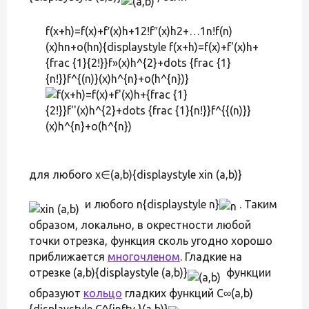
f(x+h)=f(x)+f′(x)h+12!f″(x)h2+…1n!f(n)
(x)hn+o(hn){displaystyle f(x+h)=f(x)+f'(x)h+
{frac {1}{2!}}f»(x)h^{2}+dots {frac {1}
{n!}}f^{(n)}(x)h^{n}+o(h^{n})}
для любого x∈(a,b){displaystyle xin (a,b)}
и любого n{displaystyle n}
. Таким
образом, локально, в окрестности любой
точки отрезка, функция сколь угодно хорошо
приближается
многочленом
. Гладкие на
отрезке (a,b){displaystyle (a,b)}
функции
образуют
кольцо
гладких функций C∞(a,b)
{displaystyle C^{infty }(a,b)}
.