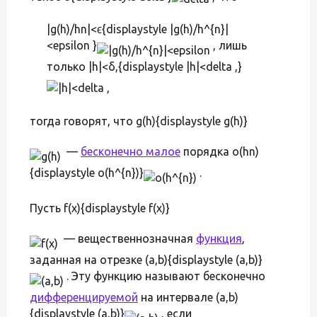
|g(h)/hn|<ϵ{displaystyle |g(h)/h^{n}|
<epsilon }
, лишь
только |h|<δ,{displaystyle |h|<delta ,}
тогда говорят, что g(h){displaystyle g(h)}
—
бесконечно малое
порядка o(hn)
{displaystyle o(h^{n})}
.
Пусть f(x){displaystyle f(x)}
— вещественнозначная
функция
,
заданная на отрезке (a,b){displaystyle (a,b)}
. Эту функцию называют бесконечно
дифференцируемой
на интервале (a,b)
{displaystyle (a,b)}
, если