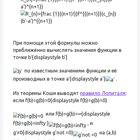
a’)^{n+1}}
При помощи этой формулы можно
приближённо вычислять значения функции в
точке b′{displaystyle b’}
по известным значениям функции и её
производных в точке a′{displaystyle a’}
.
Из теоремы Коши выводят
правило Лопиталя
:
если f(b)=g(b)=0{displaystyle f(b)=g(b)=0}
или f(b)=g(b)=∞{displaystyle
f(b)=g(b)=infty }
, и
g′≠0{displaystyle g’not =0}
на (a,b)