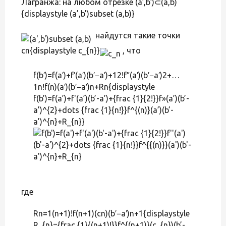
Лагранжа: на любом отрезке (a′,b′)⊂(a,b)
{displaystyle (a’,b’)subset (a,b)}
найдутся такие точки
cn{displaystyle c_{n}}
, что
f(b′)=f(a′)+f′(a′)(b′−a′)+12!f″(a′)(b′−a′)2+…
1n!f(n)(a′)(b′−a′)n+Rn{displaystyle
f(b’)=f(a’)+f'(a’)(b’-a’)+{frac {1}{2!}}f»(a’)(b’-
a’)^{2}+dots {frac {1}{n!}}f^{(n)}(a’)(b’-
a’)^{n}+R_{n}}
где
Rn=1(n+1)!f(n+1)(cn)(b′−a′)n+1{displaystyle
R_{n}={frac {1}{(n+1)!}}f^{(n+1)}(c_{n})(b’-