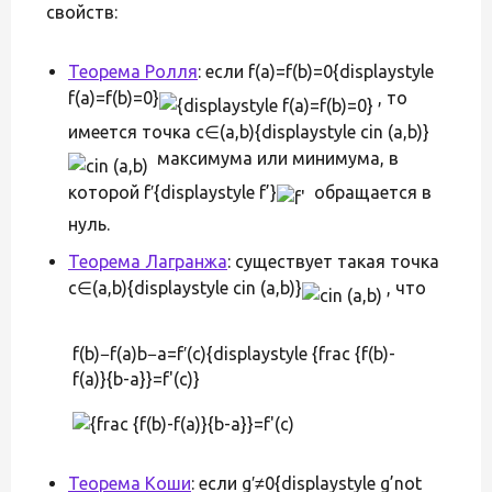
свойств:
Теорема Ролля
: если f(a)=f(b)=0{displaystyle
f(a)=f(b)=0}
, то
имеется точка c∈(a,b){displaystyle cin (a,b)}
максимума или минимума, в
которой f′{displaystyle f’}
обращается в
нуль.
Теорема Лагранжа
: существует такая точка
c∈(a,b){displaystyle cin (a,b)}
, что
f(b)−f(a)b−a=f′(c){displaystyle {frac {f(b)-
f(a)}{b-a}}=f'(c)}
Теорема Коши
: если g′≠0{displaystyle g’not