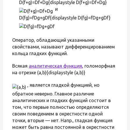
D(f+g)=Df+Dg{displaystyle D(f+g)=Df+Dg}
и
D(fg)=fDg+gDf{displaystyle D(fg)=fDg+gDf}
Оператор, обладающий указанными
свойствами, называют дифференцированием
кольца гладких функций.
Всякая
аналитическая функция
, голоморфная
на отрезке (a,b){displaystyle (a,b)}
, является гладкой функцией, но
обратное неверно. Главное различие
аналитических и гладких функций состоит в
том, что первые полностью определяются
своим поведением в окрестности одной
точки, вторые — нет. Напр., гладкая функция
может быть равна постоянной в окрестности