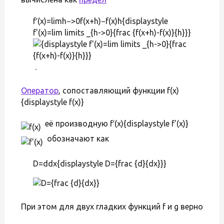
f′(x)=limh−>0f(x+h)−f(x)h{displaystyle
f'(x)=lim limits _{h->0}{frac {f(x+h)-f(x)}{h}}}
.
Оператор
, сопоставляющий функции f(x)
{displaystyle f(x)}
её производную f′(x){displaystyle f'(x)}
обозначают как
D=ddx{displaystyle D={frac {d}{dx}}}
При этом для двух гладких функций f и g верно