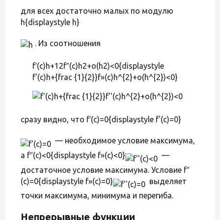
для всех достаточно малых по модулю
h{displaystyle h}
. Из соотношения
f′(c)h+12f″(c)h2+o(h2)<0{displaystyle
f'(c)h+{frac {1}{2}}f»(c)h^{2}+o(h^{2})<0}
сразу видно, что f′(c)=0{displaystyle f'(c)=0}
— необходимое условие максимума,
а f″(c)<0{displaystyle f»(c)<0}
—
достаточное условие максимума. Условие f″
(c)=0{displaystyle f»(c)=0}
выделяет
точки максимума, минимума и перегиба.
Непрерывные функции