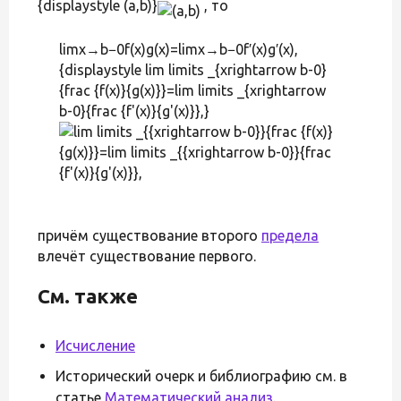
{displaystyle (a,b)}
, то
limx→b−0f(x)g(x)=limx→b−0f′(x)g′(x),
{displaystyle lim limits _{xrightarrow b-0}
{frac {f(x)}{g(x)}}=lim limits _{xrightarrow
b-0}{frac {f'(x)}{g'(x)}},}
причём существование второго
предела
влечёт существование первого.
См. также
Исчисление
Исторический очерк и библиографию см. в
статье
Математический анализ
.