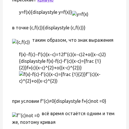
y=f(x){displaystyle y=f(x)}
в точке (c,f(c)){displaystyle (c,f(c))}
таким образом, что знак выражения
f(x)−f(c)−f′(c)(x−c)=12f″(c)(x−c)2+o((x−c)2)
{displaystyle f(x)-f(c)-f'(c)(x-c)={frac {1}
{2}}f»(c)(x-c)^{2}+o((x-c)^{2})}
при условии f″(c)≠0{displaystyle f»(c)not =0}
всё время остаётся одним и тем
же, поэтому кривая