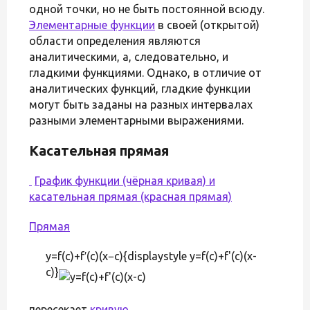
одной точки, но не быть постоянной всюду.
Элементарные функции
в своей (открытой)
области определения являются
аналитическими, а, следовательно, и
гладкими функциями. Однако, в отличие от
аналитических функций, гладкие функции
могут быть заданы на разных интервалах
разными элементарными выражениями.
Касательная прямая
График функции (чёрная кривая) и
касательная прямая (красная прямая)
Прямая
y=f(c)+f′(c)(x−c){displaystyle y=f(c)+f'(c)(x-
c)}
пересекает
кривую