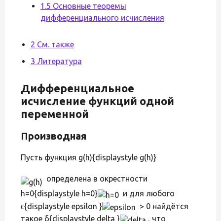
1.5 Основные теоремы
дифференциального исчисления
2 См. также
3 Литература
Дифференциальное
исчисление функций одной
переменной
Производная
Пусть функция g(h){displaystyle g(h)}
определена в окрестности
h=0{displaystyle h=0}
и для любого
ϵ{displaystyle epsilon }
> 0 найдётся
такое δ{displaystyle delta }
, что