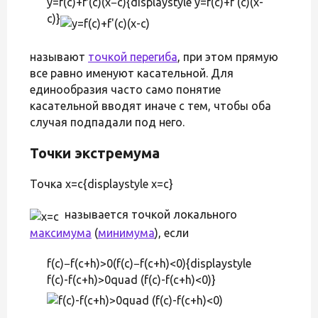
y=f(c)+f′(c)(x−c){displaystyle y=f(c)+f'(c)(x-
c)}
называют
точкой перегиба
, при этом прямую
все равно именуют касательной. Для
единообразия часто само понятие
касательной вводят иначе с тем, чтобы оба
случая подпадали под него.
Точки экстремума
Точка x=c{displaystyle x=c}
называется точкой локального
максимума
(
минимума
), если
f(c)−f(c+h)>0(f(c)−f(c+h)<0){displaystyle
f(c)-f(c+h)>0quad (f(c)-f(c+h)<0)}