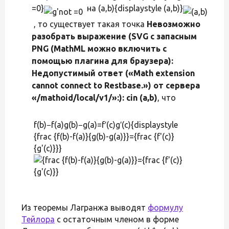
=0}
на (a,b){displaystyle (a,b)}
, то существует такая точка
Невозможно
разобрать выражение (SVG с запасным
PNG (MathML можно включить с
помощью плагина для браузера):
Недопустимый ответ («Math extension
cannot connect to Restbase.») от сервера
«/mathoid/local/v1/»:): cin (a,b)
, что
f(b)−f(a)g(b)−g(a)=f′(c)g′(c){displaystyle
{frac {f(b)-f(a)}{g(b)-g(a)}}={frac {f'(c)}
{g'(c)}}}
Из теоремы Лагранжа выводят
формулу
Тейлора
с остаточным членом в форме