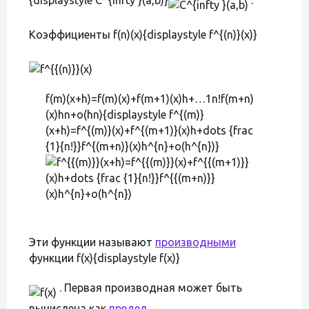
Коэффициенты f(n)(x){displaystyle f^{(n)}(x)}
f(m)(x+h)=f(m)(x)+f(m+1)(x)h+…1n!f(m+n)
(x)hn+o(hn){displaystyle f^{(m)}
(x+h)=f^{(m)}(x)+f^{(m+1)}(x)h+dots {frac
{1}{n!}}f^{(m+n)}(x)h^{n}+o(h^{n})}
Эти функции называют
производными
функции f(x){displaystyle f(x)}
. Первая производная может быть
вычислена как
предел