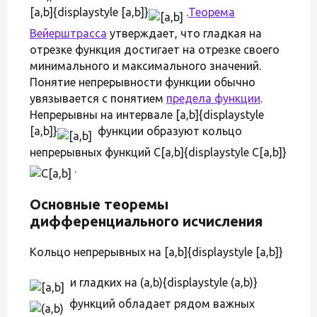
[a,b]{displaystyle [a,b]}
.
Теорема
Вейерштрасса
утверждает, что гладкая на
отрезке функция достигает на отрезке своего
минимального и максимального значений.
Понятие непрерывности функции обычно
увязывается с понятием
предела функции
.
Непрерывны на интервале [a,b]{displaystyle
[a,b]}
функции образуют кольцо
непрерывных функций C[a,b]{displaystyle C[a,b]}
.
Основные теоремы
дифференциального исчисления
Кольцо непрерывных на [a,b]{displaystyle [a,b]}
и гладких на (a,b){displaystyle (a,b)}
функций обладает рядом важных