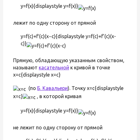
y=f(x){displaystyle y=f(x)}
лежит по одну сторону от прямой
y=f(c)+f′(c)(x−c){displaystyle y=f(c)+f'(c)(x-
c)}
Прямую, обладающую указанным свойством,
называют
касательной
к кривой в точке
x=c{displaystyle x=c}
(по
Б. Кавальери
). Точку x=c{displaystyle
x=c}
, в которой кривая
y=f(x){displaystyle y=f(x)}
не лежит по одну сторону от прямой