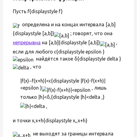
Пусть f{displaystyle f}
определена и на концах интервала [a,b]
{displaystyle [a,b]}
; говорят, что она
непрерывна
на [a,b]{displaystyle [a,b]}
,
если для любого ϵ{displaystyle epsilon }
найдётся такое δ{displaystyle delta }
, что
|f(x)−f(x+h)|<ϵ{displaystyle |f(x)-f(x+h)|
<epsilon }
, лишь
только |h|<δ,{displaystyle |h|<delta ,}
и точки x,x+h{displaystyle x,,x+h}
не выходят за границы интервала