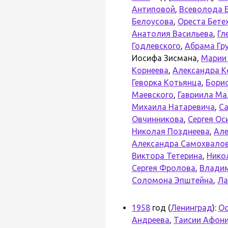
Антиповой
,
Всеволода 
Белоусова
,
Ореста Бете
Анатолия Васильева
,
Гл
Годлевского
,
Абрама Гр
Иосифа Зисмана,
Марии
Корнеева
,
Александра К
Геворка Котьянца
,
Бори
Маевского
,
Гавриила М
Михаила Натаревича
,
С
Овчинникова
,
Сергея Ос
Николая Позднеева
,
Але
Александра Самохвало
Виктора Тетерина
,
Нико
Сергея Фролова
,
Владим
Соломона Эпштейна
,
Ла
1958
год (
Ленинград
):
Ос
Андреева
,
Таисии Афон