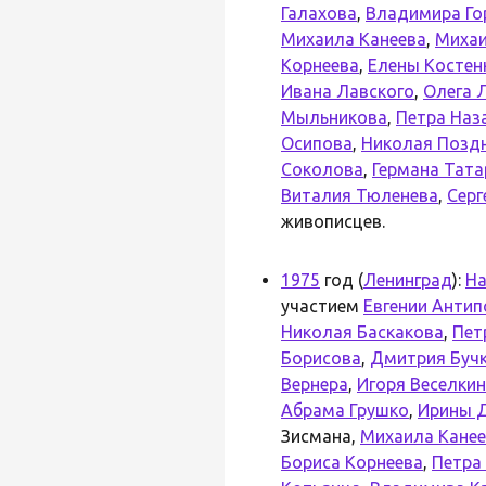
Галахова
,
Владимира Го
Михаила Канеева
,
Михаи
Корнеева
,
Елены Костен
Ивана Лавского
,
Олега 
Мыльникова
,
Петра Наз
Осипова
,
Николая Позд
Соколова
,
Германа Тат
Виталия Тюленева
,
Серг
живописцев.
1975
год (
Ленинград
):
На
участием
Евгении Анти
Николая Баскакова
,
Пет
Борисова
,
Дмитрия Буч
Вернера
,
Игоря Веселки
Абрама Грушко
,
Ирины 
Зисмана,
Михаила Кане
Бориса Корнеева
,
Петра