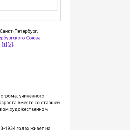
 Санкт-Петербург,
ербургского Союза
.
[1]
[2]
.
погрома, учиненного
озраста вместе со старшей
вском художественном
3-1934 годах живет на