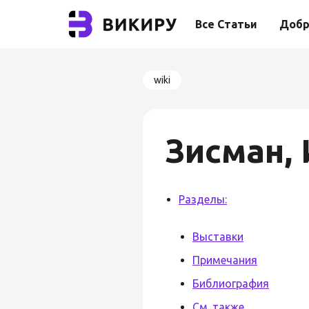
Все Статьи
Добр
wiki
Зисман,
Разделы:
Выставки
Примечания
Библиография
См. также