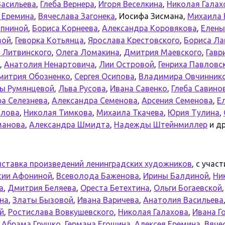
Васильева
,
Глеба Вернера
,
Игоря Веселкина
,
Николая Галах
 Еремина
,
Вячеслава Загонека
, Иосифа Зисмана,
Михаила 
опниной
,
Бориса Корнеева
,
Александра Коровякова
,
Елены
вой
,
Геворка Котьянца
,
Ярослава Крестовского
,
Бориса Ла
 Литвинского
,
Олега Ломакина
,
Дмитрия Маевского
,
Гавр
,
Анатолия Ненартовича
,
Лии Островой
,
Генриха Павловс
митрия Обозненко
,
Сергея Осипова
,
Владимира Овчинник
ны Румянцевой
,
Льва Русова
,
Ивана Савенко
,
Глеба Савино
а Селезнева
,
Александра Семенова
,
Арсения Семенова
,
Е
олова
,
Николая Тимкова
,
Михаила Ткачева
,
Юрия Тулина
,
манова
,
Александра Шмидта
,
Надежды Штейнмиллер
и др
ставка произведений ленинградских художников
, с учас
сии Афониной
,
Всеволода Баженова
,
Ирины Балдиной
,
Ни
а
,
Дмитрия Беляева
,
Ореста Бетехтина
,
Ольги Богаевской
на
,
Златы Бызовой
,
Ивана Варичева
,
Анатолия Васильева
й
,
Ростислава Вовкушевского
,
Николая Галахова
,
Ивана Г
,
Абрама Грушко
,
Германа Егошина
,
Алексея Еремина
,
Вяче