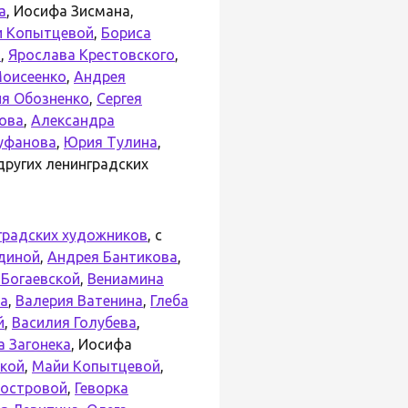
а
, Иосифа Зисмана,
 Копытцевой
,
Бориса
а
,
Ярослава Крестовского
,
Моисеенко
,
Андрея
я Обозненко
,
Сергея
ова
,
Александра
уфанова
,
Юрия Тулина
,
других ленинградских
градских художников
, с
диной
,
Андрея Бантикова
,
 Богаевской
,
Вениамина
ва
,
Валерия Ватенина
,
Глеба
й
,
Василия Голубева
,
а Загонека
, Иосифа
кой
,
Майи Копытцевой
,
Костровой
,
Геворка