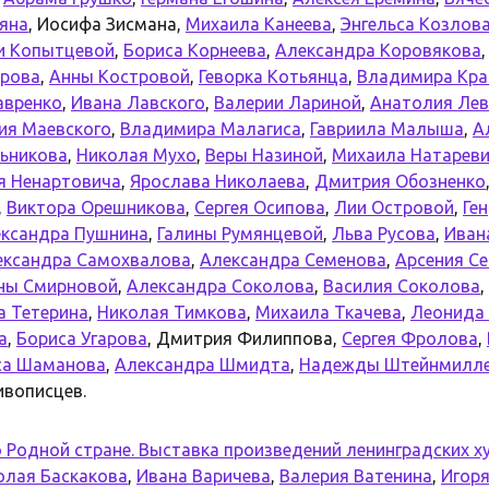
ьяна
, Иосифа Зисмана,
Михаила Канеева
,
Энгельса Козлов
и Копытцевой
,
Бориса Корнеева
,
Александра Коровякова
трова
,
Анны Костровой
,
Геворка Котьянца
,
Владимира Кра
авренко
,
Ивана Лавского
,
Валерии Лариной
,
Анатолия Лев
ия Маевского
,
Владимира Малагиса
,
Гавриила Малыша
,
А
ьникова
,
Николая Мухо
,
Веры Назиной
,
Михаила Натарев
я Ненартовича
,
Ярослава Николаева
,
Дмитрия Обозненко
,
Виктора Орешникова
,
Сергея Осипова
,
Лии Островой
,
Ге
ксандра Пушнина
,
Галины Румянцевой
,
Льва Русова
,
Иван
ександра Самохвалова
,
Александра Семенова
,
Арсения С
ны Смирновой
,
Александра Соколова
,
Василия Соколова
,
а Тетерина
,
Николая Тимкова
,
Михаила Ткачева
,
Леонида 
а
,
Бориса Угарова
, Дмитрия Филиппова,
Сергея Фролова
,
са Шаманова
,
Александра Шмидта
,
Надежды Штейнмилл
ивописцев.
 Родной стране. Выставка произведений ленинградских 
олая Баскакова
,
Ивана Варичева
,
Валерия Ватенина
,
Игоря