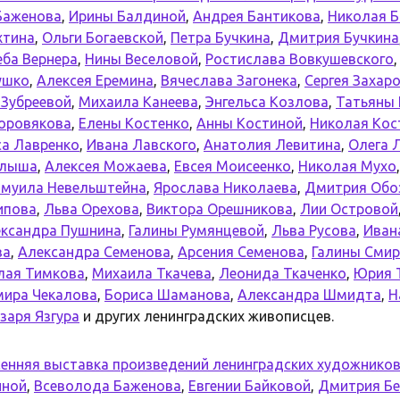
Баженова
,
Ирины Балдиной
,
Андрея Бантикова
,
Николая Б
хтина
,
Ольги Богаевской
,
Петра Бучкина
,
Дмитрия Бучкина
еба Вернера
,
Нины Веселовой
,
Ростислава Вовкушевского
ушко
,
Алексея Еремина
,
Вячеслава Загонека
,
Сергея Захар
 Зубреевой
,
Михаила Канеева
,
Энгельса Козлова
,
Татьяны
оровякова
,
Елены Костенко
,
Анны Костиной
,
Николая Кос
са Лавренко
,
Ивана Лавского
,
Анатолия Левитина
,
Олега 
алыша
,
Алексея Можаева
,
Евсея Моисеенко
,
Николая Мухо
амуила Невельштейна
,
Ярослава Николаева
,
Дмитрия Обо
ипова
,
Льва Орехова
,
Виктора Орешникова
,
Лии Островой
ксандра Пушнина
,
Галины Румянцевой
,
Льва Русова
,
Иван
ва
,
Александра Семенова
,
Арсения Семенова
,
Галины Сми
лая Тимкова
,
Михаила Ткачева
,
Леонида Ткаченко
,
Юрия 
ира Чекалова
,
Бориса Шаманова
,
Александра Шмидта
,
Н
заря Язгура
и других ленинградских живописцев.
енняя выставка произведений ленинградских художнико
иной
,
Всеволода Баженова
,
Евгении Байковой
,
Дмитрия Бе