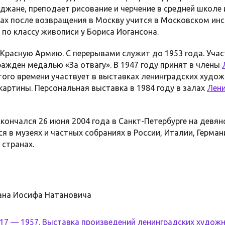
джане, преподает рисование и черчение в средней школе 
одах после возвращения в Москву учится в Московском ин
по классу живописи у Бориса Иогансона.
 Красную Армию. С перерывами служит до 1953 года. Уча
ажден медалью «За отвагу». В 1947 году принят в члены
этого времени участвует в выставках ленинградских худо
картины. Персональная выставка в 1984 году в залах
Лени
ончался 26 июня 2004 года в Санкт-Петербурге на девян
я в музеях и частных собраниях в России, Италии, Герман
 странах.
ана Иосифа Натановича
17 — 1957. Выставка произведений ленинградских художн