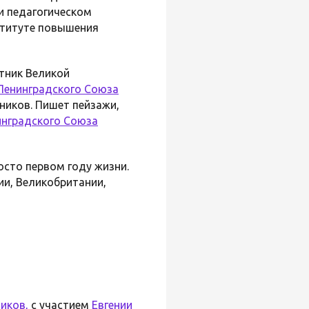
и педагогическом
ституте повышения
стник Великой
Ленинградского Союза
жников. Пишет пейзажи,
нградского Союза
осто первом году жизни.
ии, Великобритании,
иков,
с участием
Евгении