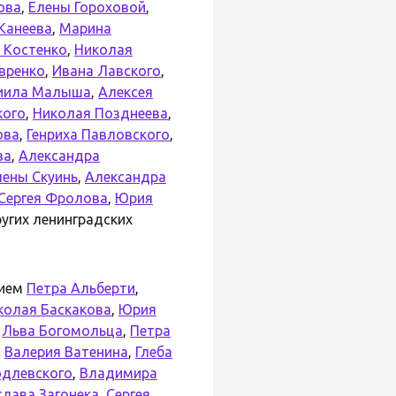
ова
,
Елены Гороховой
,
Канеева
,
Марина
 Костенко
,
Николая
вренко
,
Ивана Лавского
,
иила Малыша
,
Алексея
кого
,
Николая Позднеева
,
ова
,
Генриха Павловского
,
ва
,
Александра
лены Скуинь
,
Александра
Сергея Фролова
,
Юрия
угих ленинградских
тием
Петра Альберти
,
колая Баскакова
,
Юрия
,
Льва Богомольца
,
Петра
,
Валерия Ватенина
,
Глеба
одлевского
,
Владимира
слава Загонека
,
Сергея