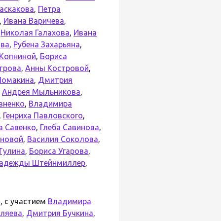
аскакова
,
Петра
,
Ивана Варичева
,
,
Николая Галахова
,
Ивана
ова
,
Рубена Захарьяна
,
 Копниной
,
Бориса
трова
,
Анны Костровой
,
Ломакина
,
Дмитрия
,
Андрея Мыльникова
,
зненко
,
Владимира
,
Генриха Павловского
,
а Савенко
,
Глеба Савинова
,
рновой
,
Василия Соколова
,
Тулина
,
Бориса Угарова
,
адежды Штейнмиллер
,
в
, с участием
Владимира
ляева
,
Дмитрия Бучкина
,