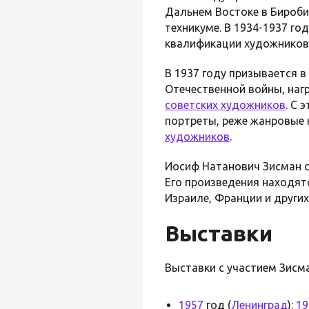
Дальнем Востоке в Бироби
техникуме. В 1934-1937 г
квалификации художников 
В 1937 году призывается в
Отечественной войны, нагр
советских художников
. С 
портреты, реже жанровые 
художников
.
Иосиф Натанович Зисман ск
Его произведения находятс
Израиле, Франции и других
Выставки
Выставки с участием Зисм
1957
год (
Ленинград
):
19