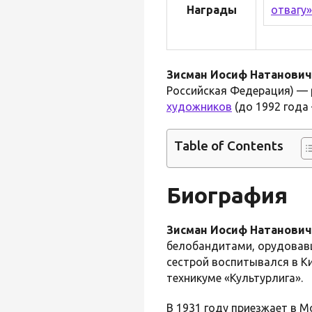
Награды
Зисман Иосиф Натанович
Российская Федерация) — 
художников
(до 1992 года
Table of Contents
Биография
Зисман Иосиф Натанович
белобандитами, орудовавш
сестрой воспитывался в К
техникуме «Культурлига».
В 1931 году приезжает в М