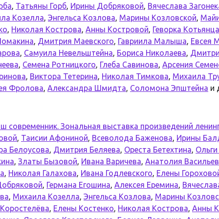
рба
,
Татьяны Горб
,
Ирины Добряковой
,
Вячеслава Загонек
ла Козелла
,
Энгельса Козлова
,
Марины Козловской
,
Майи
ко
,
Николая Кострова
,
Анны Костровой
,
Геворка Котьянц
Ломакина
,
Дмитрия Маевского
,
Гавриила Малыша
,
Евсея 
арова
,
Самуила Невельштейна
,
Бориса Николаева
,
Дмитри
неева
,
Семена Ротницкого
,
Глеба Савинова
,
Арсения Семен
аринова
,
Виктора Тетерина
,
Николая Тимкова
,
Михаила Тр
ея Фролова
,
Александра Шмидта
,
Соломона Эпштейна
и 
ш современник. Зональная выставка произведений ленин
повой
,
Таисии Афониной
,
Всеволода Баженова
,
Ирины Бал
ра Белоусова
,
Дмитрия Беляева
,
Ореста Бетехтина
,
Ольги
кина
,
Златы Бызовой
,
Ивана Варичева
,
Анатолия Василье
на
,
Николая Галахова
,
Ивана Годлевского
,
Елены Горохово
Добряковой
,
Германа Егошина
,
Алексея Еремина
,
Вячеслав
ева
,
Михаила Козелла
,
Энгельса Козлова
,
Марины Козловс
 Коростелёва
,
Елены Костенко
,
Николая Кострова
,
Анны 