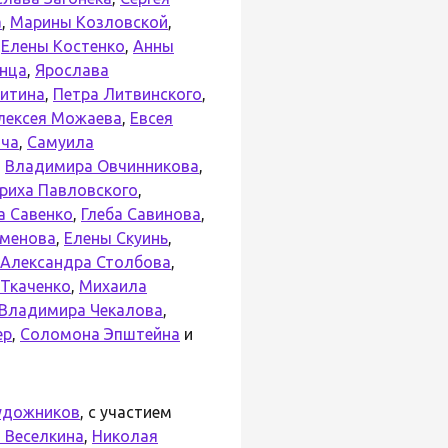
а
,
Марины Козловской
,
,
Елены Костенко
,
Анны
нца
,
Ярослава
итина
,
Петра Литвинского
,
лексея Можаева
,
Евсея
ича
,
Самуила
,
Владимира Овчинникова
,
нриха Павловского
,
а Савенко
,
Глеба Савинова
,
еменова
,
Елены Скуинь
,
Александра Столбова
,
Ткаченко
,
Михаила
Владимира Чекалова
,
ер
,
Соломона Эпштейна
и
художников
, с участием
 Веселкина
,
Николая