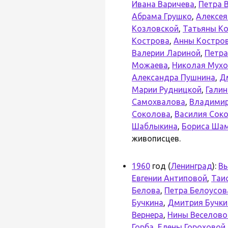
Ивана Варичева
,
Петра 
Абрама Грушко
,
Алексея
Козловской
,
Татьяны К
Кострова
,
Анны Костро
Валерии Лариной
,
Петра
Можаева
,
Николая Мухо
Александра Пушнина
,
Д
Марии Рудницкой
,
Гали
Самохвалова
,
Владимир
Соколова
,
Василия Сок
Шаблыкина
,
Бориса Ша
живописцев.
1960
год (
Ленинград
):
Вы
Евгении Антиповой
,
Таи
Белова
,
Петра Белоусов
Бучкина
,
Дмитрия Бучки
Вернера
,
Нины Веселово
Горба
,
Елены Гороховой