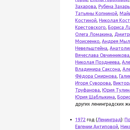
Захарова
,
Рубена Захар
Татьяны Копниной
,
Май
Костиной
,
Николая Кос
Крестовского
,
Бориса Л
Олега Ломакина
,
Дмитр
Моисеенко
,
Андрея Мыл
Невельштейна
,
Анатоли
Вячеслава Овчинникова
Николая Позднеева
,
Але
Владимира Саксона
,
Ал
Фёдора Смирнова
,
Гали
Игоря Суворова
,
Виктор
Труфанова
,
Юрия Тулин
Юрия Шаблыкина
,
Бори
других ленинградских ж
1972
год (
Ленинград
):
По
Евгении Антиповой
,
Ник