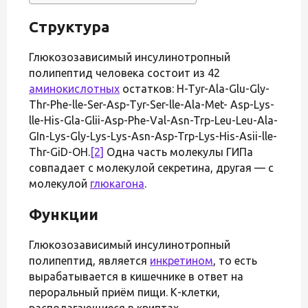
Структура
Глюкозозависимый инсулинотропный
полипептид человека состоит из 42
аминокислотных
остатков: H-Tyr-Ala-Glu-Gly-
Thr-Phe-lle-Ser-Asp-Tyr-Ser-lle-Ala-Met- Asp-Lys-
lle-His-Gla-Glii-Asp-Phe-Val-Asn-Trp-Leu-Leu-Ala-
GIn-Lys-Gly-Lys-Lys-Asn-Asp-Trp-Lys-His-Asii-lle-
Thr-GiD-OH.
[2]
Одна часть молекулы ГИПа
совпадает с молекулой секретина, другая — с
молекулой
глюкагона
.
Функции
Глюкозозависимый инсулинотропный
полипептид, является
инкретином
, то есть
вырабатывается в кишечнике в ответ на
пероральный приём пищи. К-клетки,
располагающиеся в криптах