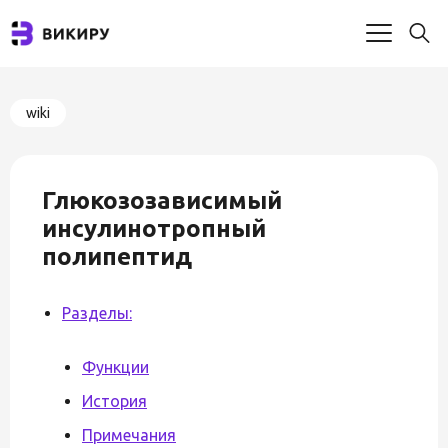
wiki
Глюкозозависимый
инсулинотропный
полипептид
Разделы:
Функции
История
Примечания