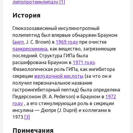
липопротеинлипазу
.
[1]
История
Глюкозозависимый инсулинотропный
полипептид был впервые обнаружен Брауном
(
англ.
J. C. Brown) в
1969 году
при очистке
панкреозимина
, как вещество, загрязняющее
последний. Структура ГИПа была
расшифрована Брауном в
1971 году
.
Физиологическая роль ГИПа, как ингибитора
секреции
желудочной кислоты
(за что он и
получил первоначальное название
гастроингибиторный пептид) была определена
Педерсоном (R. A. Pederson) и Брауном в
1972
году
, а его стимулирующая роль в секреции
инсулина — Дюпре (J. Dupré) и коллегами в
1973.
[3]
Примечания