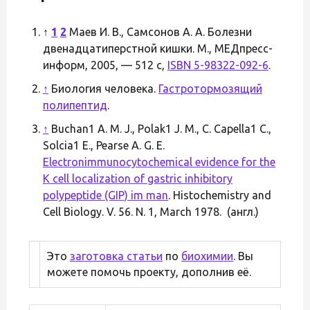
↑
1
2
Маев И. В., Самсонов А. А. Болезни
двенадцатиперстной кишки. М., МЕДпресс-
информ, 2005, — 512 с,
ISBN 5-98322-092-6
.
↑
Биология человека.
Гастротормозящий
полипептид
.
↑
Buchan1 A. M. J., Polak1 J. M., C. Capella1 C.,
Solcia1 E., Pearse A. G. E.
Electronimmunocytochemical evidence for the
K cell localization of gastric inhibitory
polypeptide (GIP) im man
. Histochemistry and
Cell Biology. V. 56. N. 1, March 1978. (англ.)
Это
заготовка статьи
по
биохимии
. Вы
можете помочь проекту, дополнив её.