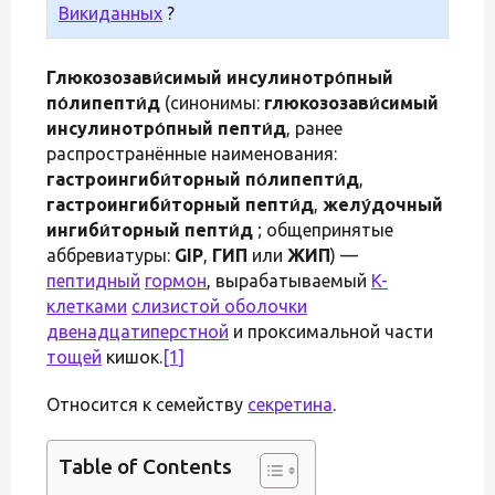
Викиданных
?
Глюкозозави́симый инсулинотро́пный
по́липепти́д
(синонимы:
глюкозозави́симый
инсулинотро́пный пепти́д
, ранее
распространённые наименования:
гастроингиби́торный по́липепти́д
,
гастроингиби́торный пепти́д
,
желу́дочный
ингиби́торный пепти́д
; общепринятые
аббревиатуры:
GIP
,
ГИП
или
ЖИП
) —
пептидный
гормон
, вырабатываемый
K-
клетками
слизистой оболочки
двенадцатиперстной
и проксимальной части
тощей
кишок.
[1]
Относится к семейству
секретина
.
Table of Contents