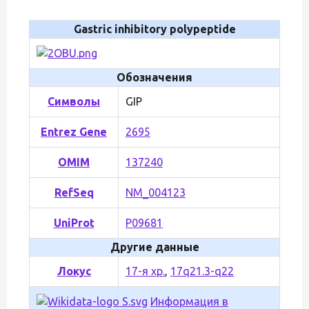
Gastric inhibitory polypeptide
Обозначения
Символы
GIP
Entrez Gene
2695
OMIM
137240
RefSeq
NM_004123
UniProt
P09681
Другие данные
Локус
17-я хр.
,
17q21.3-q22
Информация в