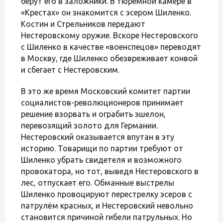
берут его в заложники. В тюремной камере в
«Крестах» он знакомится с эсером Шиленко.
Костин и Стрельников передают
Нестеровскому оружие. Вскоре Нестеровского
с Шиленко в качестве «военспецов» переводят
в Москву, где Шиленко обезвреживает конвой
и сбегает с Нестеровским.
В это же время Московский комитет партии
социалистов-революционеров принимает
решение взорвать и ограбить эшелон,
перевозящий золото для Германии.
Нестеровский оказывается впутан в эту
историю. Товарищи по партии требуют от
Шиленко убрать свидетеля и возможного
провокатора, но тот, выведя Нестеровского в
лес, отпускает его. Обманные выстрелы
Шиленко провоцируют перестрелку эсеров с
патрулём красных, и Нестеровский невольно
становится причиной гибели патрульных. Но