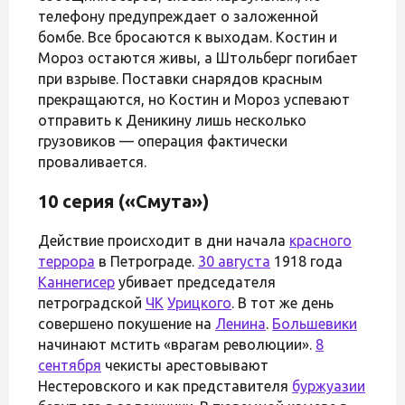
телефону предупреждает о заложенной
бомбе. Все бросаются к выходам. Костин и
Мороз остаются живы, а Штольберг погибает
при взрыве. Поставки снарядов красным
прекращаются, но Костин и Мороз успевают
отправить к Деникину лишь несколько
грузовиков — операция фактически
проваливается.
10 серия («Смута»)
Действие происходит в дни начала
красного
террора
в Петрограде.
30 августа
1918 года
Каннегисер
убивает председателя
петроградской
ЧК
Урицкого
. В тот же день
совершено покушение на
Ленина
.
Большевики
начинают мстить «врагам революции».
8
сентября
чекисты арестовывают
Нестеровского и как представителя
буржуазии