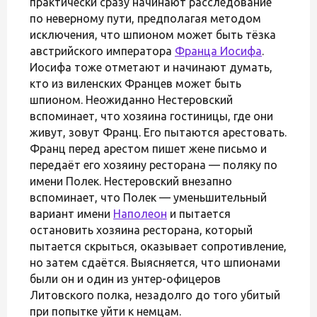
практически сразу начинают расследование
по неверному пути, предполагая методом
исключения, что шпионом может быть тёзка
австрийского императора
Франца Иосифа
.
Иосифа тоже отметают и начинают думать,
кто из виленских Францев может быть
шпионом. Неожиданно Нестеровский
вспоминает, что хозяина гостиницы, где они
живут, зовут Франц. Его пытаются арестовать.
Франц перед арестом пишет жене письмо и
передаёт его хозяину ресторана — поляку по
имени Полек. Нестеровский внезапно
вспоминает, что Полек — уменьшительный
вариант имени
Наполеон
и пытается
остановить хозяина ресторана, который
пытается скрыться, оказывает сопротивление,
но затем сдаётся. Выясняется, что шпионами
были он и один из унтер-офицеров
Литовского полка, незадолго до того убитый
при попытке уйти к немцам.