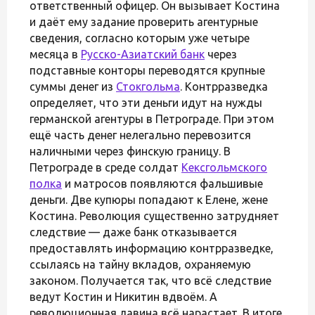
ответственный офицер. Он вызывает Костина
и даёт ему задание проверить агентурные
сведения, согласно которым уже четыре
месяца в
Русско-Азиатский банк
через
подставные конторы переводятся крупные
суммы денег из
Стокгольма
. Контрразведка
определяет, что эти деньги идут на нужды
германской агентуры в Петрограде. При этом
ещё часть денег нелегально перевозится
наличными через финскую границу. В
Петрограде в среде солдат
Кексгольмского
полка
и матросов появляются фальшивые
деньги. Две купюры попадают к Елене, жене
Костина. Революция существенно затрудняет
следствие — даже банк отказывается
предоставлять информацию контрразведке,
ссылаясь на тайну вкладов, охраняемую
законом. Получается так, что всё следствие
ведут Костин и Никитин вдвоём. А
революционная лавина всё нарастает. В итоге