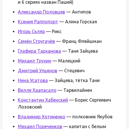
и 6 сериях назван Пашей)
Александр Половцев
— Антипов
Ксения Раппопорт
— Алина Горская
Игорь Скляр
— Рикс
Семён Стругачёв
— Франц Флейшман
Глафира Тарханова
— Таня Зайцева
Михаил Трухин
— Малецкий
Дмитрий Ульянов
— Стецевич
Нина Усатова
— Зайцева, тётка Тани
Вилле Хаапасало
— Тарвилайнен
Константин Хабенский
— Борис Сергеевич
Лозовский
Владимир Хотиненко
— полковник Якубов
Михаил Пореченков
— капитан с белым