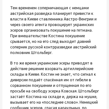
Тем временем соперничающая с немцами
австрийская разведка планирует привести к
власти в Киеве ставленника Австро-Венгрии и
через своего агента провоцирует украинских
эсеров организовать покушение на гетмана.
При вмешательстве Костина покушение
срывается, но на его след выходит давний
соперник русской контрразведки австрийский
полковник Штольберг.
В то же время украинские эсеры приводят в
действие решение взорвать артиллерийские
склады в Киеве. Костин не знает, что сигнал к
диверсии подаёт спасённая им от гибели в
сорванном покушении и отпущенная по его
просьбе на свободу эсерка Ковская. Штольберг
застаёт Костина на складе и, держа на мушке,
вызывает его на «последнее слово». Немецкий
сообщник эсеров, спасая караульных, по