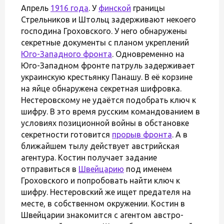
Апрель
1916 года
. У
финской
границы
Стрельников и Штольц задерживают некоего
господина Гроховского. У него обнаружены
секретные документы с планом укреплений
Юго-Западного фронта
. Одновременно на
Юго-Западном фронте патруль задерживает
украинскую крестьянку Панашу. В её корзине
на яйце обнаружена секретная шифровка.
Нестеровскому не удаётся подобрать ключ к
шифру. В это время русским командованием в
условиях позиционной войны в обстановке
секретности готовится
прорыв фронта
. А в
ближайшем тылу действует австрийская
агентура. Костин получает задание
отправиться в
Швейцарию
под именем
Гроховского и попробовать найти ключ к
шифру. Нестеровский же ищет предателя на
месте, в собственном окружении. Костин в
Швейцарии знакомится с агентом австро-