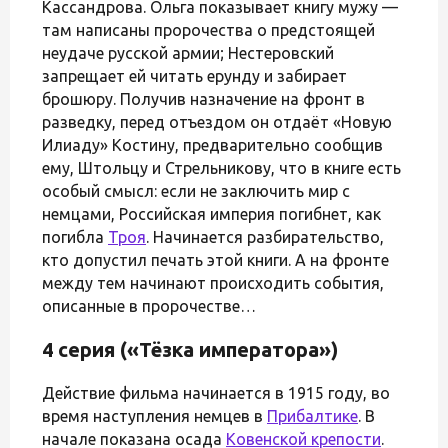
Кассандрова. Ольга показывает книгу мужу —
там написаны пророчества о предстоящей
неудаче русской армии; Нестеровский
запрещает ей читать ерунду и забирает
брошюру. Получив назначение на фронт в
разведку, перед отъездом он отдаёт «Новую
Илиаду» Костину, предварительно сообщив
ему, Штольцу и Стрельникову, что в книге есть
особый смысл: если не заключить мир с
немцами, Российская империя погибнет, как
погибла
Троя
. Начинается разбирательство,
кто допустил печать этой книги. А на фронте
между тем начинают происходить события,
описанные в пророчестве…
4 серия («Тёзка императора»)
Действие фильма начинается в 1915 году, во
время наступления немцев в
Прибалтике
. В
начале показана осада
Ковенской крепости
.