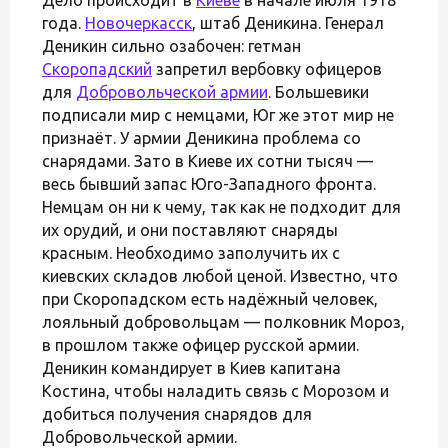
года.
Новочеркасск
, штаб Деникина. Генерал
Деникин сильно озабочен: гетман
Скоропадский
запретил вербовку офицеров
для
Добровольческой армии
. Большевики
подписали мир с немцами, Юг же этот мир не
признаёт. У армии Деникина проблема со
снарядами. Зато в Киеве их сотни тысяч —
весь бывший запас Юго-Западного фронта.
Немцам он ни к чему, так как не подходит для
их орудий, и они поставляют снаряды
красным. Необходимо заполучить их с
киевских складов любой ценой. Известно, что
при Скоропадском есть надёжный человек,
лояльный добровольцам — полковник Мороз,
в прошлом также офицер русской армии.
Деникин командирует в Киев капитана
Костина, чтобы наладить связь с Морозом и
добиться получения снарядов для
Добровольческой армии.