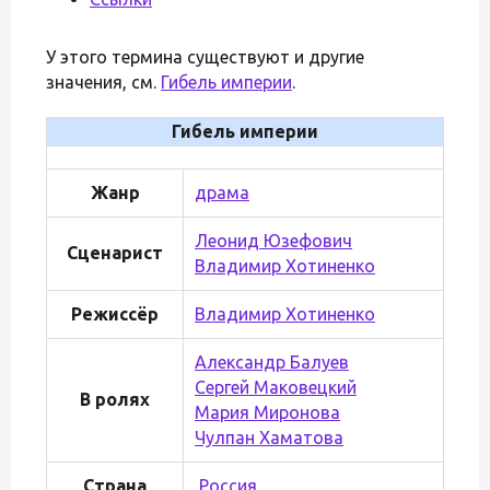
У этого термина существуют и другие
значения, см.
Гибель империи
.
Гибель империи
Жанр
драма
Леонид Юзефович
Сценарист
Владимир Хотиненко
Режиссёр
Владимир Хотиненко
Александр Балуев
Сергей Маковецкий
В ролях
Мария Миронова
Чулпан Хаматова
Страна
Россия