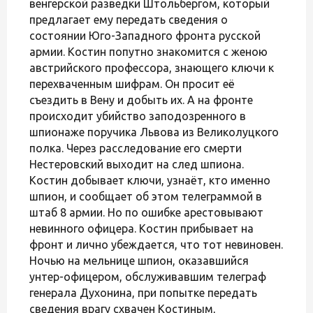
венгерской разведки Штольбергом, который
предлагает ему передать сведения о
состоянии Юго-Западного фронта русской
армии. Костин попутно знакомится с женою
австрийского профессора, знающего ключи к
перехваченным шифрам. Он просит её
съездить в Вену и добыть их. А на фронте
происходит убийство заподозренного в
шпионаже поручика Львова из Великолуцкого
полка. Через расследование его смерти
Нестеровский выходит на след шпиона.
Костин добывает ключи, узнаёт, кто именно
шпион, и сообщает об этом телеграммой в
штаб 8 армии. Но по ошибке арестовывают
невинного офицера. Костин прибывает на
фронт и лично убеждается, что тот невиновен.
Ночью на мельнице шпион, оказавшийся
унтер-офицером, обслуживавшим телеграф
генерала Духонина, при попытке передать
сведения врагу схвачен Костиным,