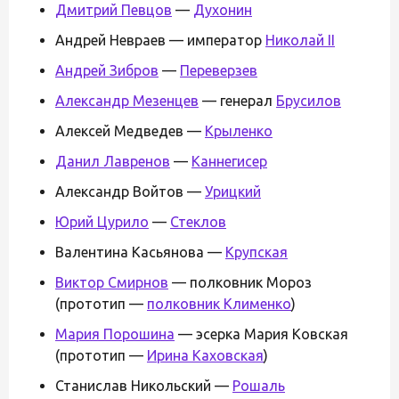
Дмитрий Певцов
—
Духонин
Андрей Невраев — император
Николай II
Андрей Зибров
—
Переверзев
Александр Мезенцев
— генерал
Брусилов
Алексей Медведев —
Крыленко
Данил Лавренов
—
Каннегисер
Александр Войтов —
Урицкий
Юрий Цурило
—
Стеклов
Валентина Касьянова —
Крупская
Виктор Смирнов
— полковник Мороз
(прототип —
полковник Клименко
)
Мария Порошина
— эсерка Мария Ковская
(прототип —
Ирина Каховская
)
Станислав Никольский —
Рошаль