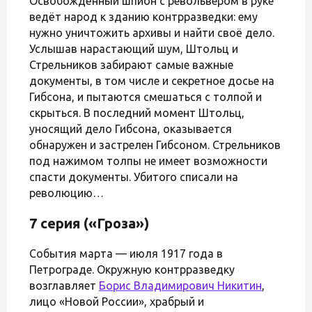
Освобождённый шпион с револьвером в руке
ведёт народ к зданию контрразведки: ему
нужно уничтожить архивы и найти своё дело.
Услышав нарастающий шум, Штольц и
Стрельников забирают самые важные
документы, в том числе и секретное досье на
Гибсона, и пытаются смешаться с толпой и
скрыться. В последний момент Штольц,
уносящий дело Гибсона, оказывается
обнаружен и застрелен Гибсоном. Стрельников
под нажимом толпы не имеет возможности
спасти документы. Убитого списали на
революцию…
7 серия («Гроза»)
События марта — июля 1917 года в
Петрограде. Окружную контрразведку
возглавляет
Борис Владимирович Никитин
,
лицо «Новой России», храбрый и