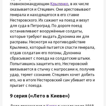
главнокомандующим
Крыленко
, в их числе
оказывается и Стецевич. Они арестовывают
генерала и находящегося в его ставке
Нестеровского. Их сажают на поезд и везут
для суда в Петроград. По дороге поезд
останавливают вооружённые солдаты,
которые требуют выдать Духонина им для
расправы. Несмотря на противодействие
Крыленко, который пытается спасти генерала,
отдав солдатам его погоны, Духонина
сбрасывают с поезда на солдатские штыки.
Попытавшись защитить его, Нестеровский
ввязывается в стычку с матросами и, получив
удар, теряет сознание. Стецевич хочет добить
его, но в итоге Нестеровский сам убивает его и
прыгает с поезда.
9 серия («Лето в Киеве»)
Дело происходит в
Киеве
в начале июля 1918