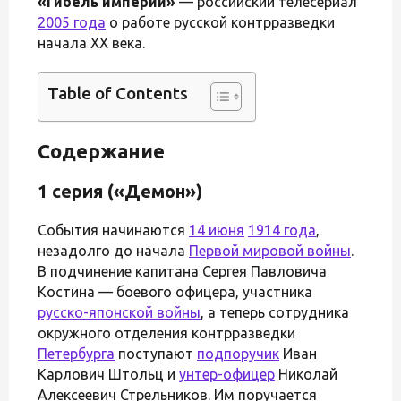
«Гибель империи»
— российский телесериал
2005 года
о работе русской контрразведки
начала ХХ века.
Table of Contents
Содержание
1 серия («Демон»)
События начинаются
14 июня
1914 года
,
незадолго до начала
Первой мировой войны
.
В подчинение капитана Сергея Павловича
Костина — боевого офицера, участника
русско-японской войны
, а теперь сотрудника
окружного отделения контрразведки
Петербурга
поступают
подпоручик
Иван
Карлович Штольц и
унтер-офицер
Николай
Алексеевич Стрельников. Им поручается