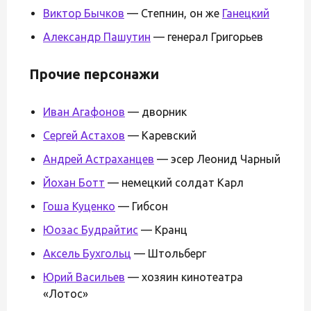
Виктор Бычков
— Степнин, он же
Ганецкий
Александр Пашутин
— генерал Григорьев
Прочие персонажи
Иван Агафонов
— дворник
Сергей Астахов
— Каревский
Андрей Астраханцев
— эсер Леонид Чарный
Йохан Ботт
— немецкий солдат Карл
Гоша Куценко
— Гибсон
Юозас Будрайтис
— Кранц
Аксель Бухгольц
— Штольберг
Юрий Васильев
— хозяин кинотеатра
«Лотос»