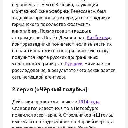
первое дело. Некто Зеневич, служащий
монтажной «кинофабрики Ренессанс», был
задержан при попытке передать сотруднику
германского посольства фрагменты
киноплёнки. Посмотрев эти кадры в
аттракционе «Полёт Демона над
Казбеком
»,
контрразведчики понимают: если вывести их
на план и наложить топографическую сетку,
получится карта русских приграничных
укреплений у границы с
Турцией
. Начинается
расследование, в результате чего вскрывается
сеть немецкой агентуры.
2 серия («Чёрный голубь»)
Действия происходят в июле
1914 года
.
Становится известно, что в Петербурге
появился эсер Чарный. Стрельников и Штольц
выезжают на задержание, но Чарный мёртв, а
в его квартире следы обыска. Хозяйка