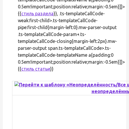
0.5em!important;position:relative;margin:-0.5em}]]>
{{
стиль раздела
}}, .ts-templateCallCode-
weak:first-child>.ts-templateCallCode-
pipe:first-child{margin-left:0}.mw-parser-output
.ts-templateCallCode-param+.ts-
templateCallCode-closing{margin-left:2px}.mw-
parser-output span.ts-templateCallCode>.ts-
templateCallCode-templateName a{padding:0
0.5em!important;position:relative;margin:-0.5em}]]>
{{
стиль статьи
}}
неопределённ