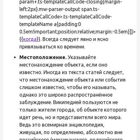
param+.ts-templateCallCode-closing{margin-
left:2px}.mw-parser-output span.ts-
templateCallCode>.ts-templateCallCode-
templateName a{padding:0
0.5em!important;position:relative;margin:-0.5em}]]>
{{
когда
}}. Всегда следует явно и ясно
привязываться ко времени.
Местоположение.
Указывайте
местонахождение объекта, если оно
известно. Иногда из текста статей следует,
что местонахождение объекта или события
слишком известно, чтобы его называть,
однако это широко распространённое
заблуждение. Википедией пользуются не
только жители города, об объекте которого
идет речь, но и представители всего мира.
Ведь это всемирная энциклопедия,
живущая, по определению, абсолютно вне
российского (мексиканского, родезийского,