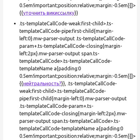
0.5em!important;position:relative;margin:-0.5em}]]>
{{
уточнить викиссылку
}}
.ts-templateCallCode-weak:first-child>.ts-
templateCallCode-pipe:first-child{margin-
left:0}.mw-parser-output .ts-templateCallCode-
param+.ts-templateCallCode-closing{margin-
left:2px}.mw-parser-output span.ts-
templateCallCode>.ts-templateCallCode-
templateName a{padding:0
0.5em!important;position:relative;margin:-0.5em}]]>
{{
нейтральность?
}}, .ts-templateCallCode-
weak:first-child>.ts-templateCallCode-
pipe:first-child{margin-left:0}.mw-parser-output
.ts-templateCallCode-param+.ts-
templateCallCode-closing{margin-left:2px}.mw-
parser-output span.ts-templateCallCode>.ts-
templateCallCode-templateName a{padding:0
0.5em!important;position:relative;margin:-0.5em}]]>