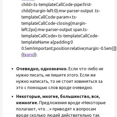
child>.ts-templateCallCode-pipe:first-
child{margin-left:0}.mw-parser-output .ts-
templateCallCode-param+.ts-
templateCallCode-closing{margin-
left:2px}.mw-parser-output span.ts-
templateCallCode>.ts-templateCallCode-
templateName a{padding:0
0.5em!important;position:relative;margin:-0.5em}]]
{{
кого
}}.
Очевидно, однозначно.
Если что-либо не
нужно писать, не пишите этого. Если же
нужно написать, то не стоит извиняться за
это с помощью слов вроде очевидно.
Некоторые, многие, большинство, все,
немногие.
Предложения вроде «Некоторые
полагают, что…» приводят к вопросам
вроде сколько людей действительно так