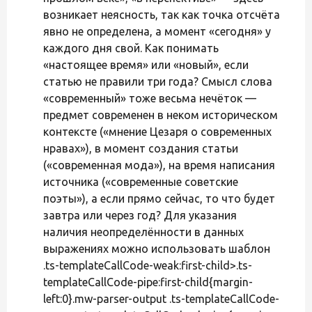
возникает неясность, так как точка отсчёта
явно не определена, а момент «сегодня» у
каждого дня свой. Как понимать
«настоящее время» или «новый», если
статью не правили три года? Смысл слова
«современный» тоже весьма нечёток —
предмет современен в неком историческом
контексте («мнение Цезаря о современных
нравах»), в момент создания статьи
(«современная мода»), на время написания
источника («современные советские
поэты»), а если прямо сейчас, то что будет
завтра или через год? Для указания
наличия неопределённости в данных
выражениях можно использовать шаблон
.ts-templateCallCode-weak:first-child>.ts-
templateCallCode-pipe:first-child{margin-
left:0}.mw-parser-output .ts-templateCallCode-