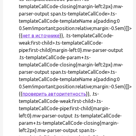
templateCallCode-closing{margin-left:2px}.mw-
parser-output span.ts-templateCallCode>.ts-
templateCallCode-templateName a{padding:0
0.5em!important;position:relative;margin:-0.5em}]]>
{{
нет в источнике
}}, .ts-templateCallCode-
weak:first-child>.ts-templateCallCode-
pipe:first-child{margin-left:0}.mw-parser-output
.ts-templateCallCode-param+.ts-
templateCallCode-closing{margin-left:2px}.mw-
parser-output span.ts-templateCallCode>.ts-
templateCallCode-templateName a{padding:0
0.5em!important;position:relative;margin:-0.5em}]]>
{{
проверить авторитетность
}}, .ts-
templateCallCode-weak:first-child>.ts-
templateCallCode-pipe:first-child{margin-
left:0}.mw-parser-output .ts-templateCallCode-
param+.ts-templateCallCode-closing{margin-
left:2px}.mw-parser-output span.ts-