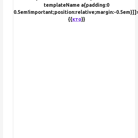
templateName a{padding:0
0.5em!important;position:relative;margin:-0.5em}]]
{{
кто
}}