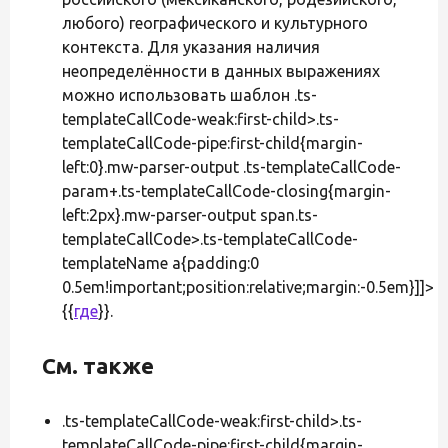
любого) географического и культурного
контекста. Для указания наличия
неопределённости в данных выражениях
можно использовать шаблон .ts-
templateCallCode-weak:first-child>.ts-
templateCallCode-pipe:first-child{margin-
left:0}.mw-parser-output .ts-templateCallCode-
param+.ts-templateCallCode-closing{margin-
left:2px}.mw-parser-output span.ts-
templateCallCode>.ts-templateCallCode-
templateName a{padding:0
0.5em!important;position:relative;margin:-0.5em}]]>
{{
где
}}.
См. также
.ts-templateCallCode-weak:first-child>.ts-
templateCallCode-pipe:first-child{margin-