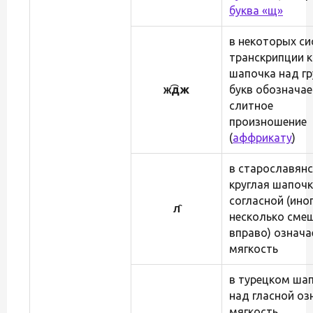
буква «щ»
в некоторых си
транскрипции к
шапочка над г
ж͡дж
букв обозначае
слитное
произношение
(
аффрикату
)
в старославян
круглая шапочк
согласной (ино
л̑
несколько сме
вправо) означа
мягкость
в турецком ша
над гласной оз
мягкость