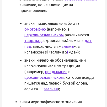
значение, но не влияющие на
произношение:
знаки, позволяющие избегать
омографию
(например, в
церковнославянском
различаются
твор. пад
. ед. числа «ма́лымъ» и
дат.
пад
. множ. числа «м
âлымъ
»; в
испанском si «если» и S
í
«да»);
знаки, ничего не обозначающие и
использующиеся по традиции
(например,
придыхание
в
церковнославянском
, которое всегда
пишется над первой буквой слова,
если та —
гласная
);
знаки иероглифического значения