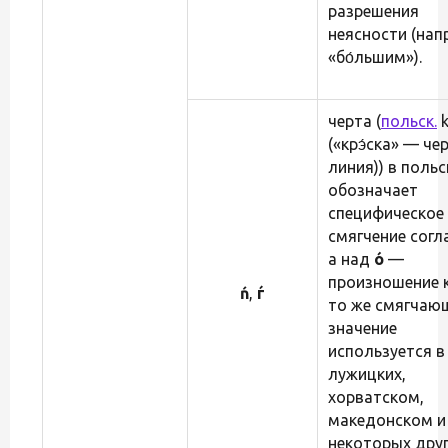
разрешения
неясности (нап
«бо́льшим»).
черта (
польск.
k
(«крэ́ска» — че
линия)) в поль
обозначает
специфическое
смягчение согл
а над
ó
—
произношение ка
ń
,
ѓ
то же смягчаю
значение
используется в
лужицких,
хорватском,
македонском и
некоторых дру