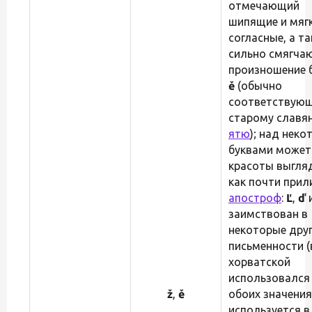
отмечающий
шипящие и мяг
согласные, а т
сильно смягча
произношение 
ě
(обычно
соответствую
старому славя
ятю
); над нек
буквами может
красоты выгля
как почти при
апостроф
:
Ľ
,
ď
и
заимствован в
некоторые дру
письменности (
хорватской
использовался
ž
,
ě
обоих значения
используется в