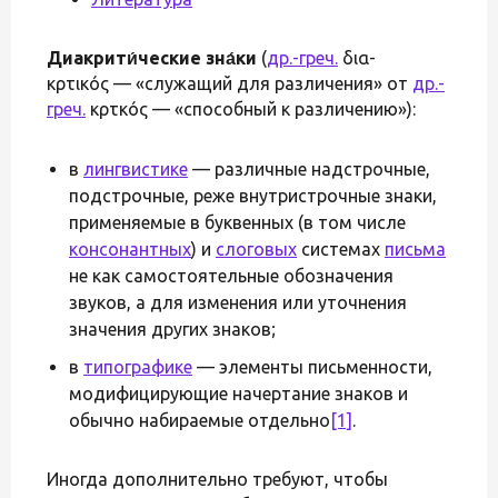
Диакрити́ческие зна́ки
(
др.-греч.
δια-
κρῐτικός — «служащий для различения» от
др.-
греч.
κρῐτῐκός — «способный к различению»):
в
лингвистике
— различные надстрочные,
подстрочные, реже внутристрочные знаки,
применяемые в буквенных (в том числе
консонантных
) и
слоговых
системах
письма
не как самостоятельные обозначения
звуков, а для изменения или уточнения
значения других знаков;
в
типографике
— элементы письменности,
модифицирующие начертание знаков и
обычно набираемые отдельно
[1]
.
Иногда дополнительно требуют, чтобы