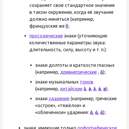
сохраняет своё стандартное значение
в таком окружении, когда её звучание
должно меняться (например,
французские же
ï
);
просодические
знаки (уточняющие
количественные параметры звука:
длительность, силу, высоту и т. п.):
знаки долготы и краткости гласных
(например,
древнегреческие
,
ᾰ
);
знаки музыкальных
тонов
(например,
китайские
ā
,
á
,
ǎ
,
à
,
a
);
знаки
ударения
(например, греческие
«острое», «тяжёлое» и
«облечённое» ударения:
ά
,
ὰ
,
ᾶ
);
знаки, имеющие только
орфографическое