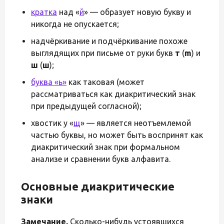
кратка
над «
й
» — образует новую букву и
никогда не опускается;
надчёркивание и подчёркивание похоже
выглядящих при письме от руки букв
т
(
m
) и
ш
(
ш
);
буква «ь»
как таковая (может
рассматриваться как диакритический знак
при предыдущей согласной);
хвостик у «
щ
» — является неотъемлемой
частью буквы, но может быть воспринят как
диакритический знак при формальном
анализе и сравнении букв алфавита.
Основные диакритические
знаки
Замечание.
Сколько-нибудь устоявшихся