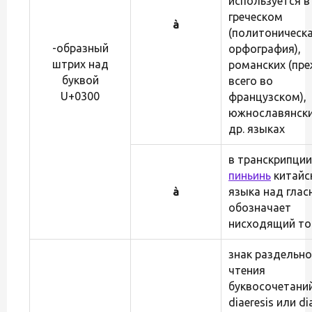
используется в
греческом
à
(политоническ
-образный
орфография),
штрих над
романских (пр
буквой
всего во
U+0300
французском),
южнославянски
др. языках
в транскрипции
пиньинь
китайс
à
языка над гла
обозначает
нисходящий то
знак раздельно
чтения
буквосочетаний:
diaeresis или dia