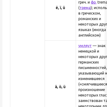
греч. и
фр.
trem
ë, ï, ü
(
трема
); испол
в греческом,
романских и
некоторых дру
языках (иногда
английском)
умляут
— знак
немецкой и
некоторых дру
германских
письменностей,
указывающий 
изменившееся
(«смягчившееся
ä, ö, ü
произношение
некоторых глас
заимствован т
некоторыми др