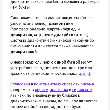
диакритические знаки были меньшего размера,
чем буквы.
Синонимические названия:
акценты
(более
узкое по значению),
диакри́тики
(профессионально-жаргонное;в ед. ч.
диакри́тик
, м. р., реже
диакри́тика
, ж. р.).
Система диакритических знаков какой-либо
письменности или текста также называется
диакри́тикой
.
В некоторых случаях с одной буквой могут
употребляться одновременно два, три или
даже четыре диакритических знака:
ặ
,
ṩ
,
ᶑ
.
Огласовки
в
консонантных системах письма
(например, в
иврите
,
арабском
и
сирийском
языках), по внешнему виду близкие к
диакритическим знакам, по смыслу являются
скорее особой разновидностью букв.