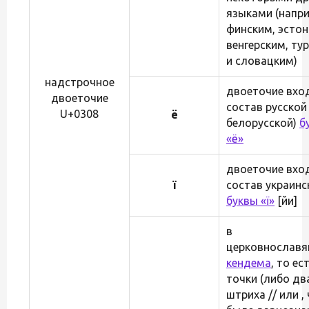
языками (напри
финским, эстон
венгерским, ту
и словацким)
надстрочное
двоеточие вхо
двоеточие
состав русской 
U+0308
ё
белорусской)
б
«ё»
двоеточие вхо
ї
состав украинс
буквы «ї»
[йи]
в
церковнославя
кендема
, то ес
точки (либо дв
штриха // или ,