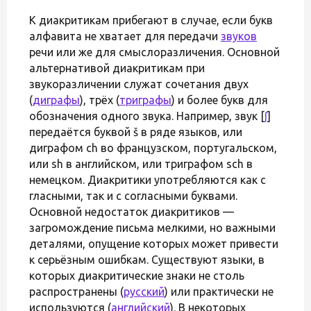
К диакритикам прибегают в случае, если букв
алфавита не хватает для передачи
звуков
речи или же для смыслоразличения. Основной
альтернативой диакритикам при
звукоразличении служат сочетания двух
(
диграфы
), трёх (
триграфы
) и более букв для
обозначения одного звука. Например, звук [
ʃ
]
передаётся буквой š в ряде языков, или
диграфом ch во французском, португальском,
или sh в английском, или триграфом sch в
немецком. Диакритики употребляются как с
гласными, так и с согласными буквами.
Основной недостаток диакритиков —
загромождение письма мелкими, но важными
деталями, опущение которых может привести
к серьёзным ошибкам. Существуют языки, в
которых диакритические знаки не столь
распространены (
русский
) или практически не
используются (
английский
). В некоторых