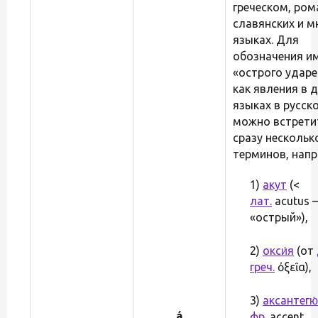
греческом, ром
славянских и мн
языках. Для
обозначения и
«острого ударе
как явления в д
языках в русск
можно встрети
сразу нескольк
терминов, напр
1)
акут
(<
лат.
acutus 
«острый»),
2)
окси́я
(от
греч.
ὀξεῖα),
3)
аксантегю́
á
фр.
accent