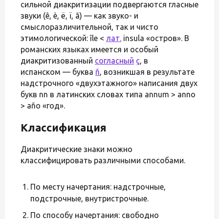
сильной диакритизации подвергаются гласные
звуки (ê, è, ë, ï, ã) — как звуко- и
смыслоразличительной, так и чисто
этимологической: îlе <
лат.
insula «остров». В
романских языках имеется и особый
диакритизованный
согласный
ç
, в
испанском — буква
ñ
, возникшая в результате
надстрочного «двухэтажного» написания двух
букв nn в латинских словах типа annum > anno
> аñо «год».
Классификация
Диакритические знаки можно
классифицировать различными способами.
По месту начертания: надстрочные,
подстрочные, внутристрочные.
По способу начертания: свободно