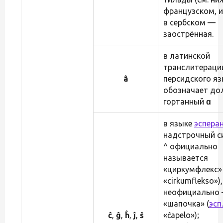
французском, 
в сербском —
заострённая.
в латинской
транслитераци
â
персидского я
обозначает до
гортанный
ɑ
в языке
эспера
надстрочный с
^ официально
называется
«циркумфлекс» 
«cirkumflekso»),
неофициально
«шапочка» (
эсп.
ĉ
,
ĝ
,
ĥ
,
ĵ
,
ŝ
«ĉapelo»);