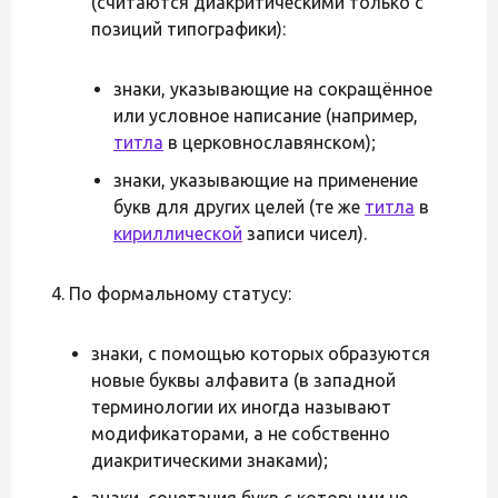
(считаются диакритическими только с
позиций типографики):
знаки, указывающие на сокращённое
или условное написание (например,
титла
в церковнославянском);
знаки, указывающие на применение
букв для других целей (те же
титла
в
кириллической
записи чисел).
По формальному статусу:
знаки, с помощью которых образуются
новые буквы алфавита (в западной
терминологии их иногда называют
модификаторами, а не собственно
диакритическими знаками);
знаки, сочетания букв с которыми не