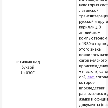
некоторых сис
латинской
транслитераци
русской и други
кириллиц. В
английском
компьютерном 
с 1980-х годов
этого знака
появилось наз
caron неясного
«птичка» над
происхождения 
буквой
+ macron?, caro
U+030C
on?,
лат.
corona
которое
впоследствии
расползлось в 
языки и офици
документы (вр