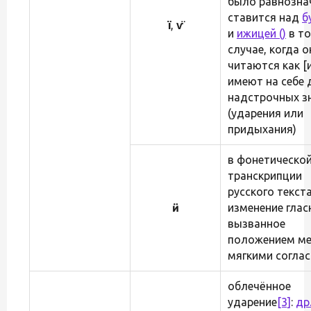
было равнознач
ставится над
б
ї
,
ѵ̈
и
ижицей (
)
в т
случае, когда о
читаются как [и
имеют на себе 
надстрочных з
(ударения или
придыхания)
в фонетическо
транскрипции
русского текста
ӥ
изменение глас
вызванное
положением м
мягкими согла
облечённое
ударение
[3]
:
др.