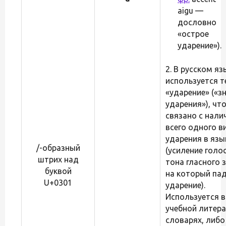
aigu —
дословно
«острое
ударение»).
2. В русском яз
используется 
«ударение» («з
ударения»), чт
связано с нали
всего одного в
ударения в язы
/-образный
(усиление голо
штрих над
тона гласного з
буквой
на который па
U+0301
ударение).
Используется в
учебной литера
словарях, либо