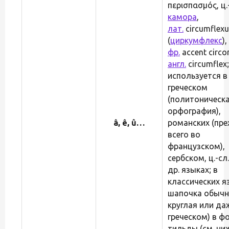
περισπασμός, ц.
камора
,
лат.
circumflexu
(
циркумфлекс
),
фр.
accent circon
англ.
circumflex;
используется в
греческом
(политоническ
орфография),
â, ê, û…
романских (пр
всего во
французском),
сербском, ц.-сл.
др. языках; в
классических я
шапочка обыч
круглая или даж
греческом) в ф
тильды (см. ниж