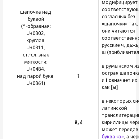
модифицирует 
соответствую
шапочка над
согласных без
буквой
«шапочки» так,
(^-образная:
они читаются
U+0302,
соответственно
круглая:
русские ч, дьжь,
U+0311,
ш (приблизител
ст.-сл. знак
мягкости:
в румынском я
U+0484,
острая шапочк
над парой букв:
î
и
î
означает их 
U+0361)
как [ы]
в некоторых си
латинской
транслитераци
ê, ŝ
кириллицы чер
может передав
буква «э»
, а че