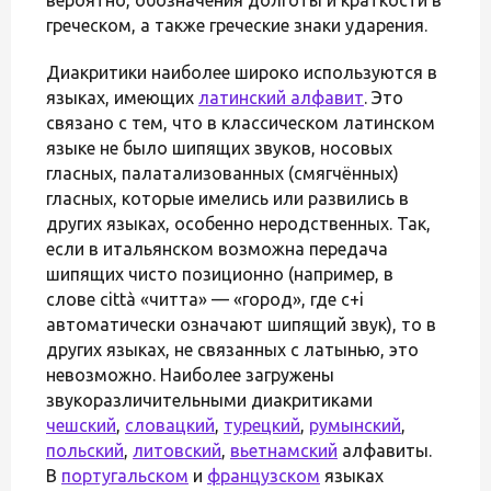
греческом, а также греческие знаки ударения.
Диакритики наиболее широко используются в
языках, имеющих
латинский алфавит
. Это
связано с тем, что в классическом латинском
языке не было шипящих звуков, носовых
гласных, палатализованных (смягчённых)
гласных, которые имелись или развились в
других языках, особенно неродственных. Так,
если в итальянском возможна передача
шипящих чисто позиционно (например, в
слове città «читта» — «город», где c+i
автоматически означают шипящий звук), то в
других языках, не связанных с латынью, это
невозможно. Наиболее загружены
звукоразличительными диакритиками
чешский
,
словацкий
,
турецкий
,
румынский
,
польский
,
литовский
,
вьетнамский
алфавиты.
В
португальском
и
французском
языках