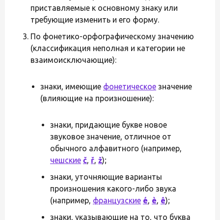
приставляемые к основному знаку или
требующие изменить и его форму.
По фонетико-орфографическому значению
(классификация неполная и категории не
взаимоисключающие):
знаки, имеющие
фонетическое
значение
(влияющие на произношение):
знаки, придающие букве новое
звуковое значение, отличное от
обычного алфавитного (например,
чешские
č
,
ř
,
ž
);
знаки, уточняющие варианты
произношения какого-либо звука
(например,
французские
é
,
è
,
ê
);
знаки, указывающие на то, что буква