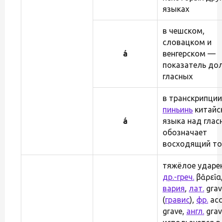
языках
в чешском,
словацком и
á
венгерском —
показатель до
гласных
в транскрипции
пиньинь
китайс
á
языка над гла
обозначает
восходящий то
тяжёлое ударе
др.-греч.
βᾰρεῖα,
вария
,
лат.
grav
(
гравис
),
фр.
acc
grave,
англ.
grav