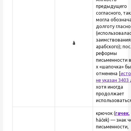
предыдущего
согласного, та
могла обознача
долготу гласно
(использовалас
заимствования
â
арабского); пос
реформы
письменности в
х «шапочка» б
отменена [
исто
не указан 3403
хотя иногда
продолжает
использоваться
крючок (
гачек
,
háček) — знак 
письменности,