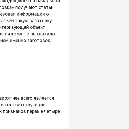
 находящуюся на начальной
товка» получают статьи
 базовая информация о
татьёй такую заготовку
актеризующей объект
если кому-то не хватило
нием именно заготовок
ероятнее всего является
ить соответствующие
х признаков первые четыре