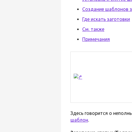
Создание шаблонов з
Где искать заготовки
См. также
Примечания
Здесь говорится о неполны
шаблон
.