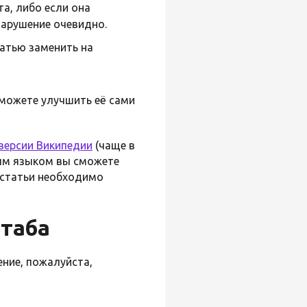
а, либо если она
 нарушение очевидно.
татью заменить на
 можете улучшить её сами
версии Википедии
(чаще в
ным языком вы сможете
статьи необходимо
стаба
ение, пожалуйста,