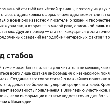
ормальной статьёй нет чёткой границы, поэтому из двух 
ц стаба, с одинаковым оформлением одна может считаться
тья о всемирно известном писателе, о жизни и творчеств
х журналах, а вторая — о малой реке, описанной лишь в
 статьях. Другой пример — статья, кажущаяся достаточн
орядоченных сведений наподобие «интересных фактов» т
д стабов
й теме может быть полезна для читателя не меньше, чем 
ься всего лишь краткая информация о незнакомом поня
сылки. Создание заготовок статей о важнейших понятиях
льно, делает её более популярной среди читателей. Кром
ивает вероятность привлечения в Википедию участников,
ороны, если информации в статье недостаточно для боль
ние о Википедии.