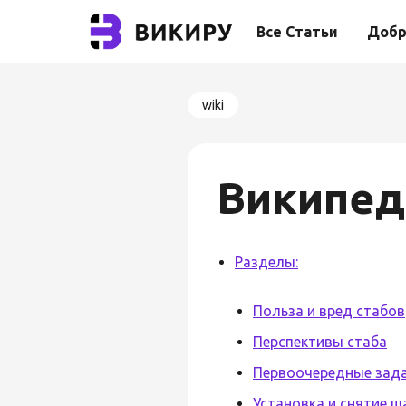
Все Статьи
Добр
wiki
Википед
Разделы:
Польза и вред стабов
Перспективы стаба
Первоочередные зада
Установка и снятие 