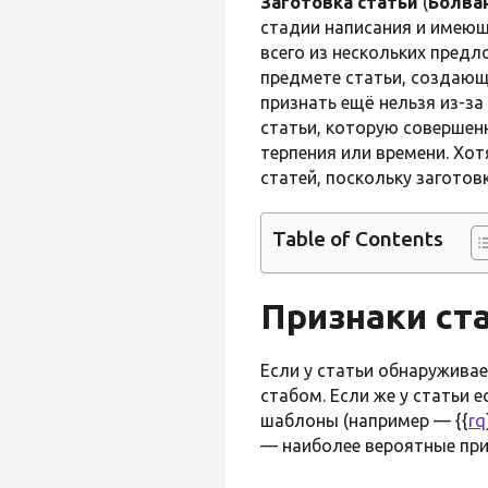
Заготовка статьи
(
Болва
стадии написания и имеющ
всего из нескольких предл
предмете статьи, создающ
признать ещё нельзя из-з
статьи, которую совершен
терпения или времени. Хо
статей, поскольку заготов
Table of Contents
Признаки ст
Если у статьи обнаруживае
стабом. Если же у статьи
шаблоны (например — {{
rq
— наиболее вероятные при