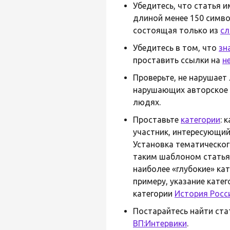
Убедитесь, что статья 
длиной менее 150 симв
состоящая только из
сл
Убедитесь в том, что
зн
проставить ссылки на
н
Проверьте, не нарушает
нарушающих авторское 
людях.
Проставьте
категории
: 
участник, интересующий
Установка тематическог
таким шаблоном статья
наиболее «глубокие» ка
примеру, указание кате
категории
История Росс
Постарайтесь найти ста
ВП:Интервики
.