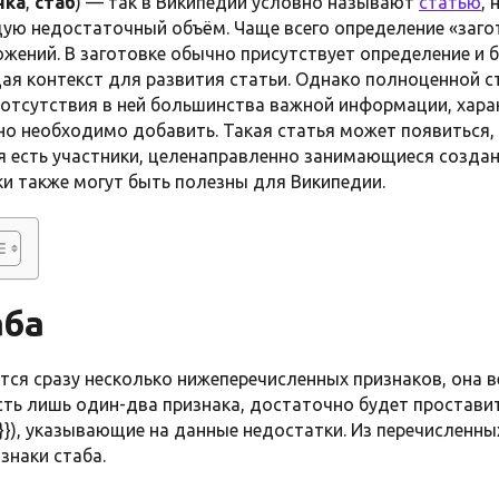
нка
,
стаб
) — так в Википедии условно называют
статью
,
ую недостаточный объём. Чаще всего определение «заго
ожений. В заготовке обычно присутствует определение и
ая контекст для развития статьи. Однако полноценной с
а отсутствия в ней большинства важной информации, хар
но необходимо добавить. Такая статья может появиться, 
тя есть участники, целенаправленно занимающиеся созда
ки также могут быть полезны для Википедии.
аба
тся сразу несколько нижеперечисленных признаков, она в
 есть лишь один-два признака, достаточно будет простав
}}), указывающие на данные недостатки. Из перечисленны
знаки стаба.