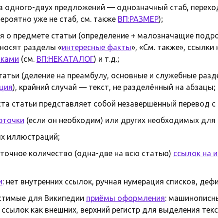
из одного-двух предложений — однозначный стаб, перехо
ероятно уже не стаб, см. также
ВП:РАЗМЕР
);
я о предмете статьи (определение + малозначащие подр
носят разделы «
интересные факты
», «См. также», ссылки
иками
(см.
ВП:НЕКАТАЛОГ
) и т.д.;
татьи (деление на преамбулу, основные и служебные разд
ция
), крайний случай — текст, не разделённый на абзацы;
ста статьи представляет собой незавершённый перевод с
рточки
(если он необходим) или других необходимых для
х иллюстраций;
точное количество (одна-две на всю статью)
ссылок на 
и
: нет внутренних ссылок, ручная нумерация списков, дефис
стимые для Википедии
приёмы оформления
: машинописн
ссылок как внешних, верхний регистр для выделения текс