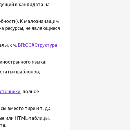
дящий в кандидата на
обности). К малозначащим
 на ресурсы, не являющиеся
елы, см.
ВП:ОС#Структура
 иностранного языка;
 статьи шаблонов;
источники
, полное
ы вместо тире и т. д.;
ые или HTML-таблицы,
та.