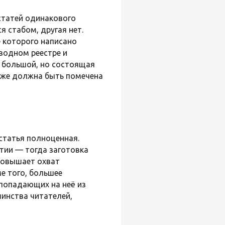
статей одинакового
 стабом, другая нет.
е которого написано
 водном реестре и
о большой, но состоящая
оже должна быть помечена
статья полноценная.
тии — тогда заготовка
 повышает охват
е того, большее
 попадающих на неё из
шинства читателей,