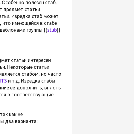
 Особенно полезен стаб,
т предмет статьи
тьи. Изредка стаб может
, что имеющейся в стабе
шаблонами группы {{
stub
}}
дмет статьи интересен
ьи. Некоторые статьи
является стабом, но часто
НТЗ
и т.д. Изредка стабы
ние её дополнить, вплоть
ются в соответствующие
так как не
ы два варианта: