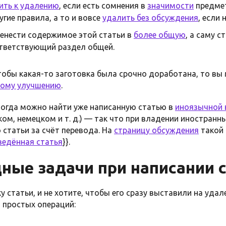
ить к удалению
, если есть сомнения в
значимости
предмет
гие правила, а то и вовсе
удалить без обсуждения
, если
енести содержимое этой статьи в
более общую
, а саму с
тветствующий раздел общей.
тобы какая-то заготовка была срочно доработана, то вы
ному улучшению
.
ногда можно найти уже написанную статью в
иноязычной 
ком, немецком и т. д.) — так что при владении иностран
 статьи за счёт перевода. На
страницу обсуждения
такой 
ведённая статья
}}.
ные задачи при написании 
у статьи, и не хотите, чтобы его сразу выставили на удал
 простых операций: