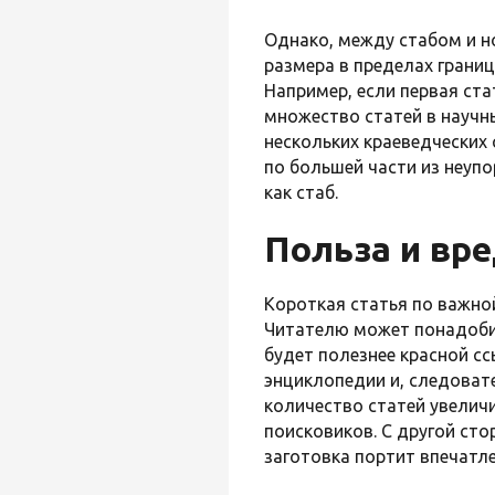
Однако, между стабом и н
размера в пределах грани
Например, если первая ста
множество статей в научны
нескольких краеведческих
по большей части из неуп
как стаб.
Польза и вре
Короткая статья по важно
Читателю может понадобит
будет полезнее красной с
энциклопедии и, следовате
количество статей увелич
поисковиков. С другой ст
заготовка портит впечатле