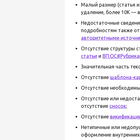
Малый размер (статья 
удаление, более 10К — в
Недостаточные сведени
подробностям также от
авторитетными источн
Отсутствие структуры с
статьи
и
ВП:ОС#Рубрика
Значительная часть тек
Отсутствие
шаблона-ка
Отсутствие необходимы
Отсутствие или недоста
отсутствие
сносок
;
Отсутствие
викификаци
Нетипичные или недопу
оформление внутренних 