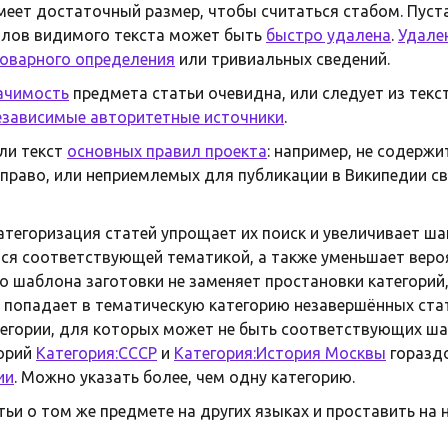
имеет достаточный размер, чтобы считаться стабом. Пуста
олов видимого текста может быть
быстро удалена
.
Удале
оварного определения
или тривиальных сведений.
ачимость
предмета статьи очевидна, или следует из текс
езависимые авторитетные источники
.
 ли текст
основных правил проекта
: например, не содержи
право, или неприемлемых для публикации в Википедии с
категоризация статей упрощает их поиск и увеличивает ша
ся соответствующей тематикой, а также уменьшает веро
о шаблона заготовки не заменяет простановки категорий, 
 попадает в тематическую категорию незавершённых ста
тегории, для которых может не быть соответствующих ша
горий
Категория:СССР
и
Категория:История Москвы
горазд
ии
. Можно указать более, чем одну категорию.
тьи о том же предмете на других языках и проставить на 