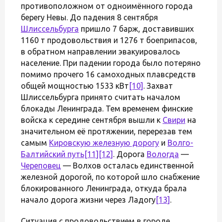
противоположном от одноимённого города
берегу Невы. До падения 8 сентября
Шлиссельбурга
пришло 7 барж, доставивших
1160 т продовольствия и 1276 т боеприпасов,
в обратном направлении эвакуировалось
население. При падении города было потеряно
помимо прочего 16 самоходных плавсредств
общей мощностью 1533 кВт
[10]
. Захват
Шлиссельбурга принято считать началом
блокады Ленинграда. Тем временем финские
войска к середине сентября вышли к
Свири
на
значительном её протяжении, перерезав тем
самым
Кировскую железную дорогу
и
Волго-
Балтийский путь
[11]
[12]
. Дорога
Вологда
—
Череповец
— Волхов осталась единственной
железной дорогой, по которой шло снабжение
блокированного Ленинграда, откуда брала
начало дорога жизни через Ладогу
[13]
.
Ситуация с продовольствием в городе