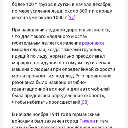
более 100 т грузов в сутки, в начале декабря,
по мере усиления льда, около 300 т и к концу
месяца уже около 1000 т
[57]
.
При наведении ледовой дороги выяснилось,
что для такого «ледяного моста»
губительным является явление
резонанса
.
Бывали случаи, когда тяжёлый грузовик,
идущий по льду, нормально преодолевал
маршрут, но идущая по тому же пути лёгкая
машина с людьми при определённой скорости
могла провалиться под лёд. Это проявление
резонанса было названо изгибно-
гравитационной волной и для автомобилей
была предписана определённая скорость,
чтобы избежать происшествий
[58]
.
В начале ноября 1941 года германскими
войсками был захвачен город
Тихвин
и тем
самым была перерезана последняя железная