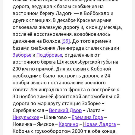
дорога, ведущая к базам снабжения на
восточном берегу Ладоги — в Войбокало и
других станциях. В декабре Красная армия
отвоевала железную дорогу и, к концу месяца,
после её восстановления, возобновилось
движение на Волхов.
[59]
. До того времени
базами снабжения Ленинграда стали станции
Заборье
и
Подбровье
, отдалённые от
восточного берега Шлиссельбургской губы на
200 км по прямой. Для их связи с Кобоной
необходимо было построить дорогу, и 24
ноября вышло постановление военного
совета Ленинградского фронта о постройке к
30 ноября зимней фронтовой автомобильной
дороги по маршруту станция Заборье –
Серебрянская –
Великий Двор
– Лахта –
Никульское
– Шаньгово –
Ерёмина Гора
–
Новинка – Ямское –
Карпино
–
Новая Ладога
–
Кобона с грузооборотом 2000 т в оба конца.