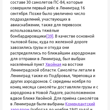
составе 30 самолетов ПС-84, которые
совершили первый рейс в Ленинград 16
сентября. Позже было увеличено число
подразделений, участвующих в
авиаснабжении, также для перевозок
использовались тяжёлые
бомбардировщики
[39]
. В качестве основной
тыловой базы, куда по железной дороге
завозились грузы и откуда они
распределялись по ближайшим аэродромам
для отправки в Ленинград, был выбран
населённый пункт
Хвойная
на востоке
Ленинградской области. Самолёты летали в
Ленинград также из Подбровья, Череповца и
других аэродромов. С середины ноября по
конец месяца самолёты доставляли грузы и с
аэродрома в Новой Ладоге, расположенном
вдвое ближе Хвойной. Для приёма самолётов
в Ленинграде были выбраны
Комендантский
аэродром
(работал до ноября 1941 года) и