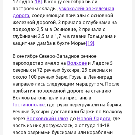
12 судов
[18]
. К концу сентября были
построены склады,
узкоколейная железная
дорога
, соединяющая причалы с основной
железной дорогой, 2 причала с глубинами на
подходах 2,5 м в Осиновце, 2 причала с
глубинами 2,5 м и 1,7 м в гавани Гольцмана и
защитная дамба в бухте Морье
[19]
.
В сентябре Северо-Западное речное
пароходство имело на
Волхове
и Ладоге 5
озерных и 72 речных буксира, 29 озерных и
около 100 речных барж. Грузы в Ленинград
направлялись следующим маршрутом. После
прибытия по железной дороге на станцию
Волхов вагоны шли на пристань в
Гостинополье
, где грузы перегружали на баржи.
Речные буксиры доставляли баржи по Волхову
через
Волховский шлюз
до
Новой Ладоги
, где
часть из них догружалась, а оттуда 14-18
часов озерными буксирами или кораблями