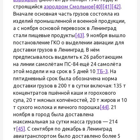
строящийся
аэродром Смольное
[40]
[41]
[42]
.
Вначале основная часть грузов состояла из
изделий промышленной и военной продукции,
а с ноября основой перевозок в Ленинград
стали пищевые продукты
[43]
. 9 ноября вышло
постановление ГКО о выделении авиации для
доставки грузов в Ленинград. В нём
предписывалось выделить к 26 работающим
на линии самолётам ПС-84 ещё 24 самолёта
этой модели и на срок в 5 дней 10
ТБ-3
. На
пятидневный срок была обозначена норма
доставки грузов в 200 т в сутки включая: 135 т
концентратов пшённой каши и горохового
супа, 20 т мясных копчёностей, 20 т жиров и 10
т сухого молока и яичного порошка
[44]
. 21
ноября в город была доставлена
максимальная за сутки масса грузов — 214
т
[45]
. С сентября по декабрь в Ленинград
авиатранспортом было доставлено более 5