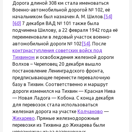
Дорога длиной 308 км стала именоваться
Военно-автомобильной дорогой № 102, её
начальником был назначен А. М. Шилов.
[54]
[60]
7 декабря ВАД № 101 также была
подчинена Шилову, а 22 февраля 1942 года её
переименовали в ледовый участок военно-
автомобильной дороги № 102
[54]
. После
контрнаступления советских войск под
Тихвином
и освобождения железной дороги
Волхов – Череповец 20 декабря вышло
постановление Ленинградского фронта,
предписывающее перенести перевалочную
базу в Тихвин. Соответственно и маршрут
дороги изменился на Тихвин — Красная Нива
— Новая Ладога — Кобона. С конца декабря
для перевозок стала использоваться
железная дорога на участке
Колчаново
—
Жихарево
. Прямые железнодорожные
перевозки из Тихвина до Жихарева были
невозможны из-за разрушенных