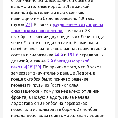
ограниченно использовались и боевые и
вспомогательные корабли Ладожской
военной флотилии. За всю осеннюю
навигацию ими было перевезено 1,9 тыс. т
грузов
[27]
. В связи с
ухудшением ситуации на
тихвинском направлении
, начиная с 23
октября в течение двух недель из Ленинграда
через Ладогу на судах и самолётами были
переброшены на опасные направления личный
состав и снаряжение
44-й
и
191-й
стрелковых
дивизий, а также
6-й бригады морской
пехоты
[28]
[29]
. По причине того, что Волхов
замерзает значительно раньше Ладоги, в
конце октября было принято решение
перевезти грузы из Гостинополья,
оказавшегося к тому же недалеко от линии
фронта, в Новую Ладогу. Из-за начала
ледостава с 10 ноября на перевозках
перестали использовать баржи, 22 ноября
начала действовать автомобильная ледовая