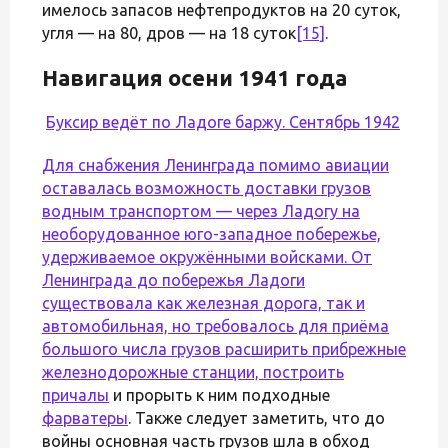
имелось запасов нефтепродуктов на 20 суток,
угля — на 80, дров — на 18 суток
[15]
.
Навигация осени 1941 года
Буксир ведёт по Ладоге баржу. Сентябрь 1942
Для снабжения Ленинграда помимо авиации
оставалась возможность доставки грузов
водным транспортом — через Ладогу на
необорудованное юго-западное побережье,
удерживаемое окружёнными войсками. От
Ленинграда до побережья Ладоги
существовала как железная дорога, так и
автомобильная, но требовалось для приёма
большого числа грузов расширить прибрежные
железнодорожные станции, построить
причалы
и прорыть к ним подходные
фарватеры
. Также следует заметить, что до
войны основная часть грузов шла в обход