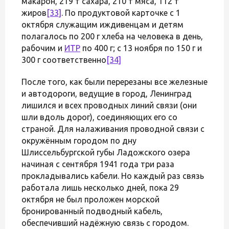
макарон, 219 т сахара, 210 т мяса, 112 т
жиров
[33]
. По продуктовой карточке с 1
октября служащим иждивенцам и детям
полагалось по 200 г хлеба на человека в день,
рабочим и
ИТР
по 400 г; с 13 ноября по 150 г и
300 г соответственно
[34]
После того, как были перерезаны все железные
и автодороги, ведущие в город, Ленинград
лишился и всех проводных линий связи (они
шли вдоль дорог), соединяющих его со
страной. Для налаживания проводной связи с
окружённым городом по дну
Шлиссельбургской губы Ладожского озера
начиная с сентября 1941 года три раза
прокладывались кабели. Но каждый раз связь
работала лишь несколько дней, пока 29
октября не был проложен морской
бронированный подводный кабель,
обеспечивший надёжную связь с городом.