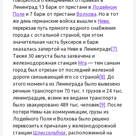
Ленинград 13 барж от пристани в
Лодейном
Поле
и 7 барж от пристани
Волхова
. Но в тот
же день германские войска вышли к
Неве
,
перерезав путь прямого водного снабжения
города с остальной страной, при этом
значительная часть буксиров и барж
оказалась запертой на Неве в Ленинграде
[7]
.
Также 30 августа была захвачена и
железнодорожная станция
Мга
— тем самым
город был отрезан от последней железной
дороги связывающей его со страной
[8]
. До
этого момента из Ленинграда было вывезено
речным транспортом 70 тыс. т грузов и 24 тыс.
ленинградцев, всеми же видами транспорта
было эвакуировано 489 тыс. человек
[9]
. После
потери Невы как коммуникации, грузы из
Лодейного Поля и Волхова было решено
перевозить к причалам у железнодорожной
станции
Шлиссельбург
, расположенной на