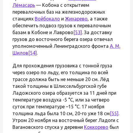
Лёмасарь
— Кобона с открытием
перевалочных баз на железнодорожных
станциях
Войбокало
и
Жихарево
, а также
обеспечить подвоз грузов к перевалочным
базам в Кобоне и Лаврово
[53]
. За доставку
грузов до восточного берега озера отвечал
уполномоченный Ленинградского фронта
А. М.
Шилов
[54]
.
Для прохождения грузовика с тонной груза
через озеро по льду, его толщина по всей
трассе должна быть не меньше 20 см. Лёд
такой толщины в Шлиссельбургской губе
Ладожского озера образуется за 11 дней при
температуре воздуха -5 °C, или за четверо
суток при температуре –15 °C. 17 ноября
толщина льда была 10 см, 20-го уже 18 см
[55]
.
Утром 20 ноября на восточный берег Ладоги с
Вагановского спуска у деревни
Коккорево
был