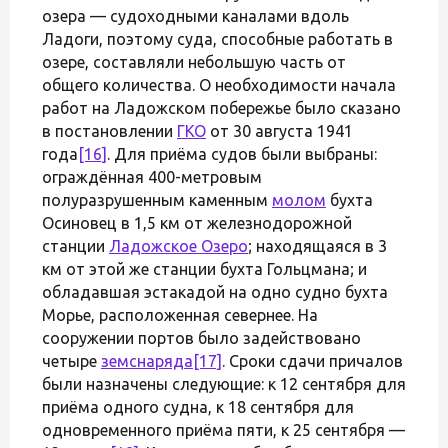
озера — судоходными каналами вдоль
Ладоги, поэтому суда, способные работать в
озере, составляли небольшую часть от
общего количества. О необходимости начала
работ на Ладожском побережье было сказано
в постановлении
ГКО
от 30 августа 1941
года
[16]
. Для приёма судов были выбраны:
ограждённая 400-метровым
полуразрушенным каменным
молом
бухта
Осиновец в 1,5 км от железнодорожной
станции
Ладожское Озеро
; находящаяся в 3
км от этой же станции бухта Гольцмана; и
обладавшая эстакадой на одно судно бухта
Морье, расположенная севернее. На
сооружении портов было задействовано
четыре
земснаряда
[17]
. Сроки сдачи причалов
были назначены следующие: к 12 сентября для
приёма одного судна, к 18 сентября для
одновременного приёма пяти, к 25 сентября —