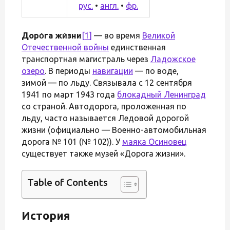
рус.
•
англ.
•
фр.
Доро́га жи́зни
[1]
— во время
Великой
Отечественной войны
единственная
транспортная магистраль через
Ладожское
озеро
. В периоды
навигации
— по воде,
зимой — по льду. Связывала с 12 сентября
1941 по март 1943 года
блокадный Ленинград
со страной. Автодорога, проложенная по
льду, часто называется Ледовой дорогой
жизни (официально — Военно-автомобильная
дорога № 101 (№ 102)). У
маяка Осиновец
существует также музей «Дорога жизни».
Table of Contents
История