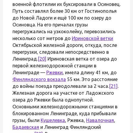
военной флотилии их буксировали в Осиновец.
Путь составлял более 30 км от Гостинополья
до Новой Ладоги и ещё 100 км по озеру до
Осиновца. На его причалах грузы
перегружались на узкоколейку, перевозились
несколько сот метров до
Ириновской ветки
Октябрьской железной дороги, откуда, после
перегрузки, следовали непосредственно в
Ленинград.
[20]
Ириновская ветка от озера до
первой железнодорожной станции в
Ленинграде —
Ржевки
, имела длину 41 км, до
Финляндского вокзала
55 км. Это расстояние
до войны поезда преодолевали за 2 часа.
[21]
.
Железная дорога на участке от Ладожского
озера до Ржевки была однопутной.
Основными железнодорожными станциями в
блокированном Ленинграде, куда прибывали
грузы, были
Кушелевка
, Ржевка,
Навалочная
,
Бадаевская
и Ленинград Финляндский