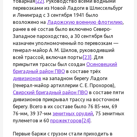
товарная
[22]
. Руководство всеми водными
перевозками из Новой Ладоги в Шлиссельбург
и Ленинград с 3 сентября 1941 было
возложено на
Ладожскую военную флотилию
,
ранее в её состав было включено Северо-
Западное пароходство, а 30 сентября был
назначен уполномоченный по перевозкам —
генерал-майор А. М. Шилов, руководивший
всей трассой, включая порты
[23]
. Для
прикрытия трассы был создан
Осиновецкий
бригадный район ПВО
в составе трёх
дивизионов
на западном берегу Ладоги
(генерал-майор артиллерии С. Е. Прохоров),
Свирский бригадный район ПВО
в составе пяти
дивизионов прикрывал трассу на восточном
берегу. Всего в их составе было 76 85-мм, 69
76-мм, 39 37-мм
зенитных орудий
, 75 зенитных
пулеметов и 60
прожекторов
[24]
.
Первые баржи с грузом стали приходить в