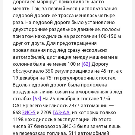
дороги её маршрут приходилось часто
менять. Так, за первый месяц использования
ледовой дороги её трасса менялась четыре
раза. На ледовой дороге было установлено
двухстороннее раздельное движение, полосы
при этом находились на расстоянии 100-150 м
друг от друга. Для предотвращения
проваливания под лёд сразу нескольких
автомобилей, дистанция между машинами в
колонне была не менее 100 м.
[62]
Дорогу
обслуживало 350 регулировщиков на 45-ти, а с
19 декабря на 75-ти регулировочных постах.
Вдоль ледовой дороги была проложена
воздушная линия связи на вмороженных в лёд
столбах.
[63]
На 25 декабря в составе 17-й
ОАТБр всего числилось 2877 автомашин —
668
ЗИС-5
и 2209
ГАЗ-АА
, из которых только
1198 находилось в эксплуатации. Из этого
числа 87 бензовозов ЗИС-5 были заняты лишь
на перевозках топлива, 511 автомобилей