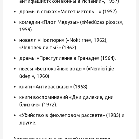
антифашистской войны в Испании», 1957)
драмы в стихах «Метёт метель…» (1957)
комедии «Плот Медузы» («Medūzas plosts»,
1959)
новелл «Ноктюрн» («Noktirne», 1962),
«Человек ли ты?» (1962)
драмы «Преступление в Гранаде» (1964).
пьесы «Беспокойные воды» («Nemierigie
ūdeņi», 1960)
книги «Антирассказы» (1968)
книги воспоминаний «Дни далекие, дни
близкие» (1972).
«Убийство в фиолетовом рассвете» (1985) и
другие.
Автор ряда книг для детей и юношества.