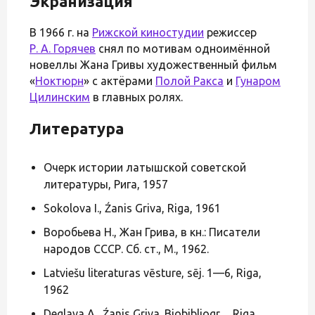
Экранизация
В 1966 г. на
Рижской киностудии
режиссер
Р. А. Горячев
снял по мотивам одноимённой
новеллы Жана Гривы художественный фильм
«
Ноктюрн
» с актëрами
Полой Ракса
и
Гунаром
Цилинским
в главных ролях.
Литература
Очерк истории латышской советской
литературы, Рига, 1957
Sokolova I., Źanis Griva, Riga, 1961
Воробьева Н., Жан Грива, в кн.: Писатели
народов СССР. Сб. ст., М., 1962.
Latviešu literaturas vēsture, sēj. 1—6, Riga,
1962
Deglava A., Źanis Griva. Biobibliogr.,_ Riga,