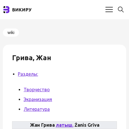
wiki
Грива, Жан
Разделы:
Творчество
Экранизация
Литература
Жан Грива
латыш.
Źanis Grīva