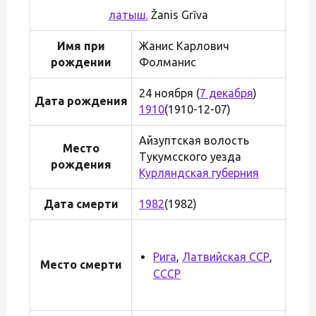
латыш.
Žanis Grīva
Имя при
Жанис Карлович
рождении
Фолманис
24 ноября (
7 декабря
)
Дата рождения
1910
(1910-12-07)
Айзуптская волость
Место
Тукумсского уезда
рождения
Курляндская губерния
Дата смерти
1982
(1982)
Рига
,
Латвийская ССР
,
Место смерти
СССР