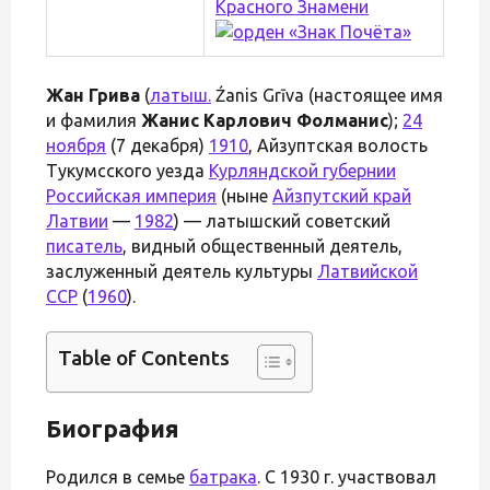
Жан Грива
(
латыш.
Źanis Grīva (настоящее имя
и фамилия
Жанис Карлович Фолманис
);
24
ноября
(7 декабря)
1910
, Айзуптская волость
Тукумсского уезда
Курляндской губернии
Российская империя
(ныне
Айзпутский край
Латвии
—
1982
) — латышский советский
писатель
, видный общественный деятель,
заслуженный деятель культуры
Латвийской
ССР
(
1960
).
Table of Contents
Биография
Родился в семье
батрака
. С 1930 г. участвовал