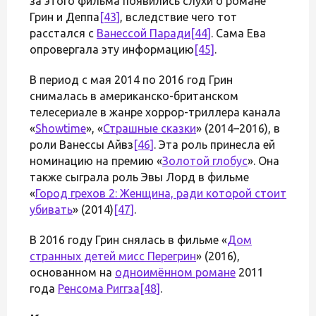
за этого фильма появились слухи о романе
Грин и Деппа
[43]
, вследствие чего тот
расстался с
Ванессой Паради
[44]
. Сама Ева
опровергала эту информацию
[45]
.
В период с мая 2014 по 2016 год Грин
снималась в американско-британском
телесериале в жанре хоррор-триллера канала
«
Showtime
», «
Страшные сказки
» (2014–2016), в
роли Ванессы Айвз
[46]
. Эта роль принесла ей
номинацию на премию «
Золотой глобус
». Она
также сыграла роль Эвы Лорд в фильме
«
Город грехов 2: Женщина, ради которой стоит
убивать
» (2014)
[47]
.
В 2016 году Грин снялась в фильме «
Дом
странных детей мисс Перегрин
» (2016),
основанном на
одноимённом романе
2011
года
Ренсома Риггза
[48]
.