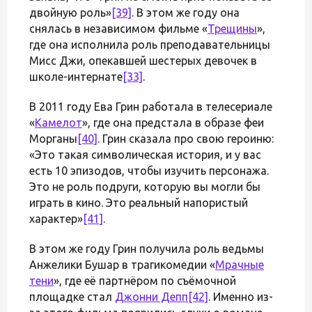
двойную роль»
[39]
. В этом же году она
снялась в независимом фильме «
Трещины
»,
где она исполнила роль преподавательницы
Мисс Джи, опекавшей шестерых девочек в
школе-интернате
[33]
.
В 2011 году Ева Грин работала в телесериале
«
Камелот
», где она предстала в образе феи
Морганы
[40]
. Грин сказала про свою героиню:
«Это такая символическая история, и у вас
есть 10 эпизодов, чтобы изучить персонажа.
Это не роль подруги, которую вы могли бы
играть в кино. Это реальный напористый
характер»
[41]
.
В этом же году Грин получила роль ведьмы
Анжелики Бушар в трагикомедии «
Мрачные
тени
», где её партнёром по съёмочной
площадке стал
Джонни Депп
[42]
. Именно из-