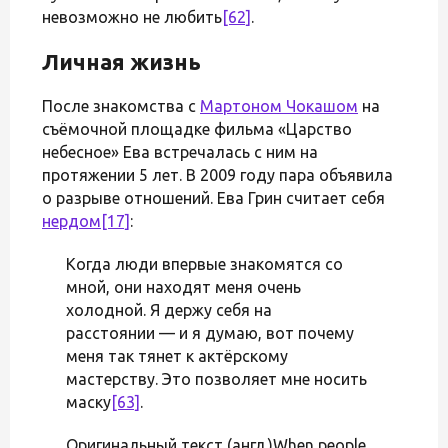
невозможно не любить
[62]
.
Личная жизнь
После знакомства с
Мартоном Чокашом
на
съёмочной площадке фильма «Царство
небесное» Ева встречалась с ним на
протяжении 5 лет. В 2009 году пара объявила
о разрыве отношений. Ева Грин считает себя
нердом
[17]
:
Когда люди впервые знакомятся со
мной, они находят меня очень
холодной. Я держу себя на
расстоянии — и я думаю, вот почему
меня так тянет к актёрскому
мастерству. Это позволяет мне носить
маску
[63]
.
Оригинальный текст (англ.)When people