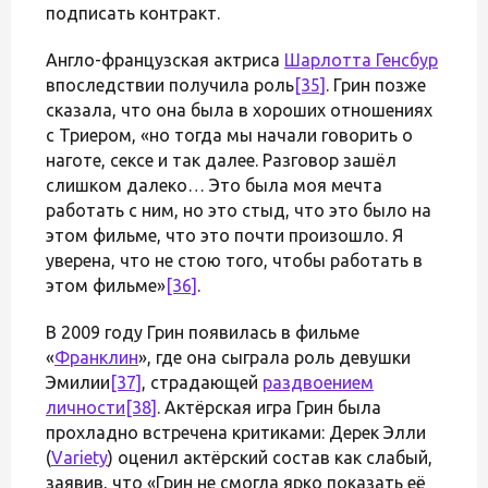
подписать контракт.
Англо-французская актриса
Шарлотта Генсбур
впоследствии получила роль
[35]
. Грин позже
сказала, что она была в хороших отношениях
с Триером, «но тогда мы начали говорить о
наготе, сексе и так далее. Разговор зашёл
слишком далеко… Это была моя мечта
работать с ним, но это стыд, что это было на
этом фильме, что это почти произошло. Я
уверена, что не стою того, чтобы работать в
этом фильме»
[36]
.
В 2009 году Грин появилась в фильме
«
Франклин
», где она сыграла роль девушки
Эмилии
[37]
, страдающей
раздвоением
личности
[38]
. Актёрская игра Грин была
прохладно встречена критиками: Дерек Элли
(
Variety
) оценил актёрский состав как слабый,
заявив, что «Грин не смогла ярко показать её