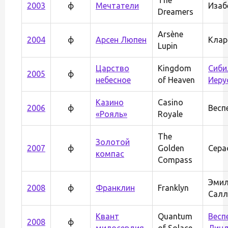
2003
ф
Мечтатели
Изаб
Dreamers
Arsène
2004
ф
Арсен Люпен
Клар
Lupin
Царство
Kingdom
Сиби
2005
ф
небесное
of Heaven
Иеру
Казино
Casino
2006
ф
Весп
«Рояль»
Royale
The
Золотой
2007
ф
Golden
Сера
компас
Compass
Эмил
2008
ф
Франклин
Franklyn
Салл
Квант
Quantum
Весп
2008
ф
милосердия
of Solace
Лин