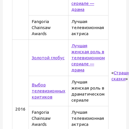
сериале —
драма
Fangoria
Лучшая
Chainsaw
телевизионная
Awards
актриса
Лучшая
женская роль в
Золотой глобус
телевизионном
сериале —
драма
«
Страш
сказки
»
Лучшая
Выбор
женская роль в
телевизионных
драматическом
критиков
сериале
2016
Fangoria
Лучшая
Chainsaw
телевизионная
Awards
актриса