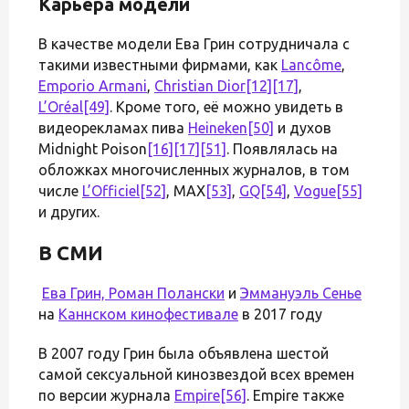
Карьера модели
В качестве модели Ева Грин сотрудничала с
такими известными фирмами, как
Lancôme
,
Emporio Armani
,
Christian Dior
[12]
[17]
,
L’Oréal
[49]
. Кроме того, её можно увидеть в
видеорекламах пива
Heineken
[50]
и духов
Midnight Poison
[16]
[17]
[51]
. Появлялась на
обложках многочисленных журналов, в том
числе
L’Officiel
[52]
, MAX
[53]
,
GQ
[54]
,
Vogue
[55]
и других.
В СМИ
Ева Грин,
Роман Полански
и
Эммануэль Сенье
на
Каннском кинофестивале
в 2017 году
В 2007 году Грин была объявлена шестой
самой сексуальной кинозвездой всех времен
по версии журнала
Empire
[56]
. Empire также