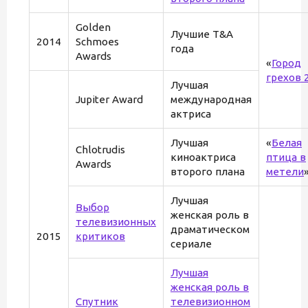
Golden
Лучшие T&A
2014
Schmoes
года
Awards
«
Город
грехов 
Лучшая
Jupiter Award
международная
актриса
Лучшая
«
Белая
Chlotrudis
киноактриса
птица в
Awards
второго плана
метели
Лучшая
Выбор
женская роль в
телевизионных
драматическом
2015
критиков
сериале
Лучшая
женская роль в
Спутник
телевизионном