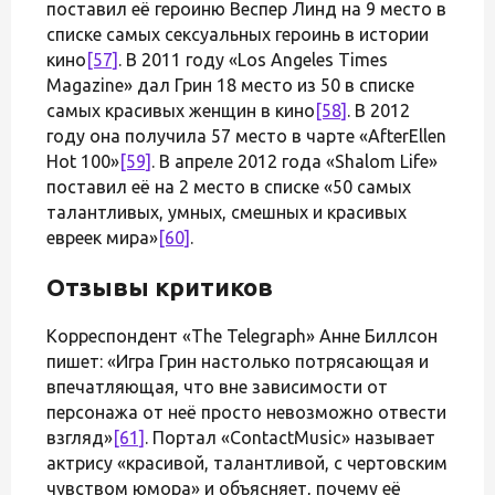
поставил её героиню Веспер Линд на 9 место в
списке самых сексуальных героинь в истории
кино
[57]
. В 2011 году «Los Angeles Times
Magazine» дал Грин 18 место из 50 в списке
самых красивых женщин в кино
[58]
. В 2012
году она получила 57 место в чарте «AfterEllen
Hot 100»
[59]
. В апреле 2012 года «Shalom Life»
поставил её на 2 место в списке «50 самых
талантливых, умных, смешных и красивых
евреек мира»
[60]
.
Отзывы критиков
Корреспондент «The Telegraph» Анне Биллсон
пишет: «Игра Грин настолько потрясающая и
впечатляющая, что вне зависимости от
персонажа от неё просто невозможно отвести
взгляд»
[61]
. Портал «ContactMusic» называет
актрису «красивой, талантливой, с чертовским
чувством юмора» и объясняет, почему её