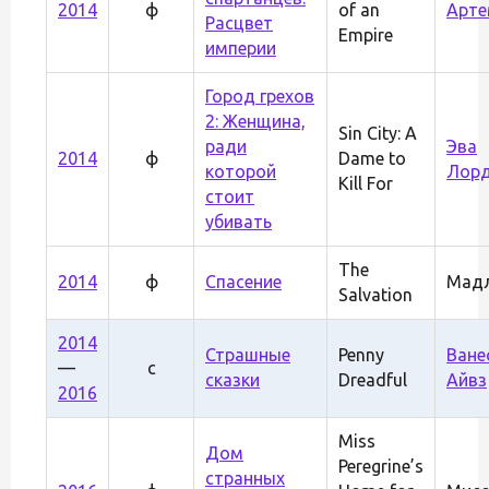
2014
ф
of an
Арте
Расцвет
Empire
империи
Город грехов
2: Женщина,
Sin City: A
ради
Эва
2014
ф
Dame to
которой
Лор
Kill For
стоит
убивать
The
2014
ф
Спасение
Мад
Salvation
2014
Страшные
Penny
Ване
—
с
сказки
Dreadful
Айвз
2016
Miss
Дом
Peregrine’s
странных