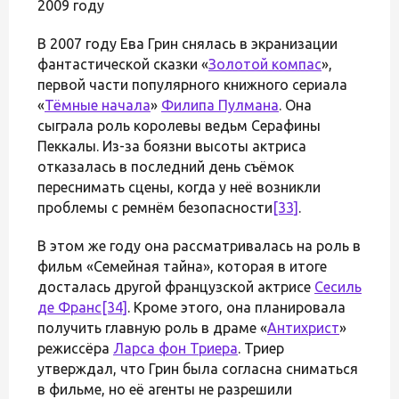
2009 году
В 2007 году Ева Грин снялась в экранизации
фантастической сказки «
Золотой компас
»,
первой части популярного книжного сериала
«
Тёмные начала
»
Филипа Пулмана
. Она
сыграла роль королевы ведьм Серафины
Пеккалы. Из-за боязни высоты актриса
отказалась в последний день съёмок
переснимать сцены, когда у неё возникли
проблемы с ремнём безопасности
[33]
.
В этом же году она рассматривалась на роль в
фильм «Семейная тайна», которая в итоге
досталась другой французской актрисе
Сесиль
де Франс
[34]
. Кроме этого, она планировала
получить главную роль в драме «
Антихрист
»
режиссёра
Ларса фон Триера
. Триер
утверждал, что Грин была согласна сниматься
в фильме, но её агенты не разрешили