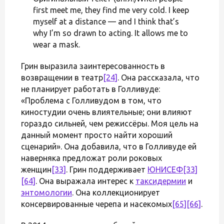
first meet me, they find me very cold. I keep
myself at a distance — and I think that’s
why I’m so drawn to acting. It allows me to
wear a mask.
Грин выразила заинтересованность в
возвращении в театр
[24]
. Она рассказала, что
не планирует работать в Голливуде:
«Проблема с Голливудом в том, что
киностудии очень влиятельные; они влияют
гораздо сильней, чем режиссёры. Моя цель на
данный момент просто найти хороший
сценарий». Она добавила, что в Голливуде ей
наверняка предложат роли роковых
женщин
[33]
. Грин поддерживает
ЮНИСЕФ
[33]
[64]
. Она выражала интерес к
таксидермии
и
энтомологии
. Она коллекционирует
консервированные черепа и насекомых
[65]
[66]
.