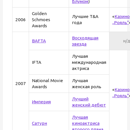
Блумом
)
Golden
Лучшие T&A
«
Казино
2006
Schmoes
года
„Рояль“
Awards
Восходящая
BAFTA
н/
звезда
Лучшая
IFTA
международная
актриса
National Movie
Лучшая
2007
Awards
женская роль
«
Казино
„Рояль“
Лучший
Империя
женский дебют
Лучшая
Сатурн
киноактриса
второго плана