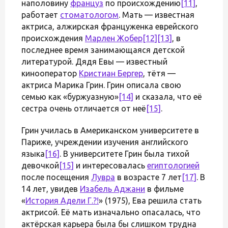
наполовину
француз
по происхождению
[11]
,
работает
стоматологом
. Мать — известная
актриса, алжирская француженка еврейского
происхождения
Марлен Жобер
[12]
[13]
, в
последнее время занимающаяся детской
литературой. Дядя Евы — известный
кинооператор
Кристиан Бергер
, тётя —
актриса Марика Грин. Грин описала свою
семью как «буржуазную»
[14]
и сказала, что её
сестра очень отличается от неё
[15]
.
Грин училась в Американском университете в
Париже, учреждении изучения английского
языка
[16]
. В университете Грин была тихой
девочкой
[15]
и интересовалась
египтологией
после посещения
Лувра
в возрасте 7 лет
[17]
. В
14 лет, увидев
Изабель Аджани
в фильме
«
История Адели Г.
?!
» (1975), Ева решила стать
актрисой. Её мать изначально опасалась, что
актёрская карьера была бы слишком трудна