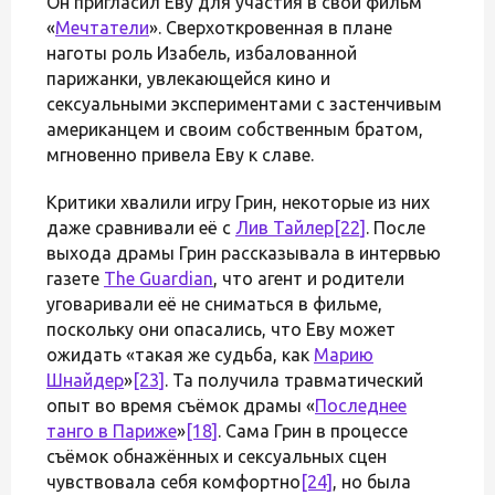
Он пригласил Еву для участия в свой фильм
«
Мечтатели
». Сверхоткровенная в плане
наготы роль Изабель, избалованной
парижанки, увлекающейся кино и
сексуальными экспериментами с застенчивым
американцем и своим собственным братом,
мгновенно привела Еву к славе.
Критики хвалили игру Грин, некоторые из них
даже сравнивали её с
Лив Тайлер
[22]
. После
выхода драмы Грин рассказывала в интервью
газете
The Guardian
, что агент и родители
уговаривали её не сниматься в фильме,
поскольку они опасались, что Еву может
ожидать «такая же судьба, как
Марию
Шнайдер
»
[23]
. Та получила травматический
опыт во время съёмок драмы «
Последнее
танго в Париже
»
[18]
. Сама Грин в процессе
съёмок обнажённых и сексуальных сцен
чувствовала себя комфортно
[24]
, но была