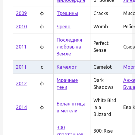
2009
ф
Трещины
Cracks
Мисс
2010
ф
Чрево
Womb
Ребе
Последняя
Perfect
2011
ф
любовь на
Сьюз
Sense
Земле
2011
с
Камелот
Camelot
Морг
Мрачные
Dark
Анже
2012
ф
тени
Shadows
Буш
White Bird
Белая птица
2014
ф
in a
Ева 
в метели
Blizzard
300
300: Rise
спартанцев: