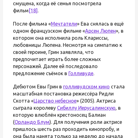
смущена, когда её семья посмотрела
фильм
[18]
.
После фильма «
Мечтатели
» Ева снялась в ещё
одном французском фильме «
Арсен Люпен
», в
котором она исполнила роль Клариссы,
любовницы Люпена. Несмотря на симпатию к
своей героине, Грин заявляла, что
предпочитает играть более сложных
персонажей. Далее ей последовало
предложение съёмок в
Голливуде
.
Дебютом Евы Грин в
голливудском кино
стала
масштабная постановка режиссёра Ридли
Скотта «
Царство небесное
» (2005). Актриса
сыграла королеву
Сибиллу Иерусалимскую
, в
которую влюблён крестоносец Балиан
(
Орландо Блум
). Для получения роли актрисе
пришлось шесть раз проходить кинопробу, и
она была нанята только за неделю до начала