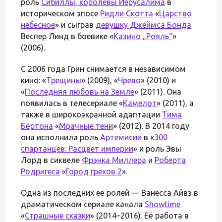
роль
Сибиллы, королевы Иерусалима
в
историческом эпосе
Ридли Скотта
«
Царство
небесное
» и сыграв
девушку Джеймса Бонда
Веспер Линд в боевике «
Казино „Рояль“
»
(2006).
С 2006 года Грин снимается в независимом
кино: «
Трещины
» (2009), «
Чрево
» (2010) и
«
Последняя любовь на Земле
» (2011). Она
появилась в телесериале «
Камелот
» (2011), а
также в широкоэкранной адаптации
Тима
Бёртона
«
Мрачные тени
» (2012). В 2014 году
она исполнила роль
Артемисии
в «
300
спартанцев: Расцвет империи
» и роль Эвы
Лорд в сиквеле
Фрэнка Миллера
и
Роберта
Родригеса
«
Город грехов 2
».
Одна из последних её ролей — Ванесса Айвз в
драматическом сериале канала
Showtime
«
Страшные сказки
» (2014–2016). Её работа в