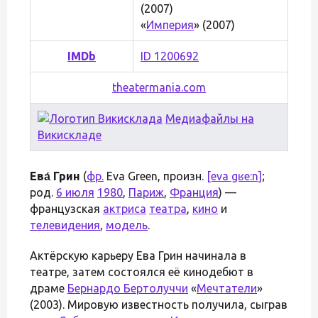
(2007)
«
Империя
» (2007)
IMDb
ID 1200692
theatermania.com
Медиафайлы на
Викискладе
Ева́ Грин
(
фр.
Eva Green, произн.
[eva gʁe:n]
;
род.
6 июля
1980
,
Париж
,
Франция
) —
французская
актриса
театра
,
кино
и
телевидения
,
модель
.
Актёрскую карьеру Ева Грин начинала в
театре, затем состоялся её кинодебют в
драме
Бернардо Бертолуччи
«
Мечтатели
»
(2003). Мировую известность получила, сыграв