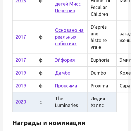
2016
ф
Home for
Мисс
детей Мисс
Peculiar
Перегрин
Children
D’après
Основано на
une
зага
2017
ф
реальных
histoire
женщ
событиях
vraie
2017
ф
Эйфория
Euphoria
Эми
2019
ф
Дамбо
Dumbo
Коле
2019
ф
Проксима
Proxima
Сара
The
Лидия
2020
с
Luminaries
Уэллс
Награды и номинации