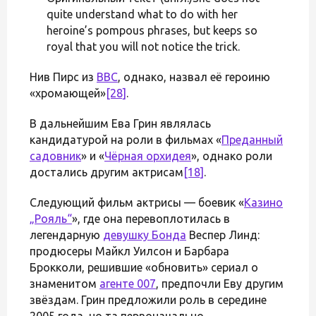
quite understand what to do with her
heroine’s pompous phrases, but keeps so
royal that you will not notice the trick.
Нив Пирс из
BBC
, однако, назвал её героиню
«хромающей»
[28]
.
В дальнейшим Ева Грин являлась
кандидатурой на роли в фильмах «
Преданный
садовник
» и «
Чёрная орхидея
», однако роли
достались другим актрисам
[18]
.
Следующий фильм актрисы — боевик «
Казино
„Рояль“
», где она перевоплотилась в
легендарную
девушку Бонда
Веспер Линд:
продюсеры Майкл Уилсон и Барбара
Брокколи, решившие «обновить» сериал о
знаменитом
агенте 007
, предпочли Еву другим
звёздам. Грин предложили роль в середине
2005 года, но та первоначально