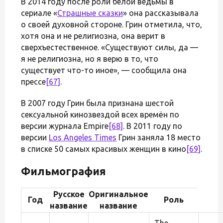
В 2014 году после роли белой ведьмы в
сериале «
Страшные сказки
» она рассказывала
о своей духовной стороне. Грин отметила, что,
хотя она и не религиозна, она верит в
сверхъестественное. «Существуют силы, да —
я не религиозна, но я верю в то, что
существует что-то иное», — сообщила она
прессе
[67]
.
В 2007 году Грин была признана шестой
сексуальной кинозвездой всех времён по
версии журнала Empire
[68]
. В 2011 году по
версии
Los Angeles Times
Грин заняла 18 место
в списке 50 самых красивых женщин в кино
[69]
.
Фильмография
Русское
Оригинальное
Год
Роль
название
название
The