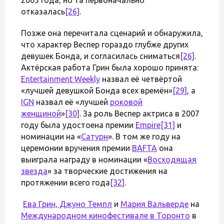
отказалась
[26]
.
Позже она перечитала сценарий и обнаружила,
что характер Веспер гораздо глубже других
девушек Бонда, и согласилась сниматься
[26]
.
Актёрская работа Грин была хорошо принята:
Entertainment Weekly
назвал её четвёртой
«лучшей девушкой Бонда всех времён»
[29]
, а
IGN
назвал её «лучшей
роковой
женщиной
»
[30]
. За роль Веспер актриса в 2007
году была удостоена премии
Empire
[31]
и
номинации на «
Сатурн
». В том же году на
церемонии вручения премии
BAFTA
она
выиграла награду в номинации «
Восходящая
звезда
» за творческие достижения на
протяжении всего года
[32]
.
Ева Грин,
Джуно Темпл
и
Мария Вальверде
на
Международном кинофестивале в Торонто
в