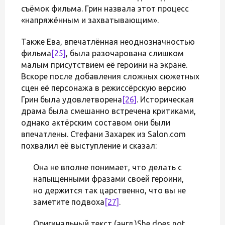
съёмок фильма. Грин назвала этот процесс
«напряжённым и захватывающим».
Также Ева, впечатлённая неоднозначностью
фильма
[25]
, была разочарована слишком
малым присутствием её героини на экране.
Вскоре после добавления сложных сюжетных
сцен её персонажа в режиссёрскую версию
Грин была удовлетворена
[26]
. Историческая
драма была смешанно встречена критиками,
однако актёрским составом они были
впечатлены. Стефани Захарек из Salon.com
похвалил её выступление и сказал:
Она не вполне понимает, что делать с
напыщенными фразами своей героини,
но держится так царственно, что вы не
заметите подвоха
[27]
.
Оригинальный текст (англ.)She does not