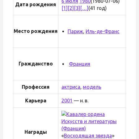
6 июля
1980
(1980-07-06)
Дата рождения
[1]
[2]
[3]
[…]
(41 год)
Место рождения
Париж
,
Иль-де-Франс
Гражданство
Франция
Профессия
актриса
,
модель
Карьера
2001
— н. в.
Награды
«
Восходящая звезда
»