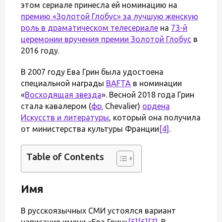
этом сериале принесла ей номинацию на
премию «Золотой Глобус» за лучшую женскую
роль в драматическом телесериале
на
73-й
церемонии вручения премии Золотой Глобус
в
2016 году.
В 2007 году Ева Грин была удостоена
специальной награды
BAFTA
в номинации
«
Восходящая звезда
». Весной 2018 года Грин
стала кавалером (
фр.
Chevalier)
ордена
Искусств и литературы
, который она получила
от министерства культуры Франции
[4]
.
Table of Contents
Имя
В русскоязычных СМИ устоялся вариант
написания имени «Ева Грин»
[5]
[6]
[7]
. В