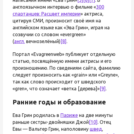
англоязычном интервью о фильме «
300
спартанцев: Расцвет империи
» актриса,
цитируя СМИ, произносит своё имя на
английском языке как «Эва Грин», играя на
созвучии со словом «evergreen»
(
англ.
вечнозелёный)
[8]
.
Портал «Evagreenweb» публикует отдельную
статью, посвящённую имени актрисы и его
произношению. По сведениям сайта, фамилию
следует произносить как «grain» или «Greyne»,
так как слово происходит от шведского
«gren», что означает «ветка [дерева]»
[9]
.
Ранние годы и образование
Ева Грин родилась в
Париже
на две минуты
раньше сестры-двойняшки Джой
[10]
. Отец
Евы — Вальтер Грин, наполовину
швед
,