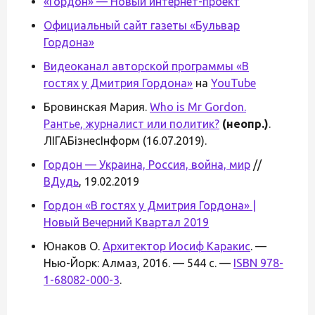
«Гордон» — Новый интернет-проект
Официальный сайт газеты «Бульвар
Гордона»
Видеоканал авторской программы «В
гостях у Дмитрия Гордона»
на
YouTube
Бровинская Мария.
Who is Mr Gordon.
Рантье, журналист или политик?
(неопр.)
.
ЛІГАБізнесІнформ (16.07.2019).
Гордон — Украина, Россия, война, мир
//
ВДудь
, 19.02.2019
Гордон «В гостях у Дмитрия Гордона» |
Новый Вечерний Квартал 2019
Юнаков О.
Архитектор Иосиф Каракис
. —
Нью-Йорк: Алмаз, 2016. — 544 с. —
ISBN 978-
1-68082-000-3
.