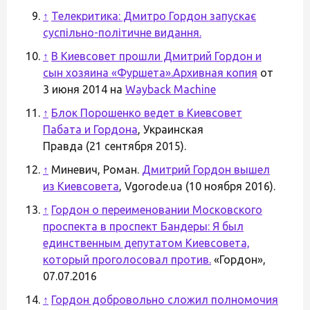
↑
Телекритика: Дмитро Гордон запускає
суспільно-політичне видання.
↑
В Киевсовет прошли Дмитрий Гордон и
сын хозяина «Фуршета».
Архивная копия
от
3 июня 2014 на
Wayback Machine
↑
Блок Порошенко ведет в Киевсовет
Пабата и Гордона
, Украинская
Правда (21 сентября 2015).
↑
Миневич, Роман.
Дмитрий Гордон вышел
из Киевсовета
, Vgorode.ua (10 ноября 2016).
↑
Гордон о переименовании Московского
проспекта в проспект Бандеры: Я был
единственным депутатом Киевсовета,
который проголосовал против.
«Гордон»,
07.07.2016
↑
Гордон добровольно сложил полномочия