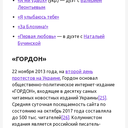
«А ми удвох»
(укр.) — дуэт с
Валерием
Леонтьевым
«Я улыбаюсь тебе»
«За Блохина!»
«Первая любовь»
— в дуэте с
Натальей
Бучинской
«ГОРДОН»
22 ноября 2013 года, на
второй день
протестов на Украине
, Гордон основал
общественно-политическое интернет-издание
«ГОРДОН», входящее в десятку самых
читаемых новостных изданий Украины
[25]
.
Средняя суточная посещаемость сайта по
состоянию на октябрь 2017 года составляла
до 500 тыс. читателей
[26]
. Колумнистом
издания является российский писатель-