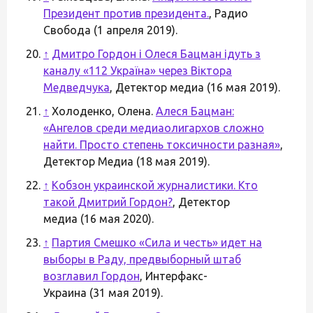
Президент против президента.
, Радио
Свобода (1 апреля 2019).
↑
Дмитро Гордон і Олеся Бацман ідуть з
каналу «112 Україна» через Віктора
Медведчука
, Детектор медиа (16 мая 2019).
↑
Холоденко, Олена.
Алеся Бацман:
«Ангелов среди медиаолигархов сложно
найти. Просто степень токсичности разная»
,
Детектор Медиа (18 мая 2019).
↑
Кобзон украинской журналистики. Кто
такой Дмитрий Гордон?
, Детектор
медиа (16 мая 2020).
↑
Партия Смешко «Сила и честь» идет на
выборы в Раду, предвыборный штаб
возглавил Гордон
, Интерфакс-
Украина (31 мая 2019).