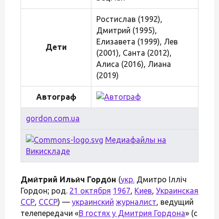
Ростислав (1992),
Дмитрий (1995),
Елизавета (1999), Лев
Дети
(2001), Санта (2012),
Алиса (2016), Лиана
(2019)
Автограф
gordon.com.ua
Медиафайлы на
Викискладе
Дми́трий Ильи́ч Гордо́н
(
укр.
Дмитро Ілліч
Гордон; род.
21 октября
1967
,
Киев
,
Украинская
ССР
,
СССР
) —
украинский
журналист
, ведущий
телепередачи «
В гостях у Дмитрия Гордона
» (с