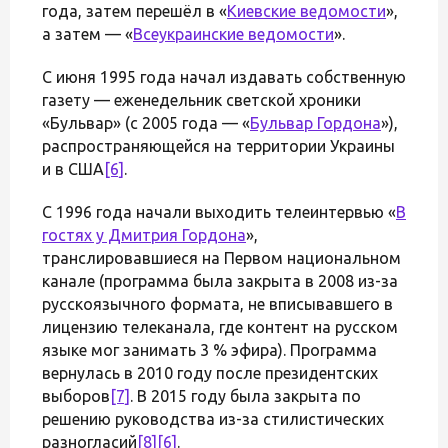
года, затем перешёл в «
Киевские ведомости
»,
а затем — «
Всеукраинские ведомости
».
С июня 1995 года начал издавать собственную
газету — еженедельник светской хроники
«Бульвар» (с 2005 года — «
Бульвар Гордона
»),
распространяющейся на территории Украины
и в США
[6]
.
С 1996 года начали выходить телеинтервью «
В
гостях у Дмитрия Гордона
»,
транслировавшиеся на Первом национальном
канале (программа была закрыта в 2008 из-за
русскоязычного формата, не вписывавшего в
лицензию телеканала, где контент на русском
языке мог занимать 3 % эфира). Программа
вернулась в 2010 году после президентских
выборов
[7]
. В 2015 году была закрыта по
решению руководства из-за стилистических
разногласий
[8]
[6]
.