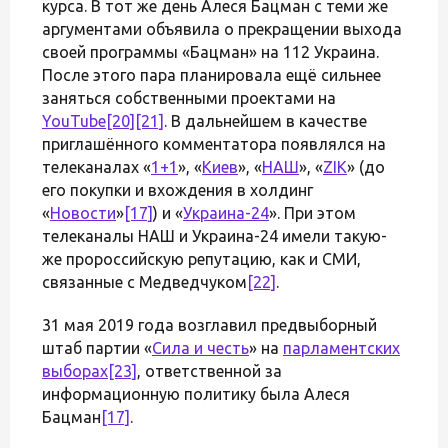
курса. В тот же день Алеся Бацман с теми же
аргументами объявила о прекращении выхода
своей программы «Бацман» на 112 Украина.
После этого пара планировала ещё сильнее
заняться собственными проектами на
YouTube
[20]
[21]
. В дальнейшем в качестве
приглашённого комментатора появлялся на
телеканалах «
1+1
», «
Киев
», «
НАШ
», «
ZIK
» (до
его покупки и вхождения в холдинг
«
Новости
»
[17]
) и «
Украина-24
». При этом
телеканалы НАШ и Украина-24 имели такую-
же пророссийскую репутацию, как и СМИ,
связанные с Медведчуком
[22]
.
31 мая 2019 года возглавил предвыборный
штаб партии «
Сила и честь
» на
парламентских
выборах
[23]
, ответственной за
информационную политику была Алеся
Бацман
[17]
.