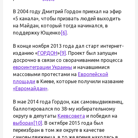
В 2004 году Дмитрий Гордон приехал на эфир
«5 канала», чтобы призвать людей выходить
на Майдан, который тогда начинался, в
поддержку Ющенко
[6]
.
В конце ноября 2013 года дал старт интернет-
изданию «
ГОРДОН
»
[9]
. Проект был запущен
досрочно в связи со сворачиванием процесса
евроинтеграции Украины
и начавшимися
массовыми протестами на
Европейской
площади
в Киеве, которые получили название
«Евромайдан»
.
В мае 2014 года Гордон, как самовыдвиженец,
баллотировался по 38-му избирательному
округу в депутаты
Киевсовета
и победил на
выборах
[10]
. В октябре 2015 года был
переизбран в том же округе в качестве
самовыдвиженца, в то же время находясь в