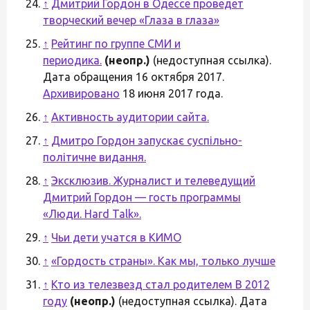
↑
Дмитрий Гордон в Одессе проведет
творческий вечер «Глаза в глаза»
↑
Рейтинг по группе СМИ и
периодика.
(неопр.)
(недоступная ссылка).
Дата обращения 16 октября 2017.
Архивировано
18 июня 2017 года.
↑
Активность аудитории сайта.
↑
Дмитро Гордон запускає суспільно-
політичне видання.
↑
Эксклюзив. Журналист и телеведущий
Дмитрий Гордон — гость программы
«Люди. Hard Talk».
↑
Чьи дети учатся в КИМО
↑
«Гордость страны». Как мы, только лучше
↑
Кто из телезвезд стал родителем В 2012
году
(неопр.)
(недоступная ссылка). Дата