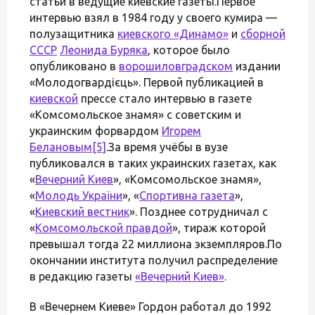
статьи в ведущие киевские газеты.Первое
интервью взял в 1984 году у своего кумира —
полузащитника
киевского «Динамо»
и
сборной
СССР
Леонида Буряка
, которое было
опубликовано в
ворошиловградском
издании
«Молодогвардієць». Первой публикацией в
киевской
прессе стало интервью в газете
«Комсомольское знамя» с советским и
украинским форвардом
Игорем
Белановым
[5]
.За время учёбы в вузе
публиковался в таких украинских газетах, как
«
Вечерний Киев
», «Комсомольское знамя»,
«
Молодь України
», «
Спортивна газета
»,
«
Киевский вестник
». Позднее сотрудничал с
«
Комсомольской правдой
», тираж которой
превышал тогда 22 миллиона экземпляров.По
окончании института получил распределение
в редакцию газеты
«Вечерний Киев»
.
В «Вечернем Киеве» Гордон работал до 1992