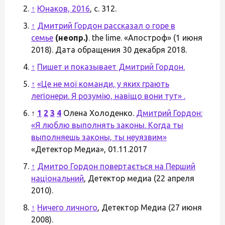
↑
Юнаков, 2016
, с. 312.
↑
Дмитрий Гордон рассказал о горе в
семье
(неопр.)
. the lime. «Апостроф» (1 июня
2018). Дата обращения 30 декабря 2018.
↑
Пишет и показывает Дмитрий Гордон.
↑
«Це не мої команди, у яких грають
легіонери. Я розумію, навіщо вони тут» .
↑
1
2
3
4
Олена Холоденко.
Дмитрий Гордон:
«Я люблю выполнять законы. Когда ты
выполняешь законы, ты неуязвим»
«Детектор Медиа», 01.11.2017
↑
Дмитро Гордон повертається на Перший
національний
, Детектор медиа (22 апреля
2010).
↑
Ничего личного
, Детектор Медиа (27 июня
2008).