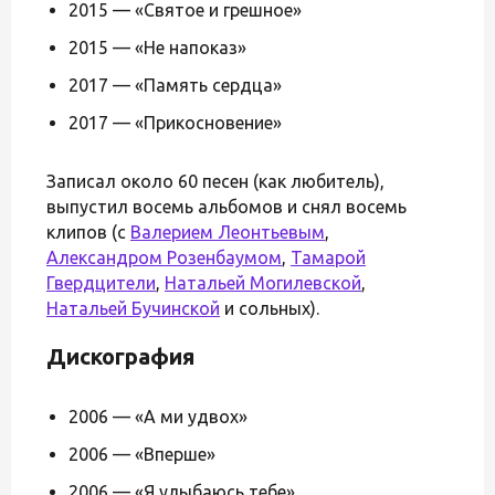
2015 — «Святое и грешное»
2015 — «Не напоказ»
2017 — «Память сердца»
2017 — «Прикосновение»
Записал около 60 песен (как любитель),
выпустил восемь альбомов и снял восемь
клипов (с
Валерием Леонтьевым
,
Александром Розенбаумом
,
Тамарой
Гвердцители
,
Натальей Могилевской
,
Натальей Бучинской
и сольных).
Дискография
2006 — «А ми удвох»
2006 — «Вперше»
2006 — «Я улыбаюсь тебе»