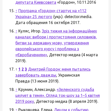
депутата Киевсовета
«Гордон», 10.11.2016
↑
Програма «Гордон» стартує на «112
Україна» 25 лютого
(укр.). detector.media.
Дата обращения 16 октября 2017.
↑
Куляс, Игор.
Зріз тижня на інформаційних
каналах: вибори і протистояння силовиків,
битви за державну мову, утвердження
європейського курсу і проблема з
«Євробаченням»
, Детектор медиа (4 марта
2019).
↑
1
2
3
Дмитрий Гордон: меня пытались
завербовать дважды
, Украинская
Правда (13 июня 2019).
↑
Крумин, Александр.
«Зеленского судьба
целует в темя». Огляд ток-шоу за 1–5 квітня
2019 року
, Детектор медиа (8 апреля 2019).
↑
Рыковцева, Елена.
Лицом к событию.