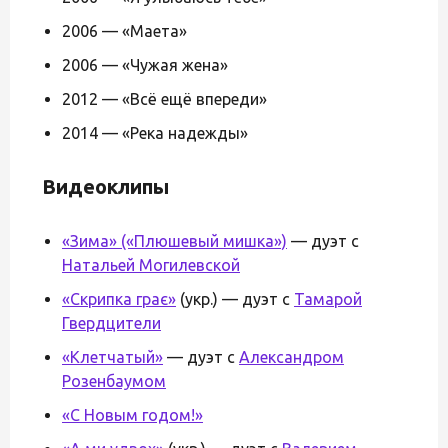
2006 — «Маета»
2006 — «Чужая жена»
2012 — «Всё ещё впереди»
2014 — «Река надежды»
Видеоклипы
«Зима» («Плюшевый мишка»)
— дуэт с
Натальей Могилевской
«Скрипка грає»
(укр.) — дуэт с
Тамарой
Гвердцители
«Клетчатый»
— дуэт с
Александром
Розенбаумом
«С Новым годом!»