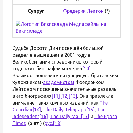
Супруг
Фредерик Лейтон
(?)
Медиафайлы на
Викискладе
Судьбе Дороти Дин посвящён большой
раздел в вышедшем в 2001 году в
Великобритании справочнике, который
содержит биографии моделей
[10]
.
Взаимоотношениям натурщицы с британским
художником-
академистом
Фредериком
Лейтоном посвящены значительные разделы
в его биографиях
[11]
[12]
[13]
. Она привлекла
внимание таких крупных изданий, как
The
Guardian
[14]
,
The Daily Telegraph
[15]
,
The
Independent
[16]
,
The Daily Mail
[17]
и
The Epoch
Times
(англ.) (
рус.
[18]
.