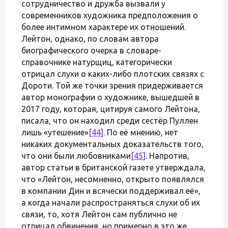
сотрудничество и дружба вызвали у
современников художника предположения о
более интимном характере их отношений.
Лейтон, однако, по словам автора
биографического очерка в словаре-
справочнике натурщиц, категорически
отрицал слухи о каких-либо плотских связях с
Дороти. Той же точки зрения придерживается
автор монографии о художнике, вышедшей в
2017 году, которая, цитируя самого Лейтона,
писала, что он находил среди сестёр Пуллен
лишь «утешение»
[44]
. По её мнению, нет
никаких документальных доказательств того,
что они были любовниками
[45]
. Напротив,
автор статьи в британской газете утверждала,
что «Лейтон, несомненно, открыто появлялся
в компании Дин и всячески поддерживал её»,
а когда начали распространяться слухи об их
связи, то, хотя Лейтон сам публично не
отрицал обвинения, но примерно в это же