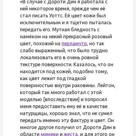
«В случае с Дороти Дин я работала с
ней некоторое время, прежде чем её
стал писать Уоттс. Её цвет кожи был
исключительным и я тщетно пыталась
передать его. Мутная бледность с
намёком на некий прекрасный розовый
цвет, похожий на
перламутр
, но так
слабо выраженный, что было трудно
локализовать его в очень ровной
текстуре поверхности. Казалось, что он
находится под кожей, подобно тому,
как цвет лежит под гладкой
поверхностью внутри раковины. Лейтон,
который так много работал с этой
моделью [впоследствии] и попросил
меня предоставить ему её в качестве
натурщицы, хорошо знал, что не сумел
передать именно эту фактуру и цвет. Он
многое другое получил от Дороти Дин в
области
мимики
и
жеста
, и для этого он