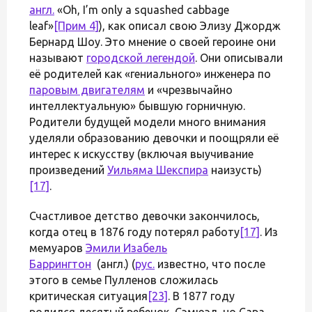
англ.
«Oh, I’m only a squashed cabbage
leaf»
[Прим 4]
), как описал свою Элизу Джордж
Бернард Шоу. Это мнение о своей героине они
называют
городской легендой
. Они описывали
её родителей как «гениального» инженера по
паровым двигателям
и «чрезвычайно
интеллектуальную» бывшую горничную.
Родители будущей модели много внимания
уделяли образованию девочки и поощряли её
интерес к искусству (включая выучивание
произведений
Уильяма Шекспира
наизусть)
[17]
.
Счастливое детство девочки закончилось,
когда отец в 1876 году потерял работу
[17]
. Из
мемуаров
Эмили Изабель
Баррингтон
(англ.) (
рус.
известно, что после
этого в семье Пулленов сложилась
критическая ситуация
[23]
. В 1877 году
родился десятый ребенок, Сэмюэл, но Сара