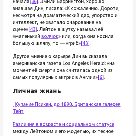
начала
[36]
. Эмили Баррингтон, хорошо
знавшая Дин, писала: «К сожалению, Дороти,
несмотря на драматический дар, упорство и
интеллект, не хватало очарования на
сцене»
[43]
. Лейтон в шутку называл её
«маленький
волчок
» или, когда она носила
большую шляпу, то — «гриб»
[43]
.
Другое мнение о карьере Дин высказала
американская газета Los Angeles Herald: «на
момент её смерти она считалась одной из
самых популярных актрис в Англии»
[6]
.
Личная жизнь
Купание Психеи, до 1890, Британская галерея
Тейт
Различия в возрасте и
социальном статусе
между Лейтоном и его моделью, их тесное