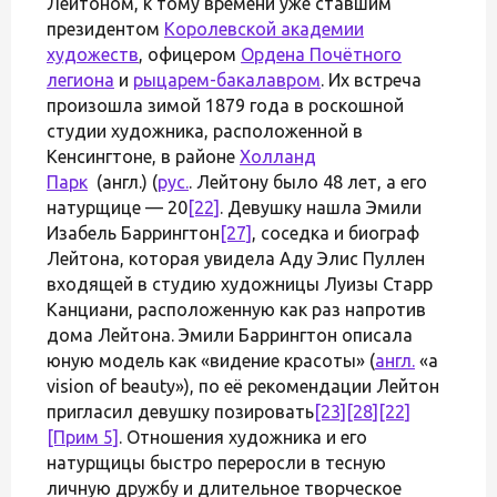
Лейтоном, к тому времени уже ставшим
президентом
Королевской академии
художеств
, офицером
Ордена Почётного
легиона
и
рыцарем-бакалавром
. Их встреча
произошла зимой 1879 года в роскошной
студии художника, расположенной в
Кенсингтоне, в районе
Холланд
Парк
(англ.) (
рус.
. Лейтону было 48 лет, а его
натурщице — 20
[22]
. Девушку нашла Эмили
Изабель Баррингтон
[27]
, соседка и биограф
Лейтона, которая увидела Аду Элис Пуллен
входящей в студию художницы Луизы Старр
Канциани, расположенную как раз напротив
дома Лейтона. Эмили Баррингтон описала
юную модель как «видение красоты» (
англ.
«a
vision of beauty»), по её рекомендации Лейтон
пригласил девушку позировать
[23]
[28]
[22]
[Прим 5]
. Отношения художника и его
натурщицы быстро переросли в тесную
личную дружбу и длительное творческое