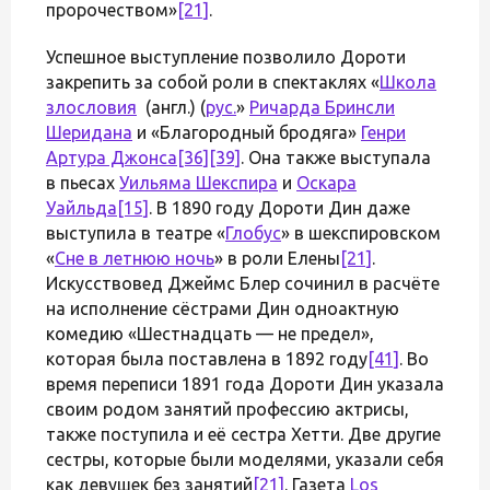
пророчеством»
[21]
.
Успешное выступление позволило Дороти
закрепить за собой роли в спектаклях «
Школа
злословия
(англ.) (
рус.
»
Ричарда Бринсли
Шеридана
и «Благородный бродяга»
Генри
Артура Джонса
[36]
[39]
. Она также выступала
в пьесах
Уильяма Шекспира
и
Оскара
Уайльда
[15]
. В 1890 году Дороти Дин даже
выступила в театре «
Глобус
» в шекспировском
«
Сне в летнюю ночь
» в роли Елены
[21]
.
Искусствовед Джеймс Блер сочинил в расчёте
на исполнение сёстрами Дин одноактную
комедию «Шестнадцать — не предел»,
которая была поставлена в 1892 году
[41]
. Во
время переписи 1891 года Дороти Дин указала
своим родом занятий профессию актрисы,
также поступила и её сестра Хетти. Две другие
сестры, которые были моделями, указали себя
как девушек без занятий
[21]
. Газета
Los