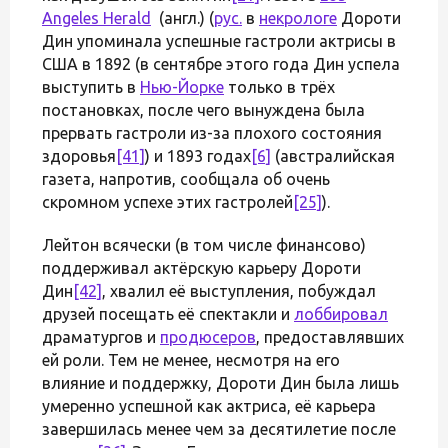
Angeles Herald
(англ.) (
рус.
в
некрологе
Дороти
Дин упоминала успешные гастроли актрисы в
США в 1892 (в сентябре этого года Дин успела
выступить в
Нью-Йорке
только в трёх
постановках, после чего вынуждена была
прервать гастроли из-за плохого состояния
здоровья
[41]
) и 1893 годах
[6]
(австралийская
газета, напротив, сообщала об очень
скромном успехе этих гастролей
[25]
).
Лейтон всячески (в том числе финансово)
поддерживал актёрскую карьеру Дороти
Дин
[42]
, хвалил её выступления, побуждал
друзей посещать её спектакли и
лоббировал
драматургов и
продюсеров
, предоставлявших
ей роли. Тем не менее, несмотря на его
влияние и поддержку, Дороти Дин была лишь
умеренно успешной как актриса, её карьера
завершилась менее чем за десятилетие после