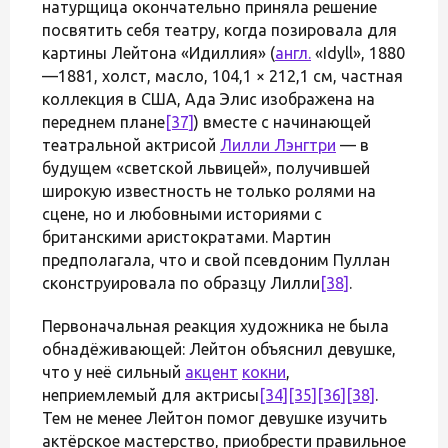
натурщица окончательно приняла решение
посвятить себя театру, когда позировала для
картины Лейтона «Идиллия» (
англ.
«Idyll», 1880
—1881, холст, масло, 104,1 × 212,1 см, частная
коллекция в США, Ада Элис изображена на
переднем плане
[37]
) вместе с начинающей
театральной актрисой
Лилли Лэнгтри
— в
будущем «светской львицей», получившей
широкую известность не только ролями на
сцене, но и любовными историями с
британскими аристократами. Мартин
предполагала, что и свой псевдоним Пуллан
сконструировала по образцу Лилли
[38]
.
Первоначальная реакция художника не была
обнадёживающей: Лейтон объяснил девушке,
что у неё сильный
акцент
кокни
,
неприемлемый для актрисы
[34]
[35]
[36]
[38]
.
Тем не менее Лейтон помог девушке изучить
актёрское мастерство, приобрести правильное