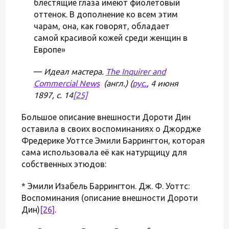
блестящие глаза имеют фиолетовый
оттенок. В дополнение ко всем этим
чарам, она, как говорят, обладает
самой красивой кожей среди женщин в
Европе»
—
Идеал мастера.
The Inquirer and
Commercial News
(англ.) (
рус.
, 4 июня
1897, с. 14
[25]
Большое описание внешности Дороти Дин
оставила в своих воспоминаниях о Джордже
Фредерике Уоттсе Эмили Баррингтон, которая
сама использовала её как натурщицу для
собственных этюдов:
* Эмили Изабель Баррингтон. Дж. Ф. Уоттс:
Воспоминания (описание внешности Дороти
Дин)
[26]
.