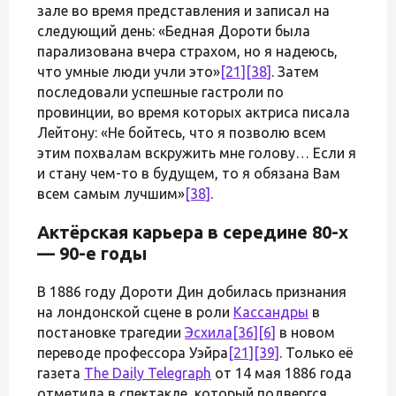
зале во время представления и записал на
следующий день: «Бедная Дороти была
парализована вчера страхом, но я надеюсь,
что умные люди учли это»
[21]
[38]
. Затем
последовали успешные гастроли по
провинции, во время которых актриса писала
Лейтону: «Не бойтесь, что я позволю всем
этим похвалам вскружить мне голову… Если я
и стану чем-то в будущем, то я обязана Вам
всем самым лучшим»
[38]
.
Актёрская карьера в середине 80-х
— 90-е годы
В 1886 году Дороти Дин добилась признания
на лондонской сцене в роли
Кассандры
в
постановке трагедии
Эсхила
[36]
[6]
в новом
переводе профессора Уэйра
[21]
[39]
. Только её
газета
The Daily Telegraph
от 14 мая 1886 года
отметила в спектакле, который подвергся