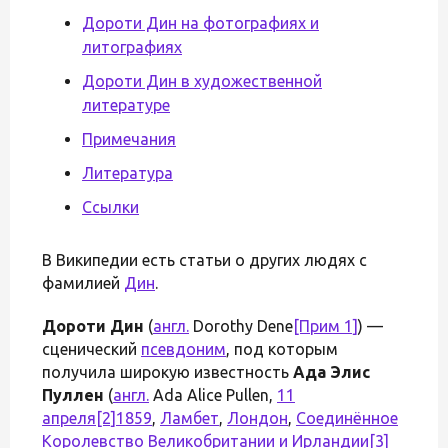
Дороти Дин на фотографиях и
литографиях
Дороти Дин в художественной
литературе
Примечания
Литература
Ссылки
В Википедии есть статьи о других людях с
фамилией
Дин
.
Дороти Дин
(
англ.
Dorothy Dene
[Прим 1]
) —
сценический
псевдоним
, под которым
получила широкую известность
Ада Элис
Пуллен
(
англ.
Ada Alice Pullen,
11
апреля
[2]
1859
,
Ламбет
,
Лондон
,
Соединённое
Королевство Великобритании и Ирландии
[3]