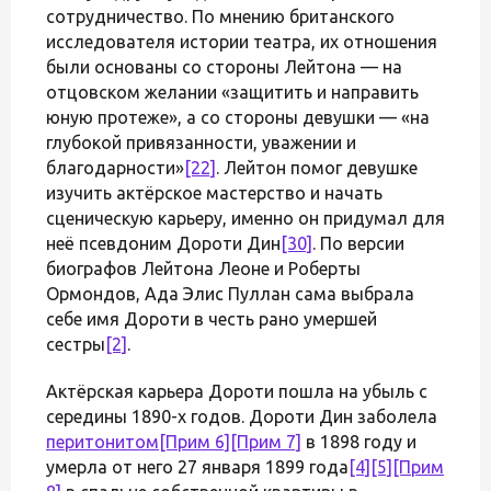
сотрудничество. По мнению британского
исследователя истории театра, их отношения
были основаны со стороны Лейтона — на
отцовском желании «защитить и направить
юную протеже», а со стороны девушки — «на
глубокой привязанности, уважении и
благодарности»
[22]
. Лейтон помог девушке
изучить актёрское мастерство и начать
сценическую карьеру, именно он придумал для
неё псевдоним Дороти Дин
[30]
. По версии
биографов Лейтона Леоне и Роберты
Ормондов, Ада Элис Пуллан сама выбрала
себе имя Дороти в честь рано умершей
сестры
[2]
.
Актёрская карьера Дороти пошла на убыль с
середины 1890-х годов. Дороти Дин заболела
перитонитом
[Прим 6]
[Прим 7]
в 1898 году и
умерла от него 27 января 1899 года
[4]
[5]
[Прим