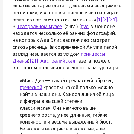
«красивые карие глаза с длинными вьющимися
ресницами, изящно выточенные черты лица и
венец из светло-золотистых волос»
[1]
[2]
[21]
.
В
Театральном музее
(англ.) (
рус.
в Лондоне
находятся несколько её ранних фотографий,
на которых Ада Элис застенчиво смотрит
сквозь ресницы (в современной Англии такой
взгляд называется взглядом
принцессы
Дианы
)
[21]
.
Австралийская
газета позже с
восторгом описывала внешность натурщицы:
«Мисс Дин — такой прекрасный образец
греческой
красоты, какой только можно
найти в наши дни. Каждая линия её лица
и фигуры в высшей степени
классическая. Она немного выше
среднего роста, у неё длинные, гибкие
конечности и весьма выраженный бюст.
Её волосы вьющиеся и золотые, а её