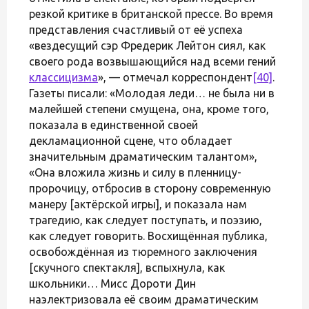
резкой критике в британской прессе. Во время
представления счастливый от её успеха
«вездесущий сэр Фредерик Лейтон сиял, как
своего рода возвышающийся над всеми гений
классицизма
», — отмечал корреспондент
[40]
.
Газеты писали: «Молодая леди… не была ни в
малейшей степени смущена, она, кроме того,
показала в единственной своей
декламационной сцене, что обладает
значительным драматическим талантом»,
«Она вложила жизнь и силу в пленницу-
пророчицу, отбросив в сторону современную
манеру [актёрской игры], и показала нам
трагедию, как следует поступать, и поэзию,
как следует говорить. Восхищённая публика,
освобождённая из тюремного заключения
[скучного спектакля], вспыхнула, как
школьники… Мисс Дороти Дин
наэлектризовала её своим драматическим