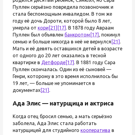
Пуллен серьёзно повредила позвоночник и
стала беспомощным инвалидом. В том же
году её дочь Дороти, которой было 8 лет,
умерла от
кори
[21]
[17]
. В 1878 году Авраам
Пуллен был объявлен
банкротом
[17]
, покинул
семью и больше никогда в неё не вернулся
[21]
.
Мать и её девять оставшихся детей в возрасте
от одного до 20 лет оказались в тесной
квартирке в
Детфорде
[17]
. В 1881 году Сара
Пуллен скончалась. Один из её сыновей —
Генри, которому в это время исполнилось бы
19 лет, — больше не упоминается в
документах
[21]
.
Ада Элис — натурщица и актриса
Когда отец бросил семью, а мать серьёзно
заболела, Ада Элис стала работать
натурщицей для студийного
кооператива
в