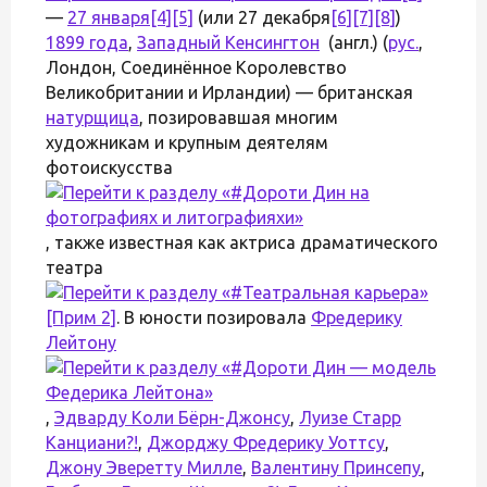
—
27 января
[4]
[5]
(или 27 декабря
[6]
[7]
[8]
)
1899 года
,
Западный Кенсингтон
(англ.) (
рус.
,
Лондон, Соединённое Королевство
Великобритании и Ирландии) — британская
натурщица
, позировавшая многим
художникам и крупным деятелям
фотоискусства
, также известная как актриса драматического
театра
[Прим 2]
. В юности позировала
Фредерику
Лейтону
,
Эдварду Коли Бёрн-Джонсу
,
Луизе Старр
Канциани
?!
,
Джорджу Фредерику Уоттсу
,
Джону Эверетту Милле
,
Валентину Принсепу
,