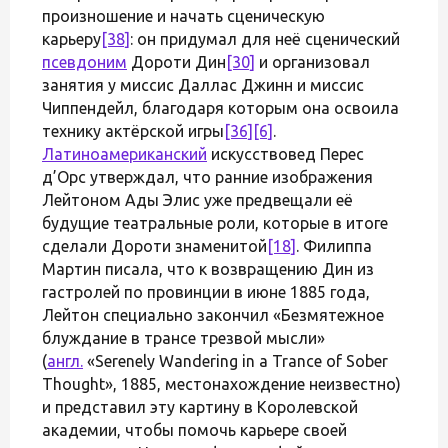
произношение и начать сценическую
карьеру
[38]
: он придумал для неё сценический
псевдоним
Дороти Дин
[30]
и организовал
занятия у миссис Даллас Джинн и миссис
Чиппендейл, благодаря которым она освоила
технику актёрской игры
[36]
[6]
.
Латиноамериканский
искусствовед Перес
д’Орс утверждал, что ранние изображения
Лейтоном Ады Элис уже предвещали её
будущие театральные роли, которые в итоге
сделали Дороти знаменитой
[18]
. Филиппа
Мартин писала, что к возвращению Дин из
гастролей по провинции в июне 1885 года,
Лейтон специально закончил «Безмятежное
блуждание в трансе трезвой мысли»
(
англ.
«Serenely Wandering in a Trance of Sober
Thought», 1885, местонахождение неизвестно)
и представил эту картину в Королевской
академии, чтобы помочь карьере своей