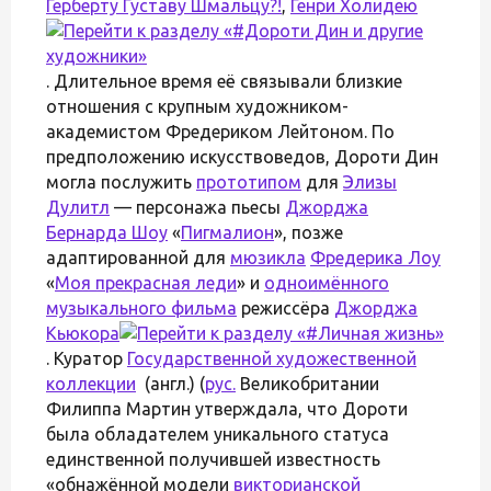
Герберту Густаву Шмальцу
?!
,
Генри Холидею
. Длительное время её связывали близкие
отношения с крупным художником-
академистом Фредериком Лейтоном. По
предположению искусствоведов, Дороти Дин
могла послужить
прототипом
для
Элизы
Дулитл
— персонажа пьесы
Джорджа
Бернарда Шоу
«
Пигмалион
», позже
адаптированной для
мюзикла
Фредерика Лоу
«
Моя прекрасная леди
» и
одноимённого
музыкального фильма
режиссёра
Джорджа
Кьюкора
. Куратор
Государственной художественной
коллекции
(англ.) (
рус.
Великобритании
Филиппа Мартин утверждала, что Дороти
была обладателем уникального статуса
единственной получившей известность
«обнажённой модели
викторианской