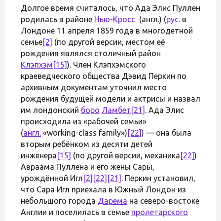
Долгое время считалось, что Ада Элис Пуллен
родилась в районе
Нью-Кросс
(англ.) (
рус.
в
Лондоне 11 апреля 1859 года в многодетной
семье
[2]
(по другой версии, местом её
рождения являлся столичный район
Клэпхэм
[15]
). Член Клэпхэмского
краеведческого общества Дэвид Перкин по
архивным документам уточнил место
рождения будущей модели и актрисы и назвал
им лондонский
боро
Ламбет
[21]
. Ада Элис
происходила из «рабочей семьи»
(
англ.
«working-class family»)
[22]
) — она была
вторым ребёнком из десяти детей
инженера
[15]
(по другой версии, механика
[22]
)
Авраама Пуллена и его жены Сары,
урождённой Игл
[2]
[22]
[21]
. Перкин установил,
что Сара Игл приехала в Южный Лондон из
небольшого города
Дарема
на северо-востоке
Англии и поселилась в семье
пролетарского