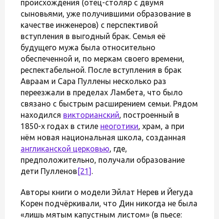
происхождения (отец-столяр с двумя
сыновьями, уже получившими образование в
качестве инженеров) с перспективой
вступления в выгодный брак. Семья её
будущего мужа была относительно
обеспеченной и, по меркам своего времени,
респектабельной. После вступления в брак
Авраам и Сара Пуллены несколько раз
переезжали в пределах Ламбета, что было
связано с быстрым расширением семьи. Рядом
находился
викторианский
, построенный в
1850-х годах в стиле
неоготики
, храм, а при
нём новая национальная школа, созданная
англиканской церковью
, где,
предположительно, получали образование
дети Пулленов
[21]
.
Авторы книги о модели Эйлат Нерев и Йегуда
Корен подчёркивали, что Дин никогда не была
«лишь мятым капустным листом» (в пьесе: