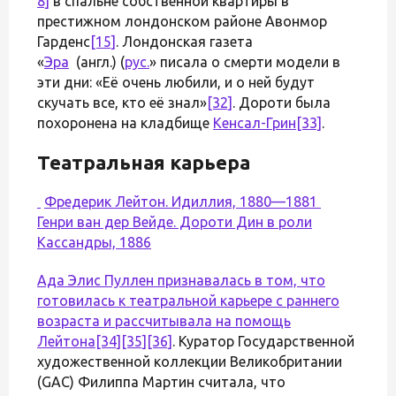
8]
в спальне собственной квартиры в
престижном лондонском районе Авонмор
Гарденс
[15]
. Лондонская газета
«
Эра
(англ.) (
рус.
» писала о смерти модели в
эти дни: «Её очень любили, и о ней будут
скучать все, кто её знал»
[32]
. Дороти была
похоронена на кладбище
Кенсал-Грин
[33]
.
Театральная карьера
Фредерик Лейтон. Идиллия, 1880—1881
Генри ван дер Вейде. Дороти Дин в роли
Кассандры, 1886
Ада Элис Пуллен признавалась в том, что
готовилась к театральной карьере с раннего
возраста и рассчитывала на помощь
Лейтона
[34]
[35]
[36]
. Куратор Государственной
художественной коллекции Великобритании
(GAC) Филиппа Мартин считала, что