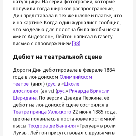
натурщицы. На серии фотографий, которые
получили тогда широкое распространение,
Дин представала в тех же шляпе и платье, что
и на картине. Когда один журналист сообщил,
что моделью для полотна была якобы некая
«мисс Андерсон», Лейтон написал в газету
письмо с опровержением
[38]
.
Дебют на театральной сцене
Дороти Дин дебютировала в феврале 1884
года в лондонском
Олимпийском
театре
(англ.) (
рус.
в «
Школе
злословия
(англ.) (
рус.
»
Ричарда Бринсли
Шеридана
. По версии Дэвида Перкина, её
дебют на лондонской сцене состоялся в
Театре принца Уэльского
22 июня 1885 года,
где она появилась в постановке костюмной
пьесы
Теодора де Банвиля
«Грегуар» в роли
Луизы. Лейтон присутствовал с друзьями в