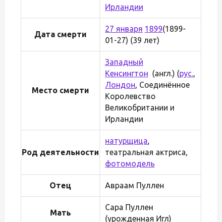
Ирландии
27 января
1899
(1899-
Дата смерти
01-27) (39 лет)
Западный
Кенсингтон
(англ.) (
рус.
,
Лондон
, Соединённое
Место смерти
Королевство
Великобритании и
Ирландии
натурщица
,
Род деятельности
театральная актриса,
фотомодель
Отец
Авраам Пуллен
Сара Пуллен
Мать
(урожденная Игл)