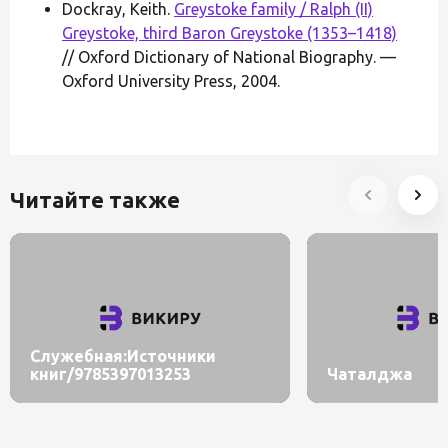
Dockray, Keith.
Greystoke family / Ralph (II)
Greystoke, third Baron Greystoke (1353–1418)
// Oxford Dictionary of National Biography. —
Oxford University Press, 2004.
Читайте также
Служебная:Источники
книг/9785397013253
Чаталджа