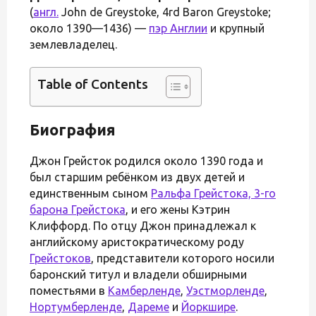
(
англ.
John de Greystoke, 4rd Baron Greystoke;
около 1390—1436) —
пэр Англии
и крупный
землевладелец.
Table of Contents
Биография
Джон Грейсток родился около 1390 года и
был старшим ребёнком из двух детей и
единственным сыном
Ральфа Грейстока, 3-го
барона Грейстока
, и его жены Кэтрин
Клиффорд. По отцу Джон принадлежал к
английскому аристократическому роду
Грейстоков
, представители которого носили
баронский титул и владели обширными
поместьями в
Камберленде
,
Уэстморленде
,
Нортумберленде
,
Дареме
и
Йоркшире
.