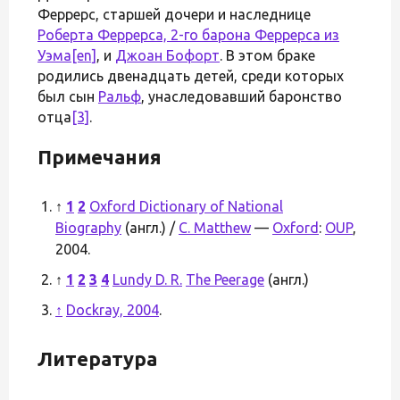
Феррерс, старшей дочери и наследнице
Роберта Феррерса, 2-го барона Феррерса из
Уэма
[en]
, и
Джоан Бофорт
. В этом браке
родились двенадцать детей, среди которых
был сын
Ральф
, унаследовавший баронство
отца
[3]
.
Примечания
↑
1
2
Oxford Dictionary of National
Biography
(англ.) /
C. Matthew
—
Oxford
:
OUP
,
2004.
↑
1
2
3
4
Lundy D. R.
The Peerage
(англ.)
↑
Dockray, 2004
.
Литература