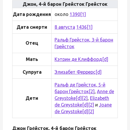
Джон, 4-й барон Грейсток Грейсток
Дата рождения
около
1390
[1]
Дата смерти
8 августа
1436
[1]
Ральф Грейсток, 3-й барон
Отец
Грейсток
Мать
Кэтрин де Клиффорд
[d]
Супруга
Элизабет Феррерс
[d]
Ральф де Грейсток, 5-й
барон Грейсток
[2]
,
Anne de
Дети
Greystoke
[d]
[2]
,
Elizabeth
de Greystoke
[d]
[2]
и
Joane
de Greystoke
[d]
[2]
Джон Гре́йсток, 4-й баро́н Гре́йсток