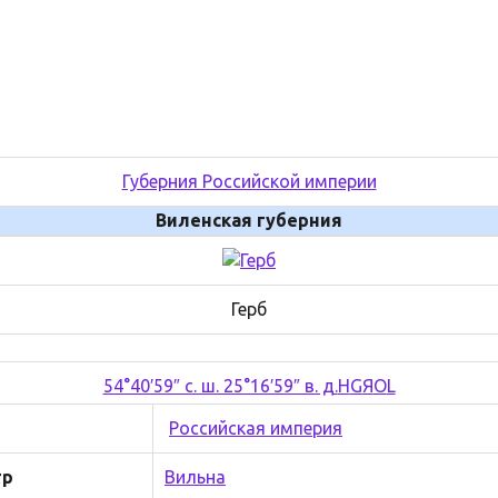
Губерния Российской империи
Виленская губерния
Герб
54°40′59″ с. ш. 25°16′59″ в. д.
H
G
Я
O
L
Российская империя
тр
Вильна