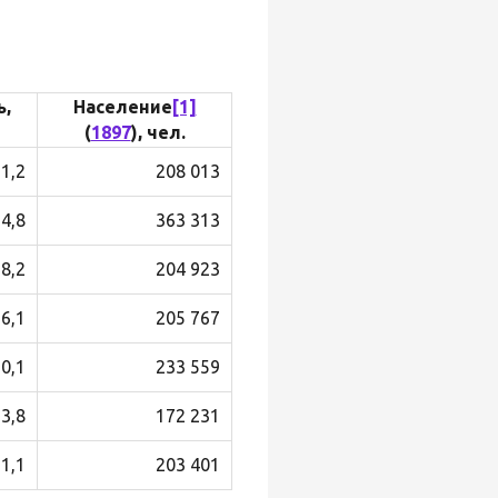
,
Население
[1]
(
1897
), чел.
91,2
208 013
34,8
363 313
78,2
204 923
26,1
205 767
50,1
233 559
93,8
172 231
51,1
203 401