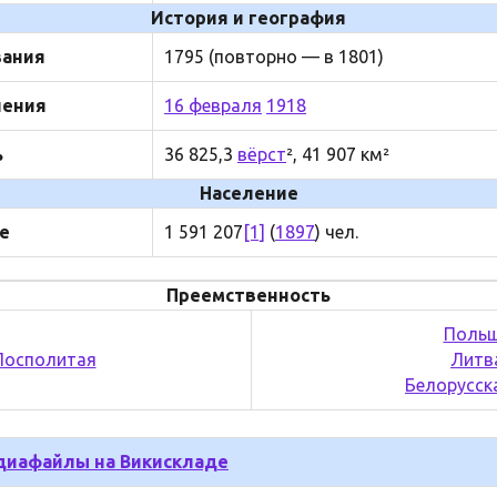
История и география
вания
1795 (повторно — в 1801)
нения
16 февраля
1918
ь
36 825,3
вёрст
², 41 907 км²
Население
е
1 591 207
[1]
(
1897
) чел.
Преемственность
Поль
Посполитая
Литв
Белорусск
иафайлы на Викискладе