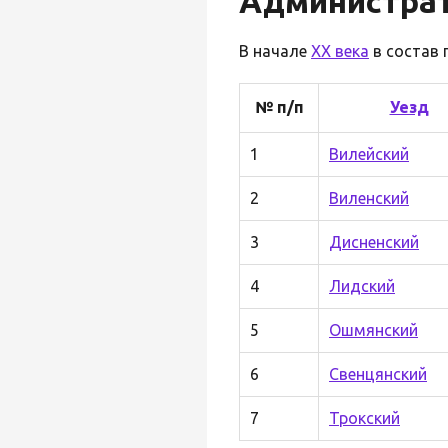
Администрат
В начале
XX века
в состав 
№ п/п
Уезд
1
Вилейский
2
Виленский
3
Дисненский
4
Лидский
5
Ошмянский
6
Свенцянский
7
Трокский