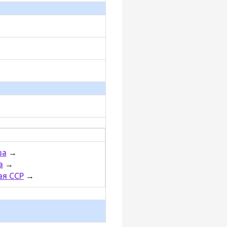
ша
→
а
→
ая ССР
→