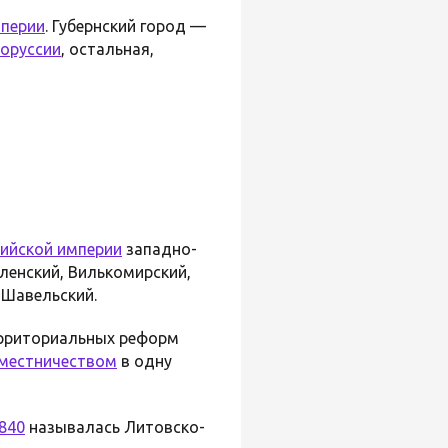
мперии
. Губернский город —
оруссии
, остальная,
ийской империи
западно-
ленский, Вилькомирский,
 Шавельский.
ерриториальных реформ
местничеством
в одну
840
называлась Литовско-