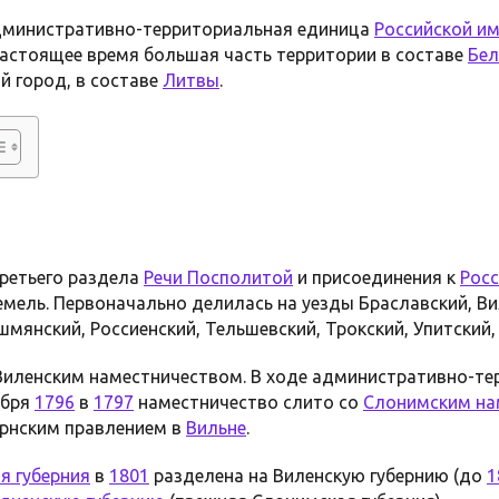
министративно-территориальная единица
Российской и
настоящее время большая часть территории в составе
Бел
й город, в составе
Литвы
.
ретьего раздела
Речи Посполитой
и присоединения к
Росс
емель. Первоначально делилась на уезды Браславский, Ви
шмянский, Россиенский, Тельшевский, Трокский, Упитский,
 Виленским наместничеством. В ходе административно-т
абря
1796
в
1797
наместничество слито со
Слонимским на
ернским правлением в
Вильне
.
я губерния
в
1801
разделена на Виленскую губернию (до
1