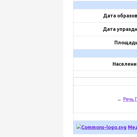
Дата образо
Дата упразд
Площад
Населени
←
Речь 
Мед