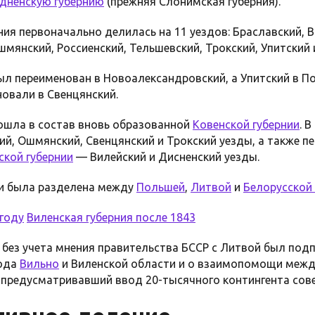
дненскую губернию
(прежняя Слонимская губерния).
ия первоначально делилась на 11 уездов: Браславский, 
шмянский, Россиенский, Тельшевский, Трокский, Упитский 
ыл переименован в Новоалександровский, а Упитский в П
новали в Свенцянский.
ошла в состав вновь образованной
Ковенской губернии
. 
ий, Ошмянский, Свенцянский и Трокский уезды, а также п
ской губернии
— Вилейский и Дисненский уезды.
и была разделена между
Польшей
,
Литвой
и
Белорусской
 году
Виленская губерния после 1843
без учета мнения правительства БССР с Литвой был под
рода
Вильно
и Виленской области и о взаимопомощи межд
, предусматривавший ввод 20-тысячного контингента сов