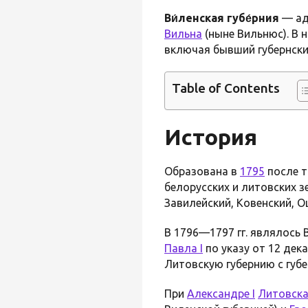
Ви́ленская губе́рния
— ад
Вильна
(ныне Вильнюс). В 
включая бывший губернски
Table of Contents
История
Образована в
1795
после т
белорусских и литовских з
Завилейский, Ковенский, О
В 1796—1797 гг. являлось
Павла I
по указу от 12 дек
Литовскую губернию с губ
При
Александре I
Литовска