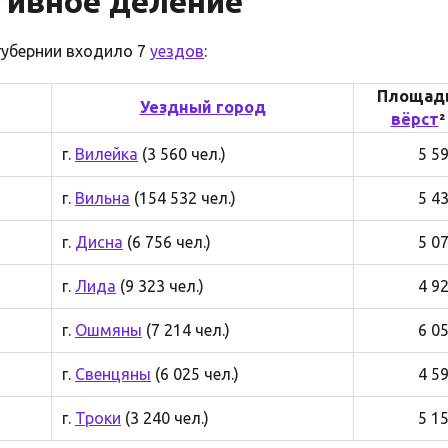
ивное деление
губернии входило 7
уездов
:
Площадь
Уездный город
вёрст
²
г.
Вилейка
(3 560 чел.)
5 5
г.
Вильна
(154 532 чел.)
5 4
г.
Дисна
(6 756 чел.)
5 0
г.
Лида
(9 323 чел.)
4 9
г.
Ошмяны
(7 214 чел.)
6 0
г.
Свенцяны
(6 025 чел.)
4 5
г.
Троки
(3 240 чел.)
5 1