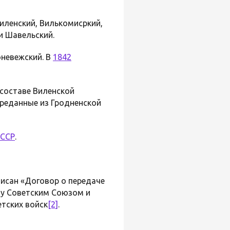
Виленский, Вилькомисркий,
и Шавельский.
оневежский. В
1842
В составе Виленской
ереданные из Гродненской
 ССР
.
писан «Договор о передаче
у Советским Союзом и
етских войск
[2]
.