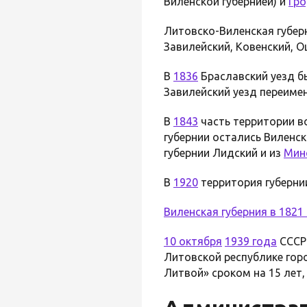
Виленской губернией) и
Гро
Литовско-Виленская губерн
Завилейский, Ковенский, О
В
1836
Браславский уезд б
Завилейский уезд переиме
В
1843
часть территории в
губернии остались Виленск
губернии Лидский и из
Мин
В
1920
территория губерни
Виленская губерния в
1821
10 октября
1939 года
СССР 
Литовской республике го
Литвой» сроком на 15 лет