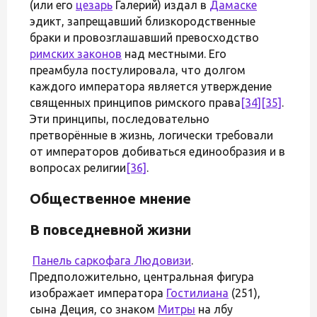
(или его
цезарь
Галерий) издал в
Дамаске
эдикт, запрещавший близкородственные
браки и провозглашавший превосходство
римских законов
над местными. Его
преамбула постулировала, что долгом
каждого императора является утверждение
священных принципов римского права
[34]
[35]
.
Эти принципы, последовательно
претворённые в жизнь, логически требовали
от императоров добиваться единообразия и в
вопросах религии
[36]
.
Общественное мнение
В повседневной жизни
Панель
саркофага Людовизи
.
Предположительно, центральная фигура
изображает императора
Гостилиана
(251),
сына Деция, со знаком
Митры
на лбу