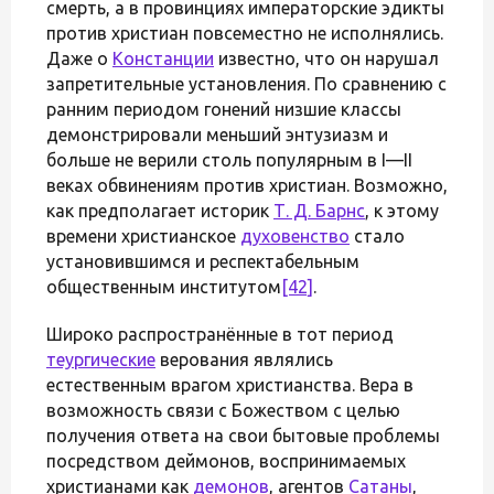
смерть, а в провинциях императорские эдикты
против христиан повсеместно не исполнялись.
Даже о
Констанции
известно, что он нарушал
запретительные установления. По сравнению с
ранним периодом гонений низшие классы
демонстрировали меньший энтузиазм и
больше не верили столь популярным в I—II
веках обвинениям против христиан. Возможно,
как предполагает историк
Т. Д. Барнс
, к этому
времени христианское
духовенство
стало
установившимся и респектабельным
общественным институтом
[42]
.
Широко распространённые в тот период
теургические
верования являлись
естественным врагом христианства. Вера в
возможность связи с Божеством с целью
получения ответа на свои бытовые проблемы
посредством деймонов, воспринимаемых
христианами как
демонов
, агентов
Сатаны
,