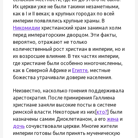
Их церкви уже не были такими незаметными,
как в I и II веках; в крупных городах по всей
империи появлялись крупные храмы. В
Никомидии
христианский храм занимал холм
перед императорским дворцом. Эти факты,
вероятно, отражают не только
количественный рост христиан в империи, но и
их возросшее влияние. В тех частях империи,
где христиане были особенно многочисленны,
как в Северной Африке и
Египте
, местные
божества утрачивали доверие населения.
Неизвестно, насколько гонения поддерживала
аристократия. После примирения Галлиена
христиане заняли высокие посты в системе
римской власти. Некоторые из них[
кто?
] были
назначены самим Диоклетианом, а его
жена
и
дочь
сочувствовали церкви. Многие жители
империи готовы были принять мученическую