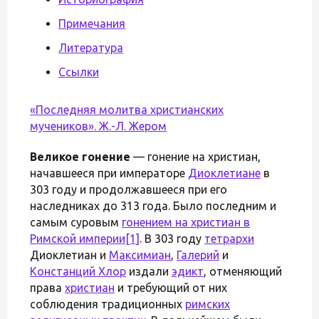
Примечания
Литература
Ссылки
«Последняя молитва христианских
мучеников».
Ж.-Л. Жером
Великое гонение
— гонение на христиан,
начавшееся при императоре
Диоклетиане
в
303 году и продолжавшееся при его
наследниках до 313 года. Было последним и
самым суровым
гонением на христиан в
Римской империи
[1]
. В 303 году
тетрархи
Диоклетиан и
Максимиан
,
Галерий
и
Констанций Хлор
издали
эдикт
, отменяющий
права
христиан
и требующий от них
соблюдения традиционных
римских