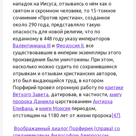
нападок на Иисуса, отзываясь о нём как о
святом и скромном человеке, то 15-томное
сочинение «Против христиан», созданное
около 290 года, представляло такую
опасность для новой религии, что по
изданному в 448 году указу императоров
Валентиниана III
и
Феодосия II
, все
существовавшие в империи экземпляры этого
произведения были уничтожены. При этом,
насколько можно судить по сохранившимся
отрывкам и отзывам христианских авторов,
это был выдающийся труд, в котором
Порфирий провёл огромную работу по
критике
Ветхого Завета
, датировав, в частности,
книгу
пророка Даниила
царствованием
Антиоха
Епифана
, а
книги Моисея
периодом,
отстоящим на 1180 лет от жизни пророка
[47]
.
Воображаемый диалог Порфирия (справа) со
средневековым философом
Аверроэсом
.