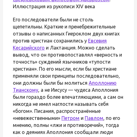
Иллюстрация из рукописи XIV века
Его последователи были не столь
щепетильны. Краткие и пренебрежительные
отзывы о написанных Гиероклом двух книгах
против христиан сохранились у
Евсевия
Кесарийского
и Лактанция. Можно сделать
вывод, что он противопоставлял «верность и
точность» суждений язычников «тупости
христиан». По его мысли, если бы христиане
применяли свои принципы последовательно,
они должны были бы молиться
Аполлонию
Тианскому
, а не Иисусу — чудеса Аполлония
были гораздо более впечатляющими, а сам он
никогда не имел наглости называть себя
«богом». Писания, распространённые
«невежественными»
Петром
и
Павлом
, по его
мнению, полны «лжи и противоречий», тогда
как о деяниях Аполлония сообщали люди