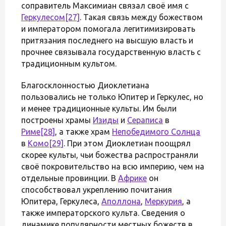
соправитель Максимиан связал своё имя с
Геркулесом
[27]
. Такая связь между божеством
и императором помогала легитимизировать
притязания последнего на высшую власть и
прочнее связывала государственную власть с
традиционным культом.
Благосклонностью Диоклетиана
пользовались не только Юпитер и Геркулес, но
и менее традиционные культы. Им были
построены храмы
Изиды
и
Сераписа
в
Риме
[28]
, а также храм
Непобедимого Солнца
в
Комо
[29]
. При этом Диоклетиан поощрял
скорее культы, чьи божества распространяли
своё покровительство на всю империю, чем на
отдельные провинции. В
Африке
он
способствовал укреплению почитания
Юпитера, Геркулеса,
Аполлона
,
Меркурия
, а
также императорского культа. Сведения о
динамике популярности местных божеств в