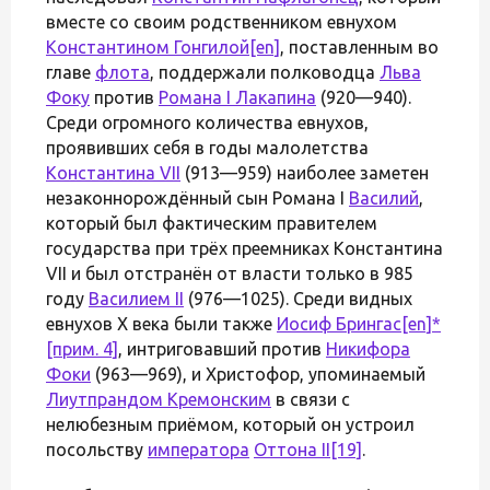
вместе со своим родственником евнухом
Константином Гонгилой
[en]
, поставленным во
главе
флота
, поддержали полководца
Льва
Фоку
против
Романа I Лакапина
(920—940).
Среди огромного количества евнухов,
проявивших себя в годы малолетства
Константина VII
(913—959) наиболее заметен
незаконнорождённый сын Романа I
Василий
,
который был фактическим правителем
государства при трёх преемниках Константина
VII и был отстранён от власти только в 985
году
Василием II
(976—1025). Среди видных
евнухов X века были также
Иосиф Брингас
[en]
*
[прим. 4]
, интриговавший против
Никифора
Фоки
(963—969), и Христофор, упоминаемый
Лиутпрандом Кремонским
в связи с
нелюбезным приёмом, который он устроил
посольству
императора
Оттона II
[19]
.