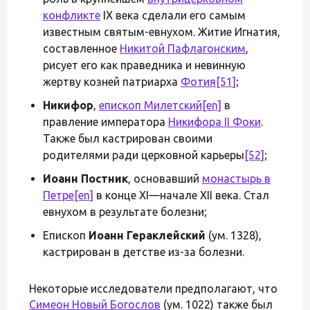
конфликте
IX века сделали его самым
известным святым-евнухом. Житие Игнатия,
составленное
Никитой Пафлагонским
,
рисует его как праведника и невинную
жертву козней патриарха
Фотия
[51]
;
Никифор
,
епископ Милетский
[en]
в
правление императора
Никифора II Фоки
.
Также был кастрирован своими
родителями ради церковной карьеры
[52]
;
Иоанн Постник
, основавший
монастырь в
Петре
[en]
в конце XI—начале XII века. Стал
евнухом в результате болезни;
Епископ
Иоанн Гераклейский
(ум. 1328),
кастрирован в детстве из-за болезни.
Некоторые исследователи предполагают, что
Симеон Новый Богослов
(ум. 1022) также был