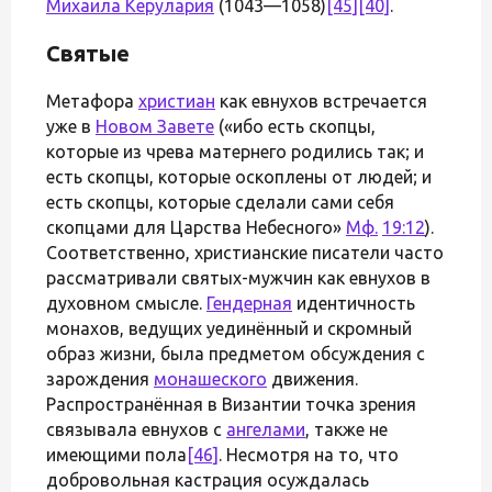
Михаила Керулария
(1043—1058)
[45]
[40]
.
Святые
Метафора
христиан
как евнухов встречается
уже в
Новом Завете
(«ибо есть скопцы,
которые из чрева матернего родились так; и
есть скопцы, которые оскоплены от людей; и
есть скопцы, которые сделали сами себя
скопцами для Царства Небесного»
Мф.
19:12
).
Соответственно, христианские писатели часто
рассматривали святых-мужчин как евнухов в
духовном смысле.
Гендерная
идентичность
монахов, ведущих уединённый и скромный
образ жизни, была предметом обсуждения с
зарождения
монашеского
движения.
Распространённая в Византии точка зрения
связывала евнухов с
ангелами
, также не
имеющими пола
[46]
. Несмотря на то, что
добровольная кастрация осуждалась