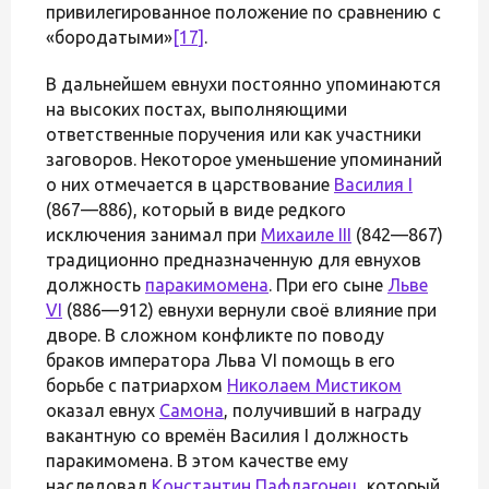
привилегированное положение по сравнению с
«бородатыми»
[17]
.
В дальнейшем евнухи постоянно упоминаются
на высоких постах, выполняющими
ответственные поручения или как участники
заговоров. Некоторое уменьшение упоминаний
о них отмечается в царствование
Василия I
(867—886), который в виде редкого
исключения занимал при
Михаиле III
(842—867)
традиционно предназначенную для евнухов
должность
паракимомена
. При его сыне
Льве
VI
(886—912) евнухи вернули своё влияние при
дворе. В сложном конфликте по поводу
браков императора Льва VI помощь в его
борьбе с патриархом
Николаем Мистиком
оказал евнух
Самона
, получивший в награду
вакантную со времён Василия I должность
паракимомена. В этом качестве ему
наследовал
Константин Пафлагонец
, который