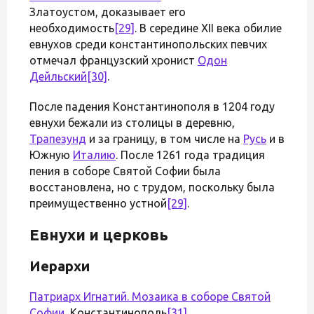
Златоустом, доказывает его
необходимость
[29]
. В середине XII века обилие
евнухов среди константинопольских певчих
отмечал французский хронист
Одон
Дейльский
[30]
.
После падения Константинополя в 1204 году
евнухи бежали из столицы в деревню,
Трапезунд
и за границу, в том числе на
Русь
и в
Южную
Италию
. После 1261 года традиция
пения в соборе Святой Софии была
восстановлена, но с трудом, поскольку была
преимущественно устной
[29]
.
Евнухи и церковь
Иерархи
Патриарх Игнатий. Мозаика в
соборе Святой
Софии
, Константинополь
[31]