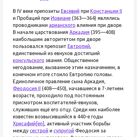
В IV веке препозиты
Евсевий
при
Констанции II
и Пробаций при
Иовиане
(363—364) являлись
проводниками
арианского
влияния при дворе.
В начале царствования
Аркадия
(395—408)
наибольшим авторитетом при дворе
пользовался препозит
Евтропий
,
единственный из евнухов достигший
консульского
звания. Общественное
негодование, вызванное этим назначением, в
конечном итоге стоило Евтропию головы.
Единоличное правление сына Аркадия,
Феодосия II
(408—450), начавшееся в 7-летнем
возрасте, проходило под постоянным
присмотром воспитателей-евнухов,
служивших ещё его отцу. Среди них наиболее
известен возвысившийся в 440-е годы
Хрисафий
[en]
, активный участник борьбы
между
сестрой
и
супругой
Феодосия за