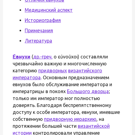
Медицинский аспект
Историография
Примечания
Литература
Е́внухи
(
др.-греч.
οἱ εὐνοῦχοι) составляли
чрезвычайно важную и многочисленную
категорию
придворных
византийского
императора
. Основным предназначением
евнухов было обслуживание императора и
императрицы в покоях
Большого дворца
;
только им император мог полностью
доверять. Благодаря беспрепятственному
доступу к особе императора, евнухи, имевшие
собственную
придворную иерархию
, на
протяжении большей части
византийской
истории
контролировали управление