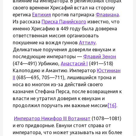
влияние на императора. В религиозных спорах
своего времени Хрисафий встал на сторону
еретика
Евтихия
против патриарха
Флавиана
.
Из рассказа
Приска Панийского
известно, что
именно Хрисафию в 449 году была доверена
ответственная миссия организовать
покушение на вождя гуннов
Аттилу
.
Деликатные поручения доверяли евнухам и
последующие императоры —
Флавий Зенон
(474—491) Урбикию,
Анастасий I
(491—518)
Калоподию и Амантию. Император
Юстиниан
II
(685—695, 705—711), лишившийся трона и
носа во многом из-за действий своего
казначея Стефана Перса, после возвращения к
власти не утратил доверия к евнухам и
продолжил поручать им важные миссии
[16]
.
Император
Никифор III Вотаниат
(1078—1081)
и его придворные. Евнухи стоят справа от
императора, что может указывать на их более