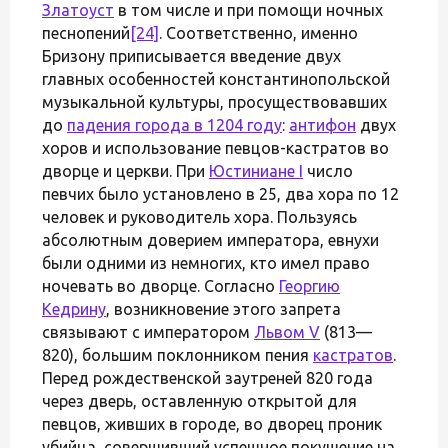
Златоуст
в том числе и при помощи ночных
песнопений
[24]
. Соответственно, именно
Бризону приписывается введение двух
главных особенностей константинопольской
музыкальной культуры, просуществовавших
до
падения города в 1204 году
:
антифон
двух
хоров и использование певцов-кастратов во
дворце и церкви. При
Юстиниане I
число
певчих было установлено в 25, два хора по 12
человек и руководитель хора. Пользуясь
абсолютным доверием императора, евнухи
были одними из немногих, кто имел право
ночевать во дворце. Согласно
Георгию
Кедрину
, возникновение этого запрета
связывают с императором
Львом V
(813—
820), большим поклонником пения
кастратов
.
Перед рождественской заутреней 820 года
через дверь, оставленную открытой для
певцов, живших в городе, во дворец проник
убийца, совершивший успешное покушение на