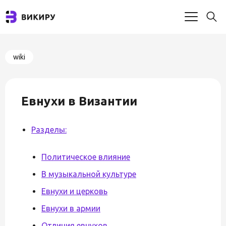
wiki
Евнухи в Византии
Разделы:
Политическое влияние
В музыкальной культуре
Евнухи и церковь
Евнухи в армии
Отличия евнухов