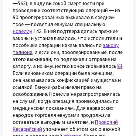
—565), в виду высокой смертности при
проведении соответствующих операций — из
90 прооперированных выживало в среднем
трое — посвятил евнухам специальную
новеллу
142. В ней подтверждались прежние
законы и устанавливалось, что исполнители и
пособники операции наказывались по
закону
талиона
, а если они, прооперированные, после
этого выживали, то подлежали отправке на
каторгу, а их имущество конфисковывалось
[6]
.
Если виновником операции была женщина,
она наказывалась конфискацией имущества и
ссылкой. Евнухи-рабы имели право на
освобождение. Новелла не распространялась
на случай, когда операция производилась по
медицинским показаниям. Для варварских
народов торговля евнухами продолжала
оставаться выгодным занятием, и
Прокопий
Кесарийский
упоминает об этом как о важной
статье дохода царей
абасгов
. Когда же