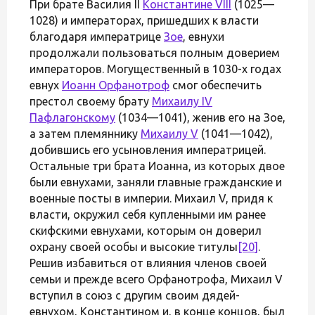
При брате Василия II
Константине VIII
(1025—
1028) и императорах, пришедших к власти
благодаря императрице
Зое
, евнухи
продолжали пользоваться полным доверием
императоров. Могущественный в 1030-х годах
евнух
Иоанн Орфанотроф
смог обеспечить
престол своему брату
Михаилу IV
Пафлагонскому
(1034—1041), женив его на Зое,
а затем племяннику
Михаилу V
(1041—1042),
добившись его усыновления императрицей.
Остальные три брата Иоанна, из которых двое
были евнухами, заняли главные гражданские и
военные посты в империи. Михаил V, придя к
власти, окружил себя купленными им ранее
скифскими евнухами, которым он доверил
охрану своей особы и высокие титулы
[20]
.
Решив избавиться от влияния членов своей
семьи и прежде всего Орфанотрофа, Михаил V
вступил в союз с другим своим дядей-
евнухом, Константином и, в конце концов, был