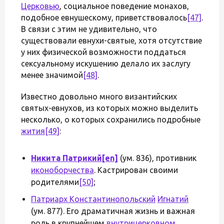
Церковью
, социальное поведение монахов,
подобное евнушескому, приветствовалось
[47]
.
В связи с этим не удивительно, что
существовали евнухи-святые, хотя отсутствие
у них физической возможности поддаться
сексуальному искушению делало их заслугу
менее значимой
[48]
.
Известно довольно много византийских
святых-евнухов, из которых можно выделить
несколько, о которых сохранились подробные
жития
[49]
:
Никита Патрикий
[en]
(ум. 836), противник
иконоборчества
. Кастрирован своими
родителями
[50]
;
Патриарх Константинопольский
Игнатий
(ум. 877). Его драматичная жизнь и важная
роль в крупнейшем
внутрицерковном