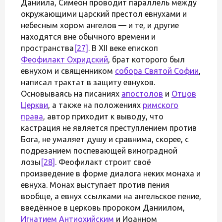
Даниила, Симеон проводит параллель между
окружающими царский престол евнухами и
небесным хором ангелов — и те, и другие
находятся вне обычного времени и
пространства
[27]
. В XII веке епископ
Феофилакт Охридский
, брат которого был
евнухом и священником
собора Святой Софии
,
написал трактат в защиту евнухов.
Основываясь на писаниях
апостолов
и
Отцов
Церкви
, а также на положениях
римского
права
, автор приходит к выводу, что
кастрация не является преступлением против
Бога, не умаляет душу и сравнима, скорее, с
подрезанием поспевающей виноградной
лозы
[28]
. Феофилакт строит своё
произведение в форме диалога неких монаха и
евнуха. Монах выступает против пения
вообще, а евнух ссылками на ангельское пение,
введённое в церковь пророком Даниилом,
Игнатием Антиохийским
и Иоанном