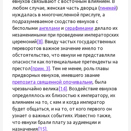
евнухов связывают с восточным влиянием. В
любом случае, женская часть дворца (
гинекей
)
нуждалась в многочисленной прислуге, а
подразумеваемое сходство евнухов с
бесполыми
ангелами
и
серафимами
делало их
незаменимыми при проведении императорских
церемоний
[8]
. Ввиду частых государственных
переворотов важное значение имело то
обстоятельство, что евнухи не представляли
опасности как потенциальные претенденты на
престол
[прим. 3]
. Тем не менее, роль главы
придворных евнухов, имевшего звание
препозита священной опочивальни
, была
чрезвычайно велика
[14]
. Воздействие евнухов
определялось их близостью к императору, их
влиянием на то, с кем и когда император
будет общаться, и на то, от кого первого он
узнает о важных событиях. Известно также,
что евнухи брали плату за аудиенции и
назначения
[15]
.