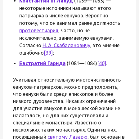
Константин III Лихуд
(1059—1063) —
некоторые источники называют этого
патриарха в числе евнухов. Вероятно
потому, что он занимал ранее должность
протовестиария
, часто, но не
исключительно, занимаемую евнухами.
Согласно
Н. А. Скабалановичу
, это мнение
ошибочно
[39]
;
Евстратий Гарида
(1081—1084)
[40]
.
Учитывая относительную многочисленность
евнухов-патриархов, можно предположить,
что евнухи были среди епископов и более
низкого духовенства. Никаких ограничений
для участия евнухов в монашеской жизни не
налагалось, но для них существовали и
специальные монастыри. Известно о
нескольких таких монастырях. Один из них,
посвящённый
святому Лазарю
, был основан в