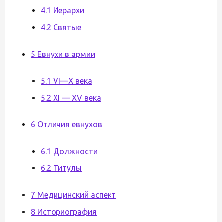
4.1 Иерархи
4.2 Святые
5 Евнухи в армии
5.1 VI—X века
5.2 XI — XV века
6 Отличия евнухов
6.1 Должности
6.2 Титулы
7 Медицинский аспект
8 Историография