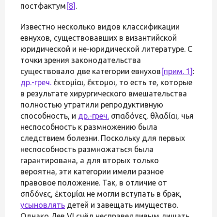
постфактум
[8]
.
Известно несколько видов классификации
евнухов, существовавших в византийской
юридической и не-юридической литературе. С
точки зрения законодательства
существовало две категории евнухов
[прим. 1]
:
др.-греч.
ἐκτομίαι, ἔκτομοι, то есть те, которые
в результате хирургического вмешательства
полностью утратили репродуктивную
способность, и
др.-греч.
σπαδόνες, θλαδίαι, чья
неспособность к размножению была
следствием болезни. Поскольку для первых
неспособность размножаться была
гарантирована, а для вторых только
вероятна, эти категории имели разное
правовое положение. Так, в отличие от
σπδόνες, ἐκτομίαι не могли вступать в брак,
усыновлять
детей и завещать имущество.
Однако Лев VI счёл несправедливым лишать