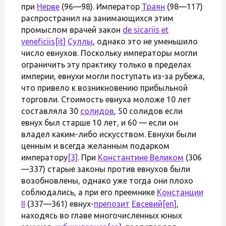
при
Нерве
(96—98). Император
Траян
(98—117)
распространил на занимающихся этим
промыслом врачей закон
de sicariis et
veneficiis
[it]
Суллы
, однако это не уменьшило
число евнухов. Поскольку императоры могли
ограничить эту практику только в пределах
империи, евнухи могли поступать из-за рубежа,
что привело к возникновению прибыльной
торговли. Стоимость евнуха моложе 10 лет
составляла 30
солидов
, 50 солидов если
евнух был старше 10 лет, и 60 — если он
владел каким-либо искусством. Евнухи были
ценным и всегда желанным подарком
императору
[3]
. При
Константине Великом
(306
—337) старые законы против евнухов были
возобновлены, однако уже тогда они плохо
соблюдались, а при его преемнике
Констанции
II
(337—361) евнух-
препозит
Евсевий
[en]
,
находясь во главе многочисленных юных