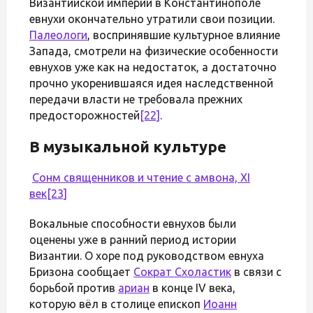
Византийской империи в Константинополе
евнухи окончательно утратили свои позиции.
Палеологи
, воспринявшие культурное влияние
Запада, смотрели на физические особенности
евнухов уже как на недостаток, а достаточно
прочно укоренившаяся идея наследственной
передачи власти не требовала прежних
предосторожностей
[22]
.
В музыкальной культуре
Сонм священников и чтение с амвона, XI
век
[23]
Вокальные способности евнухов были
оценены уже в ранний период истории
Византии. О хоре под руководством евнуха
Бризона сообщает
Сократ Схоластик
в связи с
борьбой против
ариан
в конце IV века,
которую вёл в столице епископ
Иоанн