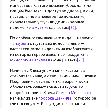
императора. С этого времени «бородатым»
певцам был закрыт доступ во дворец, и они,
поставленные в невыгодное положение,
окончательно уступили доминирующее
положение в
музыке
кастратам
[25]
.
По особенностям внешнего вида — наличию
тонзуры
и отсутствию волос на лице —
кастратов легко выделить на изображениях,
из которых первое известное находится в
Минологии Василия II
(конец X века)
[26]
.
Начиная с X века упоминания кастратов
становятся чаще, а отношение к ним — лучше.
Предпринимаются попытки теоретически
обосновать существование евнухов. Во
второй половине X века
Симеон Метафраст
написал житие
пророка Даниила
, которого он
считал евнухом. Рассуждая о кастрации