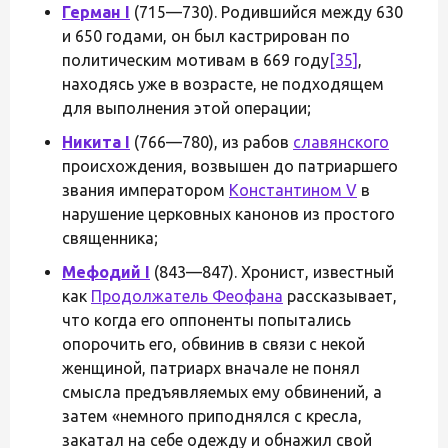
Герман I
(715—730). Родившийся между 630
и 650 годами, он был кастрирован по
политическим мотивам в 669 году
[35]
,
находясь уже в возрасте, не подходящем
для выполнения этой операции;
Никита I
(766—780), из рабов
славянского
происхождения, возвышен до патриаршего
звания императором
Константином V
в
нарушение церковных канонов из простого
священника;
Мефодий I
(843—847). Хронист, известный
как
Продолжатель Феофана
рассказывает,
что когда его оппоненты попытались
опорочить его, обвинив в связи с некой
женщиной, патриарх вначале не понял
смысла предъявляемых ему обвинений, а
затем «немного приподнялся с кресла,
закатал на себе одежду и обнажил свой