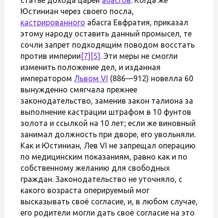
Юстиниан через своего посла,
кастрированного
абасга Евфратия, приказал
этому народу оставить данный промысел, те
сочли запрет подходящим поводом восстать
против империи
[7]
[5]
. Эти меры не смогли
изменить положение дел, и изданная
императором
Львом VI
(886—912) новелла 60
вынужденно смягчала прежнее
законодательство, заменив закон талиона за
выполнение кастрации штрафом в 10 фунтов
золота и ссылкой на 10 лет; если же виновный
занимал должность при дворе, его увольняли.
Как и Юстиниан, Лев VI не запрещал операцию
по медицинским показаниям, равно как и по
собственному желанию для свободных
граждан. Законодательство не уточняло, с
какого возраста оперируемый мог
высказывать своё согласие, и, в любом случае,
его родители могли дать своё согласие на это