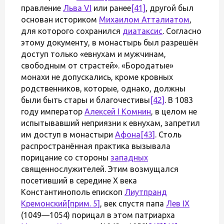
правление
Льва VI
или ранее
[41]
, другой был
основан историком
Михаилом Атталиатом
,
для которого сохранился
диатаксис
. Согласно
этому документу, в монастырь был разрешён
доступ только «евнухам и мужчинам,
свободным от страстей». «Бородатые»
монахи не допускались, кроме кровных
родственников, которые, однако, должны
были быть стары и благочестивы
[42]
. В 1083
году император
Алексей I Комнин
, в целом не
испытывавший неприязни к евнухам, запретил
им доступ в монастыри
Афона
[43]
. Столь
распространённая практика вызывала
порицание со стороны
западных
священнослужителей. Этим возмущался
посетивший в середине X века
Константинополь епископ
Лиутпранд
Кремонский
[прим. 5]
, век спустя папа
Лев IX
(1049—1054) порицал в этом патриарха