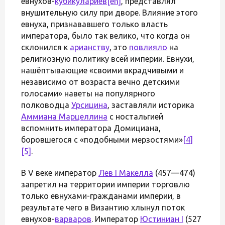
евнухов-
кубикулариев
[en]
, представлял
внушительную силу при дворе. Влияние этого
евнуха, признававшего только власть
императора, было так велико, что когда он
склонился к
арианству
, это
повлияло
на
религиозную политику всей империи. Евнухи,
нашёптывающие «своими вкрадчивыми и
независимо от возраста вечно детскими
голосами» наветы на популярного
полководца
Урсицина
, заставляли историка
Аммиана Марцеллина
с ностальгией
вспомнить императора Домициана,
боровшегося с «подобными мерзостями»
[4]
[5]
.
В V веке император
Лев I Макелла
(457—474)
запретил на территории империи торговлю
только евнухами-гражданами империи, в
результате чего в Византию хлынул поток
евнухов-
варваров
. Император
Юстиниан I
(527