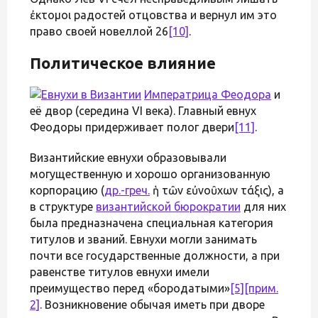
ἐκτομοι радостей отцовства и вернул им это
право своей новеллой 26
[10]
.
Политическое влияние
Императрица
Феодора
и
её двор (середина VI века). Главный евнух
Феодоры придерживает полог двери
[11]
.
Византийские евнухи образовывали
могущественную и хорошо организованную
корпорацию (
др.-греч.
ἡ τῶν εὐνοῦχων τάξις), а
в структуре
византийской бюрократии
для них
была предназначена специальная категория
титулов и званий. Евнухи могли занимать
почти все государственные должности, а при
равенстве титулов евнухи имели
преимущество перед «бородатыми»
[5]
[прим.
2]
. Возникновение обычая иметь при дворе