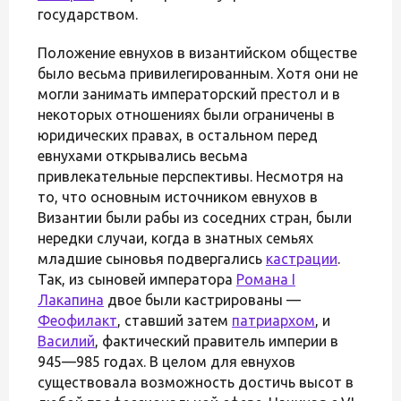
государством.
Положение евнухов в византийском обществе
было весьма привилегированным. Хотя они не
могли занимать императорский престол и в
некоторых отношениях были ограничены в
юридических правах, в остальном перед
евнухами открывались весьма
привлекательные перспективы. Несмотря на
то, что основным источником евнухов в
Византии были рабы из соседних стран, были
нередки случаи, когда в знатных семьях
младшие сыновья подвергались
кастрации
.
Так, из сыновей императора
Романа I
Лакапина
двое были кастрированы —
Феофилакт
, ставший затем
патриархом
, и
Василий
, фактический правитель империи в
945—985 годах. В целом для евнухов
существовала возможность достичь высот в