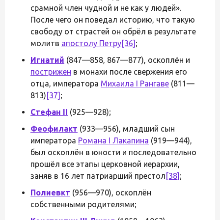
срамной член чудной и не как у людей».
После чего он поведал историю, что такую
свободу от страстей он обрёл в результате
молитв
апостолу Петру
[36]
;
Игнатий
(847—858, 867—877), оскоплён и
пострижен
в монахи после свержения его
отца, императора
Михаила I Рангаве
(811—
813)
[37]
;
Стефан II
(925—928);
Феофилакт
(933—956), младший сын
императора
Романа I Лакапина
(919—944),
был оскоплён в юности и последовательно
прошёл все этапы церковной иерархии,
заняв в 16 лет патриарший престол
[38]
;
Полиевкт
(956—970), оскоплён
собственными родителями;