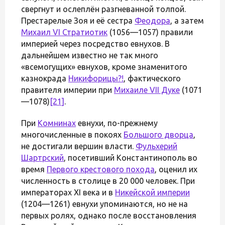
свергнут и ослеплён разгневанной толпой.
Престарелые Зоя и её сестра
Феодора
, а затем
Михаил VI Стратиотик
(1056—1057) правили
империей через посредство евнухов. В
дальнейшем известно не так много
«всемогущих» евнухов, кроме знаменитого
казнокрада
Никифорицы
?!
, фактического
правителя империи при
Михаиле VII Дуке
(1071
—1078)
[21]
.
При
Комнинах
евнухи, по-прежнему
многочисленные в покоях
Большого дворца
,
не достигали вершин власти.
Фульхерий
Шартрский
, посетивший Константинополь во
время
Первого крестового похода
, оценил их
численность в столице в 20 000 человек. При
императорах XI века и в
Никейской империи
(1204—1261) евнухи упоминаются, но не на
первых ролях, однако после восстановления