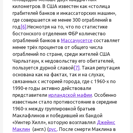
километров. В США известен как «столица
грабителей банков и инкассаторских машин»,
где совершается не менее 300 ограблений в
год
[6]
.Несмотря на то, что по статистике
бостонского отделения ФБР количество
ограблений банков в
Массачусетсе
составляет
менее трёх процентов от общего числа
ограблений по стране, среди жителей США
Чарльзтаун, к недовольству его обитателей,
пользуется дурной славой
[7]
. Такая репутация
основана как на фактах, так и на слухах,
связанных с историей города, где с 1960-х по
1990-е годы активно действовали
представители
ирландской мафии
. Особенно
известным стало противостояние в середине
1960-х между группировкой братьев
Маклафлинов и победившей их бандой
«Уинтер Хилл», которую возглавлял
Джеймс
Маклин
(англ.) (
рус.
. После смерти Маклина в