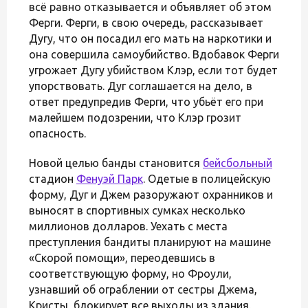
всё равно отказывается и объявляет об этом
Ферги. Ферги, в свою очередь, рассказывает
Дугу, что он посадил его мать на наркотики и
она совершила самоубийство. Вдобавок Ферги
угрожает Дугу убийством Клэр, если тот будет
упорствовать. Дуг соглашается на дело, в
ответ предупредив Ферги, что убьёт его при
малейшем подозрении, что Клэр грозит
опасность.
Новой целью банды становится
бейсбольный
стадион
Фенуэй Парк
. Одетые в полицейскую
форму, Дуг и Джем разоружают охранников и
выносят в спортивных сумках несколько
миллионов долларов. Уехать с места
преступления бандиты планируют на машине
«Скорой помощи», переодевшись в
соответствующую форму, но Фроули,
узнавший об ограблении от сестры Джема,
Кристы, блокирует все выходы из здания.