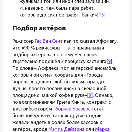
жуликами той или иной специализации.
И, наверно, там была пара ребят,
которые до сих пор грабят банки»
[15]
.
Подбор актёров
Режиссёр
Гас Ван Сент
как-то сказал Аффлеку,
что «90 % режиссуры — это правильный
подбор актёров», поэтому Бен очень
тщательно подошёл к процессу кастинга
[9]
.
По словам Аффлека, тот актёрский ансамбль,
который он сумел собрать для «Города
воров», «сделает любой фильм гораздо
лучше, просто появившись на съёмочной
площадке с чашкой кофе в руке»
[9]
. Однако,
по воспоминаниям Грэма Кинга, контракт с
дистрибьютором «
Уорнер Бразерс
» стал
большой удачей, так как другие студии
желали видеть в ролях более кассовых
актёров, вроде
Мэтта Деймона
или
Марка