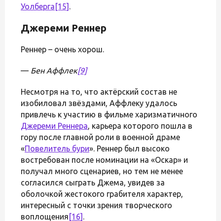
Уолберга
[15]
.
Джереми Реннер
Реннер – очень хорош.
—
Бен Аффлек
[9]
Несмотря на то, что актёрский состав не
изобиловал звёздами, Аффлеку удалось
привлечь к участию в фильме харизматичного
Джереми Реннера
, карьера которого пошла в
гору после главной роли в военной драме
«
Повелитель бури
». Реннер был высоко
востребован после номинации на «Оскар» и
получал много сценариев, но тем не менее
согласился сыграть Джема, увидев за
оболочкой жестокого грабителя характер,
интересный с точки зрения творческого
воплощения
[16]
.