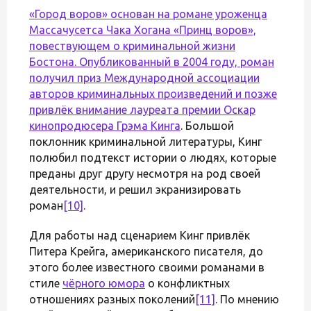
«Город воров» основан на романе уроженца
Массачусетса Чака Хогана «Принц воров»,
повествующем о криминальной жизни
Бостона. Опубликованный в 2004 году, роман
получил приз Международной ассоциации
авторов криминальных произведений и позже
привлёк внимание лауреата премии Оскар
кинопродюсера
Грэма Кинга
. Большой
поклонник криминальной литературы, Кинг
полюбил подтекст истории о людях, которые
преданы друг другу несмотря на род своей
деятельности, и решил экранизировать
роман
[10]
.
Для работы над сценарием Кинг привлёк
Питера Крейга, американского писателя, до
этого более известного своими романами в
стиле
чёрного юмора
о конфликтных
отношениях разных поколений
[11]
. По мнению