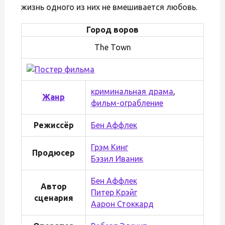
жизнь одного из них не вмешивается любовь.
Город воров
The Town
криминальная драма
,
Жанр
фильм-ограбление
Режиссёр
Бен Аффлек
Грэм Кинг
Продюсер
Бэзил Иваник
Бен Аффлек
Автор
Питер Крэйг
сценария
Аарон Стоккард