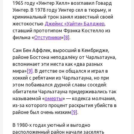
1965 году «Уинтер Хилл» возглавил Говард
Уинтер. В 1978 году Уинтер сел в тюрьму, и
криминальный трон занял известный своей
жестокостью
Джеймс «Уайти» Балджер
,
ставший прототипом Фрэнка Костелло из
фильма «
Отступники
»
[8]
.
Сам Бен Аффлек, выросший в Кембридже,
районе Бостона неподалёку от Чарльзтауна,
вспоминает эти места как «два разных
мира»
[9]
. В детстве он общался и играл в
хоккей с ребятами из Чарльзтауна, но при
этом побаивался дурной славы соседей:
обитатели Чарльзтауна придерживались так
называемой «
омерты
» — кодекса молчания,
из-за которого процент раскрытия убийств в
районе был очень низким
[9]
.
В 1980-х годах уютный и выгодно
расположенный район начали заселять