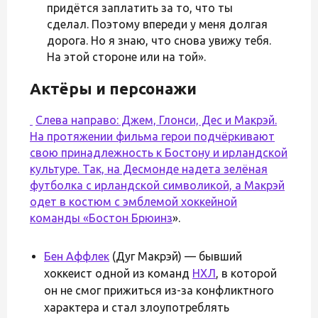
придётся заплатить за то, что ты
сделал. Поэтому впереди у меня долгая
дорога. Но я знаю, что снова увижу тебя.
На этой стороне или на той».
Актёры и персонажи
Слева направо: Джем, Глонси, Дес и Макрэй.
На протяжении фильма герои подчёркивают
свою принадлежность к Бостону и ирландской
культуре. Так, на Десмонде надета зелёная
футболка с ирландской символикой, а Макрэй
одет в костюм с эмблемой хоккейной
команды «
Бостон Брюинз
».
Бен Аффлек
(Дуг Макрэй) — бывший
хоккеист одной из команд
НХЛ
, в которой
он не смог прижиться из-за конфликтного
характера и стал злоупотреблять