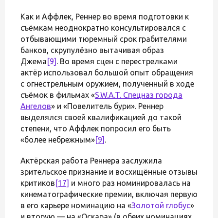
Как и Аффлек, Реннер во время подготовки к
съёмкам неоднократно консультировался с
отбывающими тюремный срок грабителями
банков, скрупулёзно вытачивая образ
Джема
[9]
. Во время сцен с перестрелками
актёр использовал большой опыт обращения
с огнестрельным оружием, полученный в ходе
съёмок в фильмах «
S.W.A.T. Спецназ города
Ангелов
» и «Повелитель бури». Реннер
выделялся своей квалификацией до такой
степени, что Аффлек попросил его быть
«более небрежным»
[9]
.
Актёрская работа Реннера заслужила
зрительское признание и восхищённые отзывы
критиков
[17]
и много раз номинировалась на
кинематографические премии, включая первую
в его карьере номинацию на «
Золотой глобус
»
и вторую — на «Оскара» (в обеих номинациях