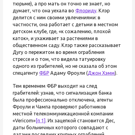
тюрьме), а про мать он точно не знает, но
думает, что она уехала во
Флориду
. Клэр
делится с ним своими увлечениями: в
частности, она работает с детьми в местном
детском клубе, где, «к сожалению, плохой
каток», и ухаживает за растениями в
общественном саду. Клэр также рассказывает
Дугу о пережитом во время ограбления
стрессе и о том, что видела татуировку
одного из грабителей, но не сказала об этом
спецагенту
ФБР
Адаму Фроули (
Джон Хэмм
).
Тем временем ФБР выходит на след
грабителей: узнав, что сигнализация банка
была профессионально отключена, агенты
Фроули и Чампа проверяют работников
местной телекоммуникационной компании
«Vericom»
[п 1]
. Их зацепкой становится Дес,
даты больничных которого совпадают с
датами последних крупных ограблений.