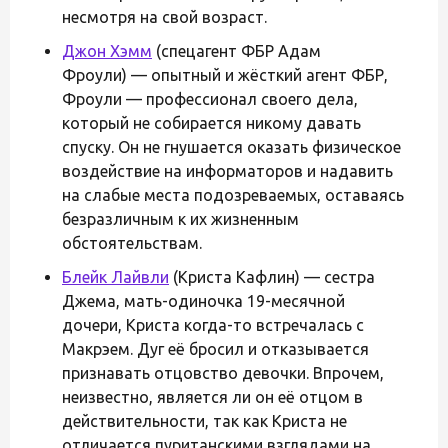
несмотря на свой возраст.
Джон Хэмм
(спецагент ФБР Адам
Фроули) — опытный и жёсткий агент ФБР,
Фроули — профессионал своего дела,
который не собирается никому давать
спуску. Он не гнушается оказать физическое
воздействие на информаторов и надавить
на слабые места подозреваемых, оставаясь
безразличным к их жизненным
обстоятельствам.
Блейк Лайвли
(Криста Кафлин) — сестра
Джема, мать-одиночка 19-месячной
дочери, Криста когда-то встречалась с
Макрэем. Дуг её бросил и отказывается
признавать отцовство девочки. Впрочем,
неизвестно, является ли он её отцом в
действительности, так как Криста не
отличается пуританскими взглядами на