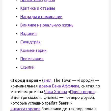
Критика и отзывы
Награды и номинации
Влияние на реальную жизнь
Издания
Саундтрек
Комментарии
Примечания
Ссылки
«Город воров»
(
англ.
The Town — «Город») —
криминальная
драма
Бена Аффлека
, снятая по
мотивам романа
Чака Хогана
«
Принц воров
».
В центре сюжета фильма — четверо друзей,
которые успешно грабят банки и
инкассаторские
броневики до тех пор, пока в