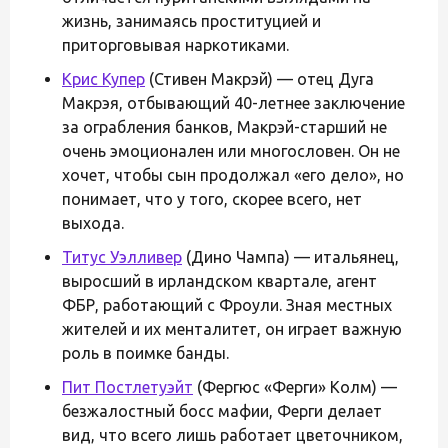
жизнь, занимаясь проституцией и
приторговывая наркотиками.
Крис Купер
(Стивен Макрэй) — отец Дуга
Макрэя, отбывающий 40-летнее заключение
за ограбления банков, Макрэй-старший не
очень эмоционален или многословен. Он не
хочет, чтобы сын продолжал «его дело», но
понимает, что у того, скорее всего, нет
выхода.
Титус Уэлливер
(Дино Чампа) — итальянец,
выросший в ирландском квартале, агент
ФБР, работающий с Фроули. Зная местных
жителей и их менталитет, он играет важную
роль в поимке банды.
Пит Постлетуэйт
(Фергюс «Ферги» Колм) —
безжалостный босс мафии, Ферги делает
вид, что всего лишь работает цветочником,