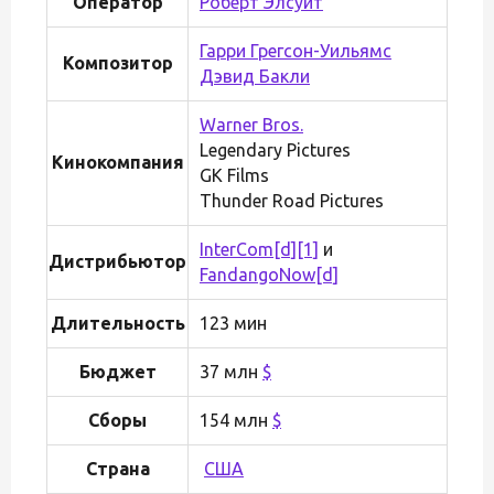
Оператор
Роберт Элсуит
Гарри Грегсон-Уильямс
Композитор
Дэвид Бакли
Warner Bros.
Legendary Pictures
Кинокомпания
GK Films
Thunder Road Pictures
InterCom
[d]
[1]
и
Дистрибьютор
FandangoNow
[d]
Длительность
123 мин
Бюджет
37 млн
$
Сборы
154 млн
$
Страна
США