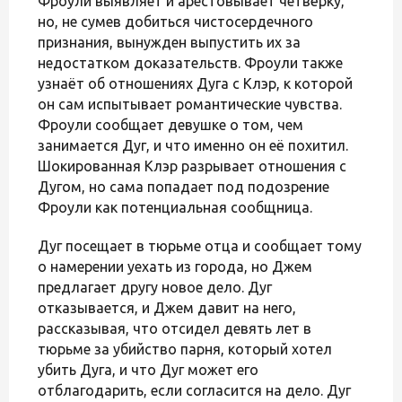
Фроули выявляет и арестовывает четвёрку,
но, не сумев добиться чистосердечного
признания, вынужден выпустить их за
недостатком доказательств. Фроули также
узнаёт об отношениях Дуга с Клэр, к которой
он сам испытывает романтические чувства.
Фроули сообщает девушке о том, чем
занимается Дуг, и что именно он её похитил.
Шокированная Клэр разрывает отношения с
Дугом, но сама попадает под подозрение
Фроули как потенциальная сообщница.
Дуг посещает в тюрьме отца и сообщает тому
о намерении уехать из города, но Джем
предлагает другу новое дело. Дуг
отказывается, и Джем давит на него,
рассказывая, что отсидел девять лет в
тюрьме за убийство парня, который хотел
убить Дуга, и что Дуг может его
отблагодарить, если согласится на дело. Дуг