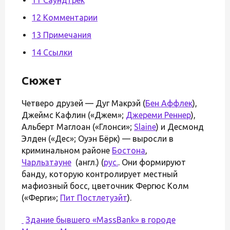
12 Комментарии
13 Примечания
14 Ссылки
Сюжет
Четверо друзей — Дуг Макрэй (
Бен Аффлек
),
Джеймс Кафлин («Джем»;
Джереми Реннер
),
Альберт Маглоан («Глонси»;
Slaine
) и Десмонд
Элден («Дес»; Оуэн Бёрк) — выросли в
криминальном районе
Бостона
,
Чарльзтауне
(англ.) (
рус.
. Они формируют
банду, которую контролирует местный
мафиозный босс, цветочник Фергюс Колм
(«Ферги»;
Пит Постлетуэйт
).
Здание бывшего «MassBank» в городе