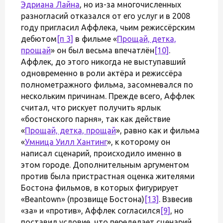
Эдриана Лайна
, но из-за многочисленных
разногласий отказался от его услуг и в 2008
году пригласил Аффлека, чьим режиссёрским
дебютом
[п 3]
в фильме «
Прощай, детка,
прощай
» он был весьма впечатлён
[10]
.
Аффлек, до этого никогда не выступавший
одновременно в роли актёра и режиссёра
полнометражного фильма, засомневался по
нескольким причинам. Прежде всего, Аффлек
считал, что рискует получить ярлык
«бостонского парня», так как действие
«
Прощай, детка, прощай
», равно как и фильма
«
Умница Уилл Хантинг
», к которому он
написал сценарий, происходило именно в
этом городе. Дополнительным аргументом
против была пристрастная оценка жителями
Бостона фильмов, в которых фигурирует
«Beantown» (прозвище Бостона)
[13]
. Взвесив
«за» и «против», Аффлек согласился
[9]
, но
поставил условие, что переделает сценарий