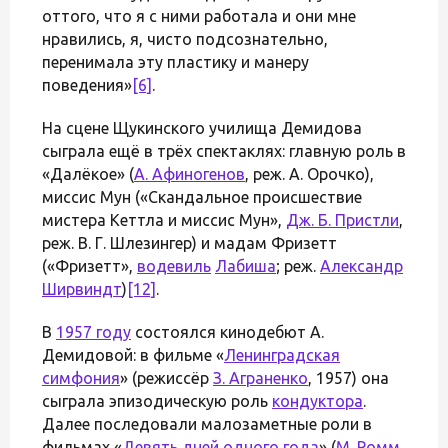
оттого, что я с ними работала и они мне
нравились, я, чисто подсознательно,
перенимала эту пластику и манеру
поведения»
[6]
.
На сцене Щукинского училища Демидова
сыграла ещё в трёх спектаклях: главную роль в
«Далёкое» (
А. Афиногенов
, реж. А. Орочко),
миссис Мун («Скандальное происшествие
мистера Кеттла и миссис Мун»,
Дж. Б. Пристли
,
реж. В. Г. Шлезингер) и мадам Фризетт
(«Фризетт»,
водевиль
Лабиша
; реж.
Александр
Ширвиндт
)
[12]
.
В
1957 году
состоялся кинодебют А.
Демидовой: в фильме «
Ленинградская
симфония
» (режиссёр
З. Аграненко
, 1957) она
сыграла эпизодическую роль
кондуктора
.
Далее последовали малозаметные роли в
фильмах «
Девять дней одного года
» (
М. Ромм
,