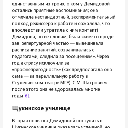
единственным из троих, о ком у Демидовой
остались приятные воспоминания; она
отмечала нестандартный, экспериментальный
подход режиссёра к работе и сожалела, что
впоследствии утратила с ним контакт)
Демидова, по её словам, была «кем-то вроде
зав. репертуарной частью — вывешивала
расписание занятий, созванивалась с
педагогами, следила за посещением». Через
год актрису исключили за
«профнепригодность» (как предполагала она
сама — за параллельную работу в
Студенческом театре МГУ). С М. Шатровым
после этого она не здоровалась многие
годы
[6]
.
Щукинское училище
Вторая попытка Демидовой поступить в
Щукинское училище оказалась успешной, но