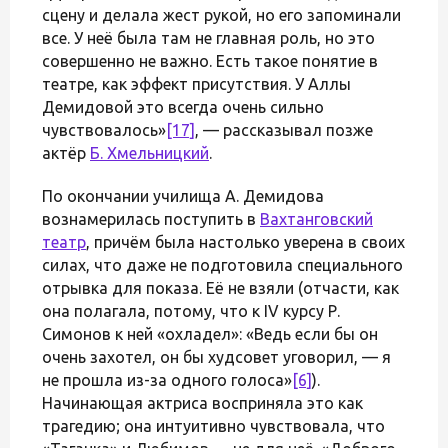
сцену и делала жест рукой, но его запоминали
все. У неё была там не главная роль, но это
совершенно не важно. Есть такое понятие в
театре, как эффект присутствия. У Аллы
Демидовой это всегда очень сильно
чувствовалось»
[17]
, — рассказывал позже
актёр
Б. Хмельницкий
.
По окончании училища А. Демидова
вознамерилась поступить в
Вахтанговский
театр
, причём была настолько уверена в своих
силах, что даже не подготовила специального
отрывка для показа. Её не взяли (отчасти, как
она полагала, потому, что к IV курсу Р.
Симонов к ней «охладел»: «Ведь если бы он
очень захотел, он бы худсовет уговорил, — я
не прошла из-за одного голоса»
[6]
).
Начинающая актриса восприняла это как
трагедию; она интуитивно чувствовала, что