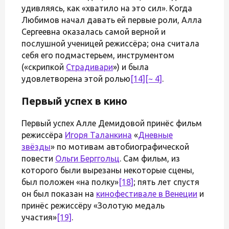
удивляясь, как «хватило на это сил». Когда
Любимов начал давать ей первые роли, Алла
Сергеевна оказалась самой верной и
послушной ученицей режиссёра; она считала
себя его подмастерьем, инструментом
(«скрипкой
Страдивари
») и была
удовлетворена этой ролью
[14]
[~ 4]
.
Первый успех в кино
Первый успех Алле Демидовой принёс фильм
режиссёра
Игоря Таланкина
«
Дневные
звёзды
» по мотивам автобиографической
повести
Ольги Берггольц
. Сам фильм, из
которого были вырезаны некоторые сцены,
был положен «на полку»
[18]
; пять лет спустя
он был показан на
кинофестивале в Венеции
и
принёс режиссёру «Золотую медаль
участия»
[19]
.