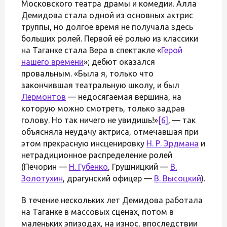
Московского театра драмы и комедии. Алла
Демидова стала одной из основных актрис
труппы, но долгое время не получала здесь
больших ролей. Первой её ролью из классики
на Таганке стала Вера в спектакле «
Герой
нашего времени
»; дебют оказался
провальным. «Была я, только что
закончившая театральную школу, и был
Лермонтов
— недосягаемая вершина, на
которую можно смотреть, только задрав
голову. Но так ничего не увидишь!»
[6]
, — так
объясняла неудачу актриса, отмечавшая при
этом прекрасную инсценировку
Н. Р. Эрдмана
и
нетрадиционное распределение ролей
(Печорин —
Н. Губенко
, Грушницкий —
В.
Золотухин
, драгунский офицер —
В. Высоцкий
).
В течение нескольких лет Демидова работала
на Таганке в массовых сценах, потом в
маленьких эпизодах, на износ, впоследствии