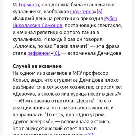
М. Горького
, она должна была «танцевать в
купальничке, изображая
шоу-гёрлз
»
[6]
.
«Каждый день на репетицию приходил
Рубен
Николаевич Симонов
, постановщик спектакля,
и начинал репетицию с этого танца в
купальниках. И каждый раз он говорил:
„Аллочка, по вас Париж плачет!“ — эта фраза
стала
рефреном
»
[6]
, — вспоминала Демидова.
Случай на экзамене
На одном из экзаменов в МГУ профессор
Копыл, видя, что студентка Демидова плохо
разбирается в сельском хозяйстве, спросил её:
«Девочка, а сколько яиц курица несёт в день?»
— «Я мгновенно ответила: ‘Десять’. По его
реакции поняла, что сморозила глупость, и
поправилась: ‘То есть, два. Одно утром,
другое вечером’», — вспоминала актриса.
Этот анекдотический ответ попал в