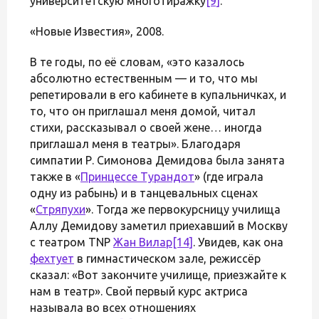
университетскую многотиражку
[9]
.
«Новые Известия», 2008.
В те годы, по её словам, «это казалось
абсолютно естественным — и то, что мы
репетировали в его кабинете в купальничках, и
то, что он приглашал меня домой, читал
стихи, рассказывал о своей жене… иногда
приглашал меня в театры». Благодаря
симпатии Р. Симонова Демидова была занята
также в «
Принцессе Турандот
» (где играла
одну из рабынь) и в танцевальных сценах
«
Стряпухи
». Тогда же первокурсницу училища
Аллу Демидову заметил приехавший в Москву
с театром TNP
Жан Вилар
[14]
. Увидев, как она
фехтует
в гимнастическом зале, режиссёр
сказал: «Вот закончите училище, приезжайте к
нам в театр». Свой первый курс актриса
называла во всех отношениях