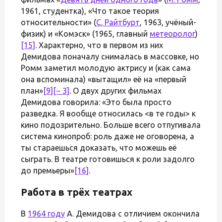
1961, студентка), «Что такое теория
относительности» (
С. Райтбурт
, 1963, учёный-
физик) и «Комэск» (1965, главный
метеоролог
)
[15]
. Характерно, что в первом из них
Демидова поначалу снималась в массовке, но
Ромм заметил молодую актрису и (как сама
она вспоминала) «вытащил» её на «первый
план»
[9]
[~ 3]
. О двух других фильмах
Демидова говорила: «Это была просто
разведка. Я вообще относилась <в те годы> к
кино подозрительно. Больше всего отпугивала
система кинопроб: роль даже не оговорена, а
ты стараешься доказать, что можешь её
сыграть. В театре готовишься к роли задолго
до премьеры»
[16]
.
Работа в трёх театрах
В
1964 году
А. Демидова с отличием окончила