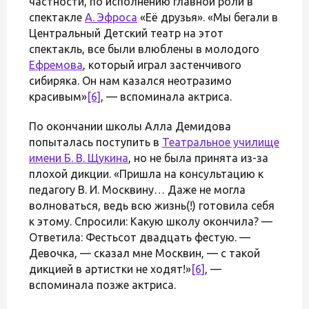
частности, по исполнению главной роли в
спектакле
А. Эфроса
«Её друзья». «Мы бегали в
Центральный Детский театр на этот
спектакль, все были влюблены в молодого
Ефремова
, который играл застенчивого
сибиряка. Он нам казался неотразимо
красивым»
[6]
, — вспоминала актриса.
По окончании школы Алла Демидова
попыталась поступить в
Театральное училище
имени Б. В. Щукина
, но не была принята из-за
плохой дикции. «Пришла на консультацию к
педагогу В. И. Москвину… Даже не могла
волноваться, ведь всю жизнь(!) готовила себя
к этому. Спросили: Какую школу окончила? —
Ответила: Фестьсот двадцать фестую. —
Девочка, — сказал мне Москвин, — с такой
дикцией в артистки не ходят!»
[6]
, —
вспоминала позже актриса.