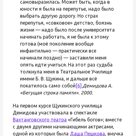
самовыразилась. Может быть, когда в
юности я была на перепутье, надо было
выбрать другую дорогу. Но страх
перепутья, «совковое» детство, боязнь
жизни — надо было после университета
начинать работать, я не была к этому
готова (моё поколение вообще
инфантильно — практически все
начинали поздно) — заставили меня
опять идти учиться. На этот раз судьба
толкнула меня в Театральное Училище
имени Б. В. Щукина, и дальше всё
покатилось само собой
[6]
.
Демидова А.
«Бегущая строка памяти». 2000.
На первом курсе Щукинского училища
Демидова участвовала в спектакле
Вахтанговского театра
«Гибель богов»; вместе
с двумя другими начинающими актрисами,
одной из которых была
Даша Пешкова
, внучка