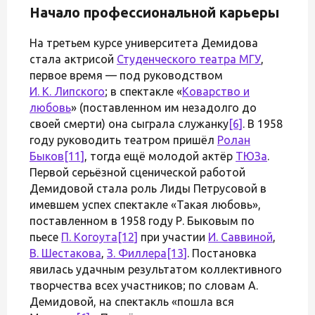
Начало профессиональной карьеры
На третьем курсе университета Демидова
стала актрисой
Студенческого театра МГУ
,
первое время — под руководством
И. К. Липского
; в спектакле «
Коварство и
любовь
» (поставленном им незадолго до
своей смерти) она сыграла служанку
[6]
. В 1958
году руководить театром пришёл
Ролан
Быков
[11]
, тогда ещё молодой актёр
ТЮЗа
.
Первой серьёзной сценической работой
Демидовой стала роль Лиды Петрусовой в
имевшем успех спектакле «Такая любовь»,
поставленном в 1958 году Р. Быковым по
пьесе
П. Когоута
[12]
при участии
И. Саввиной
,
В. Шестакова
,
З. Филлера
[13]
. Постановка
явилась удачным результатом коллективного
творчества всех участников; по словам А.
Демидовой, на спектакль «пошла вся