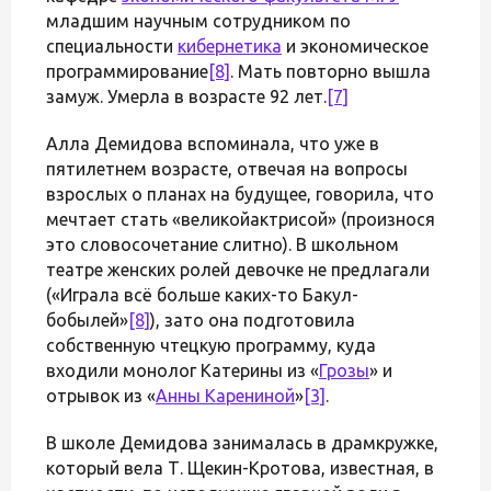
младшим научным сотрудником по
специальности
кибернетика
и экономическое
программирование
[8]
. Мать повторно вышла
замуж. Умерла в возрасте 92 лет.
[7]
Алла Демидова вспоминала, что уже в
пятилетнем возрасте, отвечая на вопросы
взрослых о планах на будущее, говорила, что
мечтает стать «великойактрисой» (произнося
это словосочетание слитно). В школьном
театре женских ролей девочке не предлагали
(«Играла всё больше каких-то Бакул-
бобылей»
[8]
), зато она подготовила
собственную чтецкую программу, куда
входили монолог Катерины из «
Грозы
» и
отрывок из «
Анны Карениной
»
[3]
.
В школе Демидова занималась в драмкружке,
который вела Т. Щекин-Кротова, известная, в