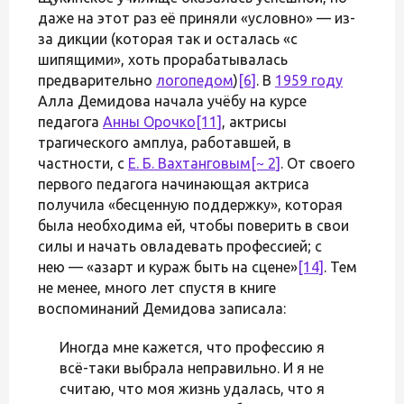
даже на этот раз её приняли «условно» — из-
за дикции (которая так и осталась «с
шипящими», хоть прорабатывалась
предварительно
логопедом
)
[6]
. В
1959 году
Алла Демидова начала учёбу на курсе
педагога
Анны Орочко
[11]
, актрисы
трагического амплуа, работавшей, в
частности, с
Е. Б. Вахтанговым
[~ 2]
. От своего
первого педагога начинающая актриса
получила «бесценную поддержку», которая
была необходима ей, чтобы поверить в свои
силы и начать овладевать профессией; с
нею — «азарт и кураж быть на сцене»
[14]
. Тем
не менее, много лет спустя в книге
воспоминаний Демидова записала:
Иногда мне кажется, что профессию я
всё-таки выбрала неправильно. И я не
считаю, что моя жизнь удалась, что я