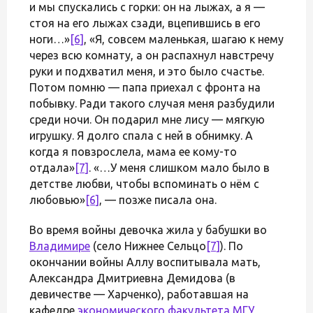
и мы спускались с горки: он на лыжах, а я —
стоя на его лыжах сзади, вцепившись в его
ноги…»
[6]
, «Я, совсем маленькая, шагаю к нему
через всю комнату, а он распахнул навстречу
руки и подхватил меня, и это было счастье.
Потом помню — папа приехал с фронта на
побывку. Ради такого случая меня разбудили
среди ночи. Он подарил мне лису — мягкую
игрушку. Я долго спала с ней в обнимку. А
когда я повзрослела, мама ее кому-то
отдала»
[7]
. «…У меня слишком мало было в
детстве любви, чтобы вспоминать о нём с
любовью»
[6]
, — позже писала она.
Во время войны девочка жила у бабушки во
Владимире
(село Нижнее Сельцо
[7]
). По
окончании войны Аллу воспитывала мать,
Александра Дмитриевна Демидова (в
девичестве — Харченко), работавшая на
кафедре
экономического факультета МГУ