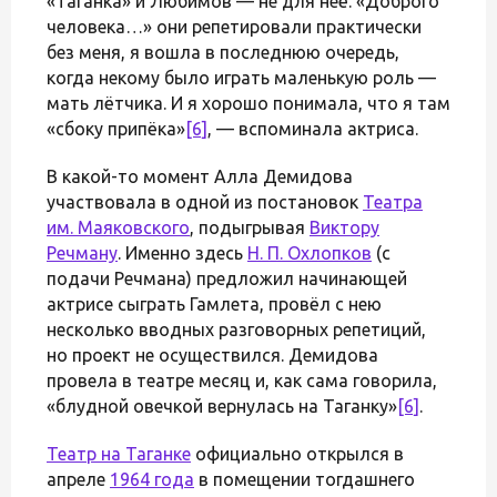
«Таганка» и Любимов — не для неё. «Доброго
человека…» они репетировали практически
без меня, я вошла в последнюю очередь,
когда некому было играть маленькую роль —
мать лётчика. И я хорошо понимала, что я там
«сбоку припёка»
[6]
, — вспоминала актриса.
В какой-то момент Алла Демидова
участвовала в одной из постановок
Театра
им. Маяковского
, подыгрывая
Виктору
Речману
. Именно здесь
Н. П. Охлопков
(с
подачи Речмана) предложил начинающей
актрисе сыграть Гамлета, провёл с нею
несколько вводных разговорных репетиций,
но проект не осуществился. Демидова
провела в театре месяц и, как сама говорила,
«блудной овечкой вернулась на Таганку»
[6]
.
Театр на Таганке
официально открылся в
апреле
1964 года
в помещении тогдашнего