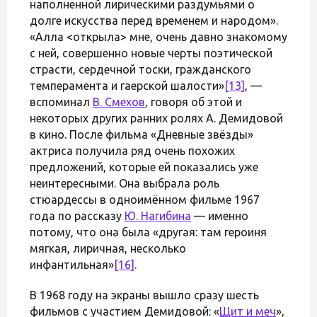
наполненной лирическими раздумьями о
долге искусства перед временем и народом».
«Алла <открыла> мне, очень давно знакомому
с ней, совершенно новые черты поэтической
страсти, сердечной тоски, гражданского
темперамента и гаерской шалости»
[13]
, —
вспоминал
В. Смехов
, говоря об этой и
некоторых других ранних ролях А. Демидовой
в кино. После фильма «Дневные звёзды»
актриса получила ряд очень похожих
предложений, которые ей показались уже
неинтересными. Она выбрала роль
стюардессы в одноимённом фильме 1967
года по рассказу
Ю. Нагибина
— именно
потому, что она была «другая: там героиня
мягкая, лиричная, несколько
инфантильная»
[16]
.
В 1968 году на экраны вышло сразу шесть
фильмов с участием Демидовой: «
Щит и меч
»,