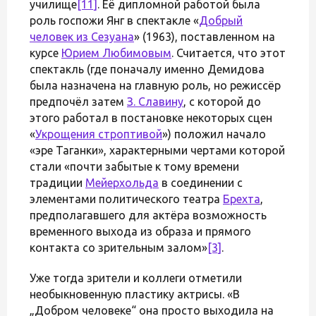
училище
[11]
. Её дипломной работой была
роль госпожи Янг в спектакле «
Добрый
человек из Сезуана
» (1963), поставленном на
курсе
Юрием Любимовым
. Считается, что этот
спектакль (где поначалу именно Демидова
была назначена на главную роль, но режиссёр
предпочёл затем
З. Славину
, с которой до
этого работал в постановке некоторых сцен
«
Укрощения строптивой
») положил начало
«эре Таганки», характерными чертами которой
стали «почти забытые к тому времени
традиции
Мейерхольда
в соединении с
элементами политического театра
Брехта
,
предполагавшего для актёра возможность
временного выхода из образа и прямого
контакта со зрительным залом»
[3]
.
Уже тогда зрители и коллеги отметили
необыкновенную пластику актрисы. «В
„Добром человеке“ она просто выходила на