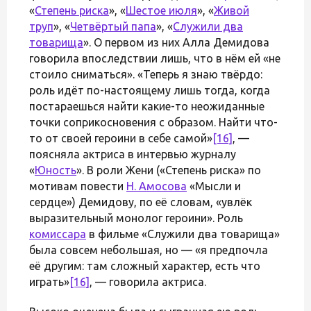
«
Степень риска
», «
Шестое июля
», «
Живой
труп
», «
Четвёртый папа
», «
Служили два
товарища
». О первом из них Алла Демидова
говорила впоследствии лишь, что в нём ей «не
стоило сниматься». «Теперь я знаю твёрдо:
роль идёт по-настоящему лишь тогда, когда
постараешься найти какие-то неожиданные
точки соприкосновения с образом. Найти что-
то от своей героини в себе самой»
[16]
, —
поясняла актриса в интервью журналу
«
Юность
». В роли Жени («Степень риска» по
мотивам повести
Н. Амосова
«Мысли и
сердце») Демидову, по её словам, «увлёк
выразительный монолог героини». Роль
комиссара
в фильме «Служили два товарища»
была совсем небольшая, но — «я предпочла
её другим: там сложный характер, есть что
играть»
[16]
, — говорила актриса.