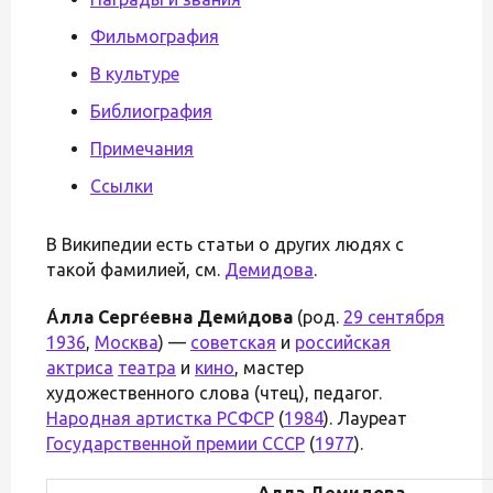
Фильмография
В культуре
Библиография
Примечания
Ссылки
В Википедии есть статьи о других людях с
такой фамилией, см.
Демидова
.
А́лла Серге́евна Деми́дова
(род.
29 сентября
1936
,
Москва
) —
советская
и
российская
актриса
театра
и
кино
, мастер
художественного слова (чтец), педагог.
Народная артистка РСФСР
(
1984
). Лауреат
Государственной премии СССР
(
1977
).
Алла Демидова