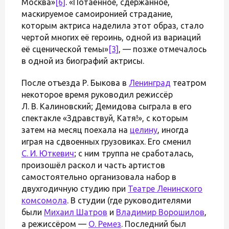
Москва»
[6]
. «Потаённое, сдержанное,
маскируемое самоиронией страдание,
которым актриса наделила этот образ, стало
чертой многих её героинь, одной из вариаций
её сценической темы»
[3]
, — позже отмечалось
в одной из биографий актрисы.
После отъезда Р. Быкова в
Ленинград
театром
некоторое время руководил режиссёр
Л. В. Калиновский; Демидова сыграла в его
спектакле «Здравствуй, Катя!», с которым
затем на месяц поехала на
целину
, иногда
играя на сдвоенных грузовиках. Его сменил
С. И. Юткевич
; с ним труппа не сработалась,
произошёл раскол и часть артистов
самостоятельно организовала набор в
двухгодичную студию при
Театре Ленинского
комсомола
. В студии (где руководителями
были
Михаил Шатров
и
Владимир Ворошилов
,
а режиссёром —
О. Ремез
. Последний был