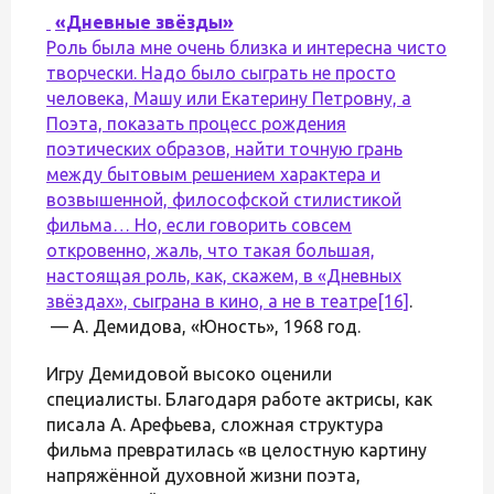
«Дневные звёзды»
Роль была мне очень близка и интересна чисто
творчески. Надо было сыграть не просто
человека, Машу или Екатерину Петровну, а
Поэта, показать процесс рождения
поэтических образов, найти точную грань
между бытовым решением характера и
возвышенной, философской стилистикой
фильма… Но, если говорить совсем
откровенно, жаль, что такая большая,
настоящая роль, как, скажем, в «Дневных
звёздах», сыграна в кино, а не в театре
[16]
.
— А. Демидова, «Юность», 1968 год.
Игру Демидовой высоко оценили
специалисты. Благодаря работе актрисы, как
писала А. Арефьева, сложная структура
фильма превратилась «в целостную картину
напряжённой духовной жизни поэта,