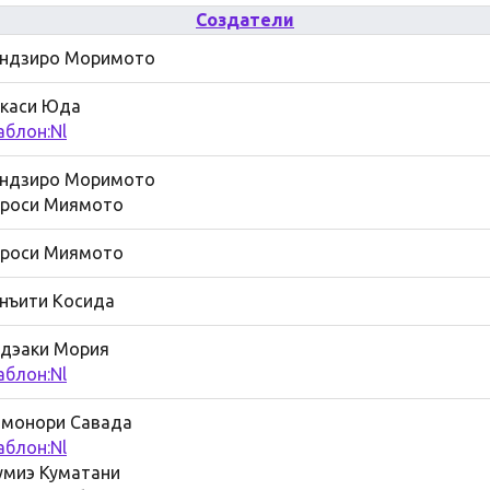
Создатели
ндзиро Моримото
каси Юда
блон:Nl
ндзиро Моримото
роси Миямото
роси Миямото
нъити Косида
дэаки Мория
блон:Nl
монори Савада
блон:Nl
миэ Куматани