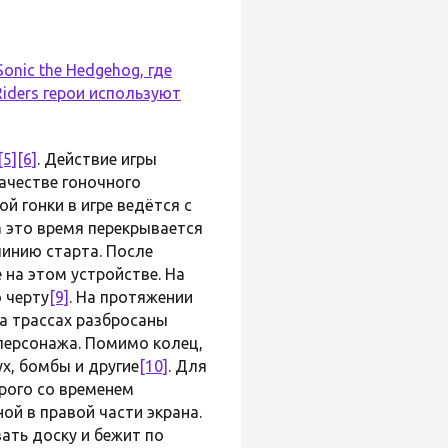
onic the Hedgehog, где
Riders герои используют
[5]
[6]
. Действие игры
 качестве гоночного
ой гонки в игре ведётся с
а это время перекрывается
инию старта. После
 на этом устройстве. На
 черту
[9]
. На протяжении
На трассах разбросаны
 персонажа. Помимо колец,
х, бомбы и другие
[10]
. Для
рого со временем
ой в правой части экрана.
ать доску и бежит по