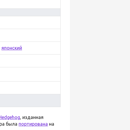
,
японский
 Hedgehog
, изданная
гра была
портирована
на