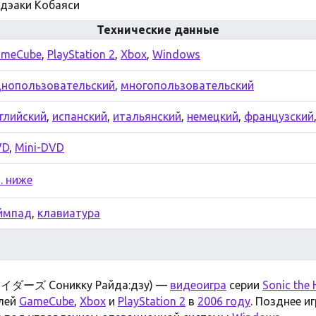
дэаки Кобаяси
Технические данные
ameCube
,
PlayStation 2
,
Xbox
,
Windows
нопользовательский
,
многопользовательский
глийский
,
испанский
,
итальянский
,
немецкий
,
французский
VD
,
Mini-DVD
. ниже
ймпад
,
клавиатура
ーズ Соникку Райда:дзу) —
видеоигра
серии
Sonic the
лей
GameCube
,
Xbox
и
PlayStation 2
в
2006 году
. Позднее и