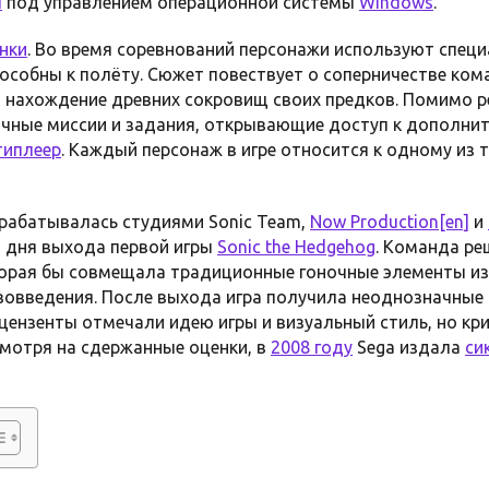
ы
под управлением операционной системы
Windows
.
нки
. Во время соревнований персонажи используют спец
пособны к полёту. Сюжет повествует о соперничестве ко
 нахождение древних сокровищ своих предков. Помимо ре
ичные миссии и задания, открывающие доступ к дополн
типлеер
. Каждый персонаж в игре относится к одному из т
зрабатывалась студиями Sonic Team,
Now Production
[en]
и
о дня выхода первой игры
Sonic the Hedgehog
. Команда ре
торая бы совмещала традиционные гоночные элементы и
овведения. После выхода игра получила неоднозначные 
ецензенты отмечали идею игры и визуальный стиль, но кр
смотря на сдержанные оценки, в
2008 году
Sega издала
си