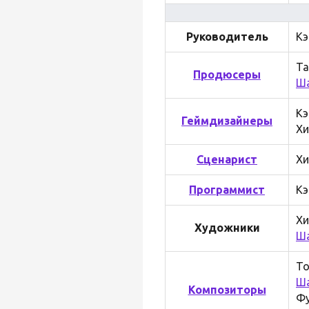
Руководитель
Кэ
Та
Продюсеры
Ша
Кэ
Геймдизайнеры
Хи
Сценарист
Хи
Программист
Кэ
Хи
Художники
Ша
То
Ша
Композиторы
Фу