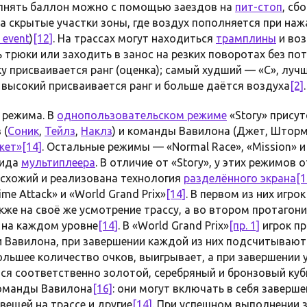
олнять баллон можно с помощью заездов на
пит-стоп
, сб
а скрытые участки зоны, где воздух пополняется при на
 event
)
[12]
. На трассах могут находиться
трамплины
и воз
трюки или заходить в занос на резких поворотах без пот
 присваивается ранг (оценка); самый худший — «C», лучш
 высокий присваивается ранг и больше даётся воздуха
[2]
.
е режима. В
однопользовательском режиме
«Story» прису
 (
Соник
,
Тейлз
,
Наклз
) и команды Вавилона (Джет, Шторм
[14]
. Остальные режимы — «Normal Race», «Mission» и 
вида
мультиплеера
. В отличие от «Story», у этих режимов
с схожий и реализована технология
разделённого экрана
[1
Time Attack» и «World Grand Prix»
[14]
. В первом из них игр
же на своё же усмотрение трассу, а во втором протагон
 на каждом уровне
[14]
. В «World Grand Prix»
[пр. 1]
игрок п
ли Вавилона, при завершении каждой из них подсчитывают
ольшее количество очков, выигрывает, а при завершении 
ся соответственно золотой, серебряный и бронзовый кубк
команды Вавилона
[16]
: они могут включать в себя заверше
вещей на трассе и другие
[14]
. При успешном выполнении 