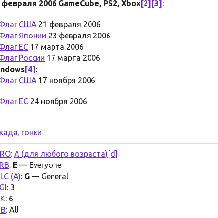
 февраля 2006
GameCube, PS2, Xbox
[2]
[3]
:
21 февраля 2006
23 февраля 2006
17 марта 2006
17 марта 2006
indows
[4]
:
17 ноября 2006
24 ноября 2006
када
,
гонки
ERO
:
A (для любого возраста)
[d]
RB
:
E
— Everyone
LC (A)
:
G
— General
GI
: 3
SK
: 6
RB
: All