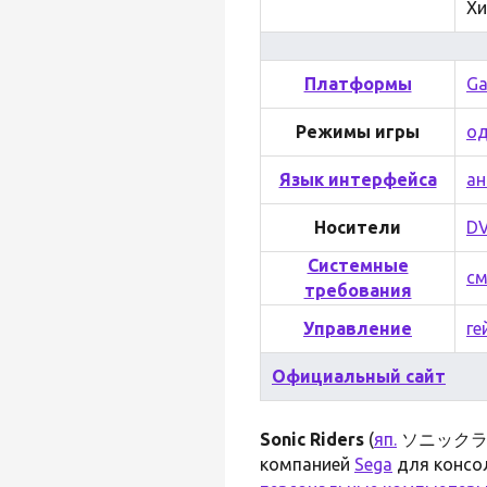
Хи
Платформы
G
Режимы игры
од
Язык интерфейса
ан
Носители
D
Системные
см
требования
Управление
ге
Официальный сайт
Sonic Riders
(
яп.
ソニックライダ
компанией
Sega
для консо