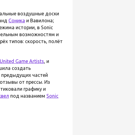
иальные воздушные доски
манд
Соника
и Вавилона;
жима истории, в Sonic
ительным возможностям и
рёх типов: скорость, полёт
United Game Artists
, и
шила создать
з предыдущих частей
отзывы от прессы. Из
итиковали графику и
квел
под названием
Sonic