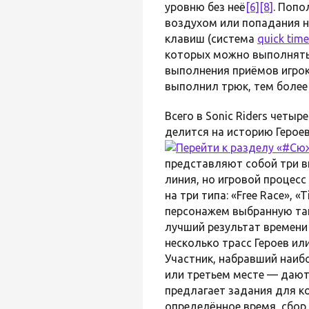
уровню без неё
[6]
[8]
. Поп
воздухом или попадания н
клавиш (система
quick time
которых можно выполнять 
выполнения приёмов игроку
выполнил трюк, тем более
Всего в Sonic Riders четыр
делится на историю Героев
представляют собой три 
линия, но игровой процес
на три типа: «Free Race», «
персонажем выбранную так
лучший результат времени
несколько трасс Героев и
Участник, набравший наиб
или третьем месте — дают
предлагает задания для 
определённое время, сбор 