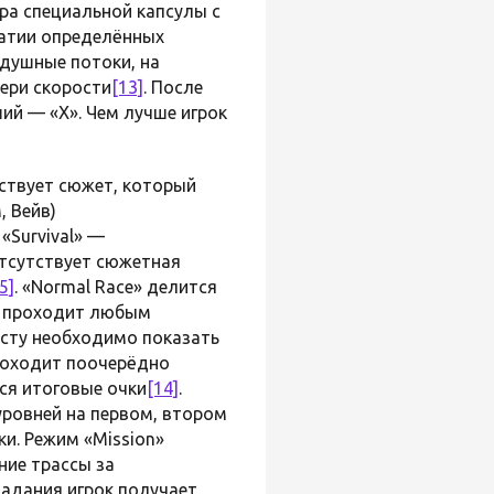
ора специальной капсулы с
жатии определённых
душные потоки, на
ери скорости
[13]
. После
ий — «X». Чем лучше игрок
тствует сюжет, который
, Вейв)
«Survival» —
 отсутствует сюжетная
5]
. «Normal Race» делится
ок проходит любым
исту необходимо показать
роходит поочерёдно
ся итоговые очки
[14]
.
уровней на первом, втором
и. Режим «Mission»
ние трассы за
задания игрок получает