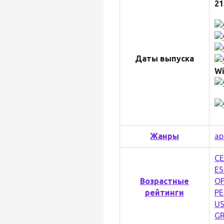
21
Даты выпуска
W
Жанры
ар
C
ES
Возрастные
OF
рейтинги
PE
U
G