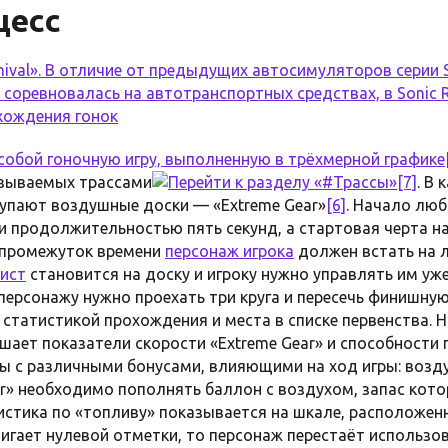
цесс
nival». В отличие от предыдущих автосимуляторов серии S
 соревновалась на автотранспортных средствах, в Sonic 
хождения гонок
 собой гоночную игру, выполненную в
трёхмерной графике
азываемых трассами
[7]
. В
упают воздушные доски — «Extreme Gear»
[6]
. Начало люб
и продолжительностью пять секунд, а стартовая черта н
т промежуток времени
персонаж игрока
должен встать на л
ист
становится на доску и игроку нужно управлять им уже
персонажу нужно проехать три круга и пересечь финишную
о статистикой прохождения и места в списке первенства. 
шает показатели скорости «Extreme Gear» и способности
лы с различными бонусами, влияющими на ход игры: возду
ar» необходимо пополнять баллон с воздухом, запас кото
тистика по «топливу» показывается на шкале, расположенн
игает нулевой отметки, то персонаж перестаёт использов