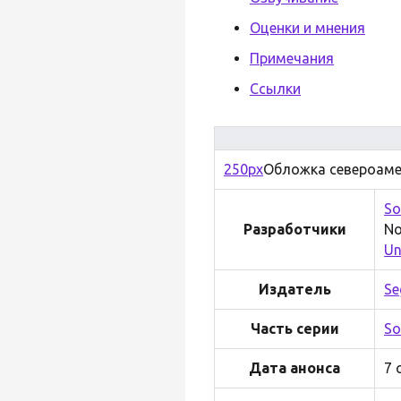
Оценки и мнения
Примечания
Ссылки
250px
Обложка североаме
So
Разработчики
No
Un
Издатель
Se
Часть серии
So
Дата анонса
7 