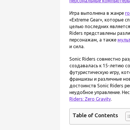
персональные компьютер
Игра выполнена в жанре
го
«Extreme Gear», которые с
целью последних является
Riders представлены разл
персонажам, а также
муль
и сила.
Sonic Riders совместно ра
создавалась к 15-летию с
футуристическую игру, ко
франшизы и различные нов
достоинств Sonic Riders р
неудобное управление. Не
Riders: Zero Gravity
.
Table of Contents