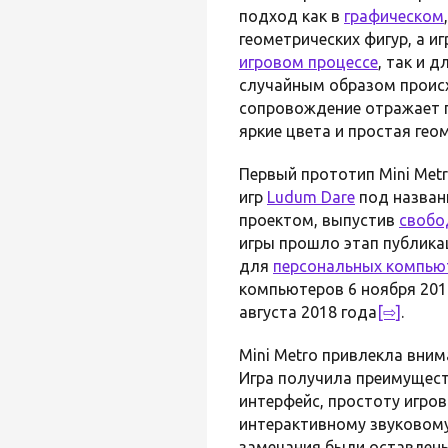
подход как в
графическом
геометрических фигур, а и
игровом процессе
, так и 
случайным образом происх
сопровождение отражает п
яркие цвета и простая ге
Первый прототип Mini Met
игр
Ludum Dare
под назван
проектом, выпустив
свобо
игры прошло этап публика
для
персональных компью
компьютеров 6 ноября 201
августа 2018 года
[⇨]
.
Mini Metro привлекла вни
Игра получила преимущест
интерфейс, простоту игро
интерактивному звуковом
замечания были оставлены