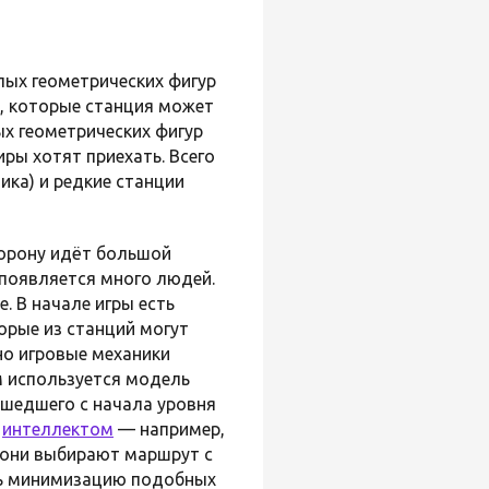
лых геометрических фигур
в, которые станция может
х геометрических фигур
ры хотят приехать. Всего
ника) и редкие станции
торону идёт большой
х появляется много людей.
 В начале игры есть
орые из станций могут
но игровые механики
ом используется модель
ошедшего с начала уровня
м
интеллектом
— например,
о они выбирают маршрут с
ать минимизацию подобных