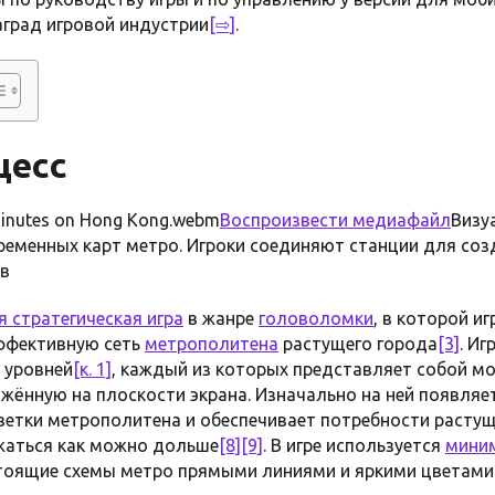
аград игровой индустрии
[⇨]
.
цесс
Воспроизвести медиафайл
Визу
ременных карт метро. Игроки соединяют станции для со
в
 стратегическая игра
в жанре
головоломки
, в которой и
ффективную сеть
метрополитена
растущего города
[3]
. Иг
 уровней
[к. 1]
, каждый из которых представляет собой м
жённую на плоскости экрана. Изначально на ней появляет
ветки метрополитена и обеспечивает потребности расту
ржаться как можно дольше
[8]
[9]
. В игре используется
мини
тоящие схемы метро прямыми линиями и яркими цветами