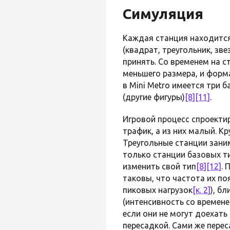
Симуляция
Каждая станция находится
(квадрат, треугольник, зв
принять. Со временем на 
меньшего размера, и форм
в Mini Metro имеется три б
(другие фигуры)
[8]
[11]
.
Игровой процесс спроектир
трафик, а из них малый. К
Треугольные станции зани
только станции базовых ти
изменить свой тип
[8]
[12]
.
таковы, что частота их по
пиковых нагрузок
[к. 2]
), б
(интенсивность со времене
если они не могут доехать
пересадкой. Сами же пере