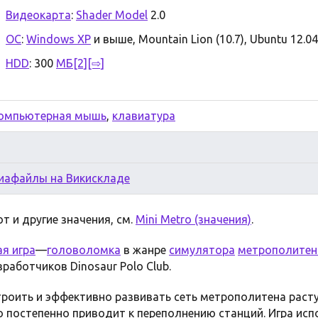
Видеокарта
:
Shader Model
2.0
ОС
:
Windows XP
и выше, Mountain Lion (10.7), Ubuntu 12.0
HDD
: 300
МБ
[2]
[⇨]
омпьютерная мышь
,
клавиатура
иафайлы на Викискладе
т и другие значения, см.
Mini Metro (значения)
.
я игра
—
головоломка
в жанре
симулятора
метрополитен
работчиков Dinosaur Polo Club.
троить и эффективно развивать сеть метрополитена раст
 постепенно приводит к переполнению станций. Игра ис