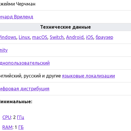
жейми Черчман
ичард Вриленд
Технические данные
indows
,
Linux
,
macOS
,
Switch
,
Android
,
iOS
,
браузер
nity
днопользовательский
нглийский, русский и другие
языковые локализации
ифровая дистрибуция
инимальные:
CPU
: 2
ГГц
RAM
: 1
ГБ