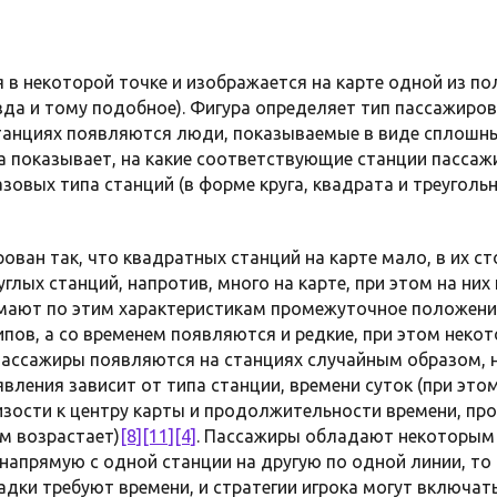
 в некоторой точке и изображается на карте одной из по
езда и тому подобное). Фигура определяет тип пассажиро
станциях появляются люди, показываемые в виде сплошны
а показывает, на какие соответствующие станции пассажи
азовых типа станций (в форме круга, квадрата и треуголь
ован так, что квадратных станций на карте мало, в их с
руглых станций, напротив, много на карте, при этом на ни
мают по этим характеристикам промежуточное положение.
пов, а со временем появляются и редкие, при этом некот
 Пассажиры появляются на станциях случайным образом, 
явления зависит от типа станции, времени суток (при эт
лизости к центру карты и продолжительности времени, пр
м возрастает)
[8]
[11]
[4]
. Пассажиры обладают некоторы
 напрямую с одной станции на другую по одной линии, т
садки требуют времени, и стратегии игрока могут включ