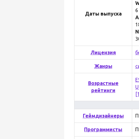
W
6
Даты выпуска
A
1
N
3
Лицензия
б
Жанры
с
E
Возрастные
U
рейтинги
[
Геймдизайнеры
П
Программисты
П