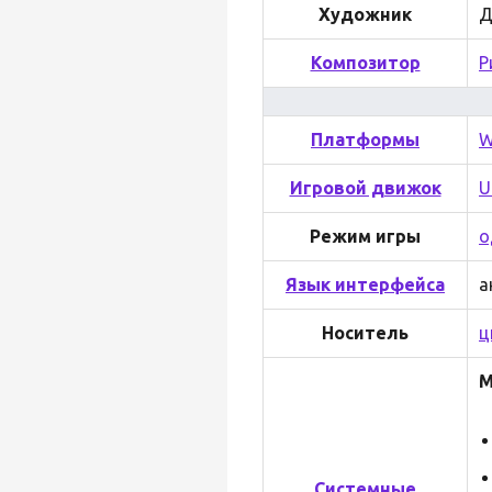
Художник
Д
Композитор
Р
Платформы
W
Игровой движок
U
Режим игры
о
Язык интерфейса
а
Носитель
ц
М
Системные