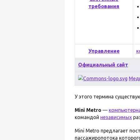
требования
Управление
к
Официальный сайт
Мед
У этого термина существую
Mini Metro
—
компьютерна
командой
независимых
раз
Mini Metro предлагает пос
пассажиропотока которого