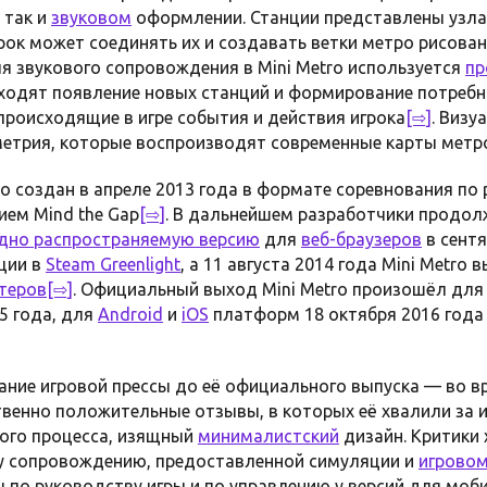
, так и
звуковом
оформлении. Станции представлены узла
грок может соединять их и создавать ветки метро рисова
для звукового сопровождения в Mini Metro используется
пр
одят появление новых станций и формирование потребно
роисходящие в игре события и действия игрока
[⇨]
. Визу
ометрия, которые воспроизводят современные карты метр
ro создан в апреле 2013 года в формате соревнования п
ием Mind the Gap
[⇨]
. В дальнейшем разработчики продол
дно распространяемую версию
для
веб-браузеров
в сентя
ции в
Steam Greenlight
, а 11 августа 2014 года Mini Metro
теров
[⇨]
. Официальный выход Mini Metro произошёл для
5 года, для
Android
и
iOS
платформ 18 октября 2016 года
мание игровой прессы до её официального выпуска — во в
венно положительные отзывы, в которых её хвалили за 
вого процесса, изящный
минималистский
дизайн. Критики 
у сопровождению, предоставленной симуляции и
игровом
 по руководству игры и по управлению у версий для моб