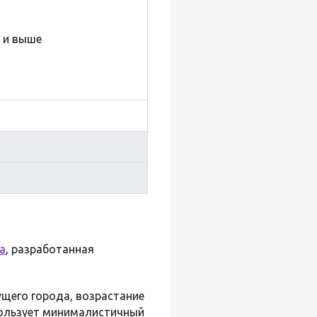
4 и выше
а
, разработанная
ущего города, возрастание
пользует минималистичный