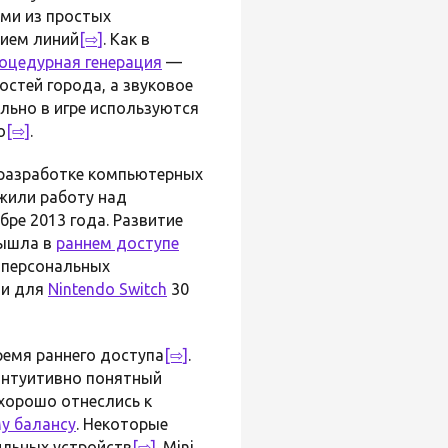
ми из простых
нием линий
[⇨]
. Как в
оцедурная генерация
—
стей города, а звуковое
ально в игре используются
о
[⇨]
.
о разработке компьютерных
жили работу над
бре 2013 года. Развитие
 вышла в
раннем доступе
 персональных
 и для
Nintendo Switch
30
ремя раннего доступа
[⇨]
.
интуитивно понятный
хорошо отнеслись к
у балансу
. Некоторые
ильных устройств
[⇨]
. Mini