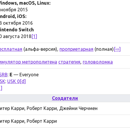
indows, macOS, Linux:
 ноября 2015
ndroid, iOS:
8 октября 2016
intendo Switch
0 августа 2018
[1]
есплатная
(альфа-версия),
проприетарная
(полная)
[⇨]
имулятор метрополитена
стратегия
,
головоломка
SRB
:
E
— Everyone
SK
:
USK 0
[d]
1]
Создатели
итер Карри, Роберт Карри, Джейми Черчмен
итер Карри, Роберт Карри