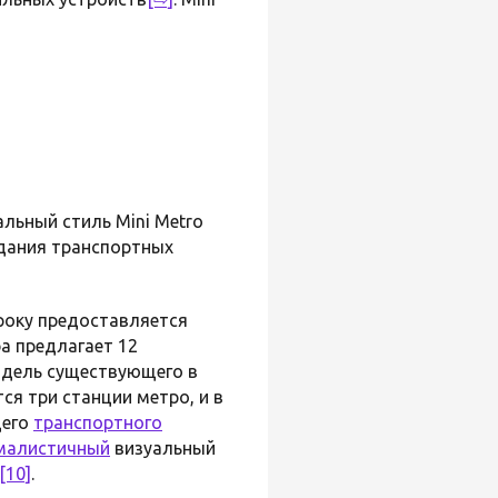
альный стиль Mini Metro
здания транспортных
гроку предоставляется
ра предлагает 12
одель существующего в
ся три станции метро, и в
щего
транспортного
малистичный
визуальный
[10]
.