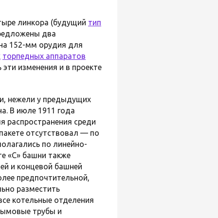
тыре линкора (будущий
тип
предложены два
на 152-мм орудия для
х
торпедных аппаратов
 эти изменения и в проекте
ни, нежели у предыдущих
а. В июле 1911 года
я распространения среди
 пакете отсутствовал — по
полагались по линейно-
те «С» башни также
ней и концевой башней
олее предпочтительной,
льно разместить
 все котельные отделения
 дымовые трубы и