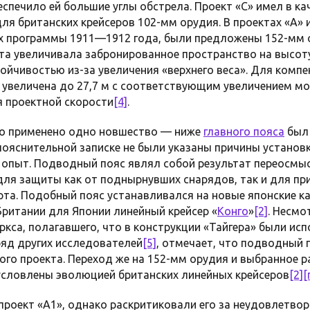
спечило ей большие углы обстрела. Проект «С» имел в к
я британских крейсеров 102-мм орудия. В проектах «А» и 
х программы 1911—1912 года, были предложены 152-мм 
та увеличивала забронированное пространство на высот
ойчивостью из-за увеличения «верхнего веса». Для компе
 увеличена до 27,7 м с соответствующим увеличением м
я проектной скорости
[4]
.
ло применено одно новшество — ниже
главного пояса
был 
пояснительной записке не были указаны причины установк
 опыт. Подводный пояс являл собой результат переосм
для защиты как от поднырнувших снарядов, так и для пр
рта. Подобный пояс устанавливался на новые японские к
Британии для Японии линейный крейсер «
Конго
»
[2]
. Несмо
ркса, полагавшего, что в конструкции «Тайгера» были ис
 ряд других исследователей
[5]
, отмечает, что подводный
ого проекта. Переход же на 152-мм орудия и выбранное 
условлены эволюцией британских линейных крейсеров
[2]
[
роект «А1», однако раскритиковали его за неудовлетво