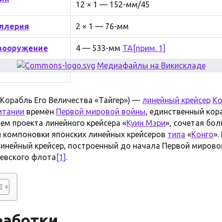
12 × 1 — 152-мм/45
иллерия
2 × 1 — 76-мм
вооружение
4 — 533-мм
ТА
[прим. 1]
Медиафайлы на Викискладе
 Корабль Его Величества «Тайгер») —
линейный крейсер
Ко
итании
времён
Первой мировой войны
, единственный кор
ем проекта линейного крейсера «
Куин Мэри
», сочетая бо
и компоновки японских линейных крейсеров
типа
«
Конго
»
инейный крейсер, построенный до начала Первой мирово
евского флота
[1]
.
работки