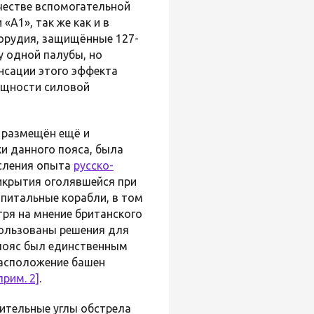
ачестве вспомогательной
«А1», так же как и в
орудия, защищённые 127-
у одной палубы, но
нсации этого эффекта
ощности силовой
размещён ещё и
и данного пояса, была
ысления опыта
русско-
икрытия оголявшейся при
апитальные корабли, в том
тря на мнение британского
пользованы решения для
 пояс был единственным
расположение башен
прим. 2]
.
рительные углы обстрела