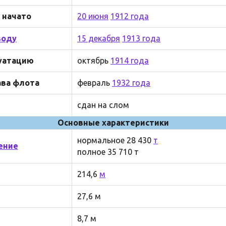
 начато
20 июня
1912 года
воду
15 декабря
1913 года
луатацию
октябрь
1914 года
ава флота
февраль
1932 года
сдан на слом
Основные характеристики
нормальное 28 430
т
ение
полное 35 710 т
214,6
м
27,6 м
8,7 м