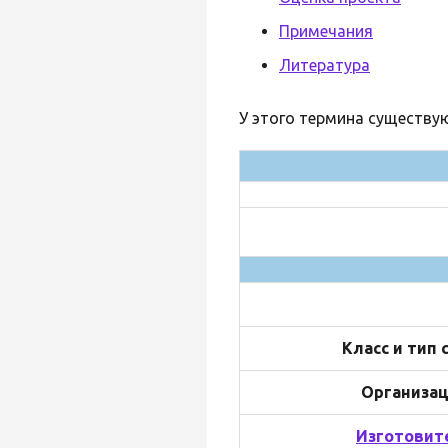
Примечания
Литература
У этого термина существую
Класс и тип 
Организа
Изготовит