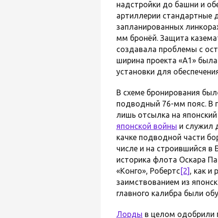
надстройки до башни и обе
артиллерии стандартные дл
запланированных линкора
мм бронёй. Защита казема
создавала проблемы с ост
ширина проекта «А1» была
установки для обеспечени
В схеме бронирования бы
подводный 76-мм пояс. В 
лишь отсылка на японский
японской войны
и служил 
качке подводной части бо
числе и на строившийся в 
историка флота Оскара Па
«Конго», Робертс
[2]
, как и
заимствованием из японск
главного калибра были об
Лорды
в целом одобрили п