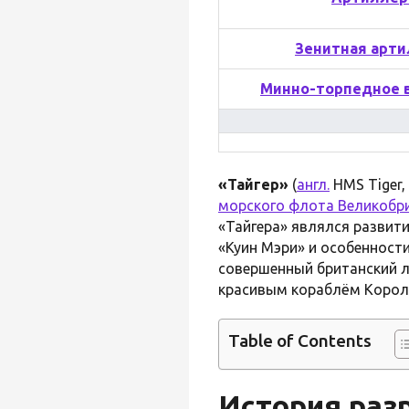
Зенитная арт
Минно-торпедное 
«Тайгер»
(
англ.
HMS Tiger,
морского флота Великобр
«Тайгера» являлся развити
«Куин Мэри» и особенност
совершенный британский л
красивым кораблём Корол
Table of Contents
История раз