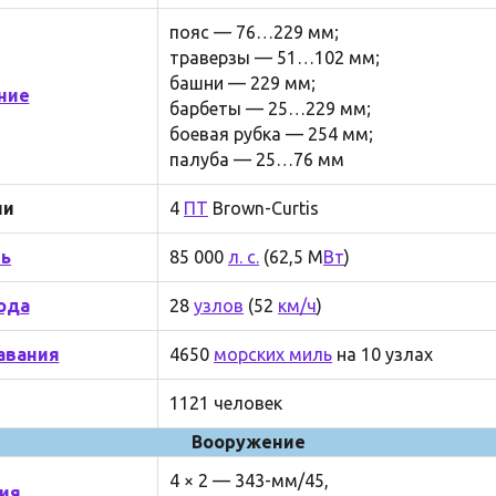
пояс — 76…229 мм;
траверзы — 51…102 мм;
башни — 229 мм;
ние
барбеты — 25…229 мм;
боевая рубка — 254 мм;
палуба — 25…76 мм
ли
4
ПТ
Brown-Curtis
ь
85 000
л. с.
(62,5 М
Вт
)
ода
28
узлов
(52
км/ч
)
авания
4650
морских миль
на 10 узлах
1121 человек
Вооружение
4 × 2 — 343-мм/45,
ия