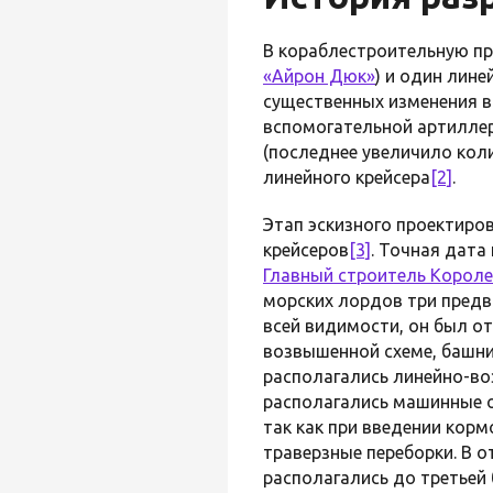
В кораблестроительную п
«Айрон Дюк»
) и один лин
существенных изменения в
вспомогательной артилле
(последнее увеличило коли
линейного крейсера
[2]
.
Этап эскизного проектиро
крейсеров
[3]
. Точная дата
Главный строитель Корол
морских лордов три предва
всей видимости, он был от
возвышенной схеме, башни 
располагались линейно-во
располагались машинные о
так как при введении кор
траверзные переборки. В о
располагались до третьей