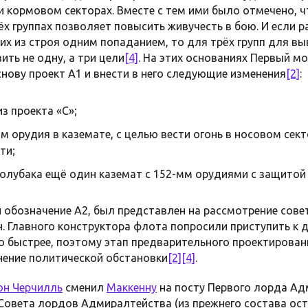
и кормовом секторах. Вместе с тем ими было отмечено, 
рёх группах позволяет повысить живучесть в бою. И если
х из строя одним попаданием, то для трёх групп для вы
ить не одну, а три цели
[4]
. На этих основаниях Первый м
нову проект А1 и внести в него следующие изменения
[2]
:
з проекта «С»;
 орудия в каземате, с целью вести огонь в носовом сект
ти;
олубака ещё один каземат с 152-мм орудиями с защитой
 обозначение А2, был представлен на рассмотрение совет
н. Главного конструктора флота попросили приступить к 
 быстрее, поэтому этап предварительного проектирован
енение политической обстановки
[2]
[4]
.
он Черчилль
сменил
Маккенну
на посту Первого лорда Адм
Совета лордов Адмиралтейства (из прежнего состава ост