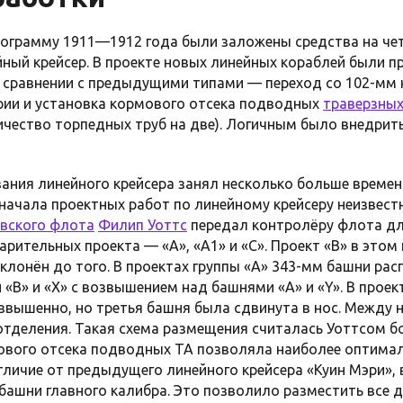
рограмму 1911—1912 года были заложены средства на че
ейный крейсер. В проекте новых линейных кораблей были 
 сравнении с предыдущими типами — переход со 102-мм 
рии и установка кормового отсека подводных
траверзны
чество торпедных труб на две). Логичным было внедрить
вания линейного крейсера занял несколько больше време
 начала проектных работ по линейному крейсеру неизвестн
евского флота
Филип Уоттс
передал контролёру флота дл
рительных проекта — «А», «А1» и «С». Проект «В» в этом
клонён до того. В проектах группы «А» 343-мм башни рас
«B» и «X» с возвышением над башнями «A» и «Y». В проек
звышенно, но третья башня была сдвинута в нос. Между 
тделения. Такая схема размещения считалась Уоттсом б
мового отсека подводных ТА позволяла наиболее оптима
тличие от предыдущего линейного крейсера «Куин Мэри»,
 башни главного калибра. Это позволило разместить все