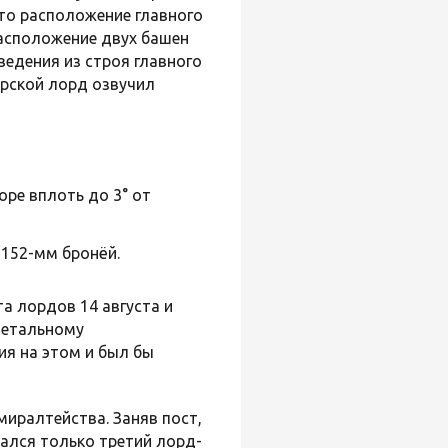
что расположение главного
 расположение двух башен
ведения из строя главного
орской лорд озвучил
оре вплоть до 3° от
 152-мм бронёй.
а лордов 14 августа и
детальному
ия на этом и был бы
иралтейства. Заняв пост,
ался только третий лорд-