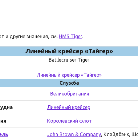
т и другие значения, см.
HMS Tiger
.
Линейный крейсер «Тайгер»
Batllecruiser Tiger
Линейный крейсер «Тайгер»
Служба
Великобритания
судна
Линейный крейсер
ция
Королевский флот
ель
John Brown & Company
, Клайдбэнк, 