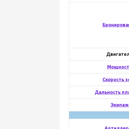
Бронирова
Двигате
Мощност
Скорость х
Дальность пл
Экипаж
Артиллер