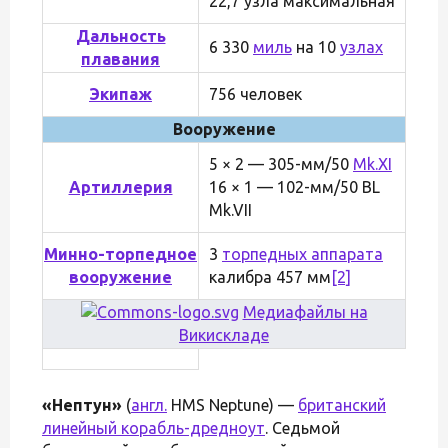
22,7 узла максимальная
Дальность
6 330
миль
на 10
узлах
плавания
Экипаж
756 человек
Вооружение
5 × 2 — 305-мм/50
Mk.XI
Артиллерия
16 × 1 — 102-мм/50 BL
Mk.VII
Минно-торпедное
3
торпедных аппарата
вооружение
калибра 457 мм
[2]
Медиафайлы на
Викискладе
«Нептун»
(
англ.
HMS Neptune) —
британский
линейный корабль-дредноут
. Седьмой