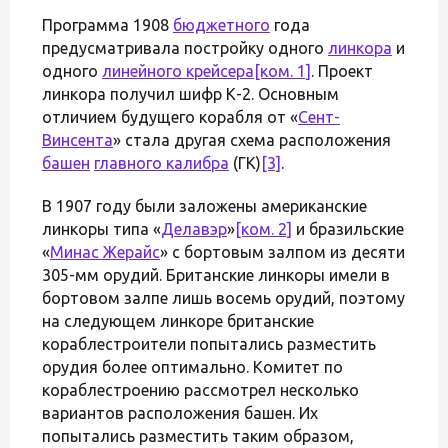
Программа 1908
бюджетного
года
предусматривала постройку одного
линкора
и
одного
линейного крейсера
[ком. 1]
. Проект
линкора получил шифр К-2. Основным
отличием будущего корабля от «
Сент-
Винсента
» стала другая схема расположения
башен
главного калибра
(ГК)
[3]
.
В 1907 году были заложены американские
линкоры типа «
Делавэр
»
[ком. 2]
и бразильские
«
Минас Жерайс
» с бортовым залпом из десяти
305-мм орудий. Британские линкоры имели в
бортовом залпе лишь восемь орудий, поэтому
на следующем линкоре британские
кораблестроители попытались разместить
орудия более оптимально. Комитет по
кораблестроению рассмотрел несколько
вариантов расположения башен. Их
попытались разместить таким образом,