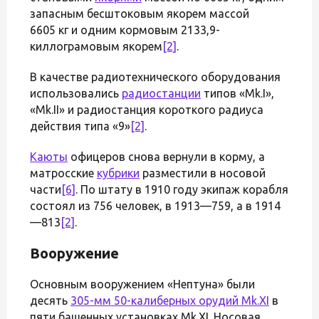
запасным бесштоковым якорем массой
6605 кг и одним кормовым 2133,9-
киллограмовым якорем
[2]
.
В качестве радиотехнического оборудования
использовались
радиостанции
типов «Mk.I»,
«Mk.II» и радиостанция короткого радиуса
действия типа «9»
[2]
.
Каюты
офицеров снова вернули в корму, а
матросские
кубрики
разместили в носовой
части
[6]
. По штату в 1910 году экипаж корабля
состоял из 756 человек, в 1913—759, а в 1914
—813
[2]
.
Вооружение
Основным вооружением «Нептуна» были
десять
305-мм 50-калиберных орудий Mk.XI
в
пяти башенных установках Mk.XI. Носовая