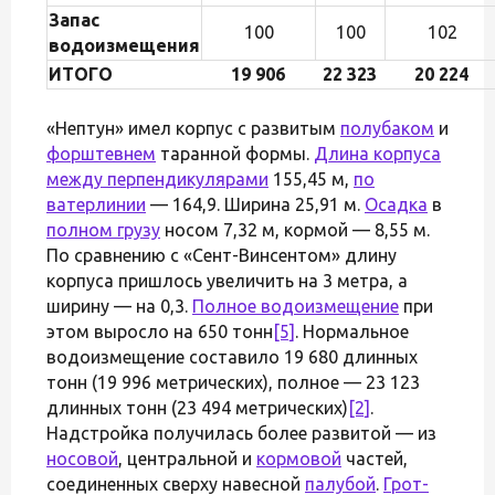
Запас
100
100
102
водоизмещения
ИТОГО
19 906
22 323
20 224
«Нептун» имел корпус с развитым
полубаком
и
форштевнем
таранной формы.
Длина корпуса
между перпендикулярами
155,45 м,
по
ватерлинии
— 164,9. Ширина 25,91 м.
Осадка
в
полном грузу
носом 7,32 м, кормой — 8,55 м.
По сравнению с «Сент-Винсентом» длину
корпуса пришлось увеличить на 3 метра, а
ширину — на 0,3.
Полное водоизмещение
при
этом выросло на 650 тонн
[5]
. Нормальное
водоизмещение составило 19 680 длинных
тонн (19 996 метрических), полное — 23 123
длинных тонн (23 494 метрических)
[2]
.
Надстройка получилась более развитой — из
носовой
, центральной и
кормовой
частей,
соединенных сверху навесной
палубой
.
Грот-