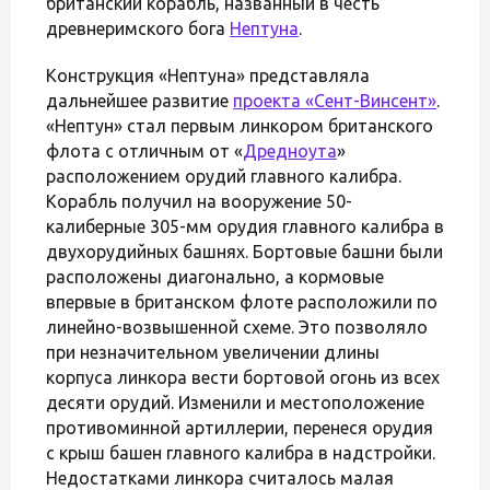
британский корабль, названный в честь
древнеримского бога
Нептуна
.
Конструкция «Нептуна» представляла
дальнейшее развитие
проекта «Сент-Винсент»
.
«Нептун» стал первым линкором британского
флота с отличным от «
Дредноута
»
расположением орудий главного калибра.
Корабль получил на вооружение 50-
калиберные 305-мм орудия главного калибра в
двухорудийных башнях. Бортовые башни были
расположены диагонально, а кормовые
впервые в британском флоте расположили по
линейно-возвышенной схеме. Это позволяло
при незначительном увеличении длины
корпуса линкора вести бортовой огонь из всех
десяти орудий. Изменили и местоположение
противоминной артиллерии, перенеся орудия
с крыш башен главного калибра в надстройки.
Недостатками линкора считалось малая