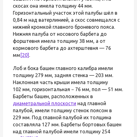
скосах она имела толщину 44 мм.
Горизонтальный участок этой палубы шёл в
0,84 м над ватерлинией, а скос совмещался с
нижней кромкой главного броневого пояса.
Нижняя палуба от носового барбета до
форштевня имела толщину 38 мм, а от
кормового барбета до ахтерштевня — 76
мм
[20]
.
Лоб и бока башен главного калибра имели
толщину 279 мм, задняя стенка — 203 мм.
Наклонная часть крыши имела толщину
102 мм, горизонтальная − 76 мм, пол — 51 мм.
Барбеты башен, расположенных в
диаметральной плоскости
над главной
палубой, имели толщину стенок поясом в
229 мм. Под главной палубой их толщина
составляла 127 мм. Барбеты бортовых башен
над главной палубой имели толщину 254