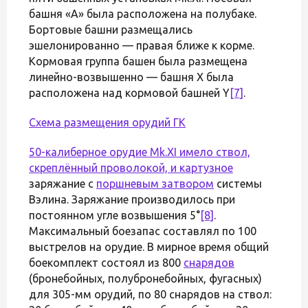
башня «А» была расположена на полубаке.
Бортовые башни размещались
эшелонированно — правая ближе к корме.
Кормовая группа башен была размещена
линейно-возвышенно — башня X была
расположена над кормовой башней Y
[7]
.
Схема размещения орудий ГК
50-калиберное орудие Mk.XI имело ствол,
скреплённый проволокой, и
картузное
заряжание с
поршневым затвором
системы
Вэлина. Заряжание производилось при
постоянном угле возвышения 5°
[8]
.
Максимальный боезапас составлял по 100
выстрелов на орудие. В мирное время общий
боекомплект состоял из 800
снарядов
(бронебойных, полубронебойных, фугасных)
для 305-мм орудий, по 80 снарядов на ствол: