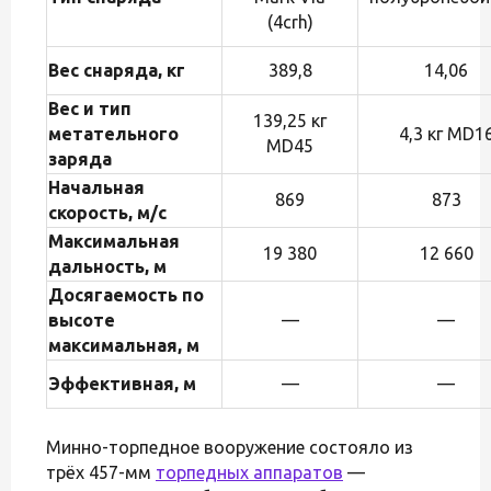
(4crh)
Вес снаряда, кг
389,8
14,06
Вес и тип
139,25 кг
метательного
4,3 кг MD1
MD45
заряда
Начальная
869
873
скорость, м/с
Максимальная
19 380
12 660
дальность, м
Досягаемость по
высоте
—
—
максимальная, м
Эффективная, м
—
—
Минно-торпедное вооружение состояло из
трёх 457-мм
торпедных аппаратов
—