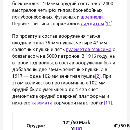
боекомплект 102-мм орудий составлял 2400
выстрелов четырёх типов: бронебойных,
полубронебойных, фугасных и
шрапнели
.
Первые три типа снаряжались
лиддитом
[11]
.
По проекту в состав вооружения также
входили одна 76-мм пушка, четыре 47-мм
салютных пушки и пять
пулемётов Максима
с
боезапасом на 5000 патронов. В 1916 году, на
второй год войны, в состав вооружения были
добавлены две 76-мм зенитные пушки, а в
1917 — одна 102-мм зенитная пушка
[2]
. При
этом количество противоминных 102-мм
орудий было уменьшено до 12 за счёт
демонтажа орудий с верхней платформы и
нижнего
каземата
кормовой надстройки
[11]
.
12″/50 Mark
Орудие
4″/50 B
XI
[8]