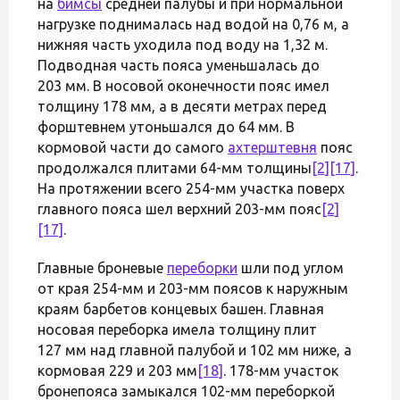
на
бимсы
средней палубы и при нормальной
нагрузке поднималась над водой на 0,76 м, а
нижняя часть уходила под воду на 1,32 м.
Подводная часть пояса уменьшалась до
203 мм. В носовой оконечности пояс имел
толщину 178 мм, а в десяти метрах перед
форштевнем утоньшался до 64 мм. В
кормовой части до самого
ахтерштевня
пояс
продолжался плитами 64-мм толщины
[2]
[17]
.
На протяжении всего 254-мм участка поверх
главного пояса шел верхний 203-мм пояс
[2]
[17]
.
Главные броневые
переборки
шли под углом
от края 254-мм и 203-мм поясов к наружным
краям барбетов концевых башен. Главная
носовая переборка имела толщину плит
127 мм над главной палубой и 102 мм ниже, а
кормовая 229 и 203 мм
[18]
. 178-мм участок
бронепояса замыкался 102-мм переборкой