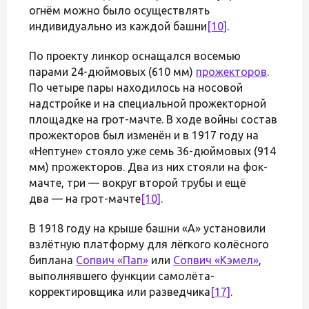
огнём можно было осуществлять
индивидуально из каждой башни
[10]
.
По проекту линкор оснащался восемью
парами 24-дюймовых (610 мм)
прожекторов
.
По четыре пары находилось на носовой
надстройке и на специальной прожекторной
площадке на грот-мачте. В ходе войны состав
прожекторов был изменён и в 1917 году на
«Нептуне» стояло уже семь 36-дюймовых (914
мм) прожекторов. Два из них стояли на фок-
мачте, три — вокруг второй трубы и ещё
два — на грот-мачте
[10]
.
В 1918 году на крыше башни «А» установили
взлётную платформу для лёгкого колёсного
биплана
Сопвич «Пап»
или
Сопвич «Кэмел»
,
выполнявшего функции самолёта-
корректировщика или разведчика
[17]
.