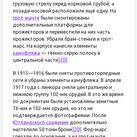
грузовую стрелу перед кормовой трубой, а
позади носовой расположили ещё одну. На
грот-мачте
были смонтированы
дополнительные платформы для
прожекторов и переместили на них часть
прожекторов. Убрали брам-стеньги и грот-
марс. На корпусе нанесли элементы
камуфляжа
— тёмно-серую полосу в
центральной части
[20]
.
В 1915—1916 были сняты противоторпедные
сети и убраны элементы камуфляжа. В апреле
1917 года с линкора сняли центральную и
нижнюю группу 102-мм орудий. В это же время
по документам были установлены зенитные
76-мм и 102-мм орудия, но это не
подтверждается фотографиями. После
Ютландского сражения
дополнительно
настелили 50 тонн брони
[20]
. Фор-марс
срезали до основания, а на грот-мачте