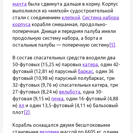
мачта
была сдвинута дальше в корму. Корпус
выполнялся из «мягкой» судостроительной
стали с соединением
клепкой
.
Система набора
корпуса
корабля смешанная, продольно-
поперечная. Днище и передняя палуба имели
продольную систему набора, а борта и
остальные палубы — поперечную систему
[5]
.
В состав спасательных средств входили два
50-футовых (15,25 м) паровых
катера
, один 42-
футовый (12,81 м) парусный
баркас
, один 36
футовый (10,98 м) парусный полубаркас, три
32-футовых (9,76 м) спасательных катера, три
27-футовых (8,24 м)
вельбота
, одна 30-
футовая (9,15 м)
гичка
, один 16-футовый (4,88
м)
ял
и один 13,5-футовый (4,11 м) бальзовый
плот
[2]
.
Корабль оснащался двумя бесштоковыми
становыми
якорями
массой по 6605 кг, одним