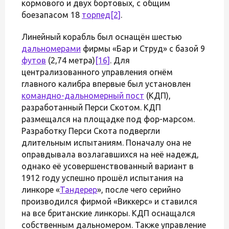
кормового и двух бортовых, с общим
боезапасом 18
торпед
[2]
.
Линейный корабль был оснащён шестью
дальномерами
фирмы «Бар и Струд» с базой 9
футов
(2,74 метра)
[16]
. Для
централизованного управления огнём
главного калибра впервые был установлен
командно-дальномерный пост
(КДП),
разработанный Перси Скотом. КДП
размещался на площадке под фор-марсом.
Разработку Перси Скота подвергли
длительным испытаниям. Поначалу она не
оправдывала возлагавшихся на неё надежд,
однако её усовершенствованный вариант в
1912 году успешно прошёл испытания на
линкоре «
Тандерер
», после чего серийно
производился фирмой «Виккерс» и ставился
на все британские линкоры. КДП оснащался
собственным дальномером. Также управление