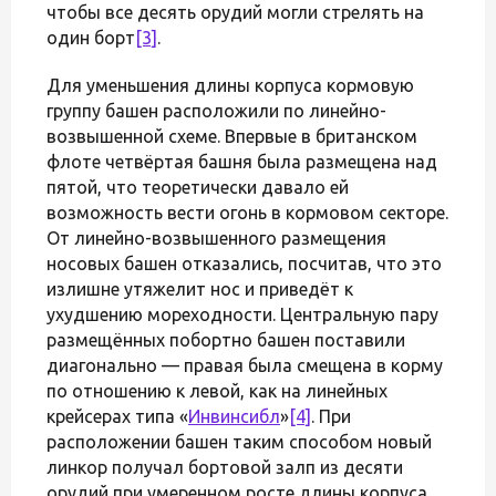
чтобы все десять орудий могли стрелять на
один борт
[3]
.
Для уменьшения длины корпуса кормовую
группу башен расположили по линейно-
возвышенной схеме. Впервые в британском
флоте четвёртая башня была размещена над
пятой, что теоретически давало ей
возможность вести огонь в кормовом секторе.
От линейно-возвышенного размещения
носовых башен отказались, посчитав, что это
излишне утяжелит нос и приведёт к
ухудшению мореходности. Центральную пару
размещённых побортно башен поставили
диагонально — правая была смещена в корму
по отношению к левой, как на линейных
крейсерах типа «
Инвинсибл
»
[4]
. При
расположении башен таким способом новый
линкор получал бортовой залп из десяти
орудий при умеренном росте длины корпуса.