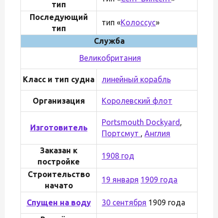
тип
Последующий
тип «
Колоссус
»
тип
Служба
Великобритания
Класс и тип судна
линейный корабль
Организация
Королевский флот
Portsmouth Dockyard
,
Изготовитель
Портсмут
,
Англия
Заказан к
1908 год
постройке
Строительство
19 января
1909 года
начато
Спущен на воду
30 сентября
1909 года