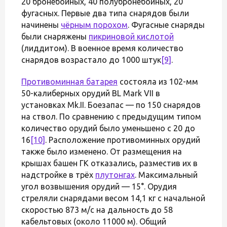
20 бронебойных, 40 полубронебойных, 20
фугасных. Первые два типа снарядов были
начинены
чёрным порохом
. Фугасные снаряды
были снаряжены
пикриновой кислотой
(лиддитом). В военное время количество
снарядов возрастало до 1000 штук
[9]
.
Противоминная батарея
состояла из 102-мм
50-калиберных орудий BL Mark VII в
установках Mk.II. Боезапас — по 150 снарядов
на ствол. По сравнению с предыдущим типом
количество орудий было уменьшено с 20 до
16
[10]
. Расположение противоминных орудий
также было изменено. От размещения на
крышах башен ГК отказались, разместив их в
надстройке в трёх
плутонгах
. Максимальный
угол возвышения орудий — 15°. Орудия
стреляли снарядами весом 14,1 кг с начальной
скоростью 873 м/с на дальность до 58
кабельтовых (около 11000 м). Общий