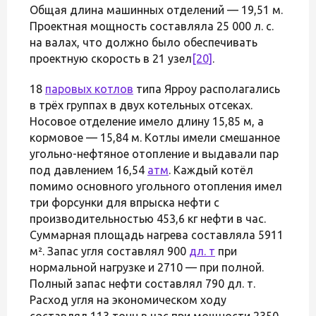
Общая длина машинных отделений — 19,51 м.
Проектная мощность составляла 25 000 л. с.
на валах, что должно было обеспечивать
проектную скорость в 21 узел
[20]
.
18
паровых котлов
типа Ярроу располагались
в трёх группах в двух котельных отсеках.
Носовое отделение имело длину 15,85 м, а
кормовое — 15,84 м. Котлы имели смешанное
угольно-нефтяное отопление и выдавали пар
под давлением 16,54
атм
. Каждый котёл
помимо основного угольного отопления имел
три форсунки для впрыска нефти с
производительностью 453,6 кг нефти в час.
Суммарная площадь нагрева составляла 5911
м². Запас угля составлял 900
дл. т
при
нормальной нагрузке и 2710 — при полной.
Полный запас нефти составлял 790 дл. т.
Расход угля на экономическом ходу
составлял 113 тонн в час при мощности 2350