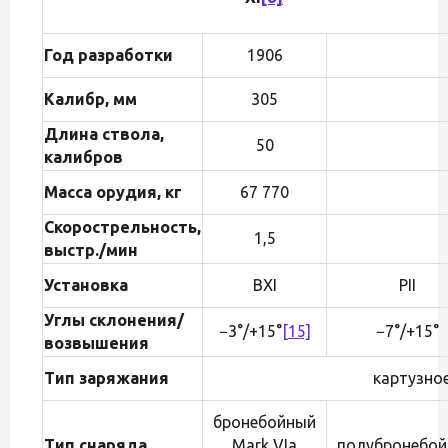
Год разработки
1906
Калибр, мм
305
Длина ствола,
50
калибров
Масса орудия, кг
67 770
Скорострельность,
1,5
выстр./мин
Установка
BXI
PII
Углы склонения/
−3°/+15°
[15]
−7°/+15°
возвышения
Тип заряжания
картузно
бронебойный
Тип снаряда
Mark VIa
полубронебо