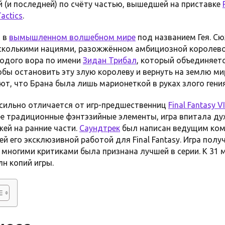
ей (и последней) по счёту частью, вышедшей на приставке
Tactics
.
т в
вымышленном волшебном мире
под названием Гея. С
сколькими нациями, разожжённом амбициозной королево
одого вора по имени
Зидан Трибал
, который объединяет
бы остановить эту злую королеву и вернуть на землю ми
ают, что Брана была лишь марионеткой в руках злого гени
X сильно отличается от игр-предшественниц
Final Fantasy VI
е традиционные фэнтэзийные элементы, игра впитала ду
ей на ранние части.
Саундтрек
был написан ведущим ко
ей его эксклюзивной работой для Final Fantasy. Игра пол
многими критиками была признана лучшей в серии. К 31 м
н копий игры.