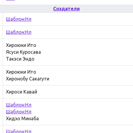
Создатели
Шаблон:Нл
Шаблон:Нл
Хироюки Ито
Ясуси Куросава
Такэси Эндо
Хироюки Ито
Хиронобу Сакагути
Хироси Кавай
Шаблон:Нл
Шаблон:Нл
Хидэо Минаба
Шаблон:Нл