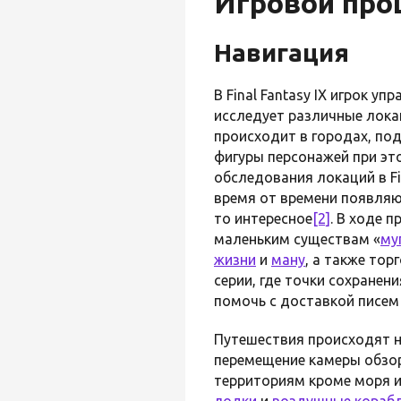
Игровой про
Навигация
В Final Fantasy IX игрок 
исследует различные лока
происходит в городах, по
фигуры персонажей при э
обследования локаций в Fi
время от времени появляют
то интересное
[2]
. В ходе 
маленьким существам «
му
жизни
и
ману
, а также то
серии, где точки сохранен
помочь с доставкой писем
Путешествия происходят н
перемещение камеры обзор
территориям кроме моря и
лодки
и
воздушные кораб