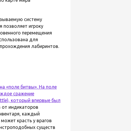
называемую систему
ая позволяет игроку
новенного перемещения
использована для
 прохождения лабиринтов.
на «поле битвы». На поле
аждое сражение
ttle), который впервые был
 от индикаторов
нвентаря, каждый
 может красть у врагов
онстроподобных существ