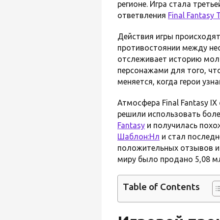
регионе. Игра стала треть
ответвления
Final Fantasy 
Действия игры происходя
противостоянии между не
отслеживает историю мол
персонажами для того, что
меняется, когда герои узн
Атмосфера Final Fantasy I
решили использовать боле
Fantasy
и получилась похож
Шаблон:Нл
и стал последн
положительных отзывов и 
миру было продано 5,08 мл
Table of Contents