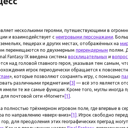
цесс
управляет несколькими героями, путешествующими в огром
ции и взаимодействует с
неигровыми персонажами
. Боль
дземельях, пещерах и других местах, отображённых на
мир
том перемещаются по двухмерным
пререндерным
полям. 
nal Fantasy IX введена система
восклицательных
и
вопрос
ся над головой главного героя, указывая тем самым, что
прохождения игрок периодически обращается к повсемес
глам
», которые позволяют сохранять игру, с помощью
па
рговать различными предметами
[3]
— всё это является от
ия имели те же самые функции. Кроме того, муглы иногда 
 для почтовой сети «Могнет»
[1]
.
а полностью трёхмерном игровом поле, где впервые в с
а по направлению «вверх-вниз»
[1]
. Игрок свободно пере
 гор, для преодоления этих географических преград могу
ли
. Как и в предыдущих частях
Final Fantasy
, перемещение 