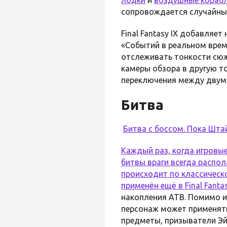
сопровождается случайны
Final Fantasy IX добавляе
«Событий в реальном време
отслеживать тонкости сюж
камеры обзора в другую т
переключения между двумя
Битва
Битва с боссом. Пока Шта
Каждый раз, когда игровые
битвы враги всегда распо
происходит по классическо
применён ещё в
Final Fanta
накопления ATB. Помимо и
персонаж может применять
предметы, призыватели Э