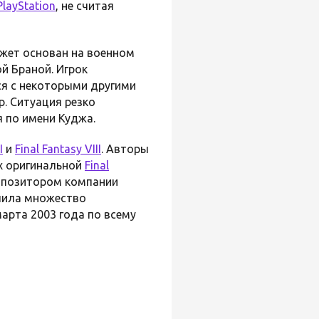
PlayStation
, не считая
южет основан на военном
й Браной. Игрок
ся с некоторыми другими
р. Ситуация резко
я по имени Куджа.
I
и
Final Fantasy VIII
. Авторы
х оригинальной
Final
мпозитором компании
учила множество
арта 2003 года по всему