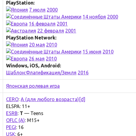
PlayStation:
7 июля
2000
14 ноября
2000
16 февраля
2001
22 февраля
2001
PlayStation Network:
20 мая
2010
15 июня
2010
26 мая
2010
Windows, iOS, Android:
Шаблон:Флагификация/Земля
2016
Японская ролевая игра
CERO
:
A (для любого возраста)
[d]
ELSPA: 11+
ESRB
:
T
— Teens
OFLC (A)
: M15+
PEGI
: 16
USK
: 6+