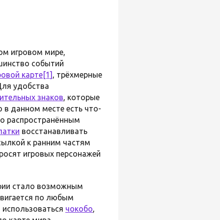
ном игровом мире,
шинство событий
овой карте
[1]
, трёхмерные
Для удобства
ительных знаков
, которые
 в данном месте есть что-
тно распространённым
латки
восстанавливать
сылкой к ранним частям
просят игровых персонажей
ерии стало возможным
двигается по любым
т использоваться
чокобо
,
по карте мира