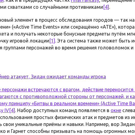
ми схватками со случайными противниками
[4]
.
т новый элемент в процесс обследования городов — так 
ни» («Active Time Events» или сокращённо «ATE»), котор
ета и получать некоторые бонусные предметы путём мг
очку игровой локации
[1]
. Эта система также может быть 
 группами персонажей во время решения головоломок и
йнер атакует, Зидан ожидает команды игрока
 персонажи встречаются с врагом, действие переносится 
лагаются с противоположной стороны от персонажей, и к
му принципу «Битвы в реальном времени» (Active Time Ba
sy IV
[4]
. Набор доступных команд появляется в
окне
слева
спользования простых физических атак и предметов из и
 свои уникальные приёмы и навыки. Например, вор Зидан
йко и Гарнет способны призывать на помощь огромных м