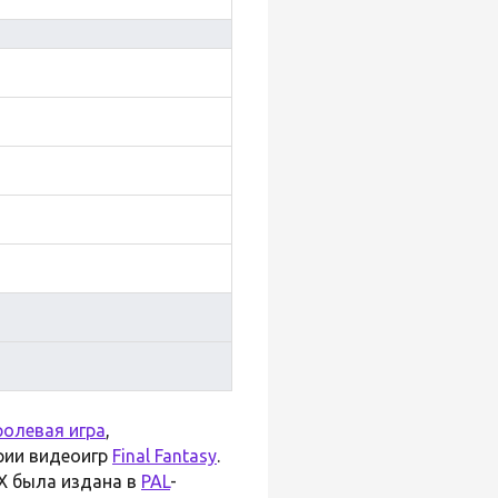
ролевая игра
,
ерии видеоигр
Final Fantasy
.
 IX была издана в
PAL
-