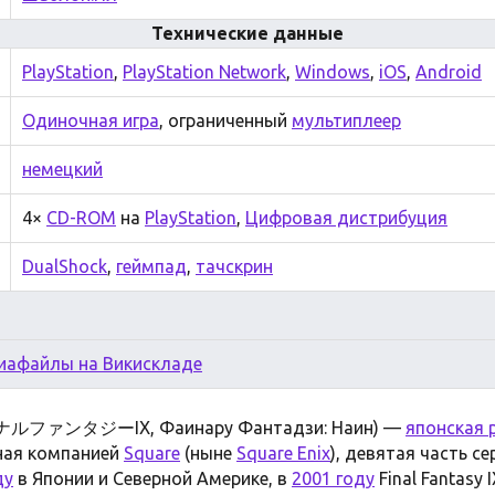
Технические данные
PlayStation
,
PlayStation Network
,
Windows
,
iOS
,
Android
Одиночная игра
, ограниченный
мультиплеер
немецкий
4×
CD-ROM
на
PlayStation
,
Цифровая дистрибуция
DualShock
,
геймпад
,
тачскрин
иафайлы на Викискладе
ファンタジーIX, Фаинару Фантадзи: Наин) —
японская 
ная компанией
Square
(ныне
Square Enix
), девятая часть с
ду
в Японии и Северной Америке, в
2001 году
Final Fantasy