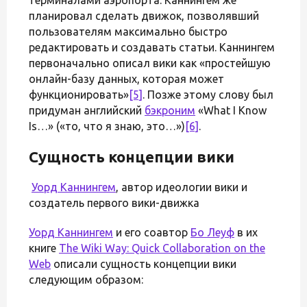
планировал сделать движок, позволявший
пользователям максимально быстро
редактировать и создавать статьи. Каннингем
первоначально описал вики как «простейшую
онлайн-базу данных, которая может
функционировать»
[5]
. Позже этому слову был
придуман английский
бэкроним
«What I Know
Is…» («то, что я знаю, это…»)
[6]
.
Сущность концепции вики
Уорд Каннингем
, автор идеологии вики и
создатель первого вики-движка
Уорд Каннингем
и его соавтор
Бо Леуф
в их
книге
The Wiki Way: Quick Collaboration on the
Web
описали сущность концепции вики
следующим образом: