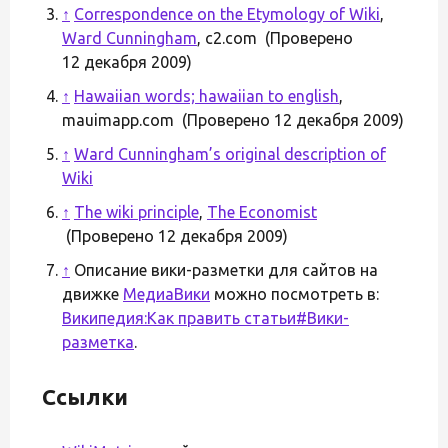
↑
Correspondence on the Etymology of Wiki
,
Ward Cunningham
, c2.com (Проверено
12 декабря 2009)
↑
Hawaiian words; hawaiian to english
,
mauimapp.com (Проверено 12 декабря 2009)
↑
Ward Cunningham’s original description of
Wiki
↑
The wiki principle
,
The Economist
(Проверено 12 декабря 2009)
↑
Описание вики-разметки для сайтов на
движке
МедиаВики
можно посмотреть в:
Википедия:Как править статьи#Вики-
разметка
.
Ссылки