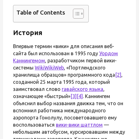
Table of Contents
История
Впервые термин «вики» для описания веб-
сайта был использован в 1995 году
Уордом
Каннингемом
, разработчиком первой вики-
системы
WikiWikiWeb
, «Портлендского
хранилища образцов» программного кода
[2]
,
созданной 25 марта 1995 года, который
заимствовал слово
гавайского языка
,
означающее «быстрый»
[3]
[4]
. Каннингем
объяснил выбор названия движка тем, что он
вспомнил работника международного
аэропорта Гонолулу, посоветовавшего ему
воспользоваться
вики-вики шаттлом
—
небольшим автобусом, курсировавшим между
терминалами аэропорта. Каннингем же