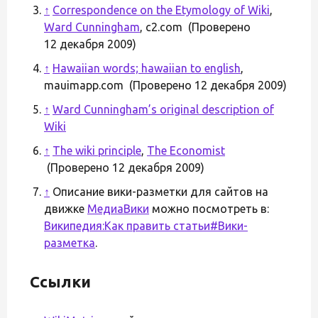
↑
Correspondence on the Etymology of Wiki
,
Ward Cunningham
, c2.com (Проверено
12 декабря 2009)
↑
Hawaiian words; hawaiian to english
,
mauimapp.com (Проверено 12 декабря 2009)
↑
Ward Cunningham’s original description of
Wiki
↑
The wiki principle
,
The Economist
(Проверено 12 декабря 2009)
↑
Описание вики-разметки для сайтов на
движке
МедиаВики
можно посмотреть в:
Википедия:Как править статьи#Вики-
разметка
.
Ссылки