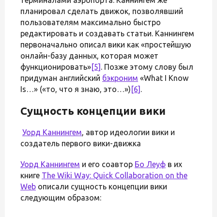
планировал сделать движок, позволявший
пользователям максимально быстро
редактировать и создавать статьи. Каннингем
первоначально описал вики как «простейшую
онлайн-базу данных, которая может
функционировать»
[5]
. Позже этому слову был
придуман английский
бэкроним
«What I Know
Is…» («то, что я знаю, это…»)
[6]
.
Сущность концепции вики
Уорд Каннингем
, автор идеологии вики и
создатель первого вики-движка
Уорд Каннингем
и его соавтор
Бо Леуф
в их
книге
The Wiki Way: Quick Collaboration on the
Web
описали сущность концепции вики
следующим образом: