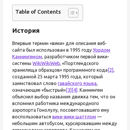
Table of Contents
История
Впервые термин «вики» для описания веб-
сайта был использован в 1995 году
Уордом
Каннингемом
, разработчиком первой вики-
системы
WikiWikiWeb
, «Портлендского
хранилища образцов» программного кода
[2]
,
созданной 25 марта 1995 года, который
заимствовал слово
гавайского языка
,
означающее «быстрый»
[3]
[4]
. Каннингем
объяснил выбор названия движка тем, что он
вспомнил работника международного
аэропорта Гонолулу, посоветовавшего ему
воспользоваться
вики-вики шаттлом
—
небольшим автобусом, курсировавшим между
терминалами аэропорта. Каннингем же