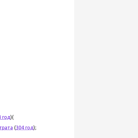
8 год
)(
трата
(
304 год
);