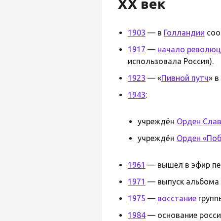
XX век
1903
— в
Голландии
соо
1917
—
начало революц
использовала Россия).
1923
— «
Пивной путч
» в
1943
:
учреждён
Орден Сла
учреждён
Орден «По
1961
— вышел в эфир пе
1971
— выпуск альбома
1975
—
восстание
групп
1984
— основание росси