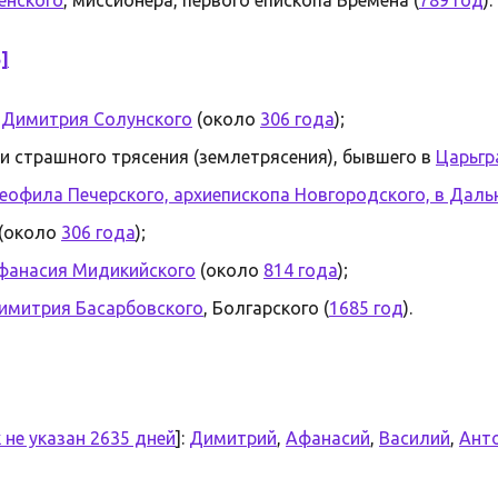
5]
 Димитрия Солунского
(около
306 года
);
и страшного трясения (землетрясения), бывшего в
Царьгр
офила Печерского, архиепископа Новгородского, в Даль
(около
306 года
);
фанасия Мидикийского
(около
814 года
);
имитрия Басарбовского
, Болгарского (
1685 год
).
 не указан 2635 дней
]:
Димитрий
,
Афанасий
,
Василий
,
Ант