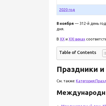
2020 год
8 ноября
— 312-й день год
дня.
В
XX
и
XXI веках
соответств
Table of Contents
Праздники и
См. также:
Категория:Празд
Международн