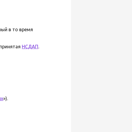
рый в то время
дпринятая
НСДАП
.
ых
»).