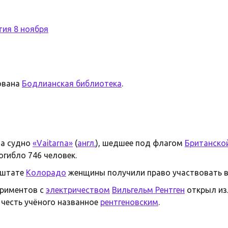
тия 8 ноября
ована
Бодлианская библиотека
.
на судно
«Vaitarna»
(
англ.
), шедшее под флагом
Британско
погибло 746 человек.
штате
Колорадо
женщины получили право участвовать в
ериментов с
электричеством
Вильгельм Рентген
открыл изл
 честь учёного названное
рентгеновским
.