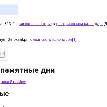
а (313-й в
високосные годы
) в
григорианском календаре
.
ует 26 октября
юлианского календаря
[1]
.
 памятные дни
ники 8 ноября
ые