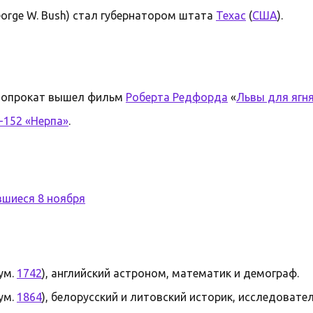
orge W. Bush) стал губернатором штата
Техас
(
США
).
нопрокат вышел фильм
Роберта Редфорда
«
Львы для ягн
-152 «Нерпа»
.
вшиеся 8 ноября
ум.
1742
), английский астроном, математик и демограф.
ум.
1864
), белорусский и литовский историк, исследовате