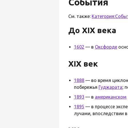
События
См. также:
Категория:Собы
До XIX века
1602
— в
Оксфорде
осн
XIX век
1888
— во время цикло
побережья
Гуджарата
; 
1893
— в
американском
1895
— в процессе эксп
лучами, впоследствии в