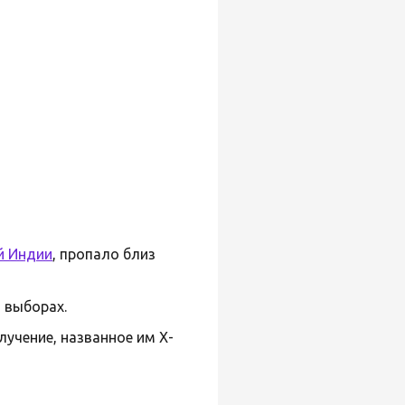
й Индии
, пропало близ
 выборах.
учение, названное им X-