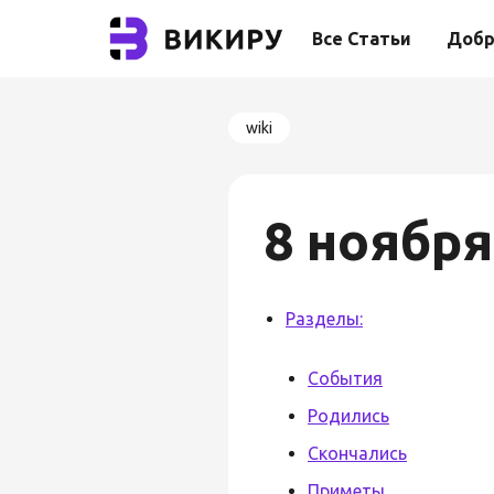
Все Статьи
Добр
wiki
8 ноября
Разделы:
События
Родились
Скончались
Приметы