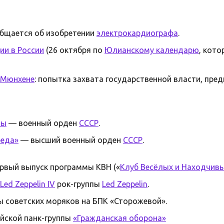
бщается об изобретении
электрокардиографа
.
ии в России
(26 октября по
Юлианскому календарю
, кото
Мюнхене
: попытка захвата государственной власти, пре
вы
— военный орден
СССР
.
беда»
— высший военный орден
СССР
.
рвый выпуск программы КВН («
Клуб Весёлых и Находчив
Led Zeppelin IV
рок-группы
Led Zeppelin
.
ы советских моряков на БПК «Сторожевой».
йской панк-группы
«Гражданская оборона»