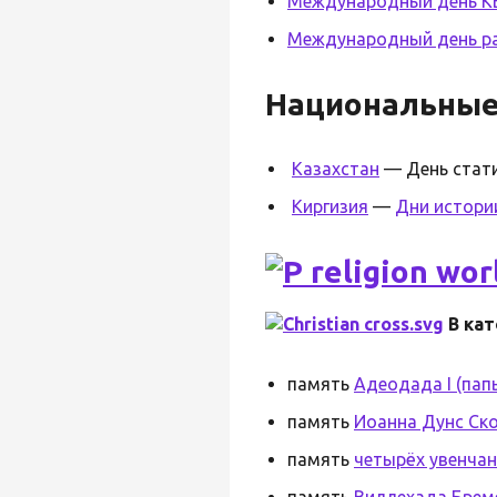
Международный день К
Международный день р
Национальны
Казахстан
— День стати
Киргизия
—
Дни истори
В кат
память
Адеодада I (пап
память
Иоанна Дунс Ск
память
четырёх увенчан
память
Виллехада Брем