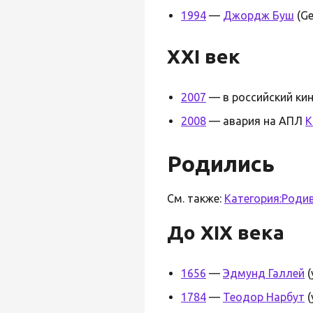
1994
—
Джордж Буш
(Ge
XXI век
2007
— в российский ки
2008
— авария на АПЛ
К
Родились
См. также:
Категория:Роди
До XIX века
1656
—
Эдмунд Галлей
(
1784
—
Теодор Нарбут
(