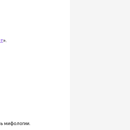
ят
».
ль мифологии.