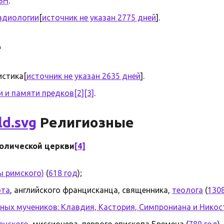
ВН
.
адиологии
[
источник не указан 2775 дней
].
е
стика[
источник не указан 2635 дней
].
и и памяти предков
[2]
[3]
.
Религиозные
олической церкви
[4]
ы римского)
(
618 год
);
ота
, английского францисканца, священника,
теолога
(
130
ных мучеников: Клавдия, Кастория, Симпрониана и Никос
енского
, миссионера, первого епископа Бремена (
789 год
).