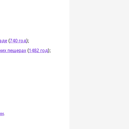
аде
(
740 год
);
них пещерах
(
1482 год
);
он
.