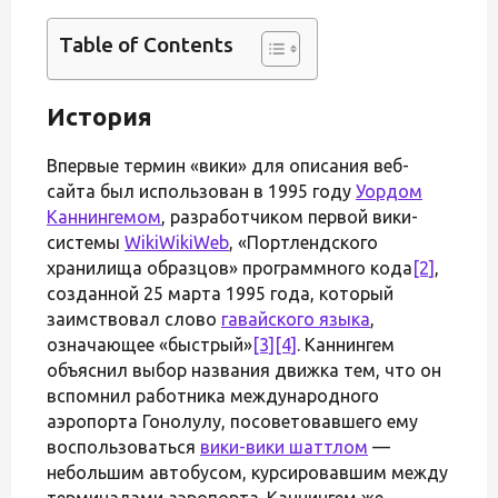
Table of Contents
История
Впервые термин «вики» для описания веб-
сайта был использован в 1995 году
Уордом
Каннингемом
, разработчиком первой вики-
системы
WikiWikiWeb
, «Портлендского
хранилища образцов» программного кода
[2]
,
созданной 25 марта 1995 года, который
заимствовал слово
гавайского языка
,
означающее «быстрый»
[3]
[4]
. Каннингем
объяснил выбор названия движка тем, что он
вспомнил работника международного
аэропорта Гонолулу, посоветовавшего ему
воспользоваться
вики-вики шаттлом
—
небольшим автобусом, курсировавшим между
терминалами аэропорта. Каннингем же