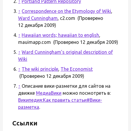
↑
Portland Pattern Repository
↑
Correspondence on the Etymology of Wiki
,
Ward Cunningham
, c2.com (Проверено
12 декабря 2009)
↑
Hawaiian words; hawaiian to english
,
mauimapp.com (Проверено 12 декабря 2009)
↑
Ward Cunningham’s original description of
Wiki
↑
The wiki principle
,
The Economist
(Проверено 12 декабря 2009)
↑
Описание вики-разметки для сайтов на
движке
МедиаВики
можно посмотреть в:
Википедия:Как править статьи#Вики-
разметка
.
Ссылки