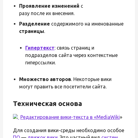
Проявление изменений
с
разу после их внесения.
Разделение
содержимого на именованные
страницы
.
Гипертекст
: связь страниц и
подразделов сайта через контекстные
гиперссылки.
Множество авторов
. Некоторые вики
могут править все посетители сайта.
Техническая основа
Редактирование вики-текста в «
MediaWiki
»
Для создания вики-среды необходимо особое
ПО
—
движок вики
. Это частный вид
систем