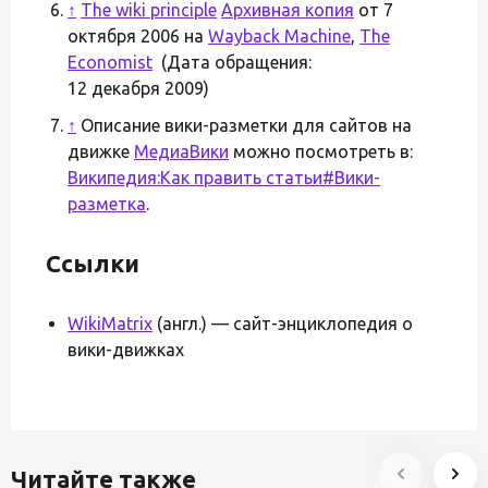
↑
The wiki principle
Архивная копия
от 7
октября 2006 на
Wayback Machine
,
The
Economist
(Дата обращения:
12 декабря 2009)
↑
Описание вики-разметки для сайтов на
движке
МедиаВики
можно посмотреть в:
Википедия:Как править статьи#Вики-
разметка
.
Ссылки
WikiMatrix
(англ.) — сайт-энциклопедия о
вики-движках
Читайте также