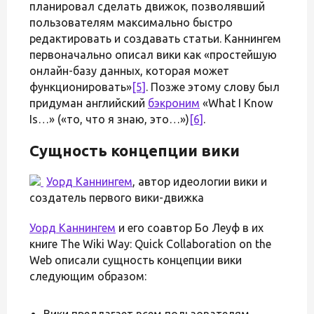
планировал сделать движок, позволявший
пользователям максимально быстро
редактировать и создавать статьи. Каннингем
первоначально описал вики как «простейшую
онлайн-базу данных, которая может
функционировать»
[5]
. Позже этому слову был
придуман английский
бэкроним
«What I Know
Is…» («то, что я знаю, это…»)
[6]
.
Сущность концепции вики
Уорд Каннингем
, автор идеологии вики и
создатель первого вики-движка
Уорд Каннингем
и его соавтор Бо Леуф в их
книге The Wiki Way: Quick Collaboration on the
Web описали сущность концепции вики
следующим образом:
Вики предлагает всем пользователям