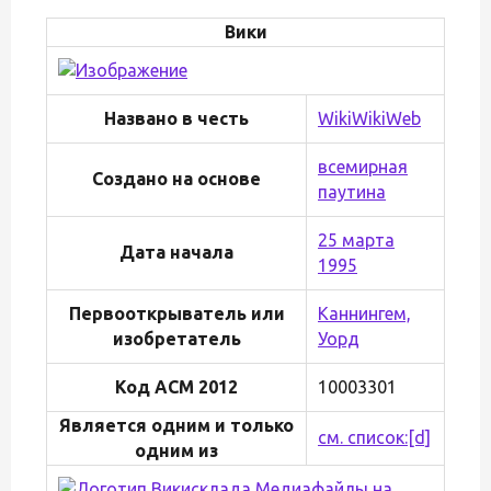
Вики
Названо в честь
WikiWikiWeb
всемирная
Создано на основе
паутина
25 марта
Дата начала
1995
Первооткрыватель или
Каннингем,
изобретатель
Уорд
Код ACM 2012
10003301
Является одним и только
см. список:
[d]
одним из
Медиафайлы на