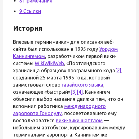
8 Примечания
9 Ссылки
История
Впервые термин «вики» для описания веб-
сайта был использован в 1995 году
Уордом
Каннингемом
, разработчиком первой вики-
системы
WikiWikiWeb
, «Портлендского
хранилища образцов» программного кода
[2]
,
созданной 25 марта 1995 года, который
заимствовал слово
гавайского языка
,
означающее «быстрый»
[3]
[4]
. Каннингем
объяснил выбор названия движка тем, что он
вспомнил работника
международного
аэропорта Гонолулу
, посоветовавшего ему
воспользоваться
вики-вики шаттлом
—
небольшим автобусом, курсировавшим между
терминалами аэропорта. Каннингем же