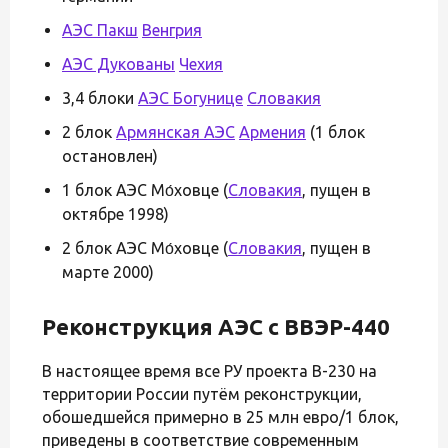
АЭС Пакш
Венгрия
АЭС Дукованы
Чехия
3,4 блоки
АЭС Богунице
Словакия
2 блок
Армянская АЭС
Армения
(1 блок
остановлен)
1 блок АЭС Мо́ховце (
Словакия
, пущен в
октябре 1998)
2 блок АЭС Мо́ховце (
Словакия
, пущен в
марте 2000)
Реконструкция АЭС с ВВЭР-440
В настоящее время все РУ проекта В-230 на
территории России путём реконструкции,
обошедшейся примерно в 25 млн евро/1 блок,
приведены в соответствие современным