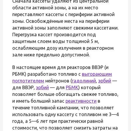
Сначала кассеты удаляют из центральной
области активной зоны, а на их место
переставляют кассеты с периферии активной
зоны. Освобождённые места на периферии
активной зоны заполняют свежими кассетами.
Перегрузка кассет производится под
защитным слоем воды толщиной 5 м,
ослабляющим дозу излучения в реакторном
зале ниже предельно допустимой.
В настоящее время для реакторов ВВЭР (и
РБМК) разработано топливо с
выгорающим
поглотителем
нейтронов (
гадолиний
,
эрбий
—
для ВВЭР,
эрбий
— для
РБМК
) который
позволяет больше обогащать свежее топливо,
и иметь больший запас
реактивности
в
течение топливной кампании, что позволяет
использовать одну кассету с топливом не 3—4
года, а 5—6 лет при практически равной
стоимости, что позволяет снизить затраты на