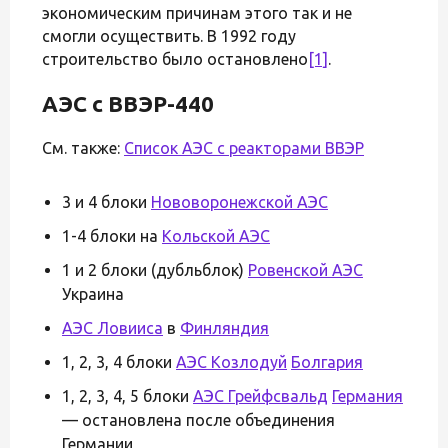
экономическим причинам этого так и не
смогли осуществить. В 1992 году
строительство было остановлено
[1]
.
АЭС с ВВЭР-440
См. также:
Список АЭС с реакторами ВВЭР
3 и 4 блоки
Нововоронежской АЭС
1-4 блоки на
Кольской АЭС
1 и 2 блоки (дубльблок)
Ровенской АЭС
Украина
АЭС Ловииса
в
Финляндия
1, 2, 3, 4 блоки
АЭС Козлодуй
Болгария
1, 2, 3, 4, 5 блоки
АЭС Грейфсвальд
Германия
— остановлена после объединения
Германии