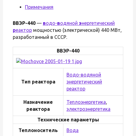
Примечания
ВВЭР-440
—
в
одо-
в
одяной
э
нергетический
р
еактор
мощностью (электрической) 440 МВт,
разработанный в СССР.
ВВЭР-440
Водо-водяной
Тип реактора
энергетический
реактор
Назначение
Теплоэнергетика
,
реактора
электроэнергетика
Технические параметры
Теплоноситель
Вода