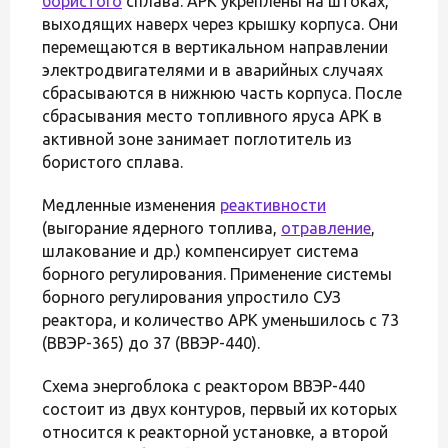
бористого
сплава. АРК укреплены на штоках,
выходящих наверх через крышку корпуса. Они
перемещаются в вертикальном направлении
электродвигателями и в аварийных случаях
сбрасываются в нижнюю часть корпуса. После
сбрасывания место топливного яруса АРК в
активной зоне занимает поглотитель из
бористого сплава.
Медленные изменения
реактивности
(выгорание ядерного топлива,
отравление
,
шлакование и др.) компенсирует система
борного регулирования. Применение системы
борного регулирования упростило СУЗ
реактора, и количество АРК уменьшилось с 73
(ВВЭР-365) до 37 (ВВЭР-440).
Схема энергоблока с реактором ВВЭР-440
состоит из двух контуров, первый их которых
относится к реакторной установке, а второй