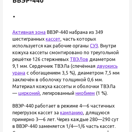
ВВЭР-440
Активная зона
ВВЭР-440 набрана из 349
шестигранных
кассет
, часть которых
используется как рабочие органы
СУЗ
. Внутри
кожуха кассеты смонтировано по треугольной
решётке 126 стержневых
ТВЭЛов
диаметром
9,1 мм. Сердечник ТВЭЛа (спечённая
двуокись
урана
с обогащением 3,5 %), диаметром 7,5 мм
заключён в оболочку толщиной 0,6 мм.
Материал кожуха кассеты и оболочки ТВЭЛа
—
цирконий
, легированный
ниобием
(1 %).
ВВЭР-440 работает в режиме 4—6 частичных
перегрузок кассет за
кампанию
, длящуюся
примерно 3—6 лет. Через каждые 280—290 сут
в ВВЭР-440 заменяется 1/4—1/6 часть кассет.