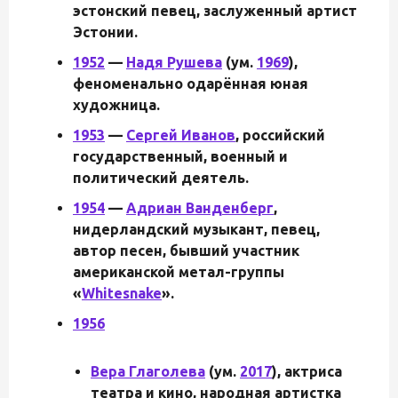
эстонский певец, заслуженный артист
Эстонии.
1952
—
Надя Рушева
(ум.
1969
),
феноменально одарённая юная
художница.
1953
—
Сергей Иванов
, российский
государственный, военный и
политический деятель.
1954
—
Адриан Ванденберг
,
нидерландский музыкант, певец,
автор песен, бывший участник
американской метал-группы
«
Whitesnake
».
1956
Вера Глаголева
(ум.
2017
), актриса
театра и кино, народная артистка