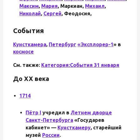
Максим
,
Мария
, Маркиан,
Михаил
,
Николай
,
Сергей
, Феодосия,
События
Кунсткамера
,
Петербург
«
Эксплорер-1
» в
космосе
См. также:
Категория:События 31 января
До XX века
1714
Пётр I
учредил в
Летнем дворце
Санкт-Петербурга
«Государев
кабинет» —
Кунсткамеру
, старейший
музей
России
.