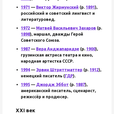
1971
—
Виктор Жирмунский
(р.
1891
),
российский и советский лингвист и
литературовед.
1972
—
Матвей Васильевич Захаров
(р.
1898
), маршал, дважды Герой
Советского Союза.
1987
—
Вера Анджапаридзе
(р.
1900
),
грузинская актриса театра и кино,
народная артистка СССР.
1994
—
Эрвин Штриттматтер
(р.
1912
),
немецкий писатель (
ГДР
).
1995
—
Джордж Эббот
(р.
1887
),
американский писатель, сценарист,
режиссёр и продюсер.
XXI век