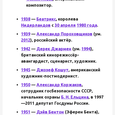
композитор.
1938
—
Беатрикс
, королева
Нидерландов
c
30 апреля
1980 года
.
1939
—
Александр Пороховщиков
(ум.
2012
), российский актёр.
1942
—
Дерек Джармен
(ум.
1994
),
британский кинорежиссёр-
авангардист, сценарист, художник.
1945
—
Джозеф Кошут
, американский
художник-постмодернист.
1950
—
Александр Коржаков
,
сотрудник госбезопасности СССР,
начальник охраны
Б. Н. Ельцина
, в 1997
—2011 депутат Госдумы России.
1951
—
Дэйв Бентон
(Эферен Бента),