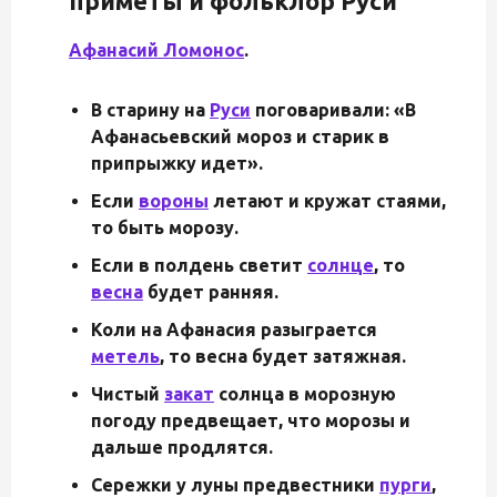
приметы и фольклор Руси
Афанасий Ломонос
.
В старину на
Руси
поговаривали: «В
Афанасьевский мороз и старик в
припрыжку идет».
Если
вороны
летают и кружат стаями,
то быть морозу.
Если в полдень светит
солнце
, то
весна
будет ранняя.
Коли на Афанасия разыграется
метель
, то весна будет затяжная.
Чистый
закат
солнца в морозную
погоду предвещает, что морозы и
дальше продлятся.
Сережки у луны предвестники
пурги
,