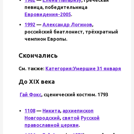
певица, победительница
Евровидения-2005
.
1992
—
Александр Логинов
,
российский биатлонист, трёхкратный
чемпион Европы.
Скончались
См. также:
Категория:Умершие 31 января
До XIX века
Гай Фокс
,
сценический костюм. 1793
1108
—
Никита
,
архиепископ
Новгородский
,
святой
Русской
православной церкви
.