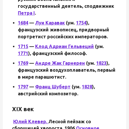
государственный деятель, сподвижник
Петра I
.
1684
—
Луи Каравак
(ум.
1754
),
французский живописец, придворный
портретист российских императоров.
1715
—
Клод Адриан Гельвеций
(ум.
1771
), французский философ.
1769
—
Андре Жак Гарнерен
(ум.
1823
),
французский воздухоплаватель, первый
в мире парашютист.
1797
—
Франц Шуберт
(ум.
1828
),
австрийский композитор.
XIX век
Юлий Клевер.
Лесной пейзаж со
сборщицей хвороста, 1906
Основное