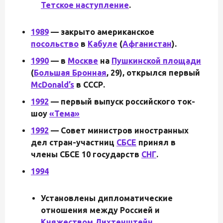
Тетское наступление
.
1989
— закрыто американское
посольство
в
Кабуле
(
Афганистан
).
1990
— в
Москве
на
Пушкинской площади
(
Большая Бронная
, 29), открылся первый
McDonald’s
в СССР.
1992
— первый выпуск российского ток-
шоу
«Тема»
1992
— Совет министров иностранных
дел стран-участниц
СБСЕ
принял в
члены СБСЕ 10 государств
СНГ
.
1994
Установлены дипломатические
отношения между Россией и
Княжеством Лихтенштейн
.