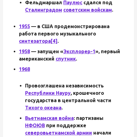
Фельдмаршал
Паулюс
сдался под
Сталинградом
советским войскам
.
1955
— в США продемонстрирована
работа первого музыкального
синтезатора
[4]
.
1958
— запущен «
Эксплорер-1
», первый
американский
спутник
.
1968
Провозглашена независимость
Республики Науру
, крошечного
государства в центральной части
Тихого океана
.
Вьетнамская война
: партизаны
НФОЮВ
при поддержке
северовьетнамской армии
начали