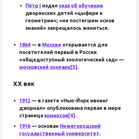
Пётр I
издал
указ об обучении
дворянских детей «цыфири и
геометрии»; «не постигшим основ
знаний» запрещалось жениться.
1864
— в
Москве
открывается для
посетителей первый в России
«общедоступный зоологический сад» —
московский зоопарк
[3]
.
XX век
1912
— в газете «Нью-Йорк ивнинг
джорнал» опубликована первая в мире
страница
комиксов
[4]
.
1916
— основан
Нижегородский
государственный университет
.