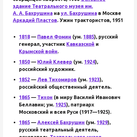
здание
Театрального музея им.
А. А. Бахрушина
на
ул. Бахрушина
в Москве
Аркадий Пластов
.
Ужин трактористов, 1951
1818
—
Павел Фомин
(ум.
1885
), русский
генерал, участник
Кавказской
и
Крымской войн
.
1850
—
Юлий Клевер
(ум.
1924
),
российский художник.
1852
—
Лев Тихомиров
(ум.
1923
),
российский общественный деятель.
1865
—
Тихон
(в миру Василий Иванович
Беллавин; ум.
1925
), патриарх
Московский и всея Руси (1917—1925).
1865
—
Алексей Бахрушин
(ум.
1929
),
русский театральный деятель,
основатель
Театрального музея
.