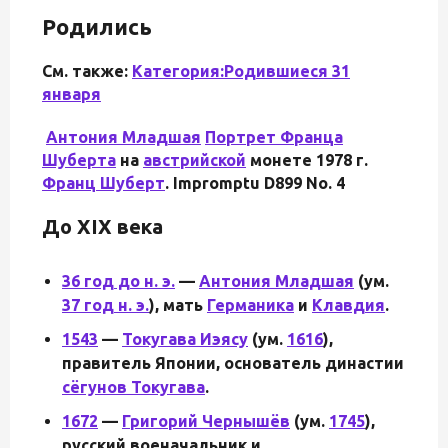
Родились
См. также:
Категория:Родившиеся 31
января
Антония Младшая
Портрет
Франца
Шуберта
на
австрийской
монете 1978 г.
Франц Шуберт
.
Impromptu D899 No. 4
До XIX века
36 год до н. э.
—
Антония Младшая
(ум.
37 год н. э.
), мать
Германика
и
Клавдия
.
1543
—
Токугава Иэясу
(ум.
1616
),
правитель Японии, основатель династии
сёгунов Токугава
.
1672
—
Григорий Чернышёв
(ум.
1745
),
русский военачальник и