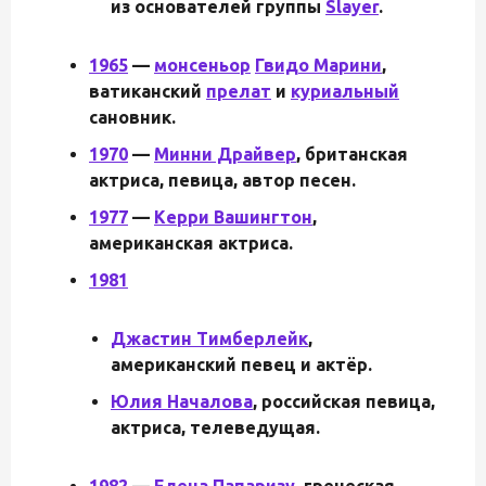
из основателей группы
Slayer
.
1965
—
монсеньор
Гвидо Марини
,
ватиканский
прелат
и
куриальный
сановник.
1970
—
Минни Драйвер
, британская
актриса, певица, автор песен.
1977
—
Керри Вашингтон
,
американская актриса.
1981
Джастин Тимберлейк
,
американский певец и актёр.
Юлия Началова
, российская певица,
актриса, телеведущая.
1982
—
Елена Папаризу
, греческая