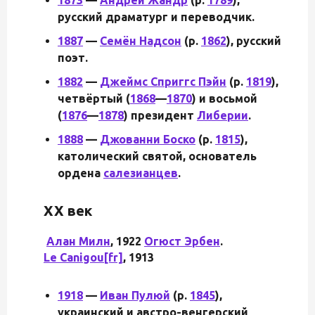
русский драматург и переводчик.
1887
—
Семён Надсон
(р.
1862
), русский
поэт.
1882
—
Джеймс Сприггс Пэйн
(р.
1819
),
четвёртый (
1868
—
1870
) и восьмой
(
1876
—
1878
) президент
Либерии
.
1888
—
Джованни Боско
(р.
1815
),
католический святой, основатель
ордена
салезианцев
.
XX век
Алан Милн
,
1922
Огюст Эрбен
.
Le Canigou
[fr]
, 1913
1918
—
Иван Пулюй
(р.
1845
),
украинский и австро-венгерский