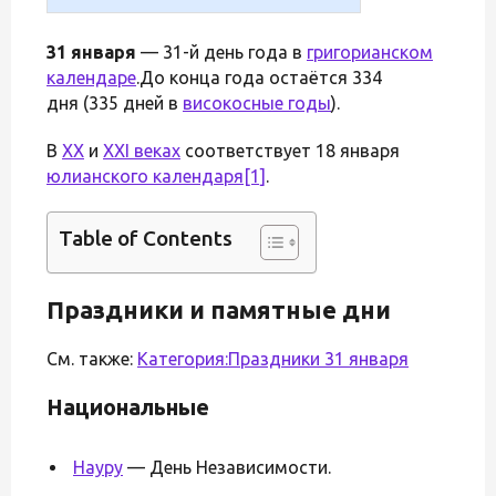
31 января
— 31-й день года в
григорианском
календаре
.До конца года остаётся 334
дня (335 дней в
високосные годы
).
В
XX
и
XXI веках
соответствует 18 января
юлианского календаря
[1]
.
Table of Contents
Праздники и памятные дни
См. также:
Категория:Праздники 31 января
Национальные
Науру
— День Независимости.