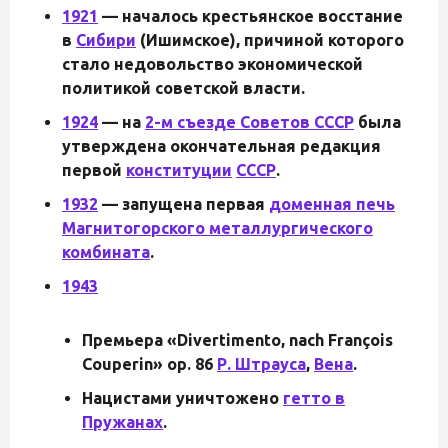
1921
— началось крестьянское восстание
в
Сибири
(Ишимское), причиной которого
стало недовольство экономической
политикой советской власти.
1924
— на
2-м съезде Советов СССР
была
утверждена окончательная редакция
первой
конституции
СССР
.
1932
— запущена первая
доменная печь
Магнитогорского металлургического
комбината
.
1943
Премьера «Divertimento, nach François
Couperin» op. 86
Р. Штрауса
,
Вена
.
Нацистами уничтожено
гетто в
Пружанах
.