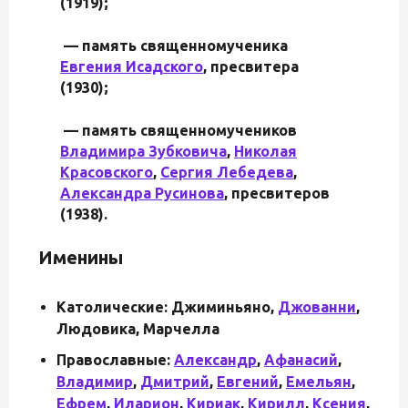
(1919);
— память священномученика
Евгения Исадского
, пресвитера
(1930);
— память священномучеников
Владимира Зубковича
,
Николая
Красовского
,
Сергия Лебедева
,
Александра Русинова
, пресвитеров
(1938).
Именины
Католические: Джиминьяно,
Джованни
,
Людовика, Марчелла
Православные:
Александр
,
Афанасий
,
Владимир
,
Дмитрий
,
Евгений
,
Емельян
,
Ефрем
,
Иларион
,
Кириак
,
Кирилл
,
Ксения
,