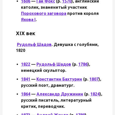
1606
—
Гай Фокс
(р.
1570
), английский
католик, знаменитый участник
Порохового заговора
против короля
Якова I
.
XIX век
Рудольф Шадов
.
Девушка с голубями,
1820
1822
—
Рудольф Шадов
(р.
1786
),
немецкий скульптор.
1841
—
Константин Бахтурин
(р.
1807
),
русский поэт, драматург.
1864
—
Александр Дружинин
(р.
1824
),
русский писатель, литературный
критик, переводчик.
1873
—
Андрей Жандр
(р.
1789
),