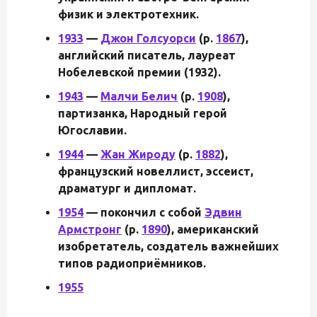
физик и электротехник.
1933
—
Джон Голсуорси
(р.
1867
),
английский писатель, лауреат
Нобелевской премии (1932).
1943
—
Малчи Белич
(р.
1908
),
партизанка, Народный герой
Югославии.
1944
—
Жан Жироду
(р.
1882
),
французский новеллист, эссеист,
драматург и дипломат.
1954
— покончил с собой
Эдвин
Армстронг
(р.
1890
), американский
изобретатель, создатель важнейших
типов радиоприёмников.
1955