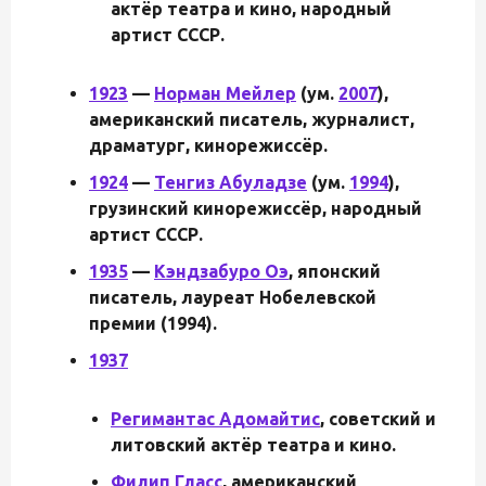
актёр театра и кино, народный
артист СССР.
1923
—
Норман Мейлер
(ум.
2007
),
американский писатель, журналист,
драматург, кинорежиссёр.
1924
—
Тенгиз Абуладзе
(ум.
1994
),
грузинский кинорежиссёр, народный
артист СССР.
1935
—
Кэндзабуро Оэ
, японский
писатель, лауреат Нобелевской
премии (1994).
1937
Регимантас Адомайтис
, советский и
литовский актёр театра и кино.
Филип Гласс
, американский