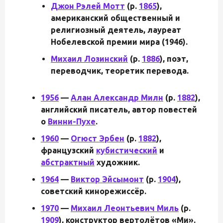
Джон Рэлей Мотт
(р.
1865
),
американский общественный и
религиозный деятель, лауреат
Нобелевской премии мира (1946).
Михаил Лозинский
(р.
1886
), поэт,
переводчик, теоретик перевода.
1956
—
Алан Александр Милн
(р.
1882
),
английский писатель, автор повестей
о
Винни-Пухе
.
1960
—
Огюст Эрбен
(р.
1882
),
французский
кубистический
и
абстрактный
художник.
1964
—
Виктор Эйсымонт
(р.
1904
),
советский кинорежиссёр.
1970
—
Михаил Леонтьевич Миль
(р.
1909
), конструктор вертолётов «Ми».