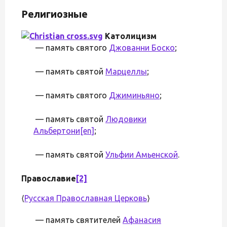
Религиозные
Католицизм
— память святого
Джованни Боско
;
— память святой
Марцеллы
;
— память святого
Джиминьяно
;
— память святой
Людовики
Альбертони
[en]
;
— память святой
Ульфии Амьенской
.
Православие
[2]
⟨
Русская Православная Церковь
⟩
— память святителей
Афанасия