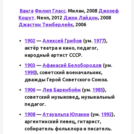
Ванга
Филип Гласс
.
Милан, 2008
Джозеф
Кошут
.
Neon, 2012
Джон Лайдон
,
2008
Джастин Тимберлейк
,
2006
1902
—
Алексей Грибов
(ум.
1977
),
актёр театра и кино, педагог,
народный артист СССР.
1903
—
Афанасий Белобородов
(ум.
1990
), советский военачальник,
дважды Герой Советского Союза.
1906
—
Лев Баренбойм
(ум.
1985
),
советский музыковед, музыкальный
педагог.
1908
—
Атауальпа Юпанки
(ум.
1992
),
аргентинский певец, гитарист,
собиратель фольклора и писатель.