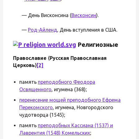
— День Висконсина (
Висконсин
).
—
Род-Айленд
, День вступления в США.
Религиозные
Православие ⟨Русская Православная
Церковь⟩
[2]
память
преподобного Феодора
Освященного
, игумена (368);
перенесение мощей преподобного Ефрема
Перекомского
, игумена, Новгородского
чудотворца (1545);
память
преподобных Кассиана (1537) и
Лаврентия (1548) Комельских
;