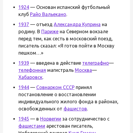
1924
— Основан испанский футбольный
клуб
Райо Вальекано
.
1937
— отъезд
Александра Куприна
на
родину. В
Париже
на Северном вокзале
перед тем, как сесть в московский поезд,
писатель сказал: «Я готов пойти в Москву
пешком…»
1939
— введена в действие
телеграфно
—
телефонная
магистраль
Москва
—
Хабаровск
.
1944
—
Совнарком СССР
принял
постановление о восстановлении
индивидуального жилого фонда в районах,
освобожденных от
фашистов
.
1945
— в
Норвегии
за сотрудничество с
фашистами
арестован писатель,
Нобелевский лауреат
Кнут Гамсун
.