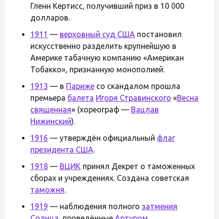
Гленн Кертисс, получивший приз в 10 000
долларов.
1911
—
верховный суд США
постановил
искусственно разделить крупнейшую в
Америке табачную компанию «Американ
Тобакко», признанную монополией.
1913
— в
Париже
со скандалом прошла
премьера
балета
Игоря Стравинского
«
Весна
священная
» (хореограф —
Вацлав
Нижинский
).
1916
— утверждён официальный
флаг
президента США
.
1918
—
ВЦИК
принял Декрет о таможенных
сборах и учреждениях. Создана советская
таможня
.
1919
— наблюдения полного
затмения
Солнца
, проведённые
Артуром