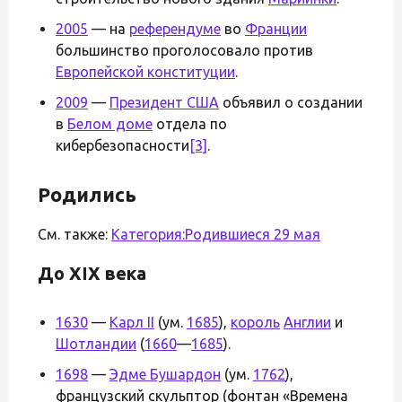
2005
— на
референдуме
во
Франции
большинство проголосовало против
Европейской конституции
.
2009
—
Президент США
объявил о создании
в
Белом доме
отдела по
кибербезопасности
[3]
.
Родились
См. также:
Категория:Родившиеся 29 мая
До XIX века
1630
—
Карл II
(ум.
1685
),
король
Англии
и
Шотландии
(
1660
—
1685
).
1698
—
Эдме Бушардон
(ум.
1762
),
французский скульптор (фонтан «Времена