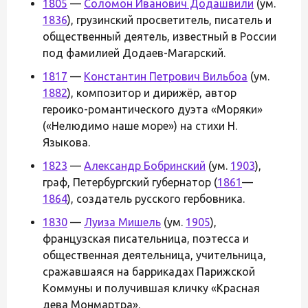
1805
—
Соломон Иванович Додашвили
(ум.
1836
), грузинский просветитель, писатель и
общественный деятель, известный в России
под фамилией Додаев-Магарский.
1817
—
Константин Петрович Вильбоа
(ум.
1882
), композитор и дирижёр, автор
героико-романтического дуэта «Моряки»
(«Нелюдимо наше море») на стихи Н.
Языкова.
1823
—
Александр Бобринский
(ум.
1903
),
граф, Петербургский губернатор (
1861
—
1864
), создатель русского гербовника.
1830
—
Луиза Мишель
(ум.
1905
),
французская писательница, поэтесса и
общественная деятельница, учительница,
сражавшаяся на баррикадах Парижской
Коммуны и получившая кличку «Красная
дева Монмартра».