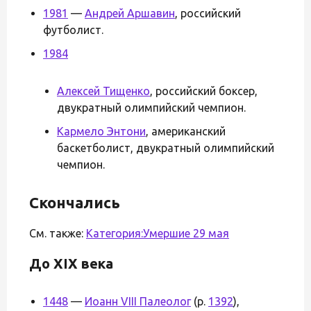
1981
—
Андрей Аршавин
, российский
футболист.
1984
Алексей Тищенко
, российский боксер,
двукратный олимпийский чемпион.
Кармело Энтони
, американский
баскетболист, двукратный олимпийский
чемпион.
Скончались
См. также:
Категория:Умершие 29 мая
До XIX века
1448
—
Иоанн VIII Палеолог
(р.
1392
),