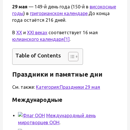
29 мая
— 149-й день года (150-й в
високосные
годы
) в
григорианском календаре
.До конца
года остаётся 216 дней.
В
XX
и
XXI веках
соответствует 16 мая
юлианского календаря
[1]
.
Table of Contents
Праздники и памятные дни
См. также:
Категория:Праздники 29 мая
Международные
Международный день
миротворцев ООН
.