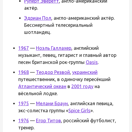
Руперт Эверетт
, англо-американский
актёр.
Эдриан Пол
, англо-американский актёр.
Бессмертный телесериальный
шотландец.
1967
—
Ноэль Галлахер
, английский
музыкант, певец, гитарист и главный автор
песен британской рок-группы
Oasis
.
1968
—
Теодор Резвой
,
украинский
путешественник, в одиночку пересёкший
Атлантический океан
в
2001 году
на
вёсельной лодке.
1975
—
Мелани Браун
, английская певица,
экс-солистка группы «
Spice Girls
».
1976
—
Егор Титов
, российский футболист,
тренер.