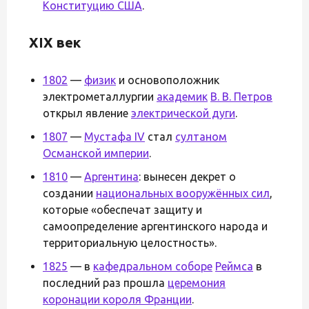
Конституцию США
.
XIX век
1802
—
физик
и основоположник
электрометаллургии
академик
В. В. Петров
открыл явление
электрической дуги
.
1807
—
Мустафа IV
стал
султаном
Османской империи
.
1810
—
Аргентина
: вынесен декрет о
создании
национальных вооружённых сил
,
которые «обеспечат защиту и
самоопределение аргентинского народа и
территориальную целостность».
1825
— в
кафедральном соборе
Реймса
в
последний раз прошла
церемония
коронации короля Франции
.