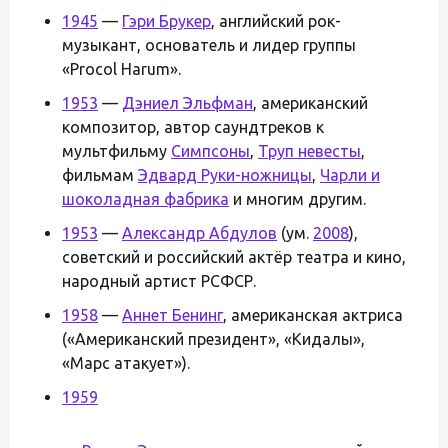
1945
—
Гэри Брукер
, английский рок-
музыкант, основатель и лидер группы
«Procol Harum».
1953
—
Дэниел Эльфман
, американский
композитор, автор саундтреков к
мультфильму
Симпсоны
,
Труп невесты
,
фильмам
Эдвард Руки-ножницы
,
Чарли и
шоколадная фабрика
и многим другим.
1953
—
Александр Абдулов
(ум.
2008
),
советский и российский актёр театра и кино,
народный артист РСФСР.
1958
—
Аннет Бенинг
, американская актриса
(«Американский президент», «Кидалы»,
«Марс атакует»).
1959