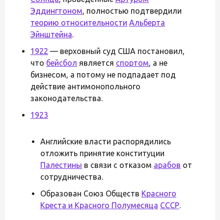
Эддингтоном
, полностью подтвердили
теорию относительности
Альберта
Эйнштейна
.
1922
— верховный суд США постановил,
что
бейсбол
является
спортом
, а не
бизнесом, а потому не подпадает под
действие антимонопольного
законодательства.
1923
Английские власти распорядились
отложить принятие конституции
Палестины
в связи с отказом
арабов
от
сотрудничества.
Образован Союз Обществ
Красного
Креста и Красного Полумесяца
СССР
.