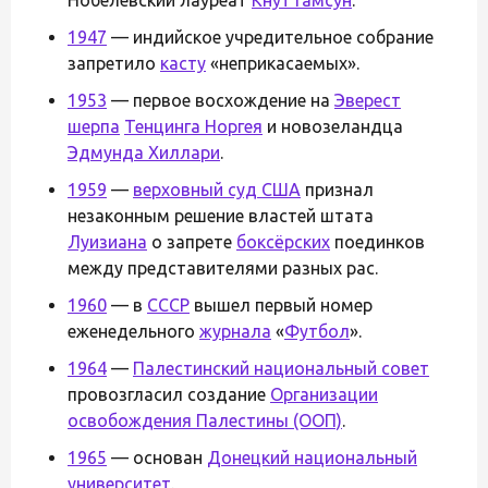
1947
— индийское учредительное собрание
запретило
касту
«неприкасаемых».
1953
— первое восхождение на
Эверест
шерпа
Тенцинга Норгея
и новозеландца
Эдмунда Хиллари
.
1959
—
верховный суд США
признал
незаконным решение властей штата
Луизиана
о запрете
боксёрских
поединков
между представителями разных рас.
1960
— в
СССР
вышел первый номер
еженедельного
журнала
«
Футбол
».
1964
—
Палестинский национальный совет
провозгласил создание
Организации
освобождения Палестины (ООП)
.
1965
— основан
Донецкий национальный
университет
.