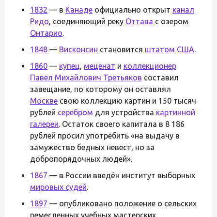
1832
— в
Канаде
официально открыт
канал
Ридо
, соединяющий реку
Оттава
с озером
Онтарио
.
1848
—
Висконсин
становится
штатом
США
.
1860
—
купец
,
меценат
и
коллекционер
Павел Михайлович Третьяков
составил
завещание, по которому он оставлял
Москве
свою коллекцию картин и 150 тысяч
рублей
серебром
для устройства
картинной
галереи
. Остаток своего капитала в 8 186
рублей просил употребить «на выдачу в
замужество бедных невест, но за
добропорядочных людей».
1867
— в России введён институт выборных
мировых судей
.
1897
— опубликовано положение о сельских
ремесленных учебных мастерских,