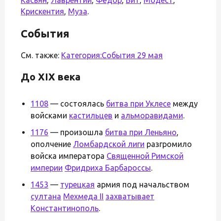
Крискентия
,
Муза
.
События
См. также:
Категория:События 29 мая
До XIX века
1108
— состоялась
битва при Уклесе
между
войсками
кастильцев
и
альморавидами
.
1176
— произошла
битва при Леньяно
,
ополчение
Ломбардской лиги
разгромило
войска императора
Священной Римской
империи
Фридриха Барбароссы
.
1453
—
турецкая
армия под начальством
султана
Мехмеда II
захватывает
Константинополь
.