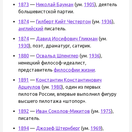
1873
—
Николай Бауман
(ум.
1905
), деятель
большевистской партии.
1874
—
Гилберт Кийт Честертон
(ум.
1936
),
английский
писатель.
1874
—
Давид Иосифович Гликман
(ум.
1930
), поэт, драматург, сатирик.
1880
—
Освальд Шпенглер
(ум.
1936
),
немецкий философ-идеалист,
представитель
философии жизни
.
1891
—
Константин Константинович
Арцеулов
(ум.
1980
), один из первых
пилотов России, впервые выполнил фигуру
высшего пилотажа «штопор».
1892
—
Иван Соколов-Микитов
(ум.
1975
),
писатель.
1894
—
Джозеф Штернберг
(ум.
1969
),