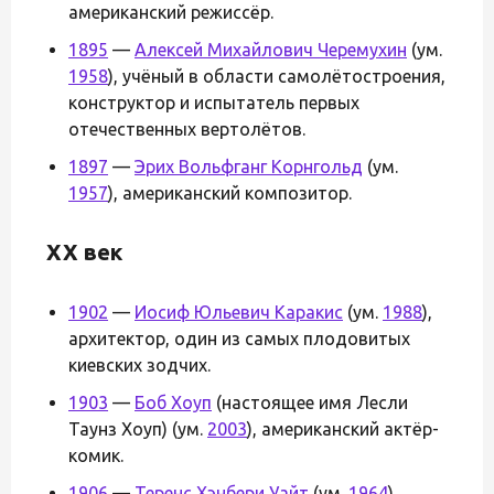
американский режиссёр.
1895
—
Алексей Михайлович Черемухин
(ум.
1958
), учёный в области самолётостроения,
конструктор и испытатель первых
отечественных вертолётов.
1897
—
Эрих Вольфганг Корнгольд
(ум.
1957
), американский композитор.
XX век
1902
—
Иосиф Юльевич Каракис
(ум.
1988
),
архитектор, один из самых плодовитых
киевских зодчих.
1903
—
Боб Хоуп
(настоящее имя Лесли
Таунз Хоуп) (ум.
2003
), американский актёр-
комик.
1906
—
Теренс Хэнбери Уайт
(ум.
1964
),