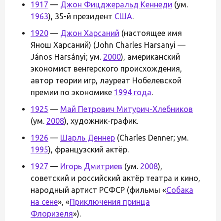
1917
—
Джон Фицджеральд Кеннеди
(ум.
1963
), 35-й президент
США
.
1920
—
Джон Харсаний
(настоящее имя
Янош Харсаний) (John Charles Harsanyi —
János Harsányi; ум.
2000
), американский
экономист венгерского происхождения,
автор теории игр, лауреат Нобелевской
премии по экономике
1994 года
.
1925
—
Май Петрович Митурич-Хлебников
(ум.
2008
), художник-график.
1926
—
Шарль Деннер
(Charles Denner; ум.
1995
), французский актёр.
1927
—
Игорь Дмитриев
(ум.
2008
),
советский и российский актёр театра и кино,
народный артист РСФСР (фильмы «
Собака
на сене
», «
Приключения принца
Флоризеля
»).