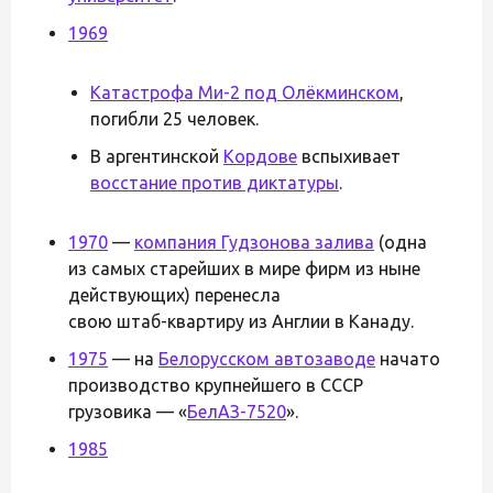
1969
Катастрофа Ми-2 под Олёкминском
,
погибли 25 человек.
В аргентинской
Кордове
вспыхивает
восстание против диктатуры
.
1970
—
компания Гудзонова залива
(одна
из самых старейших в мире фирм из ныне
действующих) перенесла
свою штаб-квартиру из Англии в Канаду.
1975
— на
Белорусском автозаводе
начато
производство крупнейшего в СССР
грузовика — «
БелАЗ-7520
».
1985