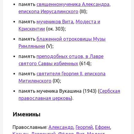
память
священномученика Александра,
епископа Иерусалимского
(III);
память
мучеников Вита
,
Модеста и
Крискентии
(ок. 303);
память
блаженной отроковицы Музы
Римляныни
(V);
память
преподобных отцов, в Лавре
святого Саввы избиенных
(614);
память
святителя Георгия II, епископа
Митиленского
(IX);
память мученика Вукашина (1943) (
Сербская
православная церковь
).
Именины
Православные:
Александр
,
Георгий
,
Ефрем
,
Касьян
,
Лаврентий
,
Фёдор
,
Вит
,
Модест
,