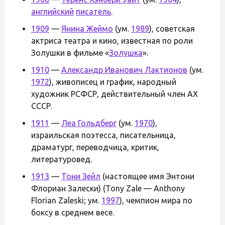
английский
писатель
.
1909
—
Янина Жеймо
(ум.
1989
), советская
актриса театра и кино, известная по роли
Золушки в фильме «
Золушка
».
1910
—
Александр Иванович Лактионов
(ум.
1972
), живописец и график, народный
художник РСФСР, действительный член АХ
СССР.
1911
—
Леа Гольдберг
(ум.
1970
),
израильская поэтесса, писательница,
драматург, переводчица, критик,
литературовед.
1913
—
Тони Зейл
(настоящее имя Энтони
Флориан Залески) (Tony Zale — Anthony
Florian Zaleski; ум.
1997
), чемпион мира по
боксу в среднем весе.