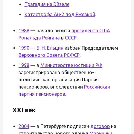
Трагедия на Эйзеле
.
Катастрофа Ан-2 под Ржевкой
.
1988
— начало визита
президента США
Рональда Рейгана
в
СССР
.
1990
—
Б. Н. Ельцин
избран Председателем
Верховного Совета РСФСР
.
1998
— в
Министерстве юстиции РФ
зарегистрирована общественно-
политическая организация Партия
пенсионеров, впоследствии
Российская
партия пенсионеров
.
XXI век
2004
— в Петербурге подписан
договор
на
строительство нового здания
Мариинки
.