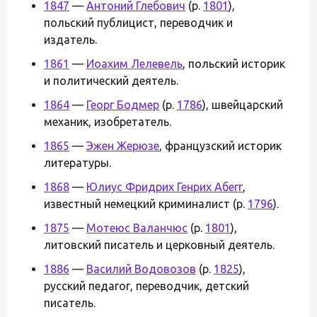
1847
—
Антоний Глебович
(р.
1801
),
польский публицист, переводчик и
издатель.
1861
—
Иоахим Лелевель
, польский историк
и политический деятель.
1864
—
Георг Бодмер
(р.
1786
), швейцарский
механик, изобретатель.
1865
—
Эжен Жерюзе
, французский историк
литературы.
1868
—
Юлиус Фридрих Генрих Абегг
,
известный немецкий криминалист (р.
1796
).
1875
—
Мотеюс Валанчюс
(р.
1801
),
литовский писатель и церковный деятель.
1886
—
Василий Водовозов
(р.
1825
),
русский педагог, переводчик, детский
писатель.