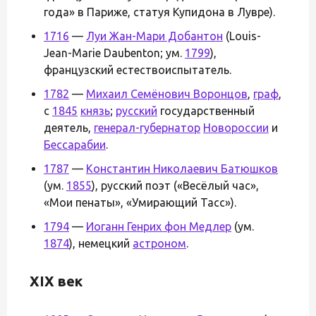
года» в Париже, статуя Купидона в Лувре).
1716
—
Луи Жан-Мари Добантон
(Louis-
Jean-Marie Daubenton; ум.
1799
),
французский естествоиспытатель.
1782
—
Михаил Семёнович Воронцов
,
граф
,
с
1845
князь
;
русский
государственный
деятель,
генерал-губернатор
Новороссии
и
Бессарабии
.
1787
—
Константин Николаевич Батюшков
(ум.
1855
), русский поэт («Весёлый час»,
«Мои пенаты», «Умирающий Тасс»).
1794
—
Иоганн Генрих фон Медлер
(ум.
1874
), немецкий
астроном
.
XIX век