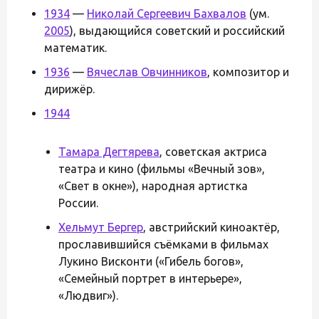
1934
—
Николай Сергеевич Бахвалов
(ум.
2005
), выдающийся советский и российский
математик.
1936
—
Вячеслав Овчинников
, композитор и
дирижёр.
1944
Тамара Дегтярева
, советская актриса
театра и кино (фильмы «Вечный зов»,
«Свет в окне»), народная артистка
России.
Хельмут Бергер
, австрийский киноактёр,
прославившийся съёмками в фильмах
Лукино Висконти («Гибель богов»,
«Семейный портрет в интерьере»,
«Людвиг»).