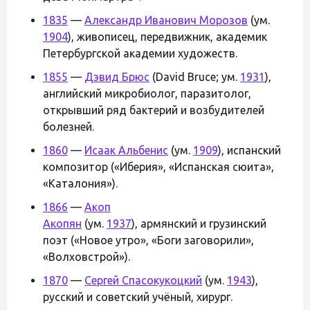
1835
—
Александр Иванович Морозов
(ум.
1904
), живописец, передвижник, академик
Петербургской академии художеств.
1855
—
Дэвид Брюс
(David Bruce; ум.
1931
),
английский микробиолог, паразитолог,
открывший ряд бактерий и возбудителей
болезней.
1860
—
Исаак Альбенис
(ум.
1909
), испанский
композитор («Иберия», «Испанская сюита»,
«Каталония»).
1866
—
Акоп
Акопян
(ум.
1937
), армянский и грузинский
поэт («Новое утро», «Боги заговорили»,
«Волховстрой»).
1870
—
Сергей Спасокукоцкий
(ум.
1943
),
русский и советский учёный, хирург.