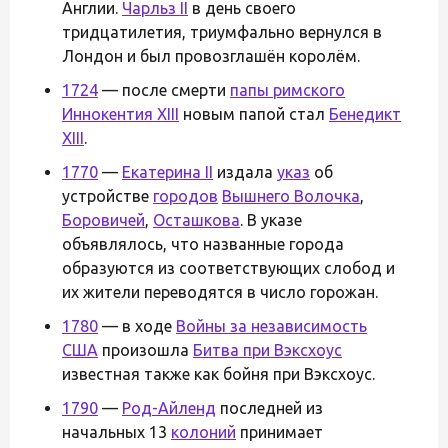
Англии.
Чарльз II
в день своего
тридцатилетия, триумфально вернулся в
Лондон и был провозглашён королём.
1724
— после смерти
папы римского
Иннокентия XIII
новым папой стал
Бенедикт
XIII
.
1770
—
Екатерина II
издала
указ
об
устройстве
городов
Вышнего Волочка
,
Боровичей
,
Осташкова
. В указе
объявлялось, что названные города
образуются из соответствующих слобод и
их жители переводятся в число горожан.
1780
— в ходе
Войны за независимость
США
произошла
Битва при Вэксхоус
известная также как бойня при Вэксхоус.
1790
—
Род-Айленд
последней из
начальных 13
колоний
принимает