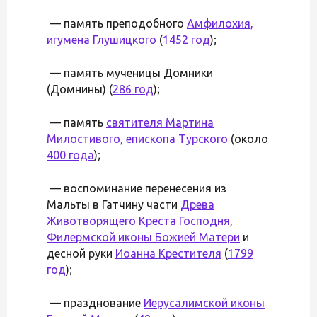
— память преподобного
Амфилохия,
игумена Глушицкого
(
1452 год
);
— память мученицы Домники
(Домнины) (
286 год
);
— память
святителя Мартина
Милостивого, епископа Турского
(около
400 года
);
— воспоминание перенесения из
Мальты в Гатчину части
Древа
Животворящего Креста Господня
,
Филермской иконы Божией Матери
и
десной руки
Иоанна Крестителя
(
1799
год
);
— празднование
Иерусалимской иконы