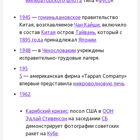
императорского флота
типа «
Фусо
».
1945
—
гоминьдановское
правительство
Китая, возглавляемое
Чан Кайши
, включило
в состав
Китая
остров
Тайвань
, который с
1895 года
принадлежал
Японии
.
1948
— в
Чехословакии
учреждены
исправительно-трудовые лагеря.
195
5
— американская фирма «Tappan Company»
впервые представила
микроволновую печь
.
1962
Карибский кризис
: посол США в
ООН
Эдлай Стивенсон
на заседании
СБ
демонстрирует фотографии советских
ракет на
Кубе
.