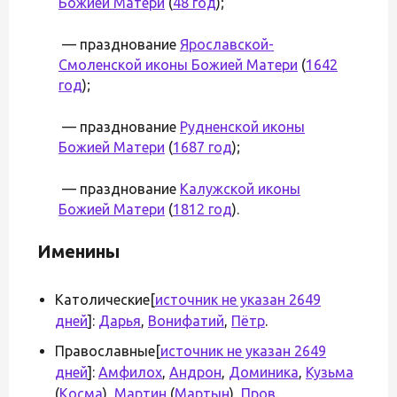
Божией Матери
(
48 год
);
— празднование
Ярославской-
Смоленской иконы Божией Матери
(
1642
год
);
— празднование
Рудненской иконы
Божией Матери
(
1687 год
);
— празднование
Калужской иконы
Божией Матери
(
1812 год
).
Именины
Католические[
источник не указан 2649
дней
]:
Дарья
,
Вонифатий
,
Пётр
.
Православные[
источник не указан 2649
дней
]:
Амфилох
,
Андрон
,
Доминика
,
Кузьма
(
Косма
),
Мартин
(
Мартын
),
Пров
.