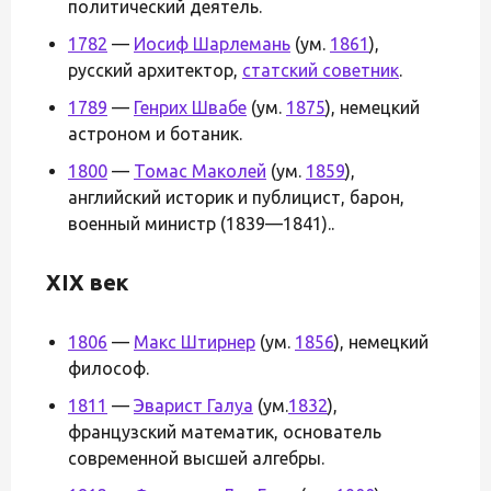
политический деятель.
1782
—
Иосиф Шарлемань
(ум.
1861
),
русский архитектор,
статский советник
.
1789
—
Генрих Швабе
(ум.
1875
), немецкий
астроном и ботаник.
1800
—
Томас Маколей
(ум.
1859
),
английский историк и публицист, барон,
военный министр (1839—1841)..
XIX век
1806
—
Макс Штирнер
(ум.
1856
), немецкий
философ.
1811
—
Эварист Галуа
(ум.
1832
),
французский математик, основатель
современной высшей алгебры.