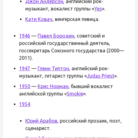
Джон Андерсон
, английский рок-
музыкант, вокалист группы «
Yes
».
Кати Ковач
, венгерская певица.
1946
—
Павел Бородин
, советский и
российский государственный деятель,
госсекретарь Союзного государства (2000—
2011).
1947
—
Гленн Типтон
, английский рок-
музыкант, гитарист группы «
Judas Priest
».
1950
—
Крис Норман
, бывший вокалист
английской группы «
Smokie
».
1954
Юрий Арабов
, российский прозаик, поэт,
сценарист.