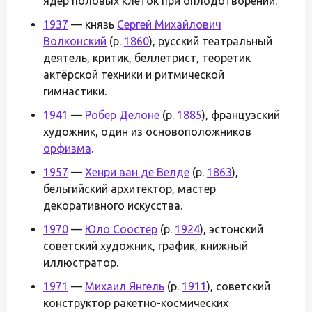
ядер половых клеток при оплодотворении.
1937
— князь
Сергей Михайлович
Волконский
(р.
1860
), русский театральный
деятель, критик, беллетрист, теоретик
актёрской техники и ритмической
гимнастики.
1941
—
Робер Делоне
(р.
1885
), французский
художник, один из основоположников
орфизма
.
1957
—
Хенри ван де Велде
(р.
1863
),
бельгийский архитектор, мастер
декоративного искусства.
1970
—
Юло Соостер
(р.
1924
), эстонский
советский художник, график, книжный
иллюстратор.
1971
—
Михаил Янгель
(р.
1911
), советский
конструктор ракетно-космических