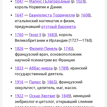
1047
—
Магнус I Благородный
(р.
1024
),
король Норвегии и Дании.
1647
—
Евангелиста Торричелли
(р.
1608
),
итальянский математик и физик,
придумавший
ртутный барометр
.
1760
—
Георг II
(р.
1683
), король
Великобритании и Ирландии (1727—1760).
1826
—
Филипп Пинель
(р.
1745
),
французский врач, основоположник
научной психиатрии во Франции.
1833
—
Аббас-мирза
(р.
1789
), иранский
государственный деятель.
1916
—
Папюс
(р.
1865
), французский
оккультист, целитель, маг, масон.
1922
—
Оскар Хертвиг
(р.
1849
), немецкий
эмбриолог и цитолог, открывший слияние