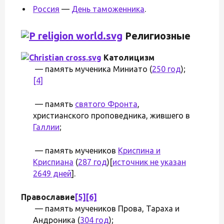
Россия
—
День таможенника
.
Религиозные
Католицизм
— память мученика Миниато (
250 год
);
[4]
— память
святого Фронта
,
христианского проповедника, жившего в
Галлии
;
— память мучеников
Криспина и
Криспиана
(
287 год
)[
источник не указан
2649 дней
].
Православие
[5]
[6]
— память мучеников Прова, Тараха и
Андроника (
304 год
);