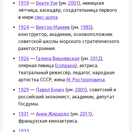
1919
—
Беате Узе
(ум.
2001
), немецкая
лётчица, каскадёр, создательница первого
в мире
секс-шопа
.
1924
—
Виктор Макеев
(ум.
1985
),
конструктор, академик, основоположник
советской школы морского стратегического
ракетостроения.
1926
—
Галина Вишневская
(ум.
2012
),
оперная певица (
сопрано
), актриса,
театральный режиссёр, педагог, народная
артистка СССР, жена
М. Ростроповича
.
1929
—
Павел Бунич
(ум.
2001
), советский и
российский экономист, академик, депутат
Госдумы.
1931
—
Анни Жирардо
(ум.
2011
),
французская киноактриса.
1933