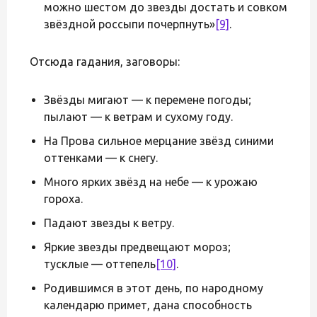
можно шестом до звезды достать и совком
звёздной россыпи почерпнуть»
[9]
.
Отсюда гадания, заговоры:
Звёзды мигают — к перемене погоды;
пылают — к ветрам и сухому году.
На Прова сильное мерцание звёзд синими
оттенками — к снегу.
Много ярких звёзд на небе — к урожаю
гороха.
Падают звезды к ветру.
Яркие звезды предвещают мороз;
тусклые — оттепель
[10]
.
Родившимся в этот день, по народному
календарю примет, дана способность