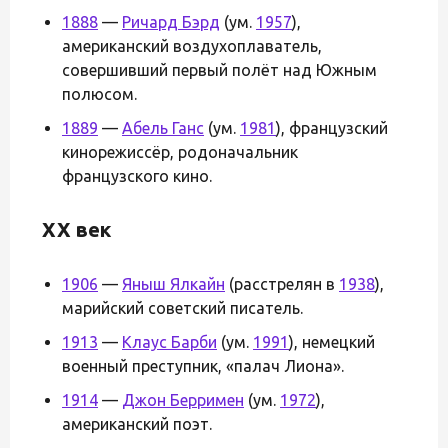
1888
—
Ричард Бэрд
(ум.
1957
),
американский воздухоплаватель,
совершивший первый полёт над Южным
полюсом.
1889
—
Абель Ганс
(ум.
1981
), французский
кинорежиссёр, родоначальник
французского кино.
XX век
1906
—
Яныш Ялкайн
(расстрелян в
1938
),
марийский советский писатель.
1913
—
Клаус Барби
(ум.
1991
), немецкий
военный преступник, «палач Лиона».
1914
—
Джон Берримен
(ум.
1972
),
американский поэт.