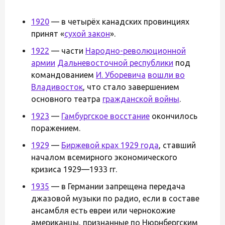
1920
— в четырёх канадских провинциях
принят «
сухой закон
».
1922
— части
Народно-революционной
армии
Дальневосточной республики
под
командованием
И. Уборевича
вошли во
Владивосток
, что стало завершением
основного театра
гражданской войны
.
1923
—
Гамбургское восстание
окончилось
поражением.
1929
—
Биржевой крах 1929 года
, ставший
началом всемирного экономического
кризиса 1929—1933 гг.
1935
— в Германии запрещена передача
джазовой музыки по радио, если в составе
ансамбля есть евреи или чернокожие
американцы, признанные по Нюрнбергским