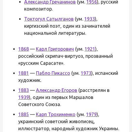
Александр Гречанинов
(ум.
1956
), русский
композитор.
Токтогул Сатылганов
(ум.
1933
),
киргизский поэт, один из зачинателей
национальной литературы.
1868
—
Карл Григорович
(ум.
1921
),
российский скрипач-виртуоз, прозванный
«русским Сарасате».
1881
—
Пабло Пикассо
(ум.
1973
), испанский
художник.
1883
—
Александр Егоров
(расстрелян в
1939
), один из первых Маршалов
Советского Союза.
1885
—
Карп Трохименко
(ум.
1979
),
украинский советский живописец,
иллюстратор, народный художник Украины.