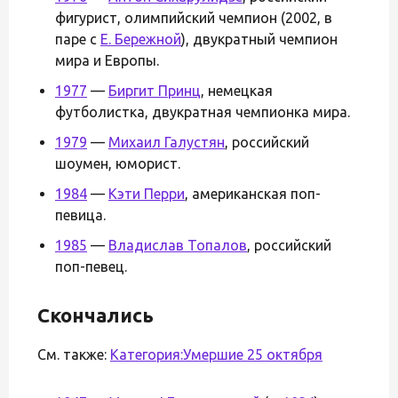
фигурист, олимпийский чемпион (2002, в
паре с
Е. Бережной
), двукратный чемпион
мира и Европы.
1977
—
Биргит Принц
, немецкая
футболистка, двукратная чемпионка мира.
1979
—
Михаил Галустян
, российский
шоумен, юморист.
1984
—
Кэти Перри
, американская поп-
певица.
1985
—
Владислав Топалов
, российский
поп-певец.
Скончались
См. также:
Категория:Умершие 25 октября