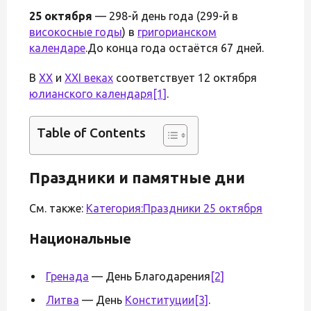
25 октября
— 298-й день года (299-й в
високосные годы
) в
григорианском
календаре
.До конца года остаётся 67 дней.
В
XX
и
XXI веках
соответствует 12 октября
юлианского календаря
[1]
.
Table of Contents
Праздники и памятные дни
См. также:
Категория:Праздники 25 октября
Национальные
Гренада
— День Благодарения
[2]
Литва
— День
Конституции
[3]
.