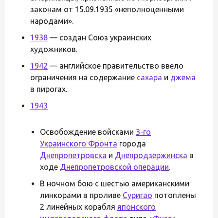
законам от 15.09.1935 «неполноценными
народами».
1938
— создан Союз украинских
художников.
1942
— английское правительство ввело
ограничения на содержание
сахара
и
джема
в пирогах.
1943
Освобождение войсками
3-го
Украинского Фронта
города
Днепропетровска
и
Днепродзержинска
в
ходе
Днепропетровской операции
.
В ночном бою с шестью американскими
линкорами в проливе
Суригао
потоплены
2 линейных корабля
японского