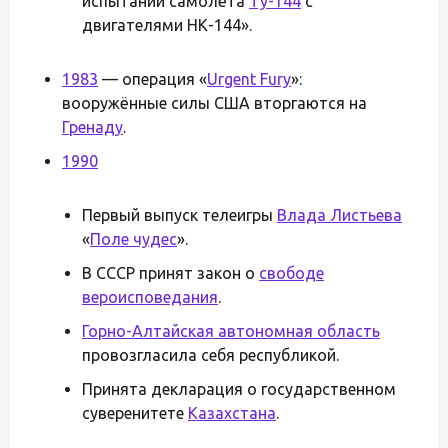
испытаний самолёта
Ту-144
с
двигателями НК-144».
1983
— операция «
Urgent Fury
»:
вооружённые силы США вторгаются на
Гренаду
.
1990
Первый выпуск телеигры
Влада Листьева
«
Поле чудес
».
В СССР принят закон о
свободе
вероисповедания
.
Горно-Алтайская автономная область
провозгласила себя республикой.
Принята декларация о государственном
суверенитете
Казахстана
.