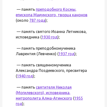
— память
преподобного Космы,
епископа Маиумского, творца канонов
(около
787 года
);
— память святого Иоанна Летникова,
исповедника (
1930 год
);
— память преподобномученика
Лаврентия (Левченко) (
1937 год
);
— память священномученика
Александра Поздеевского, пресвитера
(
1940 год
);
— память
святителя Николая
(Могилевского), исповедника,
митрополита Алма-Атинского
(
1955
год
);