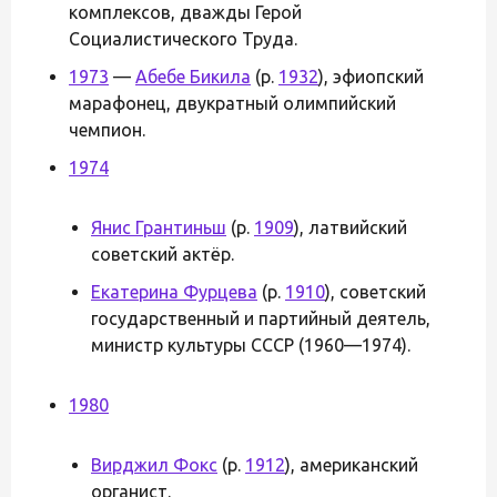
комплексов, дважды Герой
Социалистического Труда.
1973
—
Абебе Бикила
(р.
1932
), эфиопский
марафонец, двукратный олимпийский
чемпион.
1974
Янис Грантиньш
(р.
1909
), латвийский
советский актёр.
Екатерина Фурцева
(р.
1910
), советский
государственный и партийный деятель,
министр культуры СССР (1960—1974).
1980
Вирджил Фокс
(р.
1912
), американский
органист.