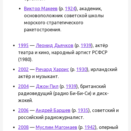
Виктор Макеев
(р.
1924
), академик,
основоположник советской школы
морского стратегического
ракетостроения.
1995
—
Леонид Дьячков
(р.
1939
), актёр
театра и кино, народный артист РСФСР
(1980).
2002
—
Ричард Харрис
(р.
1930
), ирландский
актёр и музыкант.
2004
—
Джон Пил
(р.
1939
), британский
радиоведущий (радио Би-Би-Си) и диск-
жокей.
2006
—
Андрей Баршев
(р.
1935
), советский и
российский радиожурналист.
2008
—
Муслим Магомаев
(р.
1942
), оперный