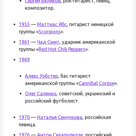
Сергей Беликов
, рок-гитарист, певец,
композитор.
1955
—
Маттиас Ябс
, гитарист немецкой
группы «
Scorpions
».
1961
—
Чад Смит
, ударник американской
группы «
Red Hot Chili Peppers
».
1969
Алекс Уэбстер
, бас-гитарист
американской группы «
Cannibal Corpse
».
Олег Саленко
, советский, украинский и
российский футболист.
1970
—
Наталья Сенчукова
, российская
певица.
1976
—
Антон Сихарулидзе
, российский