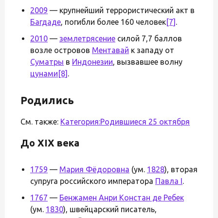
2009
— крупнейший террористический акт в
Багдаде
, погибли более 160 человек
[7]
.
2010
—
землетрясение
силой 7,7 баллов
возле островов
Ментавай
к западу от
Суматры
в
Индонезии
, вызвавшее волну
цунами
[8]
.
Родились
См. также:
Категория:Родившиеся 25 октября
До XIX века
1759
—
Мария Фёдоровна
(ум.
1828
), вторая
супруга российского императора
Павла I
.
1767
—
Бенжамен Анри Констан де Ребек
(ум.
1830
), швейцарский писатель,