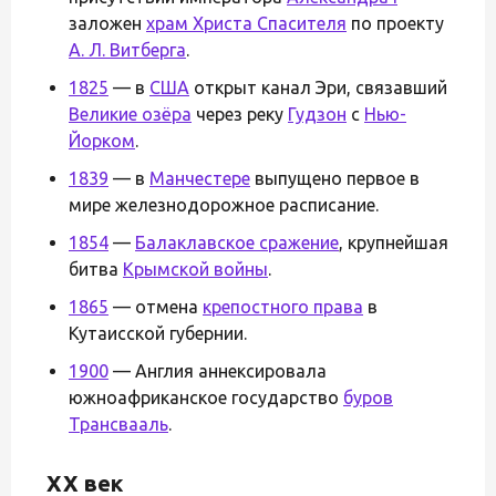
заложен
храм Христа Спасителя
по проекту
А. Л. Витберга
.
1825
— в
США
открыт канал Эри, связавший
Великие озёра
через реку
Гудзон
с
Нью-
Йорком
.
1839
— в
Манчестере
выпущено первое в
мире железнодорожное расписание.
1854
—
Балаклавское сражение
, крупнейшая
битва
Крымской войны
.
1865
— отмена
крепостного права
в
Кутаисской губернии.
1900
— Англия аннексировала
южноафриканское государство
буров
Трансвааль
.
XX век