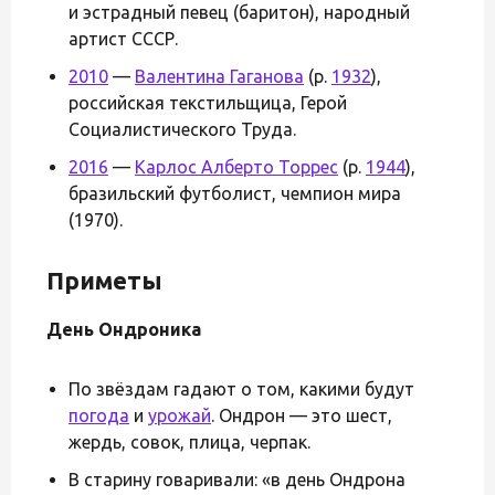
и эстрадный певец (баритон), народный
артист СССР.
2010
—
Валентина Гаганова
(р.
1932
),
российская текстильщица, Герой
Социалистического Труда.
2016
—
Карлос Алберто Торрес
(р.
1944
),
бразильский футболист, чемпион мира
(1970).
Приметы
День Ондроника
По звёздам гадают о том, какими будут
погода
и
урожай
. Ондрон — это шест,
жердь, совок, плица, черпак.
В старину говаривали: «в день Ондрона