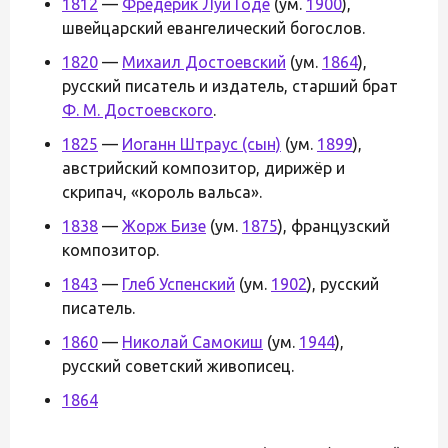
1812
—
Фредерик Луи Годе
(ум.
1900
),
швейцарский евангелический богослов.
1820
—
Михаил Достоевский
(ум.
1864
),
русский писатель и издатель, старший брат
Ф. М. Достоевского
.
1825
—
Иоганн Штраус (сын)
(ум.
1899
),
австрийский композитор, дирижёр и
скрипач, «король вальса».
1838
—
Жорж Бизе
(ум.
1875
), французский
композитор.
1843
—
Глеб Успенский
(ум.
1902
), русский
писатель.
1860
—
Николай Самокиш
(ум.
1944
),
русский советский живописец.
1864