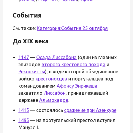
События
См. также:
Категория:События 25 октября
До XIX века
1147
—
Осада Лиссабона
(один из главных
эпизодов
второго крестового похода
и
Реконкисты
), в ходе которой объединённое
войско
крестоносцев
и португальцев под
командованием
Афонсу Энрикеша
захватило
Лиссабон
, принадлежавший
державе
Альмохадов
.
1415
— состоялось
сражение при Азенкуре
.
1495
— на португальский престол вступил
Мануэл I.