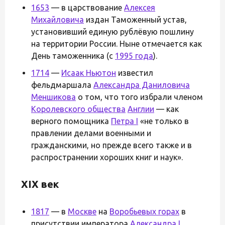
1653
— в царствование
Алексея
Михайловича
издан Таможенный устав,
установивший единую рублёвую пошлину
на территории России. Ныне отмечается как
День таможенника (с
1995 года
).
1714
—
Исаак Ньютон
известил
фельдмаршала
Александра Даниловича
Меншикова
о том, что того избрали членом
Королевского общества
Англии
— как
верного помощника
Петра I
«не только в
правлении делами военными и
гражданскими, но прежде всего также и в
распространении хороших книг и наук».
XIX век
1817
— в
Москве
на
Воробьевых горах
в
присутствии императора
Александра I