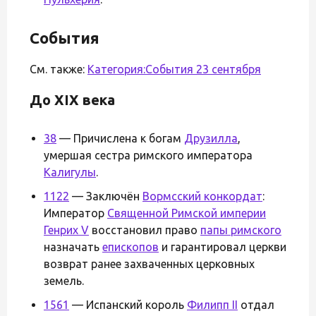
События
См. также:
Категория:События 23 сентября
До XIX века
38
— Причислена к богам
Друзилла
,
умершая сестра римского императора
Калигулы
.
1122
— Заключён
Вормсский конкордат
:
Император
Священной Римской империи
Генрих V
восстановил право
папы римского
назначать
епископов
и гарантировал церкви
возврат ранее захваченных церковных
земель.
1561
— Испанский король
Филипп II
отдал