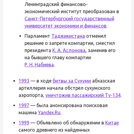
Ленинградский финансово-
экономический институт преобразован в
Санкт-Петербургский государственный
университет экономики и финансов
.
Парламент
Таджикистана
отменил
решение о запрете компартии, сместил
президента
К. А. Аслонова
, заменив его
на бывшего главу компартии
Р. Н. Набиева
.
1993
— в ходе
битвы за Сухуми
абхазская
артиллерия начала обстрел сухумского
аэропорта,
уничтожив пассажирский Ту-134
.
1997
— была анонсирована поисковая
машина
Yandex.Ru.
1999
— Объявлено об обнаружении в
Китае
самого древнего из найденных