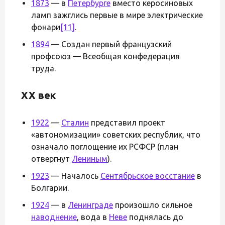
1873
— в
Петербурге
вместо керосиновых
ламп зажглись первые в мире электрические
фонари
[11]
.
1894
— Создан первый французский
профсоюз — Всеобщая конфедерация
труда.
XX век
1922
—
Сталин
представил проект
«автономизации» советских республик, что
означало поглощение их РСФСР (план
отвергнут
Лениным
).
1923
— Началось
Сентябрьское восстание
в
Болгарии.
1924
— в
Ленинграде
произошло сильное
наводнение
, вода в
Неве
поднялась до