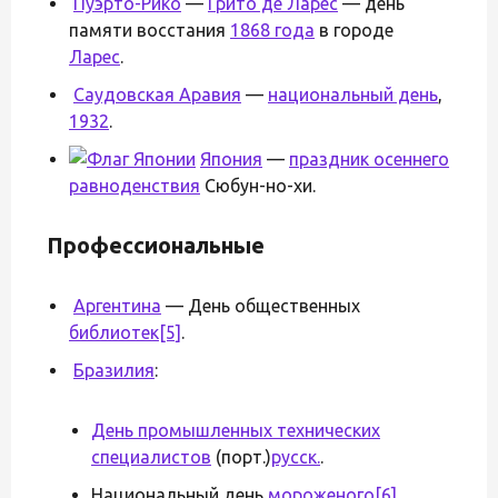
Пуэрто-Рико
—
Грито де Ларес
— день
памяти восстания
1868 года
в городе
Ларес
.
Саудовская Аравия
—
национальный день
,
1932
.
Япония
—
праздник осеннего
равноденствия
Сюбун-но-хи.
Профессиональные
Аргентина
— День общественных
библиотек
[5]
.
Бразилия
:
День промышленных технических
специалистов
(порт.)
русск.
.
Национальный день
мороженого
[6]
.