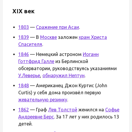
XIX век
1803
—
Сражение при Асаи
.
1839
— В
Москве
заложен
храм Христа
Спасителя
.
1846
— Немецкий астроном
Иоганн
Готтфрид Галле
из Берлинской
обсерватории, руководствуясь указаниями
У.Леверье
,
обнаружил Нептун
.
1848
— Американец Джон Куртис (John
Curtis) у себя дома произвёл первую
жевательную резинку
.
1862
— Граф
Лев Толстой
женился на
Софье
Андреевне Берс
. За 17 лет у них родилось 13
детей.