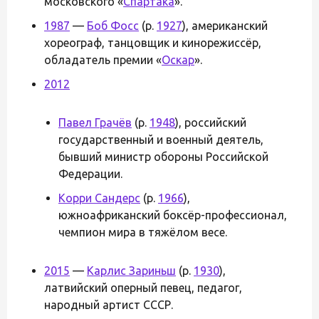
московского «
Спартака
».
1987
—
Боб Фосс
(р.
1927
), американский
хореограф, танцовщик и кинорежиссёр,
обладатель премии «
Оскар
».
2012
Павел Грачёв
(р.
1948
), российский
государственный и военный деятель,
бывший министр обороны Российской
Федерации.
Корри Сандерс
(р.
1966
),
южноафриканский боксёр-профессионал,
чемпион мира в тяжёлом весе.
2015
—
Карлис Зариньш
(р.
1930
),
латвийский оперный певец, педагог,
народный артист СССР.