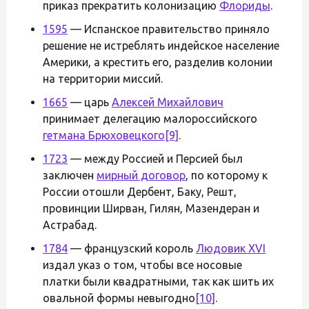
приказ прекратить колонизацию
Флориды
.
1595
— Испанское правительство приняло
решение не истреблять индейское население
Америки, а крестить его, разделив колонии
на территории миссий.
1665
— царь
Алексей Михайлович
принимает делегацию малороссийского
гетмана Брюховецкого
[9]
.
1723
— между Россией и Персией был
заключен
мирный договор
, по которому к
России отошли Дербент, Баку, Решт,
провинции Ширван, Гилян, Мазендеран и
Астрабад.
1784
— французский король
Людовик XVI
издал указ о том, чтобы все носовые
платки были квадратными, так как шить их
овальной формы невыгодно
[10]
.