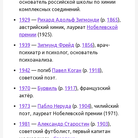
основатель российской школы по химии
комплексных соединений.
1929
—
Рихард Адольф Зигмонди
(р.
1865
),
австрийский химик, лауреат
Нобелевской
премии
(1925).
1939
—
Зигмунд Фрейд
(р.
1856
), врач-
психиатр и психолог, основатель
психоанализа.
1942
— погиб
Павел Коган
(р.
1918
),
советский поэт.
1970
—
Бурвиль
(р.
1917
), французский
актёр.
1973
—
Пабло Неруда
(р.
1904
), чилийский
поэт, лауреат Нобелевской премии (1971).
1981
—
Александр Старостин
(р.
1903
),
советский футболист, первый капитан