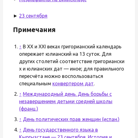
►
23 сентября
Примечания
↑
В XX и XXI веках григорианский календарь
опережает юлианский на 13 суток. Для
других столетий соответствие григориански
х и юлианских дат — иное; для правильного
пересчёта можно воспользоваться
специальным
конвертером дат
.
↑
Международный день. День борьбы с
незавершением детьми средней школы
(франц.)
↑
День политических прав женщин (испан.)
↑
День государственного языка в
Кыргызстане — 23 сентября. История и