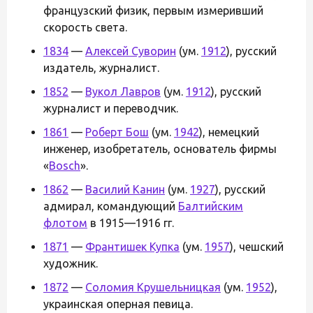
французский физик, первым измеривший
скорость света.
1834
—
Алексей Суворин
(ум.
1912
), русский
издатель, журналист.
1852
—
Вукол Лавров
(ум.
1912
), русский
журналист и переводчик.
1861
—
Роберт Бош
(ум.
1942
), немецкий
инженер, изобретатель, основатель фирмы
«
Bosch
».
1862
—
Василий Канин
(ум.
1927
), русский
адмирал, командующий
Балтийским
флотом
в 1915—1916 гг.
1871
—
Франтишек Купка
(ум.
1957
), чешский
художник.
1872
—
Соломия Крушельницкая
(ум.
1952
),
украинская оперная певица.