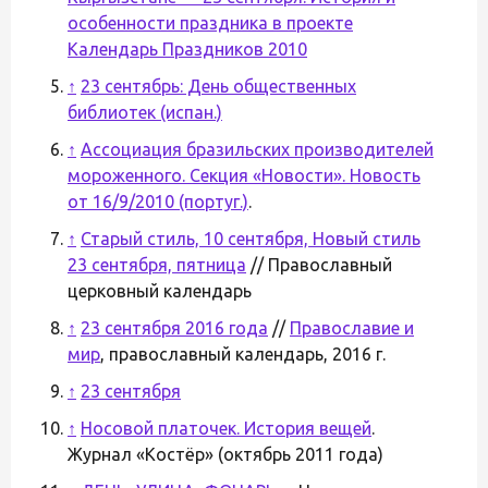
особенности праздника в проекте
Календарь Праздников 2010
↑
23 сентябрь: День общественных
библиотек (испан.)
↑
Ассоциация бразильских производителей
мороженного. Секция «Новости». Новость
от 16/9/2010 (португ.)
.
↑
Старый стиль, 10 сентября, Новый стиль
23 сентября, пятница
// Православный
церковный календарь
↑
23 сентября 2016 года
//
Православие и
мир
, православный календарь, 2016 г.
↑
23 сентября
↑
Носовой платочек. История вещей
.
Журнал «Костёр» (октябрь 2011 года)