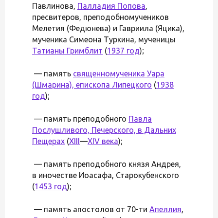
Павлинова,
Палладия Попова
,
пресвитеров, преподобномучеников
Мелетия (Федюнева) и Гавриила (Яцика),
мученика Симеона Туркина, мученицы
Татианы Гримблит
(
1937 год
);
— память
священномученика Уара
(Шмарина), епископа Липецкого
(
1938
год
);
— память преподобного
Павла
Послушливого, Печерского, в Дальних
Пещерах
(
XIII
—
XIV века
);
— память преподобного князя Андрея,
в иночестве Иоасафа, Старокубенского
(
1453 год
);
— память апостолов от 70-ти
Апеллия
,