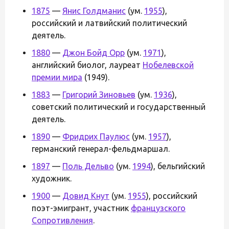
1875
—
Янис Голдманис
(ум.
1955
),
российский и латвийский политический
деятель.
1880
—
Джон Бойд Орр
(ум.
1971
),
английский биолог, лауреат
Нобелевской
премии мира
(1949).
1883
—
Григорий Зиновьев
(ум.
1936
),
советский политический и государственный
деятель.
1890
—
Фридрих Паулюс
(ум.
1957
),
германский генерал-фельдмаршал.
1897
—
Поль Дельво
(ум.
1994
), бельгийский
художник.
1900
—
Довид Кнут
(ум.
1955
), российский
поэт-эмигрант, участник
французского
Сопротивления
.