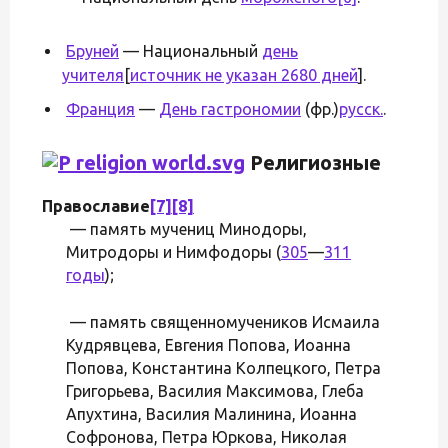
Бруней
— Национальный
день
учителя
[
источник не указан 2680 дней
].
Франция
—
День гастрономии
(фр.)
русск.
.
Религиозные
Православие
[7]
[8]
— память мучениц Минодоры,
Митродоры и Нимфодоры (
305
—
311
годы
);
— память священномучеников Исмаила
Кудрявцева, Евгения Попова, Иоанна
Попова, Константина Колпецкого, Петра
Григорьева, Василия Максимова, Глеба
Апухтина, Василия Малинина, Иоанна
Софронова, Петра Юркова, Николая