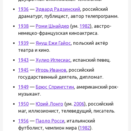
1936
—
Эдвард Радзинский
, российский
драматург, публицист, автор телепрограмм.
1938
—
Роми Шнайдер
(ум.
1982
), австро-
немецко-французская киноактриса.
1939
—
Януш Ежи Гайос
, польский актёр
театра и кино.
1943
—
Хулио Иглесиас
, испанский певец.
1945
—
Игорь Иванов
, российский
государственный деятель, дипломат.
1949
—
Брюс Спрингстин
, американский рок-
музыкант.
1950
—
Юрий Лонго
(ум.
2006
), российский
маг, иллюзионист, телеведущий, писатель.
1956
—
Паоло Росси
, итальянский
футболист, чемпион мира (
1982
).