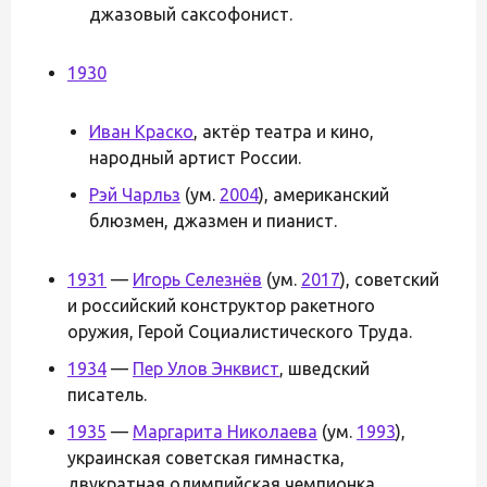
джазовый саксофонист.
1930
Иван Краско
, актёр театра и кино,
народный артист России.
Рэй Чарльз
(ум.
2004
), американский
блюзмен, джазмен и пианист.
1931
—
Игорь Селезнёв
(ум.
2017
), советский
и российский конструктор ракетного
оружия, Герой Социалистического Труда.
1934
—
Пер Улов Энквист
, шведский
писатель.
1935
—
Маргарита Николаева
(ум.
1993
),
украинская советская гимнастка,
двукратная олимпийская чемпионка.