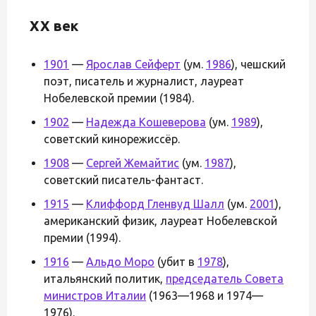
XX век
1901
—
Ярослав Сейферт
(ум.
1986
), чешский
поэт, писатель и журналист, лауреат
Нобелевской премии (1984).
1902
—
Надежда Кошеверова
(ум.
1989
),
советский кинорежиссёр.
1908
—
Сергей Жемайтис
(ум.
1987
),
советский писатель-фантаст.
1915
—
Клиффорд Гленвуд Шалл
(ум.
2001
),
американский физик, лауреат Нобелевской
премии (1994).
1916
—
Альдо Моро
(убит в
1978
),
итальянский политик,
председатель Совета
министров Италии
(1963—1968 и 1974—
1976).