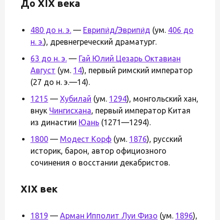
До XIX века
480 до н. э.
—
Еврипи́д/Эврипи́д
(ум.
406 до
н. э.
), древнегреческий драматург.
63 до н. э.
—
Гай Юлий Цезарь Октавиан
Август
(ум.
14
), первый римский император
(27 до н. э.—14).
1215
—
Хубилай
(ум.
1294
), монгольский хан,
внук
Чингисхана
, первый император Китая
из династии
Юань
(1271—1294).
1800
—
Модест Корф
(ум.
1876
), русский
историк, барон, автор официозного
сочинения о восстании декабристов.
XIX век
1819
—
Арман Ипполит Луи Физо
(ум.
1896
),