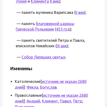
Лукия
и
Климента
(
I век
);
— память мученика Варипсава (
II век
);
— память
благоверной царицы
Греческой Пульхерии
(
453 год
);
— память святителей Петра и Павла,
епископов Никейских (
IX век
);
—
Собор Липецких святых
.
Именины
Католические[
источник не указан 2680
дней
]:
Фекла
,
Богуслав
.
Православные[
источник не указан 2680
дней
]:
Андрей
,
Климент
,
Павел
,
Пётр
,
Пульхерия
.