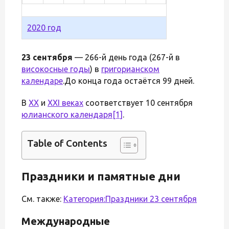
2020 год
23 сентября
— 266-й день года (267-й в
високосные годы
) в
григорианском
календаре
.До конца года остаётся 99 дней.
В
XX
и
XXI веках
соответствует 10 сентября
юлианского календаря
[1]
.
Table of Contents
Праздники и памятные дни
См. также:
Категория:Праздники 23 сентября
Международные