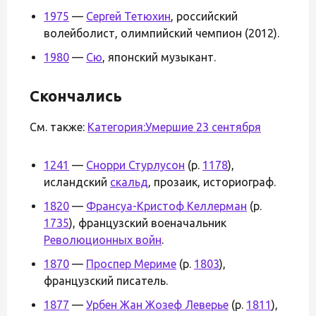
1975
—
Сергей Тетюхин
, российский
волейболист, олимпийский чемпион (2012).
1980
—
Сю
, японский музыкант.
Скончались
См. также:
Категория:Умершие 23 сентября
1241
—
Снорри Стурлусон
(р.
1178
),
исландский
скальд
, прозаик, историограф.
1820
—
Франсуа-Кристоф Келлерман
(р.
1735
), французский военачальник
Революционных войн
.
1870
—
Проспер Мериме
(р.
1803
),
французский писатель.
1877
—
Урбен Жан Жозеф Леверье
(р.
1811
),