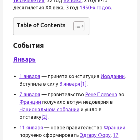
тысячелетия
, 52 год
XX века
, 2 год 6-го
десятилетия XX века, 3 год
1950-х годов
.
Table of Contents
События
Январь
1 января
— принята конституция
Иордании
.
Вступила в силу
8 января
[1]
.
7 января
— правительство
Рене Плевена
во
Франции
получило вотум недоверия в
Национальном собрании
и ушло в
отставку
[2]
.
11 января
— новое правительство
Франции
поручено сформировать
Эдгару Фору
.
17