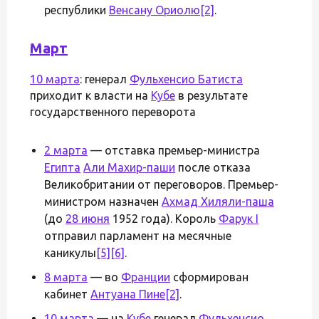
республики
Венсану Ориолю
[2]
.
Март
10 марта
: генерал
Фульхенсио Батиста
приходит к власти на
Кубе
в результате
государственного переворота
2 марта
— отставка премьер-министра
Египта
Али Махир-паши
после отказа
Великобритании от переговоров. Премьер-
министром назначен
Ахмад Хиляли-паша
(до
28 июня
1952 года). Король
Фарук I
отправил парламент на месячные
каникулы
[5]
[6]
.
8 марта
— во
Франции
сформирован
кабинет
Антуана Пине
[2]
.
10 марта
— на
Кубе
генерал
Фульхенсио