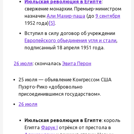
Июльская революция в Египте
:
свержение монархии. Премьер-министром
назначен
Али Махир-паша
(до
9 сентября
1952 года)
[5]
.
Вступил в силу договор об учреждении
Европейского объединения угля и стали
,
подписанный 18 апреля 1951 года.
26 июля
: скончалась
Эвита Перон
25 июля — объявление Конгрессом США
Пуэрто-Рико «добровольно
присоединившимся государством».
26 июля
Июльская революция в Египте
: король
Египта
Фарук I
отрёкся от престола в