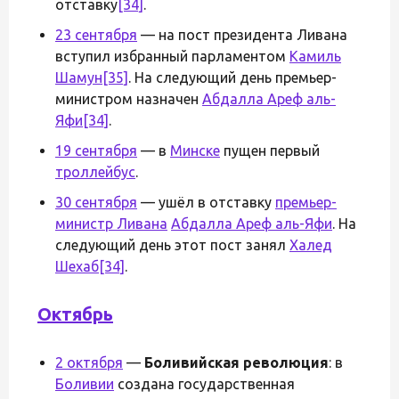
отставку
[34]
.
23 сентября
— на пост президента Ливана
вступил избранный парламентом
Камиль
Шамун
[35]
. На следующий день премьер-
министром назначен
Абдалла Ареф аль-
Яфи
[34]
.
19 сентября
— в
Минске
пущен первый
троллейбус
.
30 сентября
— ушёл в отставку
премьер-
министр Ливана
Абдалла Ареф аль-Яфи
. На
следующий день этот пост занял
Халед
Шехаб
[34]
.
Октябрь
2 октября
—
Боливийская революция
: в
Боливии
создана государственная