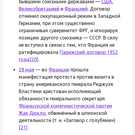
бывшими союзными державами —
США
,
Великобританией
и
Францией
. Договор
отменил оккупационный режим в Западной
Германии, при этом существенно
ограничивая суверенитет ФРГ, и игнорируя
позицию другого союзника — СССР. В силу
не вступил в связи с тем, что Франция не
ратифицировала
Парижский договор 1952
года
[20]
.
28 мая
— во
Франции
прошла
манифестация протеста против визита в
страну американского генерала Риджуэя.
Властями арестован исполняющий
обязанности генерального секретаря
Французской коммунистической партии
Жак Дюкло
, обвинённый в шпионской
деятельности (т. н. «Заговор с голубями»)
[21]
.