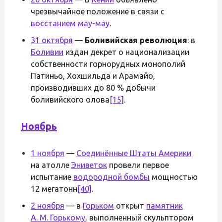
чрезвычайное положение в связи с
восстанием мау-мау
.
31 октября
—
Боливийская революция
: в
Боливии
издан декрет о национализации
собственности горнорудных монополий
Патиньо, Хохшильда и Арамайо,
производивших до 80 % добычи
боливийского олова
[15]
.
Ноябрь
1 ноября
—
Соединённые Штаты Америки
на атолле
Эниветок
провели первое
испытание
водородной бомбы
мощностью
12 мегатонн
[40]
.
2 ноября
— в
Горьком
открыт
памятник
А. М. Горькому
, выполненный скульптором