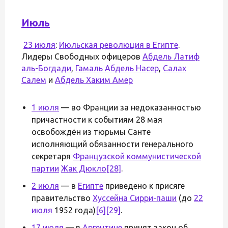
Июль
23 июля
:
Июльская революция в Египте
.
Лидеры Свободных офицеров
Абдель Латиф
аль-Богдади
,
Гамаль Абдель Насер
,
Салах
Салем
и
Абдель Хаким Амер
1 июля
— во Франции за недоказанностью
причастности к событиям 28 мая
освобождён из тюрьмы Санте
исполняющий обязанности генерального
секретаря
Французской коммунистической
партии
Жак Дюкло
[28]
.
2 июля
— в
Египте
приведено к присяге
правительство
Хуссейна Сирри-паши
(до
22
июля
1952 года)
[6]
[29]
.
17 июля
— в
Аргентине
принят закон об