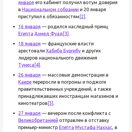
января
его кабинет получил вотум доверия
в
Национальном собрании
и 20 января
приступил к обязанностям
[2]
.
16 января
— родился наследный принц
Египта
Ахмед Фуад
[3]
.
18 января
— французские власти
арестовали
Хабиба Бургибу
и других
лидеров национального движения
Туниса
[4]
.
26 января
— массовые демонстрации в
Каире
переросли в погромы и поджоги
правительственных учреждений, а также
принадлежавших иностранцам магазинов и
кинотеатров
[5]
.
27 января
— вечером после конфликта с
Великобританией
отправлен в отставку
премьер-министр
Египта
Мустафа Наххас
, в