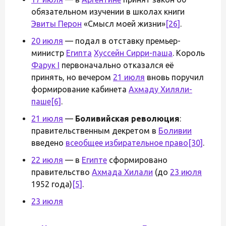
обязательном изучении в школах книги
Эвиты Перон
«Смысл моей жизни»
[26]
.
20 июля
— подал в отставку премьер-
министр
Египта
Хуссейн Сирри-паша
. Король
Фарук I
первоначально отказался её
принять, но вечером
21 июля
вновь поручил
формирование кабинета
Ахмаду Хиляли-
паше
[6]
.
21 июля
—
Боливийская революция
:
правительственным декретом в
Боливии
введено
всеобщее избирательное право
[30]
.
22 июля
— в
Египте
сформировано
правительство
Ахмада Хилали
(до
23 июля
1952 года)
[5]
.
23 июля