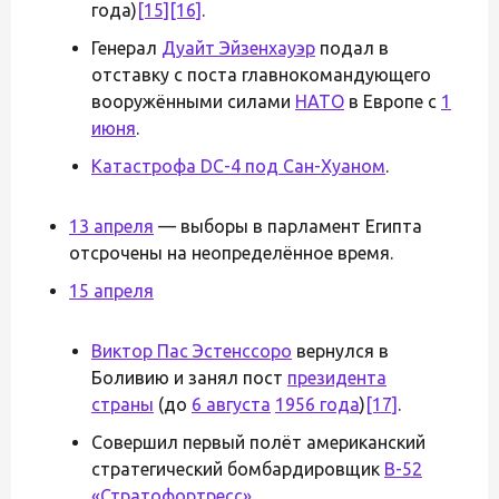
года)
[15]
[16]
.
Генерал
Дуайт Эйзенхауэр
подал в
отставку с поста главнокомандующего
вооружёнными силами
НАТО
в Европе с
1
июня
.
Катастрофа DC-4 под Сан-Хуаном
.
13 апреля
— выборы в парламент Египта
отсрочены на неопределённое время.
15 апреля
Виктор Пас Эстенссоро
вернулся в
Боливию и занял пост
президента
страны
(до
6 августа
1956 года
)
[17]
.
Совершил первый полёт американский
стратегический бомбардировщик
B-52
«Стратофортресс»
.