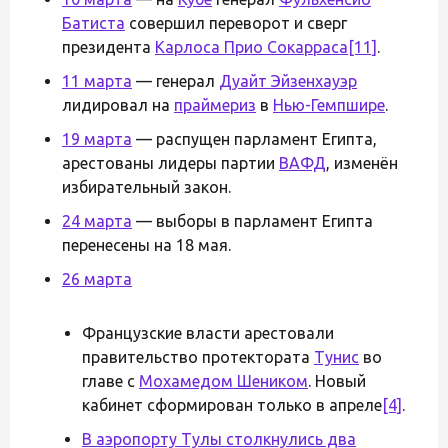
Батиста
совершил переворот и сверг
президента
Карлоса Прио Сокарраса
[11]
.
11 марта
— генерал
Дуайт Эйзенхауэр
лидировал на
праймериз
в
Нью-Гемпшире
.
19 марта
— распущен парламент Египта,
арестованы лидеры партии
ВАФД
, изменён
избирательный закон.
24 марта
— выборы в парламент Египта
перенесены на 18 мая.
26 марта
Французские власти арестовали
правительство протектората
Тунис
во
главе с
Мохамедом Шеником
. Новый
кабинет сформирован только в апреле
[4]
.
В аэропорту Тулы столкнулись два