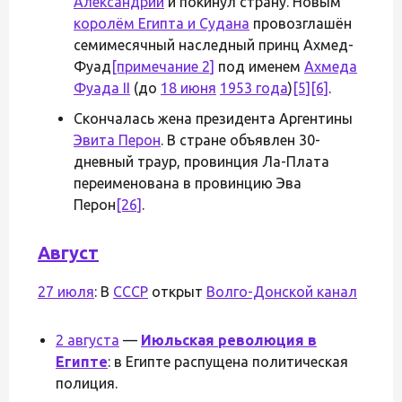
Александрии
и покинул страну. Новым
королём Египта и Судана
провозглашён
семимесячный наследный принц Ахмед-
Фуад
[примечание 2]
под именем
Ахмеда
Фуада II
(до
18 июня
1953 года
)
[5]
[6]
.
Скончалась жена президента Аргентины
Эвита Перон
. В стране объявлен 30-
дневный траур, провинция Ла-Плата
переименована в провинцию Эва
Перон
[26]
.
Август
27 июля
: В
СССР
открыт
Волго-Донской канал
2 августа
—
Июльская революция в
Египте
: в Египте распущена политическая
полиция.