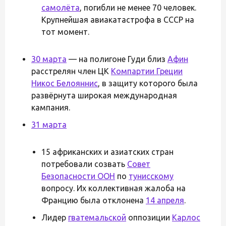
самолёта
, погибли не менее 70 человек.
Крупнейшая авиакатастрофа в СССР на
тот момент.
30 марта
— на полигоне Гуди близ
Афин
расстрелян член ЦК
Компартии Греции
Никос Белояннис
, в защиту которого была
развёрнута широкая международная
кампания.
31 марта
15 африканских и азиатских стран
потребовали созвать
Совет
Безопасности ООН
по
тунисскому
вопросу. Их коллективная жалоба на
Францию была отклонена
14 апреля
.
Лидер
гватемальской
оппозиции
Карлос