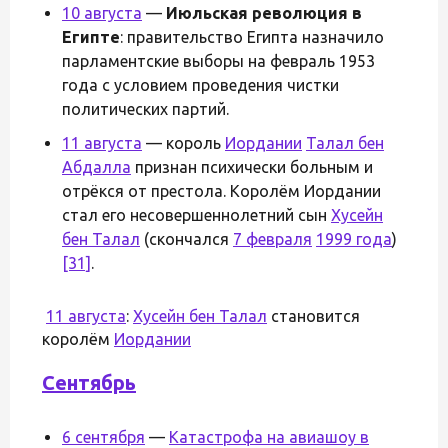
10 августа
—
Июльская революция в
Египте
: правительство Египта назначило
парламентские выборы на февраль 1953
года с условием проведения чистки
политических партий.
11 августа
— король
Иордании
Талал бен
Абдалла
признан психически больным и
отрёкся от престола. Королём Иордании
стал его несовершеннолетний сын
Хусейн
бен Талал
(скончался
7 февраля
1999 года
)
[31]
.
11 августа
:
Хусейн бен Талал
становится
королём
Иордании
Сентябрь
6 сентября
—
Катастрофа на авиашоу в