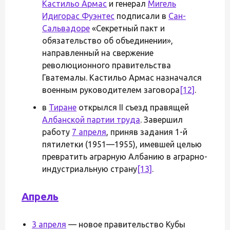
Кастильо Армас
и генерал
Мигель
Идигорас Фуэнтес
подписали в
Сан-
Сальвадоре
«Секретный пакт и
обязательство об объединении»,
направленный на свержение
революционного правительства
Гватемалы. Кастильо Армас назначался
военным руководителем заговора
[12]
.
в
Тиране
открылся II съезд правящей
Албанской партии труда
. Завершил
работу
7 апреля
, приняв задания 1-й
пятилетки (1951—1955), имевшей целью
превратить аграрную Албанию в аграрно-
индустриальную страну
[13]
.
Апрель
3 апреля
— новое правительство Кубы