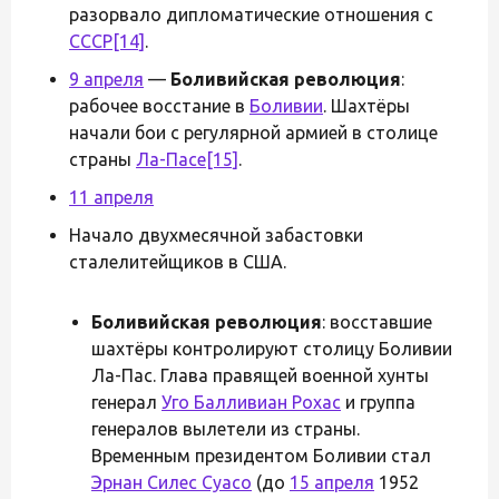
разорвало дипломатические отношения с
СССР
[14]
.
9 апреля
—
Боливийская революция
:
рабочее восстание в
Боливии
. Шахтёры
начали бои с регулярной армией в столице
страны
Ла-Пасе
[15]
.
11 апреля
Начало двухмесячной забастовки
сталелитейщиков в США.
Боливийская революция
: восставшие
шахтёры контролируют столицу Боливии
Ла-Пас. Глава правящей военной хунты
генерал
Уго Балливиан Рохас
и группа
генералов вылетели из страны.
Временным президентом Боливии стал
Эрнан Силес Суасо
(до
15 апреля
1952