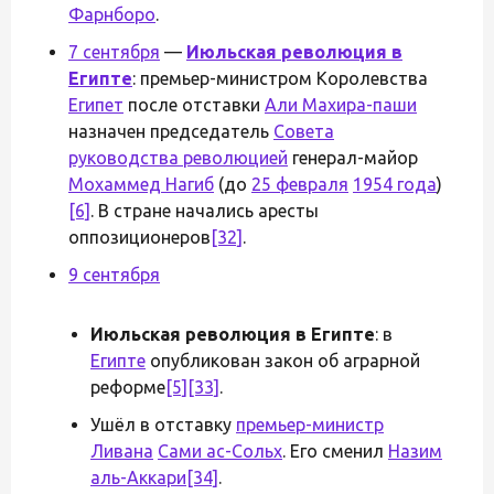
Фарнборо
.
7 сентября
—
Июльская революция в
Египте
: премьер-министром Королевства
Египет
после отставки
Али Махира-паши
назначен председатель
Совета
руководства революцией
генерал-майор
Мохаммед Нагиб
(до
25 февраля
1954 года
)
[6]
. В стране начались аресты
оппозиционеров
[32]
.
9 сентября
Июльская революция в Египте
: в
Египте
опубликован закон об аграрной
реформе
[5]
[33]
.
Ушёл в отставку
премьер-министр
Ливана
Сами ас-Сольх
. Его сменил
Назим
аль-Аккари
[34]
.