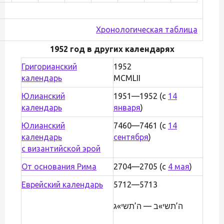
Хронологическая таблица
1952 год в других календарях
Григорианский
1952
календарь
MCMLII
Юлианский
1951—1952 (с
14
календарь
января
)
Юлианский
7460—7461 (с
14
календарь
сентября
)
с византийской эрой
От основания Рима
2704—2705 (с
4 мая
)
Еврейский календарь
5712—5713
ה’תשי»ב — ה’תשי»ג