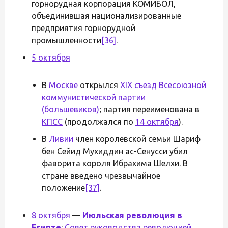
горнорудная корпорация КОМИБОЛ,
объединившая национализированные
предприятия горнорудной
промышленности
[36]
.
5 октября
В
Москве
открылся
XIX съезд Всесоюзной
коммунистической партии
(большевиков)
; партия переименована в
КПСС
(продолжался по
14 октября
).
В
Ливии
член королевской семьи Шариф
бен Сейид Мухиддин ас-Сенусси убил
фаворита короля Ибрахима Шелхи. В
стране введено чрезвычайное
положение
[37]
.
8 октября
—
Июльская революция в
Египте
:
Совет руководства революцией