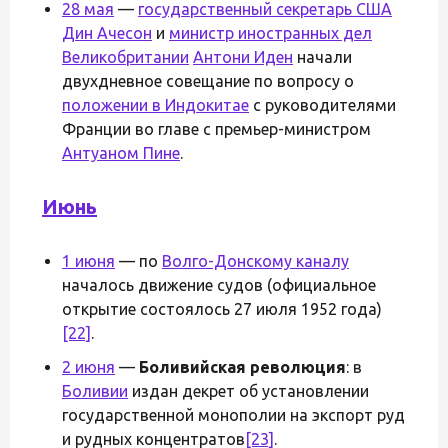
28 мая
—
государственный секретарь США
Дин Ачесон
и
министр иностранных дел
Великобритании
Антони Иден
начали
двухдневное совещание по вопросу о
положении в Индокитае
с руководителями
Франции во главе с премьер-министром
Антуаном Пине
.
Июнь
1 июня
— по
Волго-Донскому каналу
началось движение судов (официальное
открытие состоялось 27 июля 1952 года)
[22]
.
2 июня
—
Боливийская революция
: в
Боливии
издан декрет об установлении
государственной монополии на экспорт руд
и рудных концентратов
[23]
.