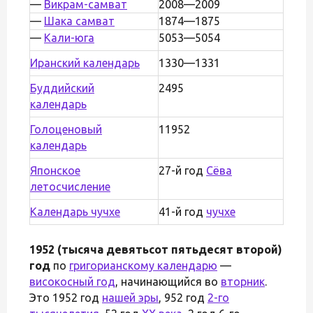
—
Викрам-самват
2008—2009
—
Шака самват
1874—1875
—
Кали-юга
5053—5054
Иранский календарь
1330—1331
Буддийский
2495
календарь
Голоценовый
11952
календарь
Японское
27-й год
Сёва
летосчисление
Календарь чучхе
41-й год
чучхе
1952 (тысяча девятьсот пятьдесят второй)
год
по
григорианскому календарю
—
високосный год
, начинающийся во
вторник
.
Это 1952 год
нашей эры
, 952 год
2-го