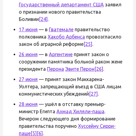
Государственный департамент США
заявил
о признании нового правительства
Боливии
[24]
.
17 июня
— в
Гватемале
правительство
полковника
Хакобо Арбенса
провозгласило
закон об аграрной реформе
[25]
.
26 июня
— в
Аргентине
принят закон о
сооружении памятника больной раком жене
президента
Перона
Эвите Перон
[26]
.
27 июня
— принят закон Маккарена-
Уолтера, запрещающий въезд в США лицам
коммунистических убеждений
[27]
.
28 июня
— ушёл в отставку премьер-
министр Египта
Ахмад Хиляли-паша
.
Вечером следующего дня формирование
правительства поручено
Хуссейну Сирри-
паше
[5]
[6]
.