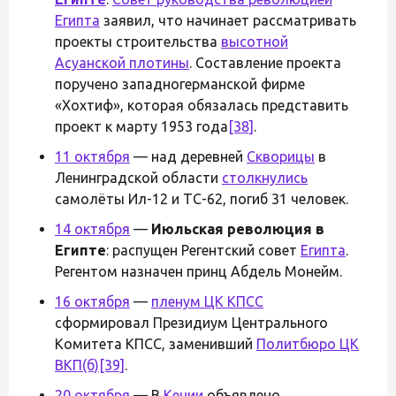
Египта
заявил, что начинает рассматривать
проекты строительства
высотной
Асуанской плотины
. Составление проекта
поручено западногерманской фирме
«Хохтиф», которая обязалась представить
проект к марту 1953 года
[38]
.
11 октября
— над деревней
Скворицы
в
Ленинградской области
столкнулись
самолёты Ил-12 и ТС-62, погиб 31 человек.
14 октября
—
Июльская революция в
Египте
: распущен Регентский совет
Египта
.
Регентом назначен принц Абдель Монейм.
16 октября
—
пленум ЦК КПСС
сформировал Президиум Центрального
Комитета КПСС, заменивший
Политбюро ЦК
ВКП(б)
[39]
.
20 октября
— В
Кении
объявлено