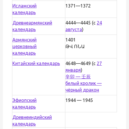
Исламский
1371—1372
календарь
Древнеармянский
4444—4445 (с
24
календарь
августа
)
Армянский
1401
церковный
ԹՎ ՌՆԱ
календарь
Китайский календарь
4648—4649 (с
27
января
)
辛卯 — 壬辰
белый кролик —
чёрный дракон
Эфиопский
1944 — 1945
календарь
Древнеиндийский
календарь