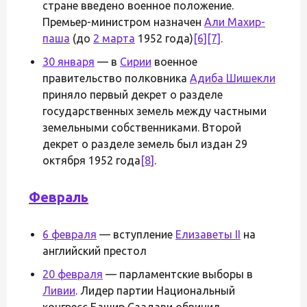
стране введено военное положение.
Премьер-министром назначен
Али Махир-
паша
(до
2 марта
1952 года)
[6]
[7]
.
30 января
— в
Сирии
военное
правительство полковника
Адиба Шишекли
приняло первый декрет о разделе
государственных земель между частными
земельными собственниками. Второй
декрет о разделе земель был издан 29
октября 1952 года
[8]
.
Февраль
6 февраля
— вступление
Елизаветы II
на
английский престол
20 февраля
— парламентские выборы в
Ливии
. Лидер партии Национальный
конгресс Башир Саадави обвинил