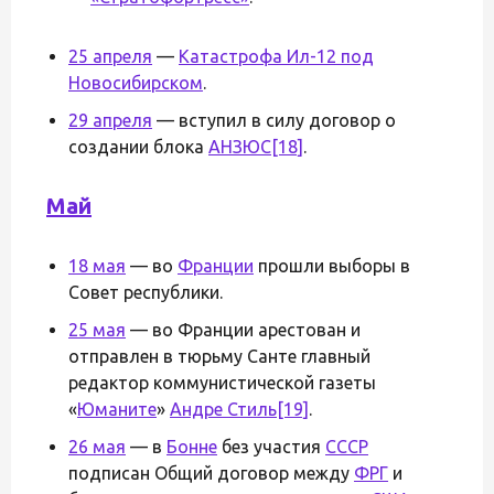
25 апреля
—
Катастрофа Ил-12 под
Новосибирском
.
29 апреля
— вступил в силу договор о
создании блока
АНЗЮС
[18]
.
Май
18 мая
— во
Франции
прошли выборы в
Совет республики.
25 мая
— во Франции арестован и
отправлен в тюрьму Санте главный
редактор коммунистической газеты
«
Юманите
»
Андре Стиль
[19]
.
26 мая
— в
Бонне
без участия
СССР
подписан Общий договор между
ФРГ
и