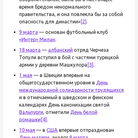
время бредом ненормального
правительства, и она повлекла бы за собой
опасность для династии»
[2]
.
9 марта
— основан футбольный клуб
«Интер» Милан
.
18 марта
—
албанский
отряд Черчеза
Топули вступил в бой с частями турецкой
армии у деревни Машкулора
[3]
.
1 мая
— в Швеции впервые на
общегосударственном уровне в
День
международной солидарности трудящихся
и в отмечаемый в шведском и финском
календарях День канонизации святой
Вальпурги
, отметили
День белой
ромашки
[4]
.
10 мая
— в
США
впервые отпразднован
День матери
, аналог
8 марта
.