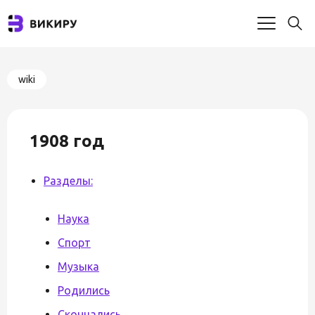
wiki
1908 год
Разделы:
Наука
Спорт
Музыка
Родились
Скончались