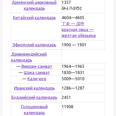
Армянский церковный
1357
календарь
ԹՎ ՌՅԾԷ
Китайский календарь
4604—4605
丁未 — 戊申
красная овца —
жёлтая обезьяна
Эфиопский календарь
1900 — 1901
Древнеиндийский
календарь
—
Викрам-самват
1964—1965
—
Шака самват
1830—1831
—
Кали-юга
5009—5010
Иранский календарь
1286—1287
Буддийский календарь
2451
Голоценовый
11908
календарь