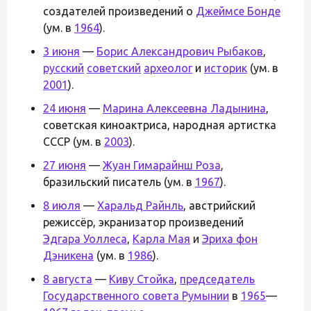
создателей произведений о
Джеймсе Бонде
(ум. в
1964
).
3 июня
—
Борис Александрович Рыбаков
,
русский
советский
археолог
и
историк
(ум. в
2001
).
24 июня
—
Марина Алексеевна Ладынина
,
советская киноактриса, народная артистка
СССР (ум. в
2003
).
27 июня
—
Жуан Гимарайнш Роза
,
бразильский писатель (ум. в
1967
).
8 июля
—
Харальд Райнль
, австрийский
режиссёр, экранизатор произведений
Эдгара Уоллеса
,
Карла Мая
и
Эриха фон
Дэникена
(ум. в
1986
).
8 августа
—
Киву Стойка
,
председатель
Государственного совета Румынии
в
1965
—