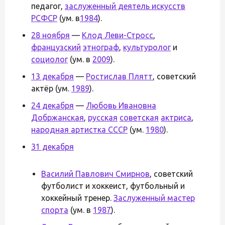
педагог,
заслуженный деятель искусств
РСФСР
(ум. в
1984
).
28 ноября
—
Клод Леви-Стросс
,
французский
этнограф
,
культуролог
и
социолог
(ум. в
2009
).
13 декабря
—
Ростислав Плятт
, советский
актёр (ум.
1989
).
24 декабря
—
Любовь Ивановна
Добржанская
,
русская
советская
актриса
,
народная артистка СССР
(ум.
1980
).
31 декабря
Василий Павлович Смирнов
, советский
футболист и хоккеист, футбольный и
хоккейный тренер.
Заслуженный мастер
спорта
(ум. в
1987
).