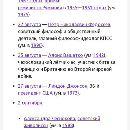
1967 годах
,
премье
р-министр Румынии
в
1955
—
1961 годах
(ум.
1975
).
22 августа
—
Пётр Николаевич Федосеев
,
советский философ и общественный
деятель, главный философ-идеолог КПСС
(ум. в
1990
).
25 августа
—
Алоис Вашатко
(ум.
1942
),
чехословацкий лётчик-ас, участник битв за
Францию и Британию во Второй мировой
войне.
27 августа
—
Линдон Джонсон
, 36-й
президент
США
(ум. в
1973
).
2 сентября
Александра Чеснокова
,
советский
живописец
(ум. в
1988
).