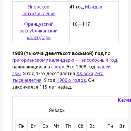
Японское
41 год
Мэйдзи
летосчисление
Французский
116—117
республиканский
календарь
1908 (ты́сяча девятьсо́т восьмо́й) год
по
григорианскому календарю
—
високосный год
,
начинающийся в
среду
. Это 1908 год
нашей
эры
, 8 год 1-го десятилетия
XX века
2-го
тысячелетия
, 9 год
1900-х годов
. Он
закончился 115 лет назад.
Кале
Январь
Пн
Вт
Ср
Чт
Пт
Сб
Вс
Пн
Вт