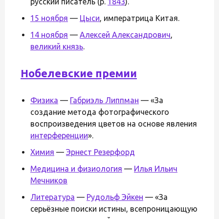
русский писатель (р.
1843
).
15 ноября
—
Цыси
, императрица Китая.
14 ноября
—
Алексей Александрович
,
великий князь
.
Нобелевские премии
Физика
—
Габриэль Липпман
— «За
создание метода фотографического
воспроизведения цветов на основе явления
интерференции
».
Химия
—
Эрнест Резерфорд
Медицина и физиология
—
Илья Ильич
Мечников
Литература
—
Рудольф Эйкен
— «За
серьёзные поиски истины, всепроницающую