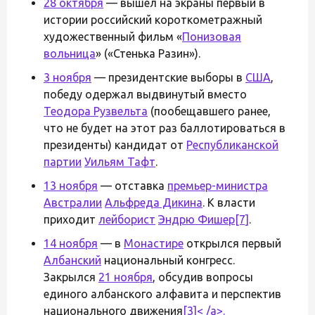
28 октября
— вышел на экраны первый в
истории российский короткометражный
художественный фильм «
Понизовая
вольница
» («Стенька Разин»).
3 ноября
— президентские выборы в
США
,
победу одержал выдвинутый вместо
Теодора Рузвельта
(пообещавшего ранее,
что не будет на этот раз баллотироваться в
президенты) кандидат от
Республиканской
партии
Уильям Тафт
.
13 ноября
— отставка
премьер-министра
Австралии
Альфреда Дикина
. К власти
приходит
лейборист
Эндрю Фишер
[7]
.
14 ноября
— в
Монастире
открылся первый
Албанский
национальный конгресс.
Закрылся
21 ноября
, обсудив вопросы
единого албанского алфавита и перспектив
национального движения
[3]< /a>.