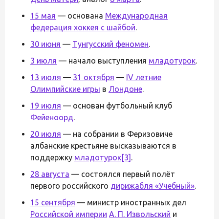
15 мая
— основана
Международная
федерация хоккея с шайбой
.
30 июня
—
Тунгусский феномен
.
3 июля
— начало выступления
младотурок
.
13 июля
—
31 октября
—
IV летние
Олимпийские игры
в
Лондоне
.
19 июля
— основан футбольный клуб
Фейеноорд
.
20 июля
— на собрании в Феризовиче
албанские крестьяне высказываются в
поддержку
младотурок
[3]
.
28 августа
— состоялся первый полёт
первого российского
дирижабля «Учебный»
.
15 сентября
— министр иностранных дел
Российской империи
А. П. Извольский
и