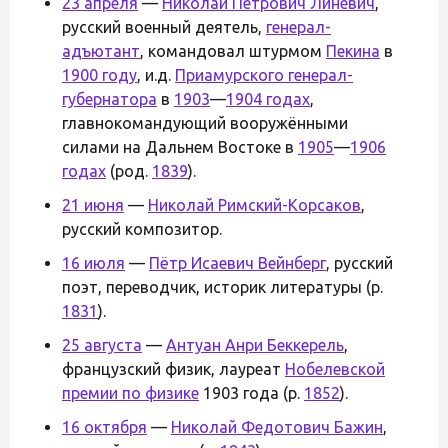
23 апреля
—
Николай Петрович Линевич
,
русский военный деятель,
генерал-
адъютант
, командовал штурмом
Пекина
в
1900 году
, и.д.
Приамурского генерал-
губернатора
в
1903
—
1904 годах
,
главнокомандующий вооружёнными
силами на Дальнем Востоке в
1905
—
1906
годах
(род.
1839
).
21 июня
—
Николай Римский-Корсаков
,
русский композитор.
16 июля
—
Пётр Исаевич Вейнберг
, русский
поэт, переводчик, историк литературы (р.
1831
).
25 августа
—
Антуан Анри Беккерель
,
французский физик, лауреат
Нобелевской
премии по физике
1903 года (р.
1852
).
16 октября
—
Николай Федотович Бажин
,