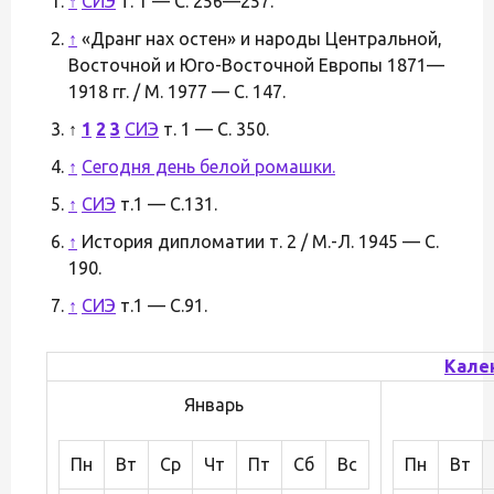
↑
СИЭ
т. 1 — С. 256—257.
↑
«Дранг нах остен» и народы Центральной,
Восточной и Юго-Восточной Европы 1871—
1918 гг. / М. 1977 — С. 147.
↑
1
2
3
СИЭ
т. 1 — С. 350.
↑
Сегодня день белой ромашки.
↑
СИЭ
т.1 — С.131.
↑
История дипломатии т. 2 / М.-Л. 1945 — С.
190.
↑
СИЭ
т.1 — С.91.
Кале
Январь
Пн
Вт
Ср
Чт
Пт
Сб
Вс
Пн
Вт