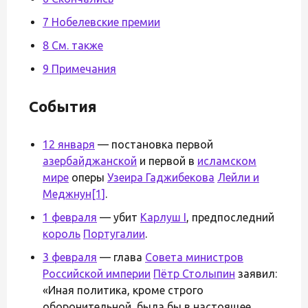
7 Нобелевские премии
8 См. также
9 Примечания
События
12 января
— постановка первой
азербайджанской
и первой в
исламском
мире
оперы
Узеира Гаджибекова
Лейли и
Меджнун
[1]
.
1 февраля
— убит
Карлуш I
, предпоследний
король
Португалии
.
3 февраля
— глава
Совета министров
Российской империи
Пётр Столыпин
заявил:
«Иная политика, кроме строго
оборонительной, была бы в настоящее