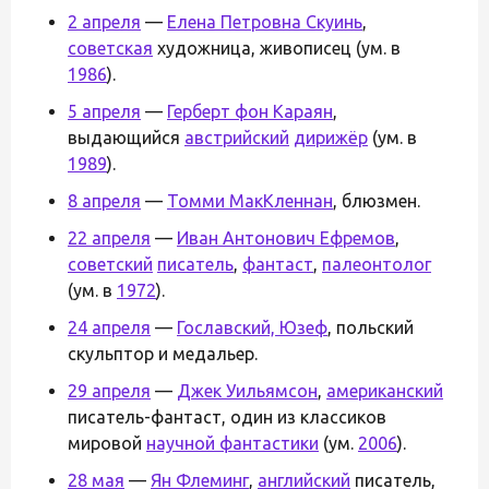
2 апреля
—
Елена Петровна Скуинь
,
советская
художница, живописец (ум. в
1986
).
5 апреля
—
Герберт фон Караян
,
выдающийся
австрийский
дирижёр
(ум. в
1989
).
8 апреля
—
Томми МакКленнан
, блюзмен.
22 апреля
—
Иван Антонович Ефремов
,
советский
писатель
,
фантаст
,
палеонтолог
(ум. в
1972
).
24 апреля
—
Гославский, Юзеф
, польский
скульптор и медальер.
29 апреля
—
Джек Уильямсон
,
американский
писатель-фантаст, один из классиков
мировой
научной фантастики
(ум.
2006
).
28 мая
—
Ян Флеминг
,
английский
писатель,