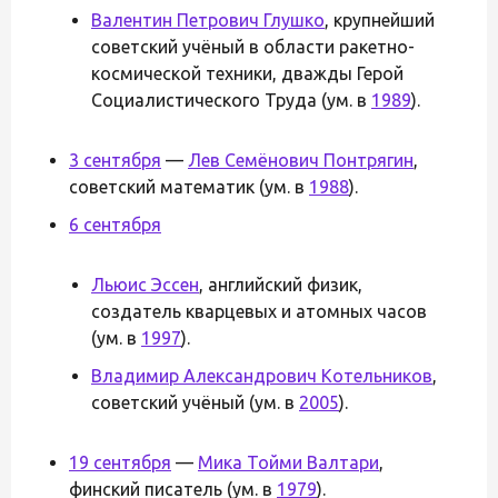
Валентин Петрович Глушко
, крупнейший
советский учёный в области ракетно-
космической техники, дважды Герой
Социалистического Труда (ум. в
1989
).
3 сентября
—
Лев Семёнович Понтрягин
,
советский математик (ум. в
1988
).
6 сентября
Льюис Эссен
, английский физик,
создатель кварцевых и атомных часов
(ум. в
1997
).
Владимир Александрович Котельников
,
советский учёный (ум. в
2005
).
19 сентября
—
Мика Тойми Валтари
,
финский писатель (ум. в
1979
).