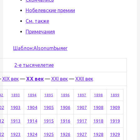
Нобелевские премии
См. также
Примечания
Шаблон:Alsonumbыяer
2-е тысячелетие
—
XIX век
—
XX век
—
XXI век
—
XXII век
92
1893
1894
1895
1896
1897
1898
1899
02
1903
1904
1905
1906
1907
1908
1909
12
1913
1914
1915
1916
1917
1918
1919
22
1923
1924
1925
1926
1927
1928
1929