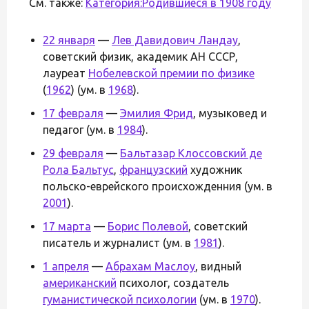
См. также:
Категория:Родившиеся в 1908 году
22 января
—
Лев Давидович Ландау
,
советский физик, академик АН СССР,
лауреат
Нобелевской премии по физике
(
1962
) (ум. в
1968
).
17 февраля
—
Эмилия Фрид
, музыковед и
педагог (ум. в
1984
).
29 февраля
—
Бальтазар Клоссовский де
Рола Бальтус
,
французский
художник
польско-еврейского происхожденния (ум. в
2001
).
17 марта
—
Борис Полевой
, советский
писатель и журналист (ум. в
1981
).
1 апреля
—
Абрахам Маслоу
, видный
американский
психолог, создатель
гуманистической психологии
(ум. в
1970
).