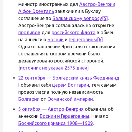
министр иностранных дел
Австро-Венгрии
А.фон Эренталь
заключили в Бухлау
соглашение по
Балканскому вопросу
[5]
.
Австро-Венгрия соглашалась на открытие
проливов
для
российского флота
в обмен
на аннексию
Боснии
и
Герцеговины
[6]
.
Однако заявление Эренталя о заключении
соглашения в скором времени было
дезавуировано российской стороной.
[
источник не указан 2575 дней
]
22 сентября
—
Болгарский князь
Фердинанд
I
объявил себя
царём Болгарии
, тем самым
провозгласив полную независимость
Болгарии
от
Османской империи
.
5 октября
—
Австро-Венгрия
объявила об
аннексии
Боснии и Герцеговины
. Начало
Боснийского кризиса 1908—1909
.