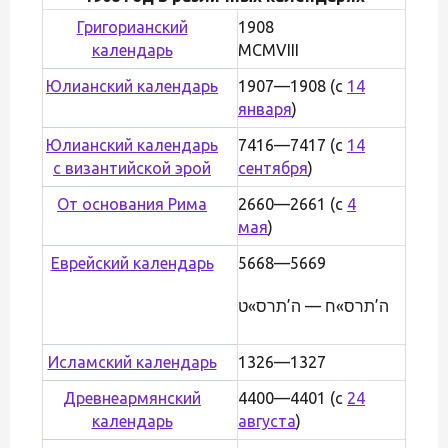
Григорианский
1908
календарь
MCMVIII
Юлианский календарь
1907—1908 (с
14
января
)
Юлианский календарь
7416—7417 (с
14
с византийской эрой
сентября
)
От основания Рима
2660—2661 (с
4
мая
)
Еврейский календарь
5668—5669
ה’תרס»ח — ה’תרס»ט
Исламский календарь
1326—1327
Древнеармянский
4400—4401 (с
24
календарь
августа
)