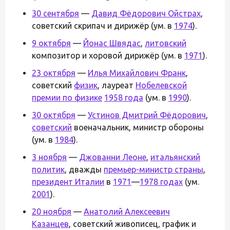
30 сентября
—
Давид Фёдорович Ойстрах
,
советский скрипач и дирижёр (ум. в
1974
).
9 октября
—
Йонас Швядас
,
литовский
композитор и хоровой дирижёр (ум. в
1971
).
23 октября
—
Илья Михайлович Франк
,
советский
физик
, лауреат
Нобелевской
премии по физике
1958 года
(ум. в
1990
).
30 октября
—
Устинов Дмитрий Фёдорович
,
советский
военачальник, министр обороны
(ум. в
1984
).
3 ноября
—
Джованни Леоне
,
итальянский
политик
, дважды
премьер-министр страны
,
президент Италии
в
1971
—
1978 годах
(ум.
2001
).
20 ноября
—
Анатолий Алексеевич
Казанцев
, советский живописец, график и