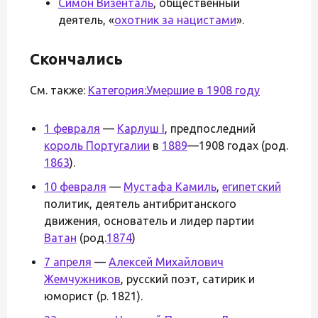
Симон Визенталь
, общественный
деятель, «
охотник за нацистами
».
Скончались
См. также:
Категория:Умершие в 1908 году
1 февраля
—
Карлуш I
, предпоследний
король Португалии
в
1889
—1908 годах (род.
1863
).
10 февраля
—
Мустафа Камиль
,
египетский
политик, деятель антибританского
движения, основатель и лидер партии
Ватан
(род.
1874
)
7 апреля
—
Алексей Михайлович
Жемчужников
, русский поэт, сатирик и
юморист (р. 1821).