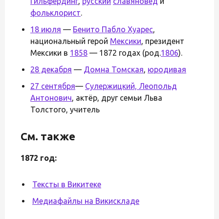
Гильфердинг
,
русский
славяновед
и
фольклорист
.
18 июля
—
Бенито Пабло Хуарес
,
национальный герой
Мексики
, президент
Мексики в
1858
— 1872 годах (род.
1806
).
28 декабря
—
Домна Томская
,
юродивая
27 сентября
—
Сулержицкий, Леопольд
Антонович
, актёр, друг семьи Льва
Толстого, учитель
См. также
1872 год:
Тексты в Викитеке
Медиафайлы на Викискладе