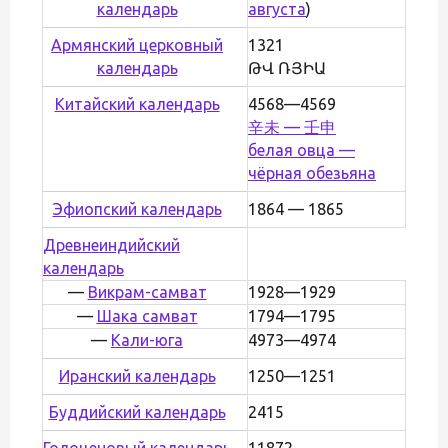
календарь
августа
)
Армянский церковный
1321
календарь
ԹՎ ՌՅԻԱ
Китайский календарь
4568—4569
辛未 — 壬申
белая овца —
чёрная обезьяна
Эфиопский календарь
1864 — 1865
Древнеиндийский
календарь
—
Викрам-самват
1928—1929
—
Шака самват
1794—1795
—
Кали-юга
4973—4974
Иранский календарь
1250—1251
Буддийский календарь
2415
Голоценовый календарь
11872