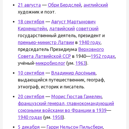
21 августа
—
Обри Бердслей
,
английский
художник и поэт.
18 сентября
—
Август Мартынович
Кирхенштейн
,
латвийский
советский
государственный деятель, президент и
премьер-министр Латвии
в
1940 году
,
председатель Президиума
Верховного
Совета Латвийской ССР
в 1940—
1952 годах
,
учёный-
микробиолог
(ум.
1963
).
10 сентября
—
Владимир Арсе́ньев
,
выдающийся путешественник, географ,
этнограф, историк и писатель.
20 сентября
—
Морис Гюстав Гамелен
,
французский
генерал, главнокомандующий
союзными войсками во Франции в
1939
—
1940 годах
(ум.
1958
).
5 декабря
—
Гарри Нельсон Пильсбери
,