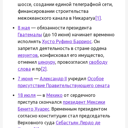
шоссе, создании единой телеграфной сети,
финансировании строительства
межокеанского канала в Никарагуа
[1]
.
8 мая
— обязанности президента
Гватемалы
(до 10 июня) начинает временно
исполнять
Хусто Руфино Барриос
. Он
запретил деятельность в стране ордена
иезуитов
, конфисковал его имущество,
отменил
цензуру
, провозгласил
свободу
слова
и пр
[2]
.
7 июня
—
Александр II
учредил
Особое
присутствие Правительствующего сената
18 июля
— в
Мехико
от сердечного
приступа скончался
президент Мексики
Бенито Хуарес
. Временным президентом
согласно конституции стал председатель
Верховного суда
Себастьян Лердо де