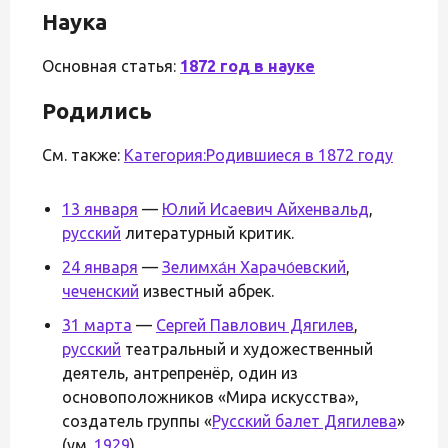
Наука
Основная статья:
1872 год в науке
Родились
См. также:
Категория:Родившиеся в 1872 году
13 января
—
Юлий Исаевич Айхенвальд
,
русский
литературный критик.
24 января
—
Зелимха́н Харачо́евский
,
чеченский
известный абрек.
31 марта
—
Сергей Павлович Дягилев
,
русский
театральный и художественный
деятель, антрепренёр, один из
основоположников «Мира искусства»,
создатель группы «
Русский балет Дягилева
»
(ум.
1929
).