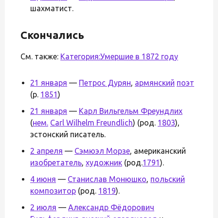
шахматист.
Скончались
См. также:
Категория:Умершие в 1872 году
21 января
—
Петрос Дурян
,
армянский
поэт
(р.
1851
)
21 января
—
Карл Вильгельм Фреундлих
(
нем.
Carl Wilhelm Freundlich
) (род.
1803
),
эстонский писатель.
2 апреля
—
Сэмюэл Морзе
, американский
изобретатель
,
художник
(род.
1791
).
4 июня
—
Станислав Монюшко
,
польский
композитор
(род.
1819
).
2 июля
—
Александр Фёдорович