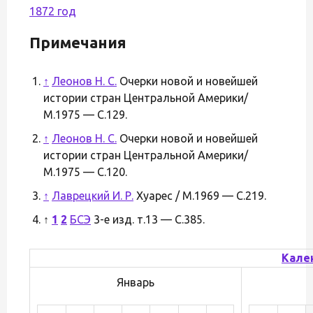
1872 год
Примечания
↑
Леонов Н. С.
Очерки новой и новейшей
истории стран Центральной Америки/
М.1975 — С.129.
↑
Леонов Н. С.
Очерки новой и новейшей
истории стран Центральной Америки/
М.1975 — С.120.
↑
Лаврецкий И. Р.
Хуарес / М.1969 — С.219.
↑
1
2
БСЭ
3-е изд. т.13 — С.385.
Кале
Январь