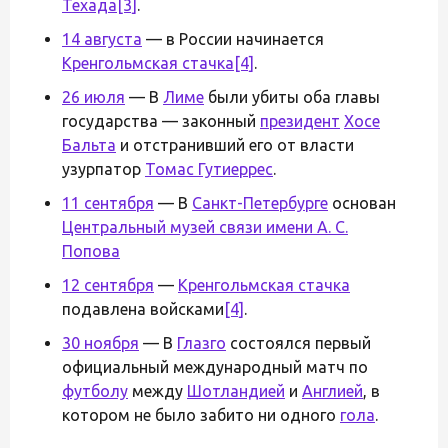
Техада
[3]
.
14 августа
— в России начинается
Кренгольмская стачка
[4]
.
26 июля
— В
Лиме
были убиты оба главы
государства — законный
президент
Хосе
Бальта
и отстранивший его от власти
узурпатор
Томас Гутиеррес
.
11 сентября
— В
Санкт-Петербурге
основан
Центральный музей связи имени А. С.
Попова
12 сентября
—
Кренгольмская стачка
подавлена войсками
[4]
.
30 ноября
— В
Глазго
состоялся первый
официальный международный матч по
футболу
между
Шотландией
и
Англией
, в
котором не было забито ни одного
гола
.