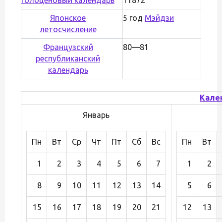
Японское
5 год
Мэйдзи
летосчисление
Французский
80—81
республиканский
календарь
Кале
Январь
Пн
Вт
Ср
Чт
Пт
Сб
Вс
Пн
Вт
1
2
3
4
5
6
7
1
2
8
9
10
11
12
13
14
5
6
15
16
17
18
19
20
21
12
13