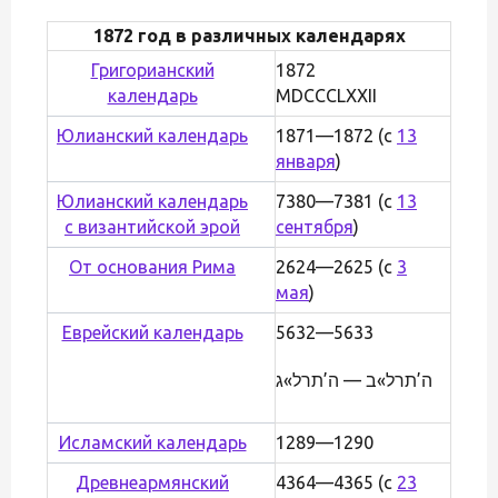
1872 год в различных календарях
Григорианский
1872
календарь
MDCCCLXXII
Юлианский календарь
1871—1872 (с
13
января
)
Юлианский календарь
7380—7381 (с
13
с византийской эрой
сентября
)
От основания Рима
2624—2625 (с
3
мая
)
Еврейский календарь
5632—5633
ה’תרל»ב — ה’תרל»ג
Исламский календарь
1289—1290
Древнеармянский
4364—4365 (с
23