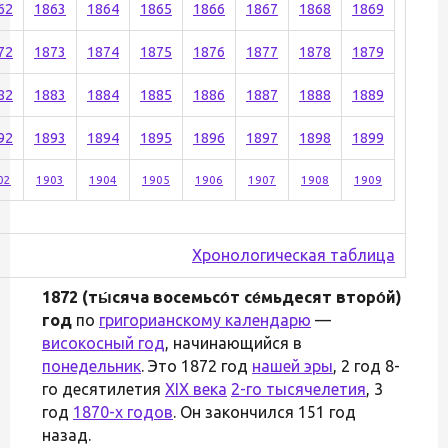
62
1863
1864
1865
1866
1867
1868
1869
72
1873
1874
1875
1876
1877
1878
1879
82
1883
1884
1885
1886
1887
1888
1889
92
1893
1894
1895
1896
1897
1898
1899
02
1903
1904
1905
1906
1907
1908
1909
Хронологическая таблица
1872 (ты́сяча восемьсо́т се́мьдесят второ́й)
год
по
григорианскому календарю
—
високосный год
, начинающийся в
понедельник
. Это 1872 год
нашей эры
, 2 год 8-
го десятилетия
XIX века
2-го тысячелетия
, 3
год
1870-х годов
. Он закончился 151 год
назад.