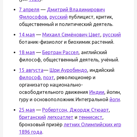
7 апреля
—
Дмитрий Владимирович
Философов
,
русский
публицист, критик,
общественный и политический деятель.
14 мая
—
Михаил Семёнович Цвет
,
русский
ботаник-физиолог и биохимик растений.
18 мая
—
Бертран Рассел
, английский
философ, общественный деятель, учёный.
15 августа
—
Шри Ауробиндо
, индийский
философ
,
поэт
, революционер и
организатор национально-
освободительного движения
Индии
, йогин,
гуру и основоположник Интегральной
йоги
.
25 мая
—
Робертсон, Джордж Стюарт
,
британский
легкоатлет
и
теннисист
,
бронзовый призёр
летних Олимпийских игр
1896 года
.