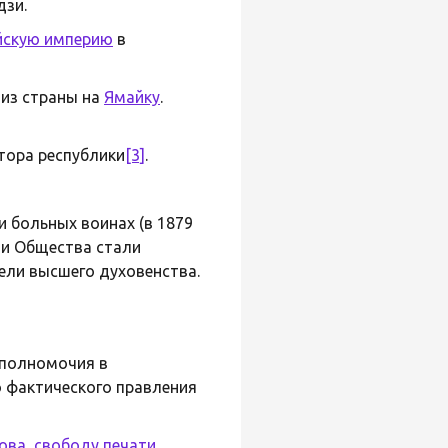
дзи.
йскую империю
в
 из страны на
Ямайку
.
тора республики
[3]
.
 больных воинах (в 1879
ми Общества стали
ели высшего духовенства.
 полномочия в
о фактического правления
ова
,
свободу печати
,