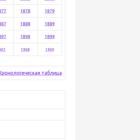
877
1878
1879
887
1888
1889
897
1898
1899
907
1908
1909
Хронологическая таблица