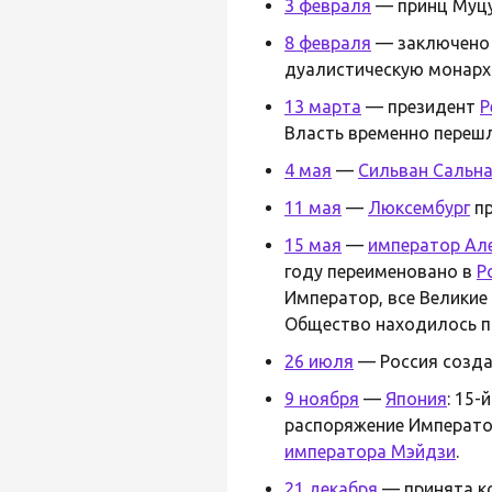
3 февраля
— принц Муц
8 февраля
— заключен
дуалистическую монар
13 марта
— президент
Р
Власть временно перешл
4 мая
—
Сильван Сальн
11 мая
—
Люксембург
пр
15 мая
—
император Але
году переименовано в
Р
Император, все Великие
Общество находилось п
26 июля
— Россия созд
9 ноября
—
Япония
: 15-
распоряжение Император
императора Мэйдзи
.
21 декабря
— принята к