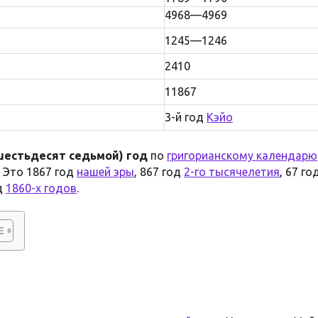
4968—4969
1245—1246
2410
11867
3-й год
Кэйо
шестьдесят седьмой) год
по
григорианскому календарю
. Это 1867 год
нашей эры
, 867 год
2-го тысячелетия
, 67 го
д
1860-х годов
.