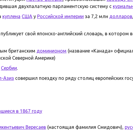
дившая двухпалатную парламентскую систему с
куриаль
а
куплена
США
у
Российской империи
за 7,2 млн
долларов
публикует свой японско-английский словарь, в котором 
вым британским
доминионом
(название «Канада» официа
нской Северной Америке)
в
Сербии
.
л-Азиз
совершил поездку по ряду столиц европейских гос
шиеся в 1867 году
икентьевич Вересаев
(настоящая фамилия Смидович),
рус