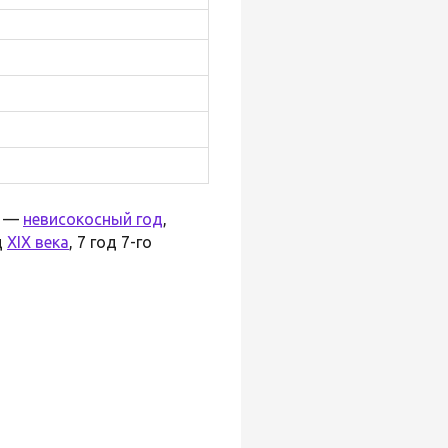
—
невисокосный год
,
д
XIX века
, 7 год 7-го