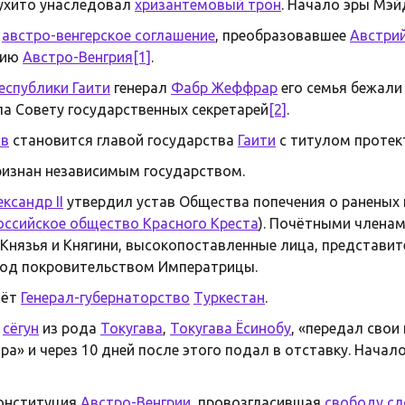
ухито унаследовал
хризантемовый трон
. Начало эры Мэй
о
австро-венгерское соглашение
, преобразовавшее
Австри
хию
Австро-Венгрия
[1]
.
еспублики Гаити
генерал
Фабр Жеффрар
его семья бежали
а Совету государственных секретарей
[2]
.
ав
становится главой государства
Гаити
с титулом протек
изнан независимым государством.
ксандр II
утвердил устав Общества попечения о раненых и
оссийское общество Красного Креста
). Почётными члена
 Князья и Княгини, высокопоставленные лица, представит
од покровительством Императрицы.
аёт
Генерал-губернаторство
Туркестан
.
й
сёгун
из рода
Токугава
,
Токугава Ёсинобу
, «передал свои
а» и через 10 дней после этого подал в отставку. Начал
онституция
Австро-Венгрии
, провозгласившая
свободу сл