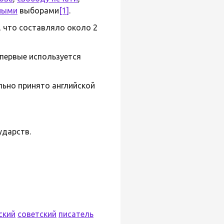
ными
выборами
[1]
.
, что составляло около 2
впервые используется
льно принято английской
ударств.
ский
советский
писатель