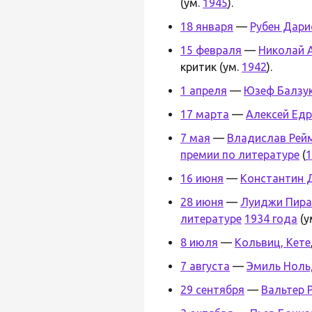
(ум.
1945
).
18 января
—
Рубен Дари
15 февраля
—
Николай 
критик (ум.
1942
).
1 апреля
—
Юзеф Балзу
17 марта
—
Алексей Ед
7 мая
—
Владислав Рей
премии по литературе
(
1
16 июня
—
Константин 
28 июня
—
Луиджи Пир
литературе
1934 года
(у
8 июля
—
Кольвиц, Кете
7 августа
—
Эмиль Ноль
29 сентября
—
Вальтер 