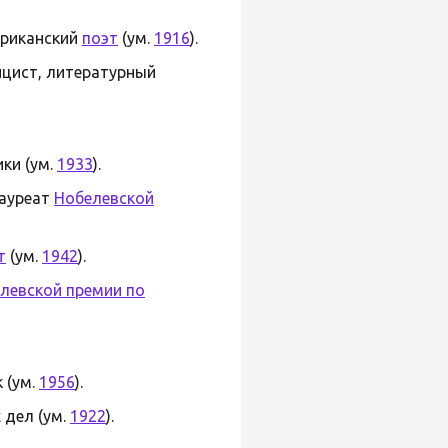
мериканский
поэт
(ум.
1916
).
лицист, литературный
ики (ум.
1933
).
лауреат
Нобелевской
т
(ум.
1942
).
левской премии по
 (ум.
1956
).
 дел (ум.
1922
).