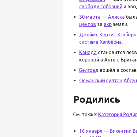
свободу собраний
и вво
30 марта
—
Аляска
был
центов
за
акр
земли.
Джеймс Кёртис Хэпбёрн
система Хэпбёрна
.
Канада
становится пер
короной в Акте о Брита
Белград
вошёл в соста
Османский
султан
Абду
Родились
См. также:
Категория:Родив
16 января
—
Викентий В