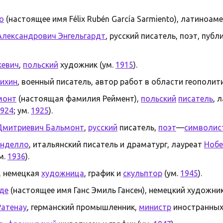
о
(настоящее имя Félix Rubén García Sarmiento), латиноа
Александрович Энгельгардт
, русский писатель, поэт, пуб
кевич
,
польский
художник (ум.
1915
).
рихин
, военный писатель, автор работ в области геополит
монт
(настоящая фамилия Реймент),
польский
писатель
, 
924
; ум.
1925
).
Дмитриевич Бальмонт
,
русский
писатель,
поэт
—
символис
анделло
, итальянский писатель и драматург, лауреат
Нобе
м.
1936
).
, немецкая
художница
, график и
скульптор
(ум.
1945
).
де
(настоящее имя Ганс Эмиль Гансен), немецкий художник
Ратенау
, германский промышленник,
министр
иностранных