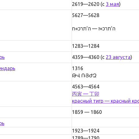
2619—2620 (с
3 мая
)
5627—5628
ה’תרכ»ז — ה’תרכ»ח
1283—1284
рь
4359—4360 (с
23 августа
)
ендарь
1316
ԹՎ ՌՅԺԶ
4563—4564
丙寅 — 丁卯
красный тигр — красный кр
1859 — 1860
рь
1923—1924
1789—1790