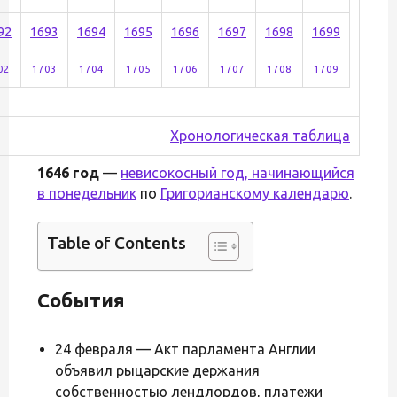
92
1693
1694
1695
1696
1697
1698
1699
02
1703
1704
1705
1706
1707
1708
1709
Хронологическая таблица
1646 год
—
невисокосный год, начинающийся
в понедельник
по
Григорианскому календарю
.
Table of Contents
События
24 февраля — Акт парламента Англии
объявил рыцарские держания
собственностью лендлордов, платежи