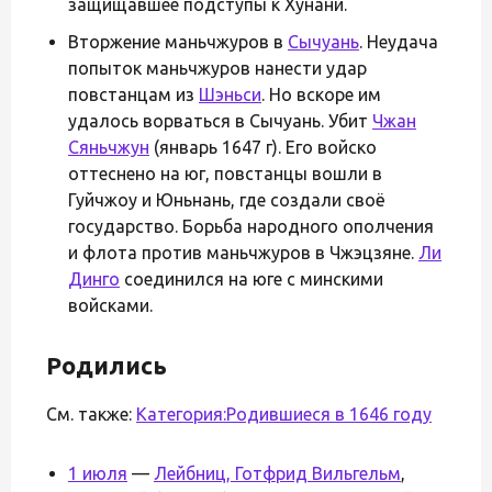
защищавшее подступы к Хунани.
Вторжение маньчжуров в
Сычуань
. Неудача
попыток маньчжуров нанести удар
повстанцам из
Шэньси
. Но вскоре им
удалось ворваться в Сычуань. Убит
Чжан
Сяньчжун
(январь 1647 г). Его войско
оттеснено на юг, повстанцы вошли в
Гуйчжоу и Юньнань, где создали своё
государство. Борьба народного ополчения
и флота против маньчжуров в Чжэцзяне.
Ли
Динго
соединился на юге с минскими
войсками.
Родились
См. также:
Категория:Родившиеся в 1646 году
1 июля
—
Лейбниц, Готфрид Вильгельм
,