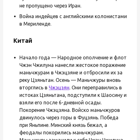
не пропущено через Иран.
Война индейцев с английскими колонистами
в Мериленде.
Китай
Начало года — Народное ополчение и флот
Чжэн Чжилуна нанесли жестокое поражение
маньчжурам в Чжэцзяне и отбросили их за
реку Цзяньтан. Осень — Маньчжуры вновь
вторглись в
Чжэцзян
. Они переправились в
истоках Цзяньтана, подступили к Шаосину и
взяли его после 6-дневной осады.
Покорение Чжэцзяна. Войско маньчжуров
двинулось через горы в Фуцзянь. Победа
при Яньпине. Минский князь бежал, а
феодалы покорились маньчжурам.
Маньчжуры заманили к себе Чжэн Чжилуна,