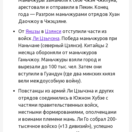
арестовали и отправили в Пекин. Конец
года — Разгром маньчжурами отрядов Хуан
Даочжоу в Чжэцзяне.
От
Янцзы
в
Цзянси
отступили части из
войск
Ли Цзычэна
. Победа маньчжуров при
Наньчане (северный Цзянси). Китайцы 2
месяца обороняли от маньчжуров
Ганьчжоу. Маньчжуры взяли город и
вырезали до 100 тыс. чел. Затем они
вступили в Гуандун (где два минских князя
вели междоусобную войну).
Повстанцы из армий Ли Цзычэна и других
отрядов соединились в Южном Хубэе с
частями правительственных войск,
местными формированиями, ополченцами
и воинами племени мань. Ли Го собрал 200-
тысячное войско («13 дивизий»), успешно