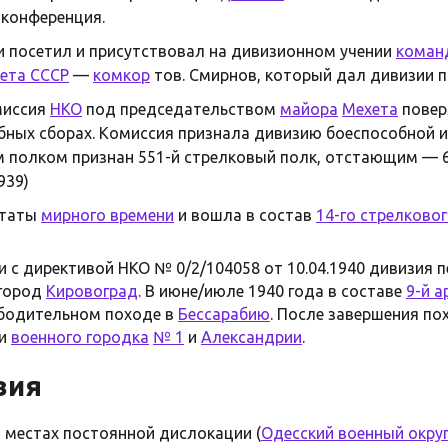
 конференция.
ии посетил и присутствовал на дивизионном учении
коман
ета СССР
—
комкор
тов. Смирнов, который дал дивизии 
омиссия
НКО
под председательством
майора
Мехета
повер
бных сборах. Комиссия признала дивизию боеспособной 
 полком признан 551-й стрелковый полк, отстающим — 6
939)
штаты
мирного времени
и вошла в состав
14-го стрелковог
ии с директивой НКО № 0/2/104058 от 10.04.1940 дивизия
город
Кировоград
. В июне/июле 1940 года в составе
9-й 
ободительном походе в
Бессарабию
. После завершения по
ии
военного городка
№ 1
и
Александрии
.
вия
в местах постоянной дислокации (
Одесский военный окру