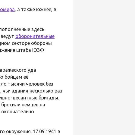
омира
, а также южнее, в
 пополненные здесь
, ведут
оборонительные
адном секторе обороны
ряжение штаба ЮЗФ
 вражеского уда
ю бойцам её
оло тысячи человек без
и
, чьи здания несколько раз
душно-десантные бригады.
тбросили немцев на
е окончательно
о окружения. 17.09.1941 в