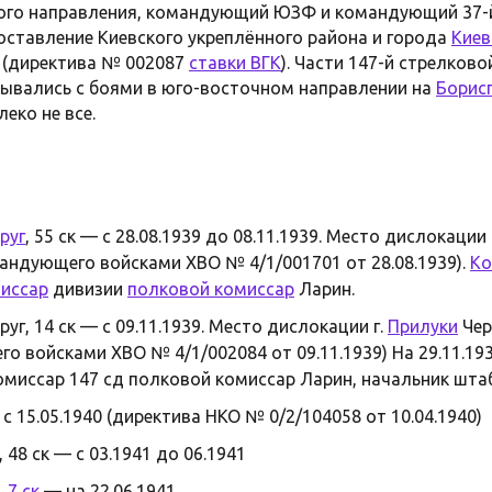
го направления, командующий ЮЗФ и командующий 37-
оставление Киевского укреплённого района и города
Киев
(директива № 002087
ставки ВГК
). Части 147-й стрелково
ывались с боями в юго-восточном направлении на
Борис
еко не все.
руг
, 55 ск — с 28.08.1939 до 08.11.1939. Место дислокаци
андующего войсками ХВО № 4/1/001701 от 28.08.1939).
Ко
иссар
дивизии
полковой комиссар
Ларин.
уг, 14 ск — с 09.11.1939. Место дислокации г.
Прилуки
Чер
 войсками ХВО № 4/1/002084 от 09.11.1939) На 29.11.1939
комиссар 147 сд полковой комиссар Ларин, начальник шта
с 15.05.1940 (директива НКО № 0/2/104058 от 10.04.1940)
 48 ск — с 03.1941 до 06.1941
,
7 ск
— на 22.06.1941