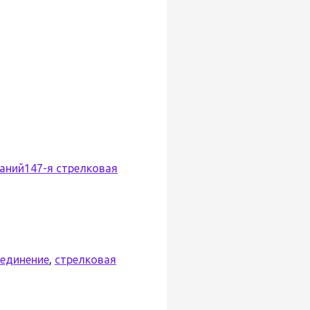
ваний
147-я стрелковая
единение
,
стрелковая