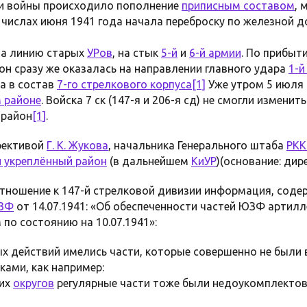
дни войны происходило пополнение
приписным составом
, 
х числах июня 1941 года начала переброску по железной д
 на линию старых
УРов
, на стык
5-й
и
6-й армии
. По прибыти
йон сразу же оказалась на направлении главного удара
1-й
а в состав
7-го стрелкового корпуса
[1]
Уже утром 5 июля 
 районе
. Войска 7 ск (147-я и 206-я сд) не смогли измени
 район
[1]
.
рективой
Г. К. Жукова
, начальника Генерального штаба
РК
й укреплённый район
(в дальнейшем
КиУР
)(основание: дир
тношение к 147-й стрелковой дивизии информация, сод
ЗФ
от 14.07.1941: «Об обеспеченности частей ЮЗФ артилл
о состоянию на 10.07.1941»:
х действий имелись части, которые совершенно не были
ами, как например:
гих
округов
регулярные части тоже были недоукомплектов