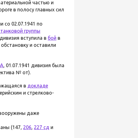
материальной частью и
ороге в полосу главных сил
и со 02.07.1941 по
 танковой группы
дивизия вступила в
бой
в
ть обстановку и оставили
КА
, 01.07.1941 дивизия была
ектива № от).
ержащаяся в
докладе
ерийским и стрелково-
 вооружены даже
аны (147,
206
,
227 сд
и