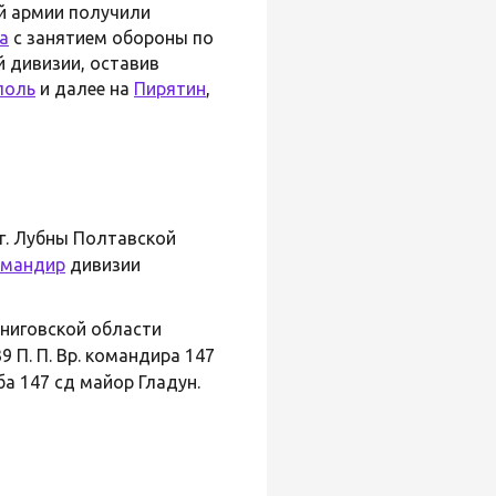
й армии получили
а
с занятием обороны по
й дивизии, оставив
поль
и далее на
Пирятин
,
и г. Лубны Полтавской
мандир
дивизии
ниговской области
 П. П. Вр. командира 147
ба 147 сд майор Гладун.