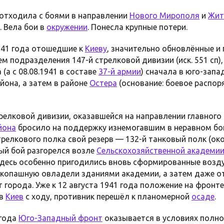
 отходила с боями в направлении
Нового Мирополя
и
Жит
. Вела бои в
окружении
. Понесла крупные потери.
941 года отошедшие к
Киеву
, значительно обновлённые и
 подразделения 147-й стрелковой дивизии (иск. 551 сп)
 (а с 08.08.1941 в составе
37-й армии
) сначала в юго-зап
йона, а затем в районе
Остера
(основание: боевое распо
релковой дивизии, оказавшейся на направлении главного
йона
бросило на поддержку изнемогавшим в неравном бо
релкового полка свой резерв — 132-й танковый полк (ок
ый бой разгорелся возле
Сельскохозяйственной академи
. Здесь особенно пригодились вновь сформированные воз
врукопашную овладели зданиями академии, а затем даже о
 города. Уже к 12 августа 1941 года положение на фронт
яв
Киев
с ходу, противник перешёл к планомерной
осаде
.
 года
Юго-Западный фронт
оказывается в условиях полног