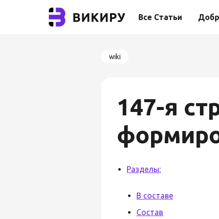
Все Статьи
Добр
wiki
147-я ст
формиро
Разделы:
В составе
Состав