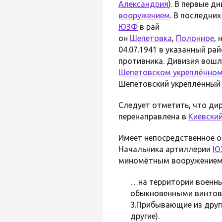
Александрия
). В первые 
вооружением
. В последни
ЮЗФ
в рай
он
Шепетовка
,
Полонное
,
04.07.1941 в указанный ра
противника. Дивизия вошл
Шепетовском укреплённом
Шепетовский укреплённый
Следует отметить, что ди
перенаправлена в
Киевски
Имеет непосредственное о
Начальника артиллерии
Ю
миномётным вооружением п
…на территории военны
обыкновенными винтовк
3.Прибывающие из дру
другие).