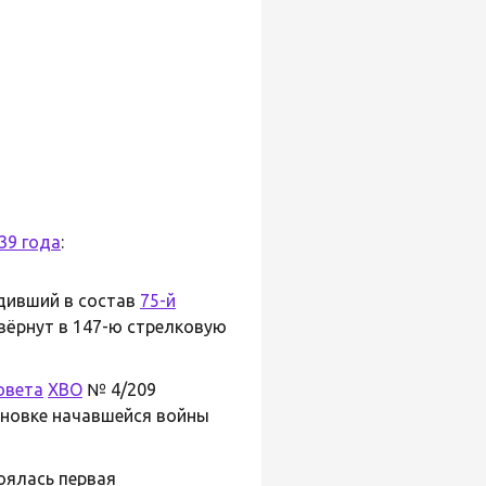
39 года
:
одивший в состав
75-й
вёрнут в 147-ю стрелковую
овета
ХВО
№ 4/209
ановке начавшейся войны
тоялась первая