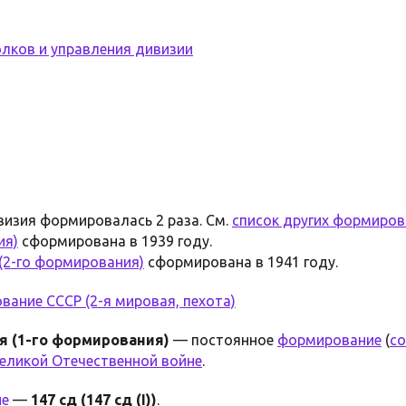
лков и управления дивизии
визия формировалась 2 раза. См.
список других формиро
ия)
сформирована в 1939 году.
 (2-го формирования)
сформирована в 1941 году.
ание СССР (2-я мировая, пехота)
я (1-го формирования)
— постоянное
формирование
(
со
еликой Отечественной войне
.
ие
—
147 сд (147 сд (I))
.