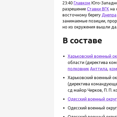
23:40
Главком
Юго-Западно
разрешение
Ставки ВГК
на 
восточному берегу
Днепра
занимаемые позиции, прор
но из окружения вышли дал
В составе
Харьковский военный ок
области (директива ком
полковник
Анттила
,
ком
Харьковский военный окр
(директива командующего
сд майор Чирков, П. П. 
Одесский военный округ
Одесский военный округ,
Одесский военный округ