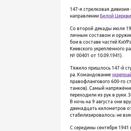
147-я стрелковая дивизия
направлении
Белой Церкви
Со второй декады июля 1
личным составом и оружием
бои в составе частей КиУРа
Киевского укреплённого ра
№ 00401 от 10.09.1941).
Тяжело пришлось 147-й ст
ра. Командование
укрепра
правофлангового 600-го ст
танков). Самый напряжённ
переходили из рук в руки
В ночь на 9 августа они 
двенадцать километров от
стабилизировалось: не вз
С середины сентября 1941