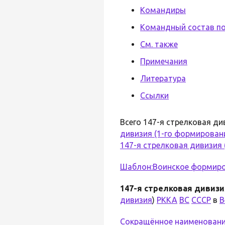
Командиры
Командный состав по
См. также
Примечания
Литература
Ссылки
Всего 147-я стрелковая ди
дивизия (1-го формирован
147-я стрелковая дивизия
Шаблон:Воинское формиров
147-я стрелковая дивизи
дивизия
)
РККА
ВС
СССР
в
В
Сокращённое наименован