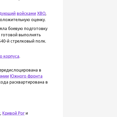
дующий
войсками
ХВО
,
положительную оценку.
яла боевую подготовку
и готовой выполнять
40-й стрелковый полк.
о корпуса
.
 передислоцирована в
армии
Южного фронта
хода расквартирована в
г
,
Кривой Рог
и