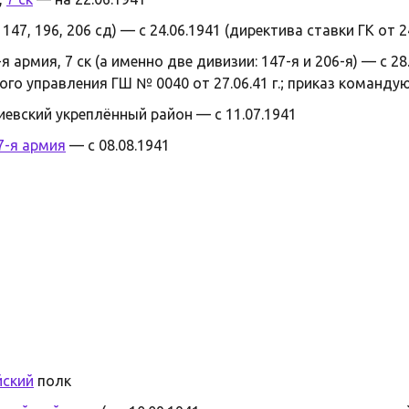
6, 147, 196, 206 сд) — с 24.06.1941 (директива ставки ГК от
6-я армия, 7 ск (а именно две дивизии: 147-я и 206-я) — с 2
го управления ГШ № 0040 от 27.06.41 г.; приказ командую
евский укреплённый район — с 11.07.1941
7-я армия
— с 08.08.1941
йский
полк