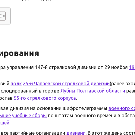
ирования
ра управления 147-й стрелковой дивизии от 29 ноября
19
ковый
полк
25-й Чапаевской стрелковой дивизии
(ранее вх
дислоцированный в городе
Лубны
Полтавской области
раз
состав
55-го стрелкового корпуса
.
ковая дивизия на основании шифротелеграммы
военного с
ьшие учебные сборы
по штатам военного времени в обст
ьшей
.
 все партийные организации
дивизии
. В этот же день сос