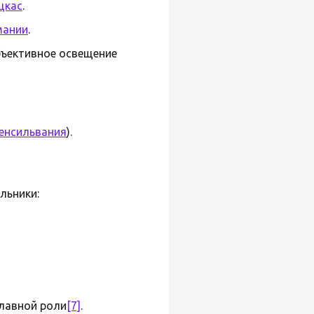
́цкас
.
мании
.
бъективное освещение
енсильвания
).
льники:
главной роли
[7]
.