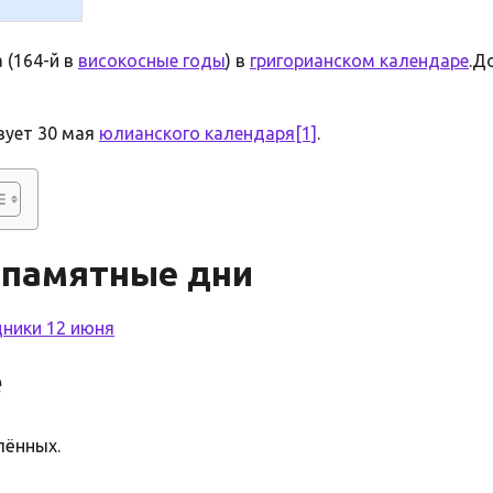
 (164-й в
високосные годы
) в
григорианском календаре
.Д
вует 30 мая
юлианского календаря
[1]
.
 памятные дни
дники 12 июня
е
ённых.