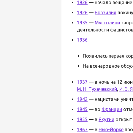
1926
— начало вещание 
1926
—
Бразилия
покин
1935
—
Муссолини
запре
деятельности фашистов
1936
Появилась первая ко
На всенародное обсу
1937
— в ночь на 12 июн
М. Н. Тухачевский
,
И. Э. 
1942
— нацистами унич
1945
— во
Франции
отм
1955
— в
Якутии
открыто
1963
— в
Нью-Йорке
про