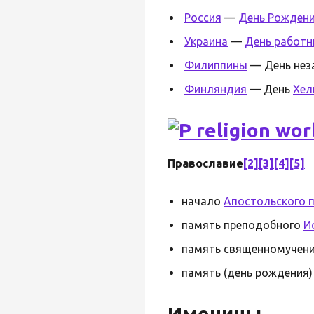
Россия
—
День Рожден
Украина
—
День работн
Филиппины
— День нез
Финляндия
— День
Хел
Православие
[2]
[3]
[4]
[5]
начало
Апостольского 
память преподобного
И
память священномученик
память (день рождения)
Именины