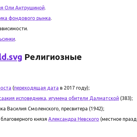
ия Оли Антрушиной
.
ика фондового рынка
.
ависимости.
ьсинки
.
Религиозные
поста
(
переходящая дата
в 2017 году);
саакия исповедника, игумена обители Далматской
(383);
а Василия Смоленского, пресвитера (1942);
 благоверного князя
Александра Невского
(местное празд