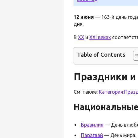
12 июня
— 163-й день года
дня.
В
XX
и
XXI веках
соответст
Table of Contents
Праздники и
См. также:
Категория:Праз
Национальны
Бразилия
— День влюбл
Парагвай
— День мира.