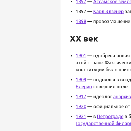
1897
—
Ассамское земл
1897 —
Карл Элзенер
за
1898
— провозглашение
XX век
1901
— одобрена новая
этой стране. Фактическ
конституции было прио
1909
— поднялся в возд
Блерио
совершил полёт 
1917
— идеолог
анархи
1920
— официальное от
1921
— в
Петрограде
в 
Государственной филар