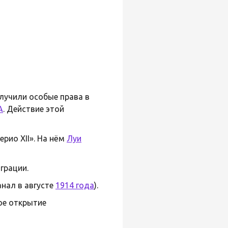
лучили особые права в
А
. Действие этой
рио XII». На нём
Луи
грации.
анал в августе
1914 года
).
ое открытие