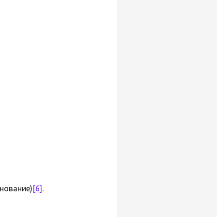
нование)
[6]
.