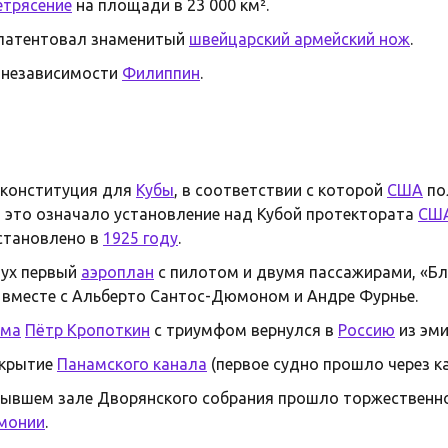
етрясение
на площади в 23 000 км².
патентовал знаменитый
швейцарский армейский нож
.
 независимости
Филиппин
.
 конституция для
Кубы
, в соответствии с которой
США
по
и это означало установление над Кубой протектората
СШ
становлено в
1925 году
.
ух первый
аэроплан
с пилотом и двумя пассажирами, «Бле
вместе с Альберто Сантос-Дюмоном и Андре Фурнье.
зма
Пётр Кропоткин
с триумфом вернулся в
Россию
из эми
крытие
Панамского канала
(первое судно прошло через к
бывшем зале Дворянского собрания прошло торжественн
монии
.