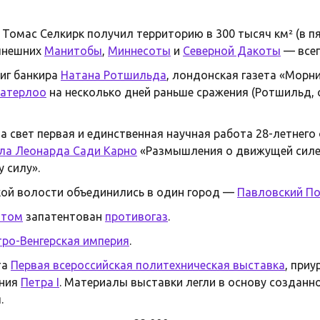
Томас Селкирк получил территорию в 300 тысяч км² (в п
нынешних
Манитобы
,
Миннесоты
и
Северной Дакоты
— всег
иг банкира
Натана Ротшильда
, лондонская газета «Морн
атерлоо
на несколько дней раньше сражения (Ротшильд, с
а свет первая и единственная научная работа 28-летнего
ла Леонарда Сади Карно
«Размышления о движущей силе 
 силу».
ой волости объединились в один город —
Павловский П
ттом
запатентован
противогаз
.
тро-Венгерская империя
.
та
Первая всероссийская политехническая выставка
, при
ения
Петра I
. Материалы выставки легли в основу созданно
.