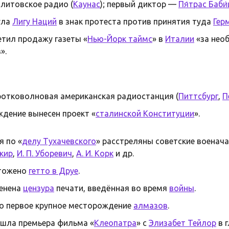
литовское радио (
Каунас
); первый диктор —
Пя́трас Баби
ула
Лигу Наций
в знак протеста против принятия туда
Гер
тил продажу газеты «
Нью-Йорк таймс
» в
Италии
«за нео
».
ротковолновая американская радиостанция (
Питтсбург
,
П
ждение вынесен проект «
сталинской Конституции
».
я по «
делу Тухачевского
» расстреляны советские военача
Якир
,
И. П. Уборевич
,
А. И. Корк
и др.
тожено
гетто в Друе
.
енена
цензура
печати, введённая во время
войны
.
 первое крупное месторождение
алмазов
.
шла премьера фильма «
Клеопатра
» с
Элизабет Тейлор
в 