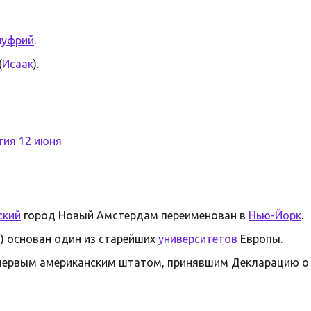
нуфрий
.
(
Исаак
).
тия 12 июня
ский
город Новый Амстердам переименован в
Нью-Йорк
.
я
) основан один из старейших
университетов
Европы.
первым американским штатом, принявшим Декларацию о 