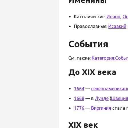
Католические:
Иоанн
,
О
Православные:
Исаакий
События
См. также:
Категория:Собы
До XIX века
1664
—
североамерикан
1668
— в
Лунде
(
Швеци
1776
—
Виргиния
стала 
XIX век