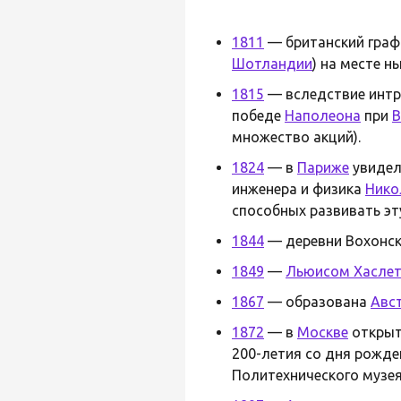
1811
— британский граф 
Шотландии
) на месте 
1815
— вследствие интр
победе
Наполеона
при
В
множество акций).
1824
— в
Париже
увидел
инженера и физика
Нико
способных развивать эту
1844
— деревни Вохонск
1849
—
Льюисом Хасле
1867
— образована
Авс
1872
— в
Москве
откры
200-летия со дня рожд
Политехнического музея