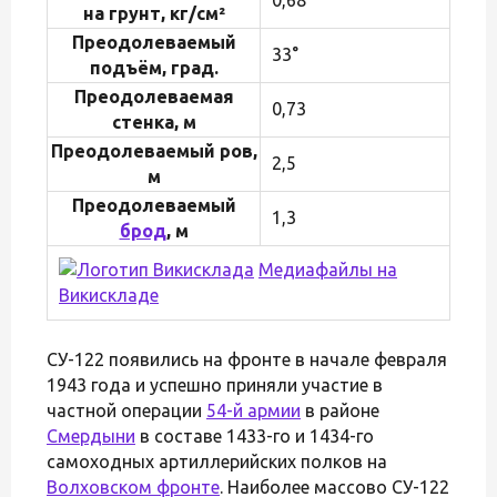
на грунт, кг/см²
Преодолеваемый
33°
подъём, град.
Преодолеваемая
0,73
стенка, м
Преодолеваемый ров,
2,5
м
Преодолеваемый
1,3
брод
, м
Медиафайлы на
Викискладе
СУ-122 появились на фронте в начале февраля
1943 года и успешно приняли участие в
частной операции
54-й армии
в районе
Смердыни
в составе 1433-го и 1434-го
самоходных артиллерийских полков на
Волховском фронте
. Наиболее массово СУ-122