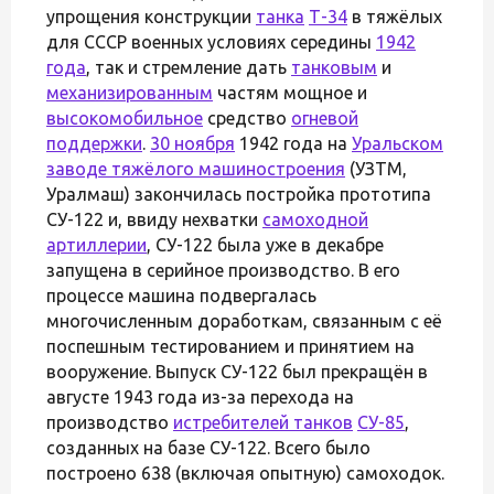
упрощения конструкции
танка
Т-34
в тяжёлых
для СССР военных условиях середины
1942
года
, так и стремление дать
танковым
и
механизированным
частям мощное и
высокомобильное
средство
огневой
поддержки
.
30 ноября
1942 года на
Уральском
заводе тяжёлого машиностроения
(УЗТМ,
Уралмаш) закончилась постройка прототипа
СУ-122 и, ввиду нехватки
самоходной
артиллерии
, СУ-122 была уже в декабре
запущена в серийное производство. В его
процессе машина подвергалась
многочисленным доработкам, связанным с её
поспешным тестированием и принятием на
вооружение. Выпуск СУ-122 был прекращён в
августе 1943 года из-за перехода на
производство
истребителей танков
СУ-85
,
созданных на базе СУ-122. Всего было
построено 638 (включая опытную) самоходок.