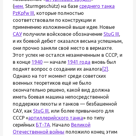
(
нем.
Sturmgeschütz) на базе
среднего танка
PzKpfw III
, которые полностью
соответствовали по конструкции и
применению изложенной выше идее. Новые
САУ
получили войсковое обозначение
StuG III
,
и их боевой дебют оказался весьма успешным,
они прочно заняли своё место в вермахте.
Этот успех не остался незамеченным в СССР, и
в конце
1940
— начале
1941 года
вновь был
поднят вопрос о создании их аналога
[2]
.
Однако на тот момент среди советских
военных теоретиков ещё не было
окончательно решено, какой вид должна
иметь боевая машина непосредственной
поддержки пехоты и танков — безбашенной
САУ, как
StuG III
, или более привычного для
СССР «
артиллерийского танка
» по типу
серийных
БТ-7А
. Начало
Великой
Отечественной войны
положило конец этим