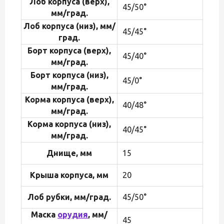
Лоб корпуса (верх),
45/50°
мм/град.
Лоб корпуса (низ), мм/
45/45°
град.
Борт корпуса (верх),
45/40°
мм/град.
Борт корпуса (низ),
45/0°
мм/град.
Корма корпуса (верх),
40/48°
мм/град.
Корма корпуса (низ),
40/45°
мм/град.
Днище, мм
15
Крыша корпуса, мм
20
Лоб рубки, мм/град.
45/50°
Маска
орудия
, мм/
45