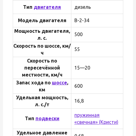
Тип
двигателя
дизель
Модель двигателя
В-2-34
Мощность двигателя,
500
л. с.
Скорость по шоссе, км/
55
ч
Скорость по
пересечённой
15—20
местности, км/ч
Запас хода по
шоссе
,
600
км
Удельная мощность,
16,8
л. с./т
пружинная
Тип
подвески
«свечная» (Кристи)
Удельное давление
0,68