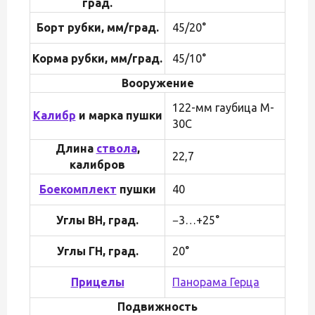
град.
Борт рубки, мм/град.
45/20°
Корма рубки, мм/град.
45/10°
Вооружение
122-мм гаубица M-
Калибр
и марка пушки
30С
Длина
ствола
,
22,7
калибров
Боекомплект
пушки
40
Углы ВН, град.
−3…+25°
Углы ГН, град.
20°
Прицелы
Панорама Герца
Подвижность