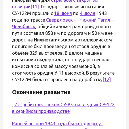
позиций
[11]
. Государственные испытания
СУ-122М прошли с
18 июня
по
4 июля
1943
года по трассе
Свердловск
—
Нижний Тагил
—
Челябинск
, общий километраж пройденного
пути составил 858 км по дорогам и 50 км вне
дорог, на Нижнетагильском артиллерийском
полигоне был произведён отстрел орудия в
объёме 329 выстрелов. В целом машина
испытания выдержала, но государственная
комиссия сочла её массу чрезмерной, а
стоимость орудия У-11 высокой. В результате
СУ-122М была отправлена на доработку
[12]
.
Окончание развития
Истребитель танков СУ-85, наследник СУ-122
в серийном производстве
Ранней весной 1943 года был подвергнут