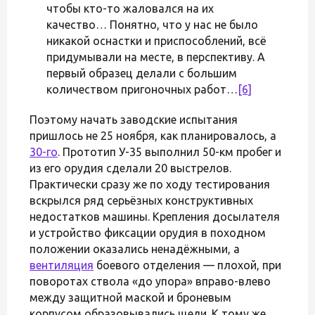
чтобы кто-то жаловался на их
качество… Понятно, что у нас не было
никакой оснастки и приспособлений, всё
придумывали на месте, в перспективу. А
первый образец делали с большим
количеством пригоночных работ…
[6]
Поэтому начать заводские испытания
пришлось не 25 ноября, как планировалось, а
30-го
. Прототип У-35 выполнил 50-км пробег и
из его орудия сделали 20 выстрелов.
Практически сразу же по ходу тестирования
вскрылся ряд серьёзных конструктивных
недостатков машины. Крепления досылателя
и устройство фиксации орудия в походном
положении оказались ненадёжными, а
вентиляция
боевого отделения — плохой, при
поворотах ствола «до упора» вправо-влево
между защитной маской и броневым
корпусом образовывались щели. К тому же