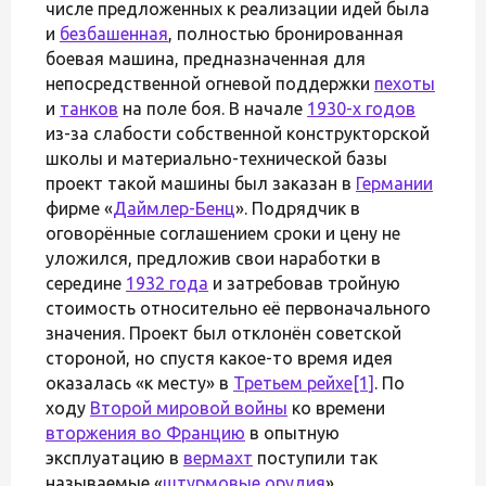
числе предложенных к реализации идей была
и
безбашенная
, полностью бронированная
боевая машина, предназначенная для
непосредственной огневой поддержки
пехоты
и
танков
на поле боя. В начале
1930-х годов
из-за слабости собственной конструкторской
школы и материально-технической базы
проект такой машины был заказан в
Германии
фирме «
Даймлер-Бенц
». Подрядчик в
оговорённые соглашением сроки и цену не
уложился, предложив свои наработки в
середине
1932 года
и затребовав тройную
стоимость относительно её первоначального
значения. Проект был отклонён советской
стороной, но спустя какое-то время идея
оказалась «к месту» в
Третьем рейхе
[1]
. По
ходу
Второй мировой войны
ко времени
вторжения во Францию
в опытную
эксплуатацию в
вермахт
поступили так
называемые «
штурмовые орудия
»