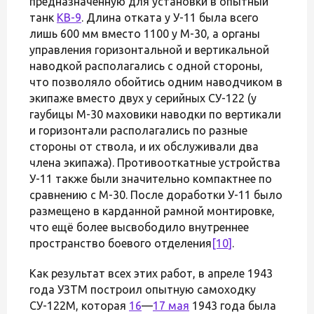
предназначенную для установки в опытный
танк
КВ-9
. Длина отката у У-11 была всего
лишь 600 мм вместо 1100 у М-30, а органы
управления горизонтальной и вертикальной
наводкой располагались с одной стороны,
что позволяло обойтись одним наводчиком в
экипаже вместо двух у серийных СУ-122 (у
гаубицы М-30 маховики наводки по вертикали
и горизонтали располагались по разные
стороны от ствола, и их обслуживали два
члена экипажа). Противооткатные устройства
У-11 также были значительно компактнее по
сравнению с М-30. После доработки У-11 было
размещено в карданной рамной монтировке,
что ещё более высвободило внутреннее
пространство боевого отделения
[10]
.
Как результат всех этих работ, в апреле 1943
года УЗТМ построил опытную самоходку
СУ-122М, которая
16
—
17 мая
1943 года была