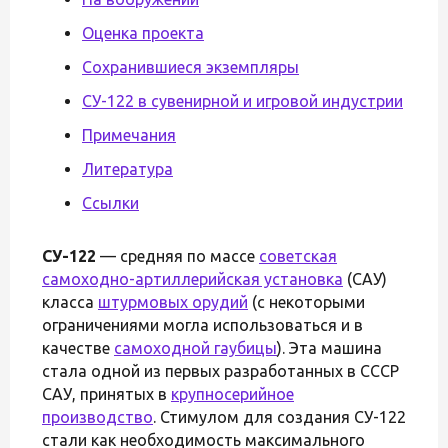
Оценка проекта
Сохранившиеся экземпляры
СУ-122 в сувенирной и игровой индустрии
Примечания
Литература
Ссылки
СУ-122
— средняя по массе
советская
самоходно-артиллерийская установка
(САУ)
класса
штурмовых орудий
(с некоторыми
ограничениями могла использоваться и в
качестве
самоходной гаубицы
). Эта машина
стала одной из первых разработанных в СССР
САУ, принятых в
крупносерийное
производство
. Стимулом для создания СУ-122
стали как необходимость максимального