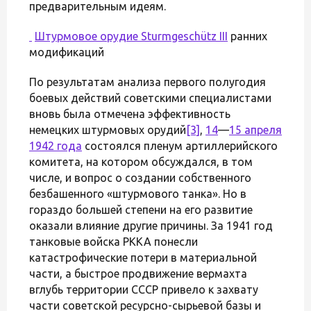
предварительным идеям.
Штурмовое орудие
Sturmgeschütz III
ранних
модификаций
По результатам анализа первого полугодия
боевых действий советскими специалистами
вновь была отмечена эффективность
немецких штурмовых орудий
[3]
,
14
—
15 апреля
1942 года
состоялся пленум артиллерийского
комитета, на котором обсуждался, в том
числе, и вопрос о создании собственного
безбашенного «штурмового танка». Но в
гораздо большей степени на его развитие
оказали влияние другие причины. За 1941 год
танковые войска РККА понесли
катастрофические потери в материальной
части, а быстрое продвижение вермахта
вглубь территории СССР привело к захвату
части советской ресурсно-сырьевой базы и