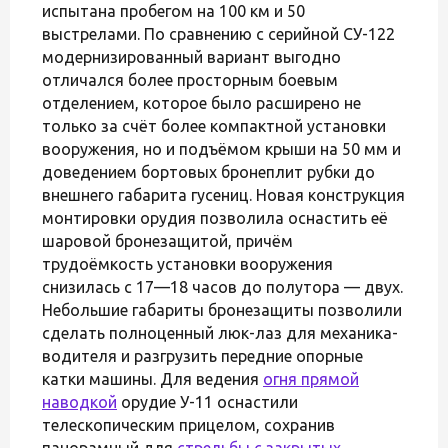
испытана пробегом на 100 км и 50
выстрелами. По сравнению с серийной СУ-122
модернизированный вариант выгодно
отличался более просторным боевым
отделением, которое было расширено не
только за счёт более компактной установки
вооружения, но и подъёмом крыши на 50 мм и
доведением бортовых бронеплит рубки до
внешнего габарита гусениц. Новая конструкция
монтировки орудия позволила оснастить её
шаровой бронезащитой, причём
трудоёмкость установки вооружения
снизилась с 17—18 часов до полутора — двух.
Небольшие габариты бронезащиты позволили
сделать полноценный люк-лаз для механика-
водителя и разгрузить передние опорные
катки машины. Для ведения
огня прямой
наводкой
орудие У-11 оснастили
телескопическим прицелом, сохранив
панорамный для
стрельбы с закрытых