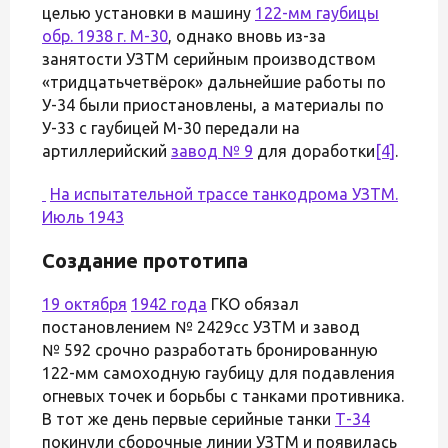
целью установки в машину
122-мм гаубицы
обр. 1938 г. М-30
, однако вновь из-за
занятости УЗТМ серийным производством
«тридцатьчетвёрок» дальнейшие работы по
У-34 были приостановлены, а материалы по
У-33 с гаубицей М-30 передали на
артиллерийский
завод № 9
для доработки
[4]
.
На испытательной трассе
танкодрома УЗТМ.
Июль 1943
Создание прототипа
19 октября
1942 года
ГКО обязал
постановлением № 2429сс УЗТМ и завод
№ 592 срочно разработать бронированную
122-мм самоходную гаубицу для подавления
огневых точек и борьбы с танками противника.
В тот же день первые серийные танки
Т-34
покинули сборочные линии УЗТМ и появилась