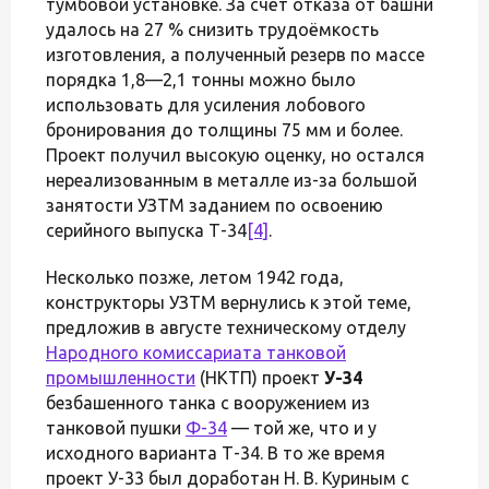
тумбовой установке. За счёт отказа от башни
удалось на 27 % снизить трудоёмкость
изготовления, а полученный резерв по массе
порядка 1,8—2,1 тонны можно было
использовать для усиления лобового
бронирования до толщины 75 мм и более.
Проект получил высокую оценку, но остался
нереализованным в металле из-за большой
занятости УЗТМ заданием по освоению
серийного выпуска Т-34
[4]
.
Несколько позже, летом 1942 года,
конструкторы УЗТМ вернулись к этой теме,
предложив в августе техническому отделу
Народного комиссариата танковой
промышленности
(НКТП) проект
У-34
безбашенного танка с вооружением из
танковой пушки
Ф-34
— той же, что и у
исходного варианта Т-34. В то же время
проект У-33 был доработан Н. В. Куриным с