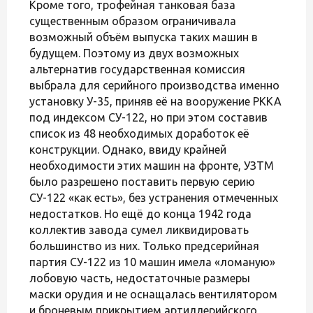
Кроме того, трофейная танковая база
существенным образом ограничивала
возможный объём выпуска таких машин в
будущем. Поэтому из двух возможных
альтернатив государственная комиссия
выбрала для серийного производства именно
установку У-35, приняв её на вооружение РККА
под индексом СУ-122, но при этом составив
список из 48 необходимых доработок её
конструкции. Однако, ввиду крайней
необходимости этих машин на фронте, УЗТМ
было разрешено поставить первую серию
СУ-122 «как есть», без устранения отмеченных
недостатков. Но ещё до конца 1942 года
коллектив завода сумел ликвидировать
большинство из них. Только предсерийная
партия СУ-122 из 10 машин имела «ломаную»
лобовую часть, недостаточные размеры
маски орудия и не оснащалась вентилятором
и броневым прикрытием артиллерийского