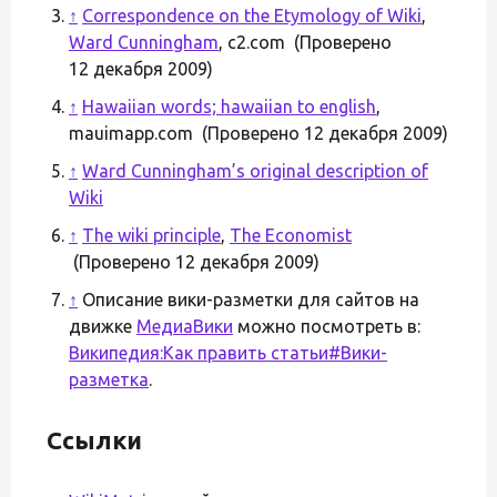
↑
Correspondence on the Etymology of Wiki
,
Ward Cunningham
, c2.com (Проверено
12 декабря 2009)
↑
Hawaiian words; hawaiian to english
,
mauimapp.com (Проверено 12 декабря 2009)
↑
Ward Cunningham’s original description of
Wiki
↑
The wiki principle
,
The Economist
(Проверено 12 декабря 2009)
↑
Описание вики-разметки для сайтов на
движке
МедиаВики
можно посмотреть в:
Википедия:Как править статьи#Вики-
разметка
.
Ссылки