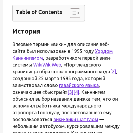
Table of Contents
История
Впервые термин «вики» для описания веб-
сайта был использован в 1995 году
Уордом
Каннингемом
, разработчиком первой вики-
системы
WikiWikiWeb
, «Портлендского
хранилища образцов» программного кода
[2]
,
созданной 25 марта 1995 года, который
заимствовал слово
гавайского языка
,
означающее «быстрый»
[3]
[4]
. Каннингем
объяснил выбор названия движка тем, что он
вспомнил работника международного
аэропорта Гонолулу, посоветовавшего ему
воспользоваться
вики-вики шаттлом
—
небольшим автобусом, курсировавшим между
терминалами аэропорта. Каннингем же