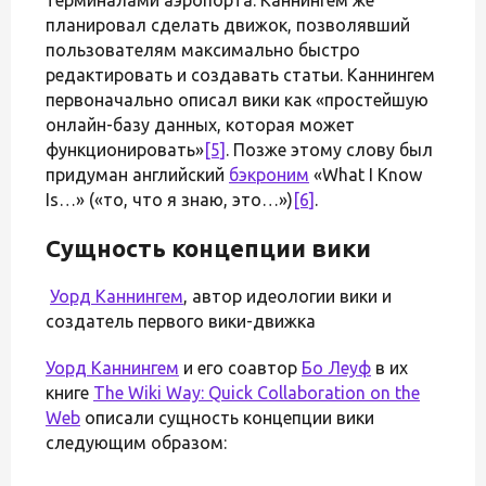
планировал сделать движок, позволявший
пользователям максимально быстро
редактировать и создавать статьи. Каннингем
первоначально описал вики как «простейшую
онлайн-базу данных, которая может
функционировать»
[5]
. Позже этому слову был
придуман английский
бэкроним
«What I Know
Is…» («то, что я знаю, это…»)
[6]
.
Сущность концепции вики
Уорд Каннингем
, автор идеологии вики и
создатель первого вики-движка
Уорд Каннингем
и его соавтор
Бо Леуф
в их
книге
The Wiki Way: Quick Collaboration on the
Web
описали сущность концепции вики
следующим образом: