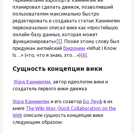
планировал сделать движок, позволявший
пользователям максимально быстро
редактировать и создавать статьи. Каннингем
первоначально описал вики как «простейшую
онлайн-базу данных, которая может
функционировать»
[5]
. Позже этому слову был
придуман английский
бэкроним
«What I Know
Is…» («то, что я знаю, это…»)
[6]
.
Сущность концепции вики
Уорд Каннингем
, автор идеологии вики и
создатель первого вики-движка
Уорд Каннингем
и его соавтор
Бо Леуф
в их
книге
The Wiki Way: Quick Collaboration on the
Web
описали сущность концепции вики
следующим образом: