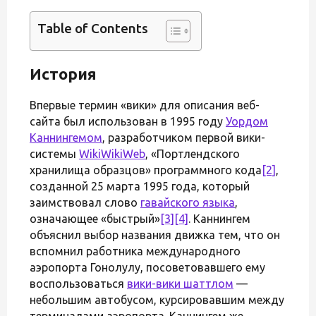
Table of Contents
История
Впервые термин «вики» для описания веб-
сайта был использован в 1995 году
Уордом
Каннингемом
, разработчиком первой вики-
системы
WikiWikiWeb
, «Портлендского
хранилища образцов» программного кода
[2]
,
созданной 25 марта 1995 года, который
заимствовал слово
гавайского языка
,
означающее «быстрый»
[3]
[4]
. Каннингем
объяснил выбор названия движка тем, что он
вспомнил работника международного
аэропорта Гонолулу, посоветовавшего ему
воспользоваться
вики-вики шаттлом
—
небольшим автобусом, курсировавшим между
терминалами аэропорта. Каннингем же