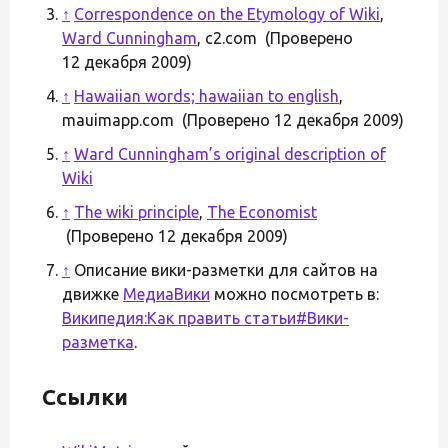
↑
Correspondence on the Etymology of Wiki
,
Ward Cunningham
, c2.com (Проверено
12 декабря 2009)
↑
Hawaiian words; hawaiian to english
,
mauimapp.com (Проверено 12 декабря 2009)
↑
Ward Cunningham’s original description of
Wiki
↑
The wiki principle
,
The Economist
(Проверено 12 декабря 2009)
↑
Описание вики-разметки для сайтов на
движке
МедиаВики
можно посмотреть в:
Википедия:Как править статьи#Вики-
разметка
.
Ссылки