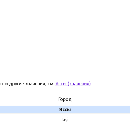
т и другие значения, см.
Яссы (значения)
.
Город
Яссы
Iași