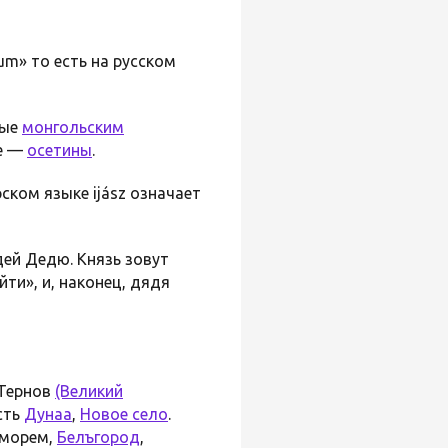
rum» то есть на русском
ныe
монгольским
зе —
осетины
.
ском языке ijász означает
ей Дедю. Князь зовут
йти», и, наконец, дядя
 Тернов
(Великий
усть
Дунаа
,
Новое село
.
морем,
Белъгород
,