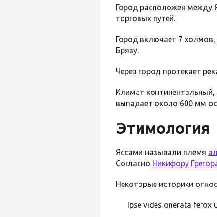
Город расположен между Я
торговых путей.
Город включает 7 холмов,
Брязу.
Через город протекает рек
Климат континентальный, 
выпадает около 600 мм оса
Этимология
Яссами называли племя
а
Согласно
Никифору Грегор
Некоторые историки относ
Ipse vides onerata ferox 