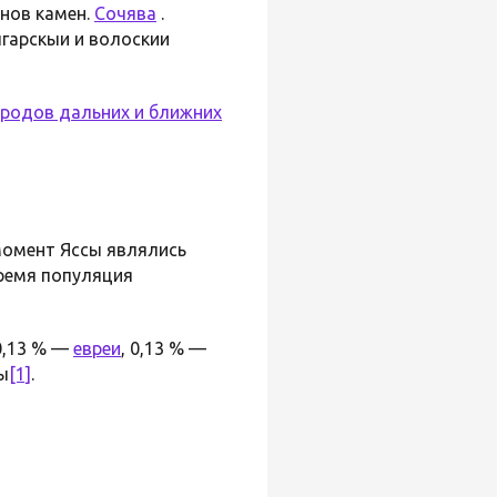
нов камен.
Сочява
.
олгарскыи и волоскии
ородов дальних и ближних
 момент Яссы являлись
время популяция
 0,13 % —
евреи
, 0,13 % —
ы
[1]
.