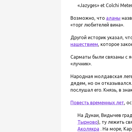
«Jazyges» et Colchi Mete
Возможно, что
аланы
наз
«торг любителей вина».
Другой историк указал, чт
нашествием
, которое зак
Сарматы были связаны с яс
«лучник».
Народная молдавская леге
дядем, но он отказывался. 
послушал его. Князь, в зн
Повесть временных лет
, о
На Дунаи, Видычев град
Тырново
), ту лежить с
Аколякра
. На море, Ка