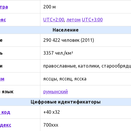
тра
200 м
ояс
UTC+2:00
,
летом
UTC+3:00
Население
е
290 422 человек (2011)
ь
3357 чел./км²
и
православные, католики, старообряд
им
яссцы, яссец, ясска
 язык
румынский
Цифровые идентификаторы
 код
+40 x32
декс
700xxx