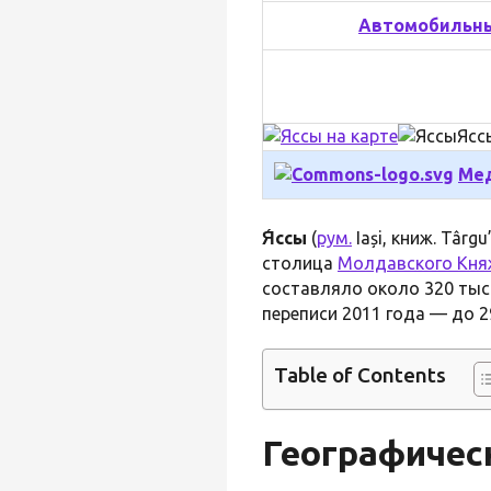
Автомобильны
Ясс
Мед
Я́ссы
(
рум.
Iași, книж. Târgu’
столица
Молдавского Кня
составляло около 320 тыс.
переписи 2011 года — до 2
Table of Contents
Географичес