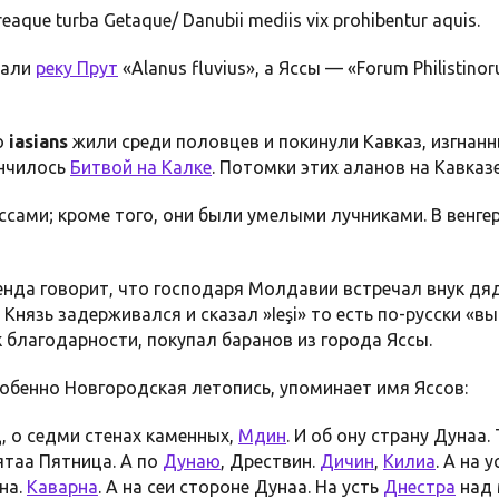
reaque turba Getaque/ Danubii mediis vix prohibentur aquis.
вали
реку Прут
«Alanus fluvius», a Яссы — «Forum Philistino
о
iasians
жили среди половцев и покинули Кавказ, изгнан
ончилось
Битвой на Калке
. Потомки этих аланов на Кавка
сами; кроме того, они были умелыми лучниками. В венгер
нда говорит, что господаря Молдавии встречал внук дяд
Князь задерживался и сказал »Ieşi» то есть по-русски «вы
ак благодарности, покупал баранов из города Яссы.
собенно Новгородская летопись, упоминает имя Яссов:
, о седми стенах каменных,
Мдин
. И об ону страну Дунаа.
вятаа Пятница. А по
Дунаю
, Дрествин.
Дичин
,
Килиа
. А на 
рна.
Каварна
. А на сеи стороне Дунаа. На усть
Днестра
над 