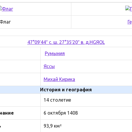
Флаг
Г
47°09′44″ с. ш. 27°35′20″ в. д.
H
G
Я
O
L
Румыния
Яссы
Михай Кирика
История и география
14 столетие
нание
6 октября 1408
ь
93,9 км²