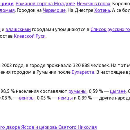
е реце
.
Романов торг на Молдове
.
Немечь в горах
. Корочю
ломыя
. Городок на
Черемоше
. На Днестре
Хотень
. А се б
и
и
влашскими
городами упоминаются в
Список русских г
состав
Киевской Руси
.
2002 года, в городе проживало 320 888 человек. На тот
ления городом в Румынии после
Бухареста
. В настоящее 
, 98,5 % населения составляют
румыны
, 0,59 % —
цыгане
,
 0,08 % —
венгры
, 0,05 % —
немцы
и 0,39 % — другие народ
го двора Яссов и церковь Святого Николая