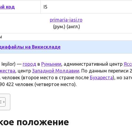
й код
IS
primaria-iasi.ro
(рум.) (англ.)
ы
иафайлы на Викискладе
 Ieșilor) —
город
в
Румынии
, административный центр
Ясс
жества
, центр
Западной Молдавии
. По данным переписи 
 человек (второе место в стране после
Бухареста
), но за
90 422 человек (четвертое место).
кое положение