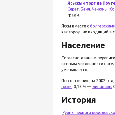
Ясьскыи торг на Прут
Серет
.
Баня.
Чечюнь
.
Ко
гради.
Яссы вместе с
болгарским
как город, не входящий в 
Население
Согласно данным переписи 
вторым численности насе
уменьшается.
По состоянию на 2002 год
греки
, 0,13 % —
липоване
,
История
Руины первого королевско