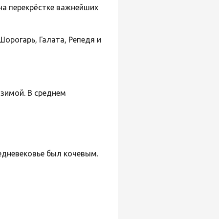
на перекрёстке важнейших
 Шорогарь, Галата, Репедя и
зимой. В среднем
редневековье был кочевым.