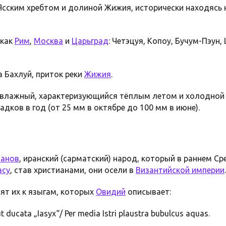
сским хребтом и долиной Жижия, исторически находясь 
 как
Рим
,
Москва
и
Царьград
: Четэцуя, Копоу, Бучум-Пэун,
а Бахлуй, приток реки
Жижия
.
влажный, характеризующийся тёплым летом и холодной 
дков в год (от 25 мм в октябре до 100 мм в июне).
ланов
, иранский (сарматский) народ, который в раннем С
асу
, став христианами, они осели в
Византийской империи
.
ят их к языгам, которых
Овидий
описывает:
ut ducata „Iasyx“/ Per media Istri plaustra bubulcus aquas.