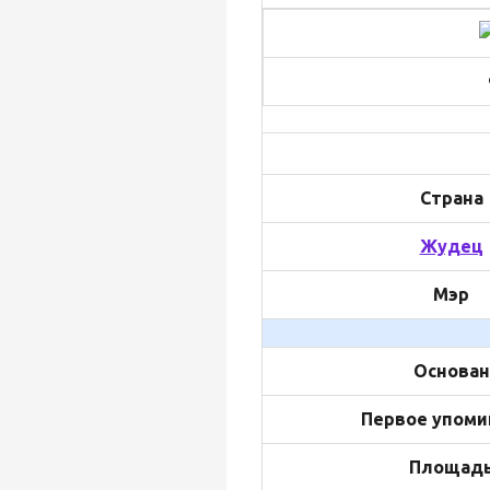
Страна
Жудец
Мэр
Основан
Первое упоми
Площад