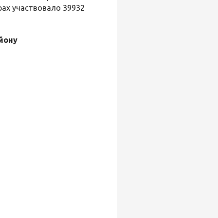
рах участвовало 39932
йону