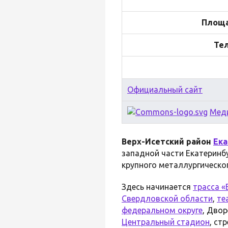
Площа
Те
Официальный сайт
Мед
Верх-Исетский район
Ека
западной части Екатеринб
крупного металлургическо
Здесь начинается
трасса 
Свердловской области
,
те
федеральном округе
, Дво
Центральный стадион
, ст