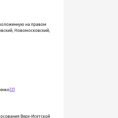
асположенную на правом
овский, Новомосковский,
денко
[2]
лосования Верх-Исетской