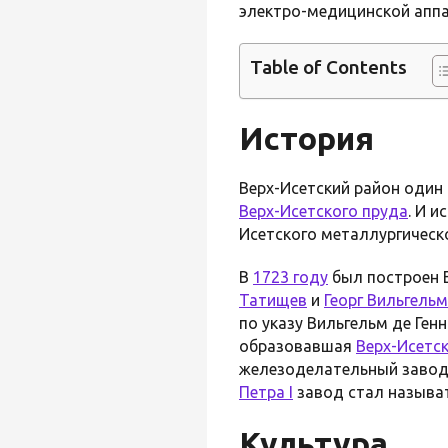
электро-медицинской аппа
Table of Contents
История
Верх-Исетский район один
Верх-Исетского пруда
. И 
Исетского металлургическо
В
1723 году
был построен 
Татищев
и
Георг Вильгельм
по указу Вильгельм де Генн
образовавшая
Верх-Исетс
железоделательный завод
Петра I
завод стал называт
Культура