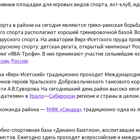
тивные площадки для игровых видов спорта, яхт-клуб, ид
та в районе на сегодня являются: греко-римская борьба
го спорта располагают хорошей тренировочной базой. В
арусного спорта. На акватории Верх-Исетского пруда про
русному спорту: детская регата, открытый чемпионат Ро
синг «ЯВА-Трофи». В них принимают участие сильнейшие я
ссии
,
России
.
ра «Верх-Исетский» традиционно проходит Международны
нов-героев Уральского Добровольческого танкового корп
ти А.В.Суворова. На сегодняшний день район высоко несе
одателем» в
Урало
—
Сибирском
регионе и страны в целом.
 команда района —
МФК «Синара»
традиционно одна из 
чебно-спортивная база «Динамо-Биатлон», воспитавшая м
истов. Ежегодно здесь проходят всероссийские и между