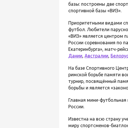
базы: построены две спор
спортивной базы «ВИЗ».
Приоритетными видами спор
футбол. Любители парусно
«ВИЗ» является центром п
России соревнования по па
Екатеринбурга», матч-рей
Дании
,
Австралии
,
Белору
На базе Спортивного Цент
римской борьбе памяти вои
турнир, посвящённый памя
борьбы и является «закон
Главная мини-футбольная
России.
Известна на всю страну у
миру спортсменов-биатлон