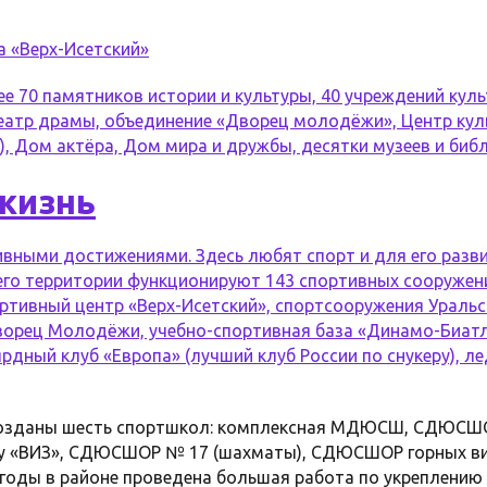
а «Верх-Исетский»
е 70 памятников истории и культуры, 40 учреждений куль
еатр драмы, объединение «Дворец молодёжи», Центр куль
, Дом актёра, Дом мира и дружбы, десятки музеев и библ
жизнь
ивными достижениями. Здесь любят спорт и для его разв
его территории функционируют 143 спортивных сооружен
ртивный центр «Верх-Исетский», спортсооружения Уральс
орец Молодёжи, учебно-спортивная база «Динамо-Биатло
ярдный клуб «Европа» (лучший клуб России по снукеру), 
созданы шесть спортшкол: комплексная МДЮСШ, СДЮСШО
у «ВИЗ», СДЮСШОР № 17 (шахматы), СДЮСШОР горных в
 годы в районе проведена большая работа по укреплени