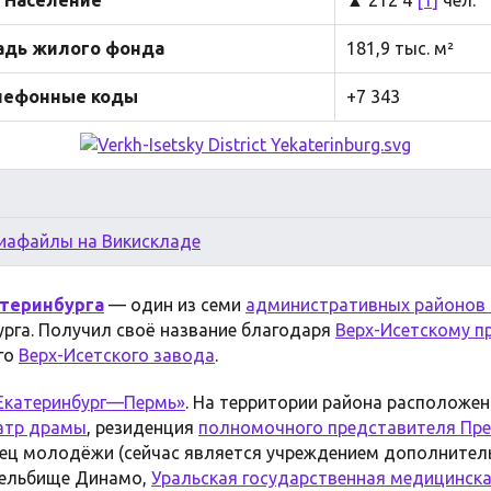
дь жилого фонда
181,9 тыс. м²
лефонные коды
+7 343
иафайлы на Викискладе
теринбурга
— один из семи
административных районов
урга. Получил своё название благодаря
Верх-Исетскому п
го
Верх-Исетского завода
.
«Екатеринбург—Пермь»
. На территории района расположе
атр драмы
, резиденция
полномочного представителя Пр
рец молодёжи (сейчас является учреждением дополнитель
рельбище Динамо,
Уральская государственная медицинск