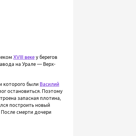
алеком
XVIII веке
у берегов
завода на Урале — Верх-
м которого были
Василий
мог остановиться. Поэтому
троена запасная плотина,
лся построить новый
. После смерти дочери