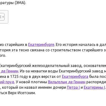
ратуры (ЭМА).
 из старейших в
Екатеринбурге
. Его история началась в д
история эта тесно связана со строительством старейшего 
го.
Екатеринбургский железоделательный завод, основателе
 де Геннин
. Из-за нехватки воды Екатеринбургский завод 
ина в 1725 году в двух верстах от
Екатеринбурга
была пос
кий пруд
. У новой плотины
Вильгельм де Геннин
распоряди
, который он назвал именем дочери
Петра I
и
Екатерины I
ься Верх-Исетским.