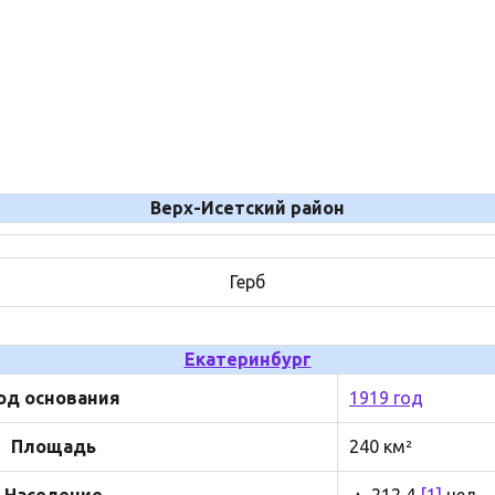
Верх-Исетский район
Герб
Екатеринбург
од основания
1919 год
Площадь
240 км²
Население
▲ 212 4
[1]
чел.