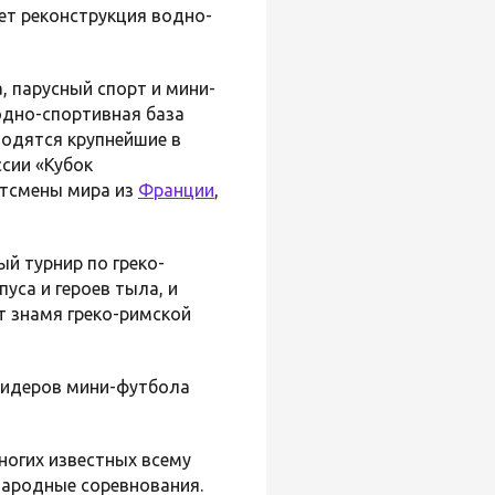
ет реконструкция водно-
, парусный спорт и мини-
одно-спортивная база
водятся крупнейшие в
ссии «Кубок
хтсмены мира из
Франции
,
й турнир по греко-
уса и героев тыла, и
т знамя греко-римской
лидеров мини-футбола
ногих известных всему
народные соревнования.