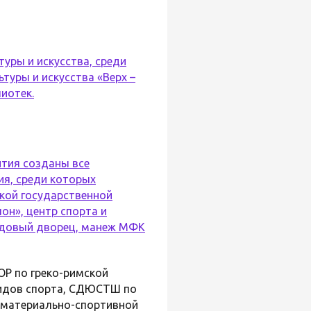
туры и искусства, среди
туры и искусства «Верх –
иотек.
ития созданы все
ия, среди которых
кой государственной
н», центр спорта и
ледовый дворец, манеж
МФК
Р по греко-римской
идов спорта, СДЮСТШ по
ю материально-спортивной