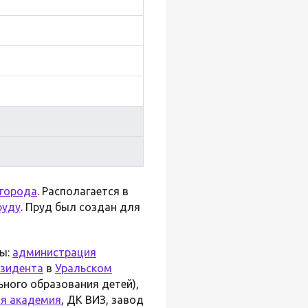
 города
. Располагается в
руду
. Пруд был создан для
ны:
администрация
езидента
в
Уральском
ного образования детей),
ая академия
, ДК ВИЗ, завод