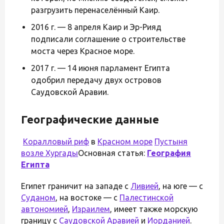
разгрузить перенаселённый Каир.
2016 г. — 8 апреля Каир и Эр-Рияд
подписали соглашение о строительстве
моста через Красное море.
2017 г. — 14 июня парламент Египта
одобрил передачу двух островов
Саудовской Аравии.
Географические данные
Коралловый риф
в
Красном море
Пустыня
возле
Хургады
Основная статья:
География
Египта
Египет граничит на западе с
Ливией
, на юге — с
Суданом
, на востоке — с
Палестинской
автономией
,
Израилем
, имеет также морскую
границу с
Саудовской Аравией
и
Иорданией
.