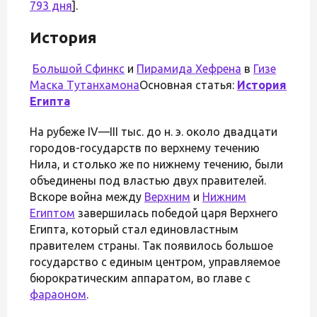
793 дня
].
История
Большой Сфинкс
и
Пирамида Хефрена
в
Гизе
Маска
Тутанхамона
Основная статья:
История
Египта
На рубеже IV—III тыс. до н. э. около двадцати
городов-государств по верхнему течению
Нила, и столько же по нижнему течению, были
объединены под властью двух правителей.
Вскоре война между
Верхним
и
Нижним
Египтом
завершилась победой царя Верхнего
Египта, который стал единовластным
правителем страны. Так появилось большое
государство с единым центром, управляемое
бюрократическим аппаратом, во главе с
фараоном
.