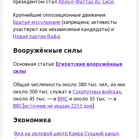
президентом стал
Абдул-Фаттах Ас-Сиси
.
Крупнейшие оппозиционные движения:
Братья-мусульмане
(запрещена; активисты
участвуют как независимые кандидаты) и
Новая партия Вафд
.
Вооружённые силы
Основная статья:
Египетские вооружённые
силы
Общая численность около 380 тыс. чел., из них
около 300 тыс. служат в
Сухопутных войсках
,
около 45 тыс. — в
ВМС
и около 35 тыс. — в
ВВС
[
источник не указан 2253 дня
].
Экономика
Вид на деловой центр
Каира
Суэцкий канал
.