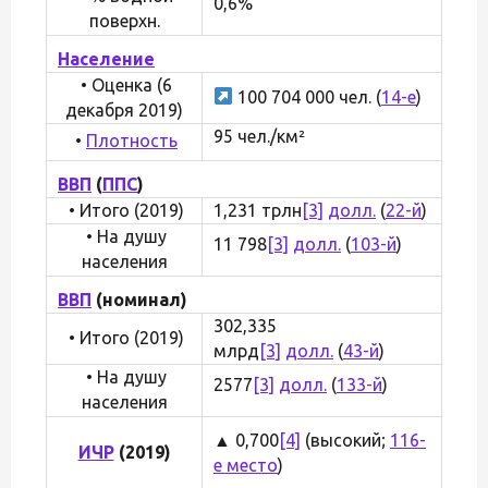
0,6%
поверхн.
Население
• Оценка (6
100 704 000 чел. (
14-е
)
декабря 2019)
95 чел./км²
•
Плотность
ВВП
(
ППС
)
• Итого (2019)
1,231 трлн
[3]
долл.
(
22-й
)
• На душу
11 798
[3]
долл.
(
103-й
)
населения
ВВП
(номинал)
302,335
• Итого (2019)
млрд
[3]
долл.
(
43-й
)
• На душу
2577
[3]
долл.
(
133-й
)
населения
▲ 0,700
[4]
(высокий;
116-
ИЧР
(2019)
е место
)