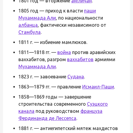
1801 год — вторжение
англичан
.
1805 год — приход к власти
паши
Мухаммада Али
, по национальности
албанца
, фактически независимого от
Стамбула
.
1811 г. — избиение мамлюков.
1811—1818 гг. —
война
против аравийских
ваххабитов, разгром
ваххабитов
армиями
Мухаммада Али
.
1823 г. — завоевание
Судана
.
1863—1879 гг. — правление
Исмаил-Паши
.
1858—1869 годы — завершение
строительства современного
Суэцкого
канала
под руководством
француза
Фердинанда де Лессепса
.
1881 г. — антиегипетский мятеж махдистов