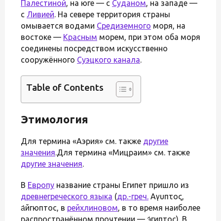
Палестиной
, на юге — с
Суданом
, на западе —
с
Ливией
. На севере территория страны
омывается водами
Средиземного
моря, на
востоке —
Красным
морем, при этом оба моря
соединены посредством искусственно
сооружённого
Суэцкого канала
.
Table of Contents
Этимология
Для термина «Аэрия» см. также
другие
значения
.Для термина «Мицраим» см. также
другие значения
.
В
Европу
название страны Египет пришло из
древнегреческого языка
(
др.-греч.
Αἴγυπτος,
а́йгюптос, в
рейхлиновом
, в то время наиболее
распространённом прочтении — э́гиптос). В