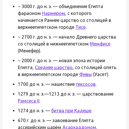
~ 3000 г. до н. э. — объединение Египта
фараоном
Нармером
, с которого
начинается Раннее царство со столицей в
верхнеегипетском городе
Тисе
.
~ 2700 г. до н. э. — начало Древнего царства
со столицей в нижнеегипетском
Мемфисе
(Менефер).
~ 2000 г. до н. э. — новая эпоха истории
Египта,
Среднее царство
, со столицей опять
в верхнеегипетском городе
Фивы
(Уасет).
1700 до н. э. — нашествие
гиксосов
.
1279 до н. э.—1213 до н. э. — царствование
Рамсеса II
.
1274 до н. э. —
битва при Кадеше
.
670 г. до н. э. — завоевание Египта
ассирийским царём
Асархаддоном
.