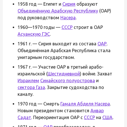
1958 год — Египет и
Сирия
образуют
Объединённую Арабскую Республику
(ОАР)
под руководством
Насера
.
1960—1970 годы —
СССР
строит в ОАР
Асуанскую ГЭС
.
1961 г. — Сирия выходит из состава
ОАР
.
Объединённая Арабская Республика стала
унитарным государством.
1967 г. — Участие ОАР в третьей арабо-
израильской (
Шестидневной
) войне. Захват
Израилем
Синайского полуострова
и
сектора Газа
. Закрытие судоходства по
каналу.
1970 год — Смерть
Гамаля Абделя Насера
.
Новым президентом становится
Анвар
Садат
. Переориентация ОАР с
СССР
на
США
.
1971 год —
ОАР
преобразовалась в