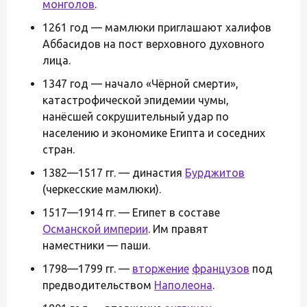
монголов
.
1261 год — мамлюки приглашают халифов
Аббасидов на пост верховного духовного
лица.
1347 год — начало «Чёрной смерти»,
катастрофической эпидемии чумы,
нанёсшей сокрушительный удар по
населению и экономике Египта и соседних
стран.
1382—1517 гг. — династия
Бурджитов
(черкесские мамлюки).
1517—1914 гг. — Египет в составе
Османской империи
. Им правят
наместники — паши.
1798—1799 гг. —
вторжение
французов
под
предводительством
Наполеона
.