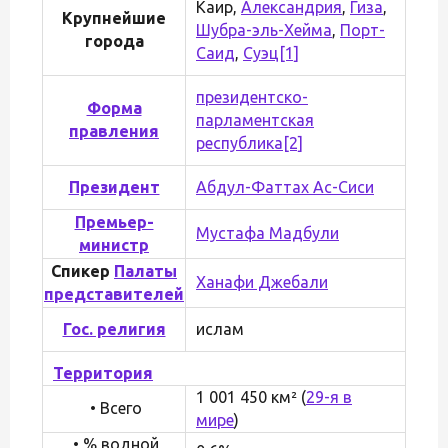
Каир,
Александрия
,
Гиза
,
Крупнейшие
Шубра-эль-Хейма
,
Порт-
города
Саид
,
Суэц
[1]
президентско-
Форма
парламентская
правления
республика
[2]
Президент
Абдул-Фаттах Ас-Сиси
Премьер-
Мустафа Мадбули
министр
Спикер
Палаты
Ханафи Джебали
представителей
Гос. религия
ислам
Территория
1 001 450 км² (
29-я в
• Всего
мире
)
• % водной