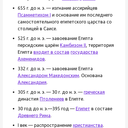
655 г. до н. э. — изгнание ассирийцев
Псамметихом I
и основание им последнего
самостоятельного египетского царства со
столицей в Саисе.
525 г. до н. э. — завоевание Египта
персидским царём
Камбизом II
, территория
Египта
входит в состав
государства
Ахеменидов
.
332 г. до н. э. — завоевание Египта
Александром Македонским
. Основана
Александрия
.
305 г. до н. э. — 30 г. до н. э. —
греческая
династия
Птолемеев
в Египте.
30 год до н. э.—395 год —
Египет
в составе
Древнего Рима
.
I век — распространение
христианства
.