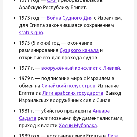
Арабскую Республику Египет.
1973 год —
Война Судного Дня
с Израилем,
для Египта закончившаяся сохранением
status quo
.
1975 (5 июня) год — окончание
разминирования
Суэцкого канала
и
открытие его для прохода судов.
1977 г. —
вооружённый конфликт с Ливией
.
1979 г. — подписание мира с Израилем в
обмен на
Синайский полуостров
. Изгнание
Египта из
Лиги арабских государств
. Вывод
Израильских вооружённых сил с Синая.
1981 г. — убийство президента
Анвара
Садата
религиозными фундаменталистами,
приход к власти
Хосни Мубарака
.
1989 год — восстановление Египта в
Лиге