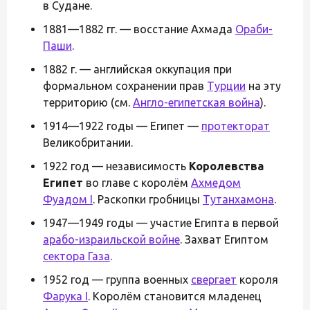
в Судане.
1881—1882 гг. — восстание Ахмада
Ораби-
Паши
.
1882 г. — английская оккупация при
формальном сохранении прав
Турции
на эту
территорию (см.
Англо-египетская война
).
1914—1922 годы — Египет —
протекторат
Великобритании.
1922 год — независимость
Королевства
Египет
во главе с королём
Ахмедом
Фуадом I
. Раскопки гробницы
Тутанхамона
.
1947—1949 годы — участие Египта в первой
арабо-израильской войне
. Захват Египтом
сектора Газа
.
1952 год — группа военных
свергает
короля
Фарука I
. Королём становится младенец