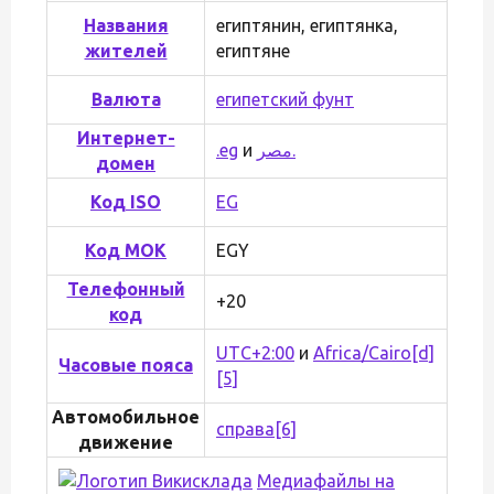
Названия
египтянин, египтянка,
жителей
египтяне
Валюта
египетский фунт
Интернет-
.eg
и
مصر.
домен
Код ISO
EG
Код МОК
EGY
Телефонный
+20
код
UTC+2:00
и
Africa/Cairo
[d]
Часовые пояса
[5]
Автомобильное
справа
[6]
движение
Медиафайлы на