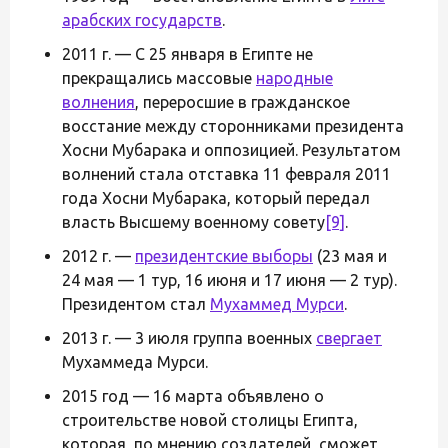
арабских государств
.
2011 г. — С 25 января в Египте не
прекращались массовые
народные
волнения
, переросшие в гражданское
восстание между сторонниками президента
Хосни Мубарака и оппозицией. Результатом
волнений стала отставка 11 февраля 2011
года Хосни Мубарака, который передал
власть Высшему военному совету
[9]
.
2012 г. —
президентские выборы
(23 мая и
24 мая — 1 тур, 16 июня и 17 июня — 2 тур).
Президентом стал
Мухаммед Мурси
.
2013 г. — 3 июля группа военных
свергает
Мухаммеда Мурси.
2015 год — 16 марта объявлено о
строительстве новой столицы Египта,
которая, по мнению создателей, сможет