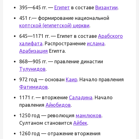
395—645 гг. —
Египет
в составе
Византии
.
451 г.— формирование национальной
коптской (египетской) церкви
.
645—1171 гг. — Египет в составе
Арабского
халифата
. Распространение
ислама
.
Арабизация
Египта.
868—905 гг. — правление династии
Тулунидов
.
972 год — основан
Каир
. Начало правления
Фатимидов
.
1171 г. — вторжение
Саладина
. Начало
правления
Айюбидов
.
1250 год — революция
мамлюков
.
Султаном становится
Айбек
.
1260 год — отражение вторжения