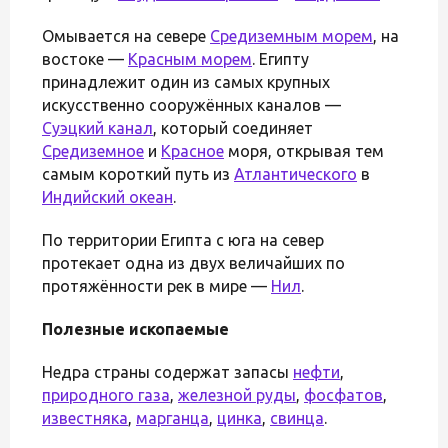
Омывается на севере
Средиземным морем
, на
востоке —
Красным морем
. Египту
принадлежит один из самых крупных
искусственно сооружённых каналов —
Суэцкий канал
, который соединяет
Средиземное
и
Красное
моря, открывая тем
самым короткий путь из
Атлантического
в
Индийский океан
.
По территории Египта с юга на север
протекает одна из двух величайших по
протяжённости рек в мире —
Нил
.
Полезные ископаемые
Недра страны содержат запасы
нефти
,
природного газа
,
железной руды
,
фосфатов
,
известняка
,
марганца
,
цинка
,
свинца
.