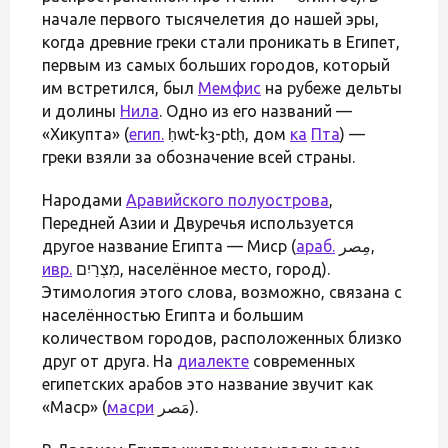
начале первого тысячелетия до нашей эры,
когда древние греки стали проникать в Египет,
первым из самых больших городов, который
им встретился, был
Мемфис
на рубеже дельты
и долины
Нила
. Одно из его названий —
«Хикупта» (
егип.
ḥwt-kȝ-ptḥ, дом
ка
Пта
) —
греки взяли за обозначение всей страны.
Народами
Аравийского полуострова
,
Передней Азии и Двуречья используется
другое название Египта — Миср (
араб.
مِصر‎,
ивр.
‏מִצְרַיִם‏‎, населённое место, город).
Этимология этого слова, возможно, связана с
населённостью Египта и большим
количеством городов, расположенных близко
друг от друга. На
диалекте
современных
египетских арабов это название звучит как
«Маср» (
масри
مَصر).