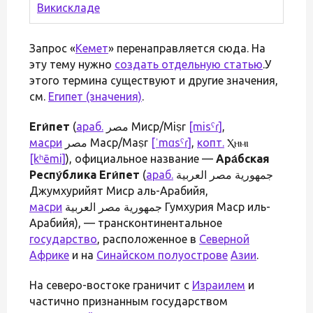
Викискладе
Запрос «
Кемет
» перенаправляется сюда. На
эту тему нужно
создать отдельную статью
.У
этого термина существуют и другие значения,
см.
Египет (значения)
.
Еги́пет
(
араб.
مصر‎ Миср/Miṣr
[misˤɾ]
,
масри
مصر Маср/Maṣr
[ˈmɑsˤɾ]
,
копт.
Ⲭⲏⲙⲓ
[kʰēmi]
), официальное название —
Ара́бская
Респу́блика Еги́пет
(
араб.
جمهورية مصر العربية‎
Джумхурийят Миср аль-Арабийя,
масри
جمهورية مصر العربية Гумхурия Маср иль-
Арабийя), — трансконтинентальное
государство
, расположенное в
Северной
Африке
и на
Синайском полуострове
Азии
.
На северо-востоке граничит с
Израилем
и
частично признанным государством