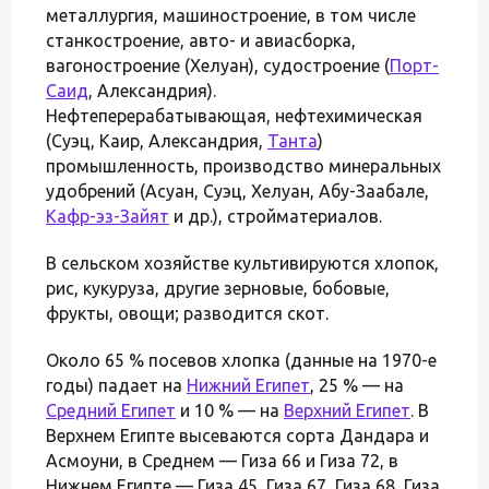
металлургия, машиностроение, в том числе
станкостроение, авто- и авиасборка,
вагоностроение (Хелуан), судостроение (
Порт-
Саид
, Александрия).
Нефтеперерабатывающая, нефтехимическая
(Суэц, Каир, Александрия,
Танта
)
промышленность, производство минеральных
удобрений (Асуан, Суэц, Хелуан, Абу-Заабале,
Кафр-эз-Зайят
и др.), стройматериалов.
В сельском хозяйстве культивируются хлопок,
рис, кукуруза, другие зерновые, бобовые,
фрукты, овощи; разводится скот.
Около 65 % посевов хлопка (данные на 1970-е
годы) падает на
Нижний Египет
, 25 % — на
Средний Египет
и 10 % — на
Верхний Египет
. В
Верхнем Египте высеваются сорта Дандара и
Асмоуни, в Среднем — Гиза 66 и Гиза 72, в
Нижнем Египте — Гиза 45, Гиза 67, Гиза 68, Гиза