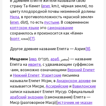
В Древнем Египте жители называли свою
страну Та-Кемет (
егип.
km.t, чёрная земля), по
цвету плодородной почвы низменной долины
Нила
, в противоположность «красной земле»
(
егип.
dšṛt), то есть
пустыне
. В современном
коптском языке
это
самоназвание
сохранилось и произносится как «Кеме»
(
копт.
ⲕⲏⲙⲉ)
[7]
.
Другое древнее название Египта — Аэрия
[8]
.
Мицраим
(
ивр.
‏מִצְרַיִם‏‎,
араб.
مصر‎) — название
Египта на
иврите
, с удваивающим суффиксом
-аим, возможно означающими
Верхний Египет
и
Нижний Египет
.
Угаритские
письмена
называли Египет Мсрм, в
Амарнском архиве
он
называется Мисри,
Ассирийские
и
Вавилонские
записи называют Египет Мусур. Официальный
арабский
эндоним
(самоназвание) Египта —
Миср (разговорное Маср)[
источник не указан