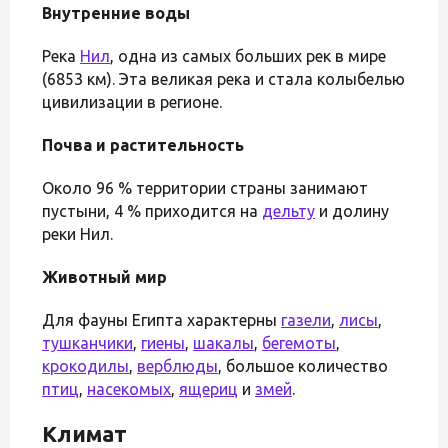
Внутренние воды
Река
Нил
, одна из самых больших рек в мире
(6853 км). Эта великая река и стала колыбелью
цивилизации в регионе.
Почва и растительность
Около 96 % территории страны занимают
пустыни, 4 % приходится на
дельту
и долину
реки Нил.
Животный мир
Для фауны Египта характерны
газели
,
лисы
,
тушканчики
,
гиены
,
шакалы
,
бегемоты
,
крокодилы
,
верблюды
, большое количество
птиц
,
насекомых
,
ящериц
и
змей
.
Климат