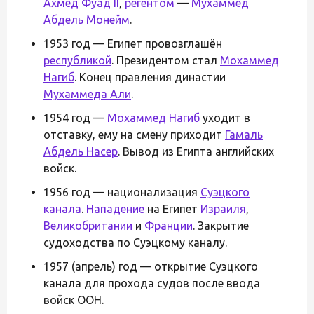
Ахмед Фуад II
,
регентом
—
Мухаммед
Абдель Монейм
.
1953 год — Египет провозглашён
республикой
. Президентом стал
Мохаммед
Нагиб
. Конец правления династии
Мухаммеда Али
.
1954 год —
Мохаммед Нагиб
уходит в
отставку, ему на смену приходит
Гамаль
Абдель Насер
. Вывод из Египта английских
войск.
1956 год — национализация
Суэцкого
канала
.
Нападение
на Египет
Израиля
,
Великобритании
и
Франции
. Закрытие
судоходства по Суэцкому каналу.
1957 (апрель) год — открытие Суэцкого
канала для прохода судов после ввода
войск ООН.