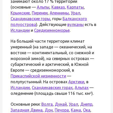
занимают около 17 % территории
(основные —
Альпы
,
Кавказ
,
Карпаты
,
Крымские
,
Пиренеи
,
Апеннины
,
Урал
,
Скандинавские горы
, горы
Балканского
полуострова
). Действующие
вулканы
есть в
Исландии
и
Средиземноморье
.
На большей части территории климат
умеренный (на западе — океанический, на
востоке — континентальный, со снежной и
морозной зимой), на северных островах —
субарктический и арктический, в Южной
Европе — средиземноморский, в
Прикаспийской низменности
—
полупустынный. На островах
Арктики
, в
Исландии
,
Скандинавских горах
,
Альпах
—
оледенение (площадь свыше 116 тыс. км²).
Основные реки:
Волга
,
Дунай
,
Урал
,
Днепр
,
Западная Двина
,
Дон
,
Печора
,
Кама
,
Ока
,