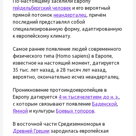
По-настоящему заселили Европу
гейдельбергский человек
и его вероятный
прямой потомок
неандерталец
, причём
последний представлял собой
специализированную форму, адаптированную
к европейскому климату.
Самое раннее появление людей современного
физического типа (Homo sapiens) в Европе,
известное на настоящий момент, датируется
35 тыс. лет назад, а 28 тысяч лет назад,
вероятно, окончательно исчез неандерталец.
Проникновение протоиндоевропейцев в
Европу датируется
4-м тысячелетием до н. э.
,
с которым связывают появление
Баденской
,
Ямной
и культуры
Боевых топоров
.
В восточной части Средиземноморья в
Древней Греции
зародилась европейская