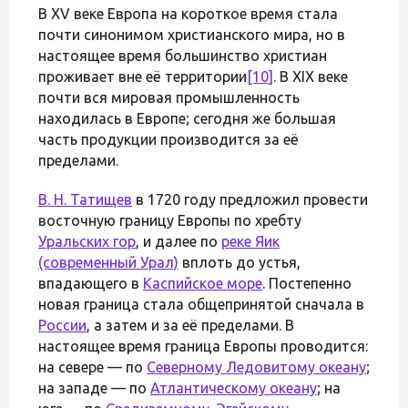
В XV веке Европа на короткое время стала
почти синонимом христианского мира, но в
настоящее время большинство христиан
проживает вне её территории
[10]
. В XIX веке
почти вся мировая промышленность
находилась в Европе; сегодня же большая
часть продукции производится за её
пределами.
В. Н. Татищев
в 1720 году предложил провести
восточную границу Европы по хребту
Уральских гор
, и далее по
реке Яик
(современный Урал)
вплоть до устья,
впадающего в
Каспийское море
. Постепенно
новая граница стала общепринятой сначала в
России
, а затем и за её пределами. В
настоящее время граница Европы проводится:
на севере — по
Северному Ледовитому океану
;
на западе — по
Атлантическому океану
; на