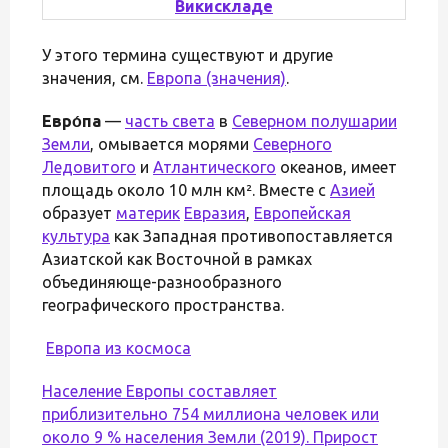
Викискладе
У этого термина существуют и другие
значения, см.
Европа (значения)
.
Евро́па
—
часть света
в
Северном полушарии
Земли
, омывается морями
Северного
Ледовитого
и
Атлантического
океанов, имеет
площадь около 10 млн км². Вместе с
Азией
образует
материк
Евразия
,
Европейская
культура
как Западная противопоставляется
Азиатской как Восточной в рамках
объединяюще-разнообразного
географического пространства.
Европа из космоса
Население Европы составляет
приблизительно 754 миллиона человек или
около 9 % населения Земли (2019). Прирост