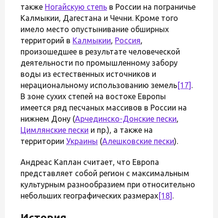
также
Ногайскую степь
в России на пограничье
Калмыкии, Дагестана и Чечни. Кроме того
имело место опустынивание обширных
территорий в
Калмыкии
,
Россия
,
произошедшее в результате человеческой
деятельности по промышленному забору
воды из естественных источников и
нерациональному использованию земель
[17]
.
В зоне сухих степей на востоке Европы
имеется ряд песчаных массивов в России на
нижнем Дону (
Арчединско-Донские пески
,
Цимлянские пески
и пр.), а также на
территории
Украины
(
Алешковские пески
).
Андреас Каплан считает, что Европа
представляет собой регион с максимальным
культурным разнообразием при относительно
небольших географических размерах
[18]
.
История