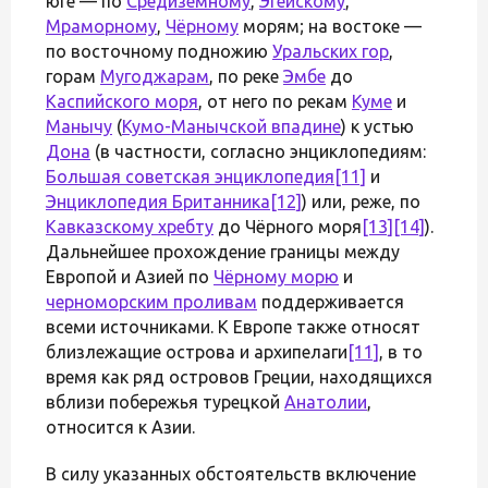
юге — по
Средиземному
,
Эгейскому
,
Мраморному
,
Чёрному
морям; на востоке —
по восточному подножию
Уральских гор
,
горам
Мугоджарам
, по реке
Эмбе
до
Каспийского моря
, от него по рекам
Куме
и
Манычу
(
Кумо-Манычской впадине
) к устью
Дона
(в частности, согласно энциклопедиям:
Большая советская энциклопедия
[11]
и
Энциклопедия Британника
[12]
) или, реже, по
Кавказскому хребту
до Чёрного моря
[13]
[14]
).
Дальнейшее прохождение границы между
Европой и Азией по
Чёрному морю
и
черноморским проливам
поддерживается
всеми источниками. К Европе также относят
близлежащие острова и архипелаги
[11]
, в то
время как ряд островов Греции, находящихся
вблизи побережья турецкой
Анатолии
,
относится к Азии.
В силу указанных обстоятельств включение