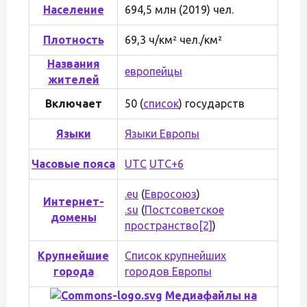
Население
694,5 млн (2019) чел.
Плотность
69,3 ч/км² чел./км²
Названия
европейцы
жителей
Включает
50 (
список
) государств
Языки
Языки Европы
Часовые пояса
UTC
UTC+6
.eu
(
Евросоюз
)
Интернет-
.su
(
Постсоветское
домены
пространство
[2]
)
Крупнейшие
Список крупнейших
города
городов Европы
Медиафайлы на