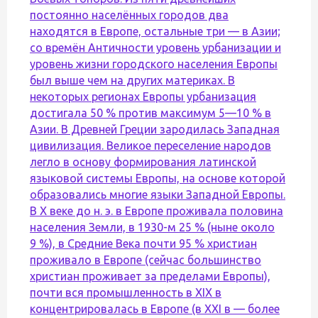
постоянно населённых городов два
находятся в Европе, остальные три — в Азии;
со времён Античности уровень урбанизации и
уровень жизни городского населения Европы
был выше чем на других материках. В
некоторых регионах Европы урбанизация
достигала 50 % против максимум 5—10 % в
Азии. В Древней Греции зародилась Западная
цивилизация. Великое переселение народов
легло в основу формирования латинской
языковой системы Европы, на основе которой
образовались многие языки Западной Европы.
В X веке до н. э. в Европе проживала половина
населения Земли, в 1930-м 25 % (ныне около
9 %), в Средние Века почти 95 % христиан
проживало в Европе (сейчас большинство
христиан проживает за пределами Европы),
почти вся промышленность в XIX в
концентрировалась в Европе (в XXI в — более