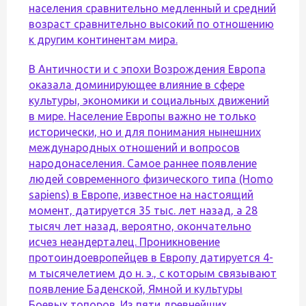
населения сравнительно медленный и средний
возраст сравнительно высокий по отношению
к другим континентам мира.
В Античности и с эпохи Возрождения Европа
оказала доминирующее влияние в сфере
культуры, экономики и социальных движений
в мире. Население Европы важно не только
исторически, но и для понимания нынешних
международных отношений и вопросов
народонаселения. Самое раннее появление
людей современного физического типа (Homo
sapiens) в Европе, известное на настоящий
момент, датируется 35 тыс. лет назад, а 28
тысяч лет назад, вероятно, окончательно
исчез неандерталец. Проникновение
протоиндоевропейцев в Европу датируется 4-
м тысячелетием до н. э., с которым связывают
появление Баденской, Ямной и культуры
Боевых топоров. Из пяти древнейших