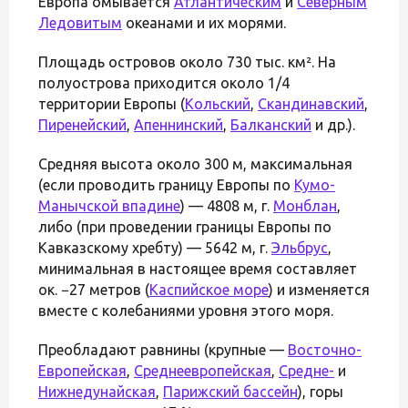
Европа омывается
Атлантическим
и
Северным
Ледовитым
океанами и их морями.
Площадь островов около 730 тыс. км². На
полуострова приходится около 1/4
территории Европы (
Кольский
,
Скандинавский
,
Пиренейский
,
Апеннинский
,
Балканский
и др.).
Средняя высота около 300 м, максимальная
(если проводить границу Европы по
Кумо-
Манычской впадине
) — 4808 м, г.
Монблан
,
либо (при проведении границы Европы по
Кавказскому хребту) — 5642 м, г.
Эльбрус
,
минимальная в настоящее время составляет
ок. −27 метров (
Каспийское море
) и изменяется
вместе с колебаниями уровня этого моря.
Преобладают равнины (крупные —
Восточно-
Европейская
,
Среднеевропейская
,
Средне-
и
Нижнедунайская
,
Парижский бассейн
), горы