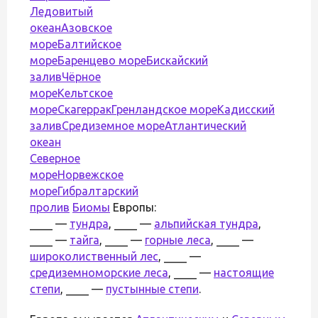
Ледовитый
океан
Азовское
море
Балтийское
море
Баренцево море
Бискайский
залив
Чёрное
море
Кельтское
море
Скагеррак
Гренландское море
Кадисский
залив
Средиземное море
Атлантический
океан
Северное
море
Норвежское
море
Гибралтарский
пролив
Биомы
Европы:
____ —
тундра
, ____ —
альпийская тундра
,
____ —
тайга
, ____ —
горные леса
, ____ —
широколиственный лес
, ____ —
средиземноморские леса
, ____ —
настоящие
степи
, ____ —
пустынные степи
.