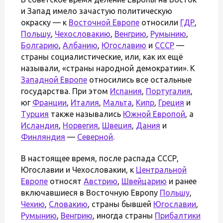
и Запад имело зачастую политическую
окраску — к
Восточной Европе
относили
ГДР
,
Польшу
,
Чехословакию
,
Венгрию
,
Румынию
,
Болгарию
,
Албанию
,
Югославию
и
СССР
—
страны социалистические, или, как их ещё
называли, «страны народной демократии». К
Западной Европе
относились все остальные
государства. При этом
Испания
,
Португалия
,
юг
Франции
,
Италия
,
Мальта
,
Кипр
,
Греция
и
Турция
также назывались
Южной Европой
, а
Исландия
,
Норвегия
,
Швеция
,
Дания
и
Финляндия
—
Северной
.
В настоящее время, после распада СССР,
Югославии и Чехословакии, к
Центральной
Европе
относят
Австрию
,
Швейцарию
и ранее
включавшиеся в Восточную Европу
Польшу
,
Чехию
,
Словакию
, страны бывшей
Югославии
,
Румынию
,
Венгрию
, иногда страны
Прибалтики