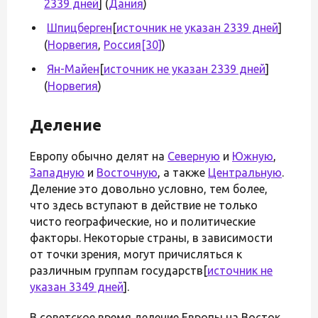
2339 дней
] (
Дания
)
Шпицберген
[
источник не указан 2339 дней
]
(
Норвегия
,
Россия
[30]
)
Ян-Майен
[
источник не указан 2339 дней
]
(
Норвегия
)
Деление
Европу обычно делят на
Северную
и
Южную
,
Западную
и
Восточную
, а также
Центральную
.
Деление это довольно условно, тем более,
что здесь вступают в действие не только
чисто географические, но и политические
факторы. Некоторые страны, в зависимости
от точки зрения, могут причисляться к
различным группам государств[
источник не
указан 3349 дней
].
В советское время деление Европы на Восток