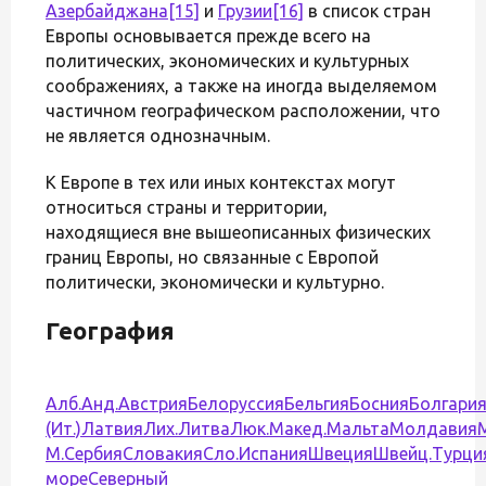
Азербайджана
[15]
и
Грузии
[16]
в список стран
Европы основывается прежде всего на
политических, экономических и культурных
соображениях, а также на иногда выделяемом
частичном географическом расположении, что
не является однозначным.
К Европе в тех или иных контекстах могут
относиться страны и территории,
находящиеся вне вышеописанных физических
границ Европы, но связанные с Европой
политически, экономически и культурно.
География
Алб.
Анд.
Австрия
Белоруссия
Бельгия
Босния
Болгари
(Ит.)
Латвия
Лих.
Литва
Люк.
Макед.
Мальта
Молдавия
М.
Сербия
Словакия
Сло.
Испания
Швеция
Швейц.
Турци
море
Северный