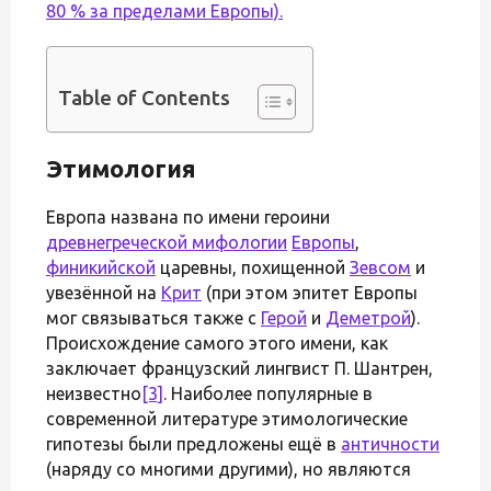
80 % за пределами Европы).
Table of Contents
Этимология
Европа названа по имени героини
древнегреческой мифологии
Европы
,
финикийской
царевны, похищенной
Зевсом
и
увезённой на
Крит
(при этом эпитет Европы
мог связываться также с
Герой
и
Деметрой
).
Происхождение самого этого имени, как
заключает французский лингвист П. Шантрен,
неизвестно
[3]
. Наиболее популярные в
современной литературе этимологические
гипотезы были предложены ещё в
античности
(наряду со многими другими), но являются