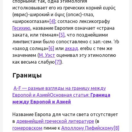
спорными: так, одна этимология
истолковывает его из греческих корней ευρύς
(еврис)-широкий и όψις (опсис)-глаз,
«широкоглазая»
[4]
; согласно лексикографу
Гесихию
, название Европия означает «страна
заката, или тёмная»
[5]
, что позднейшими
лингвистами было сопоставлено с зап.-сем. ‘rb
«заход солнца»
[6]
или
аккад
. erebu с тем же
значением (
М. Уэст
оценивал эту этимологию
как весьма слабую
[7]
).
Границы
А-F — разные взгляды на границу между
Европой и АзиейОсновная статья:
Граница
между Европой и Азией
Название Европа для части света отсутствует
в
древнейшей греческой литературе
(в
гомеровском
гимне к
Аполлону Пифийскому
[8]