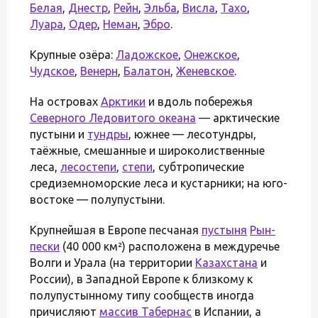
Белая
,
Днестр
,
Рейн
,
Эльба
,
Висла
,
Тахо
,
Луара
,
Одер
,
Неман
,
Эбро
.
Крупные озёра:
Ладожское
,
Онежское
,
Чудское
,
Венерн
,
Балатон
,
Женевское
.
На островах
Арктики
и вдоль побережья
Северного Ледовитого океана
— арктические
пустыни и
тундры
, южнее — лесотундры,
таёжные, смешанные и широколиственные
леса,
лесостепи
,
степи
, субтропические
средиземноморские леса и кустарники; на юго-
востоке — полупустыни.
Крупнейшая в Европе песчаная
пустыня
Рын-
пески
(40 000 км²) расположена в междуречье
Волги и Урала (на территории
Казахстана
и
России), в Западной Европе к близкому к
полупустынному типу сообществ иногда
причисляют
массив Табернас
в Испании, а