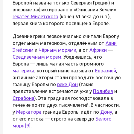
Европой названа только Северная Греция) и
впервые зафиксировано в «Описании Земли»
Гекатея Милетского
(конец VI века до н. э.),
первая книга которого посвящена Европе.
Древние греки первоначально считали Европу
отдельным материком, отделённым от
Азии
Эгейским
и
Чёрным морями
, а от
Африки
—
Средиземным морем
. Убедившись, что
Европа — лишь малая часть огромного
материка
, который ныне называют
Евразией
,
античные авторы стали проводить восточную
границу Европы по
реке Дон
(такие
представления встречаются уже у
Полибия
и
Страбона
). Эта традиция господствовала в
течение почти двух тысячелетий. В частности,
у
Меркатора
граница Европы идёт по
Дону
, а
от его истока — строго на север до
Белого
моря
[9]
.