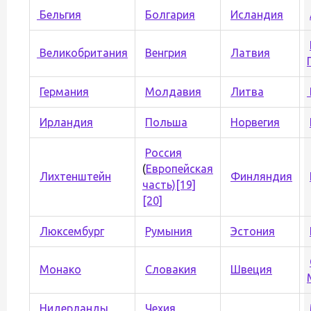
Бельгия
Болгария
Исландия
Великобритания
Венгрия
Латвия
Германия
Молдавия
Литва
Ирландия
Польша
Норвегия
Россия
(
Европейская
Лихтенштейн
Финляндия
часть)
[19]
[20]
Люксембург
Румыния
Эстония
Монако
Словакия
Швеция
Нидерланды
Чехия