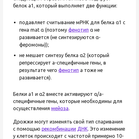
белок a1, который выполняет две функции:
подавляет считывание мРНК для белка α1 с
гена mat α (поэтому
фенотип
α не
развивается (не синтезируются α-
феромоны));
не мешает синтезу белка α2 (который
репрессирует a-специфичные гены, в
результате чего
фенотип
a тоже не
развивается).
Белки a1 и α2 вместе активируют α/a-
специфичные гены, которые необходимы для
осуществления
мейоза
.
Дрожжи могут изменять свой тип спаривания
с помощью
рекомбинации
ДНК
. Это изменение
у клеток происходит с частотой примерно 10-