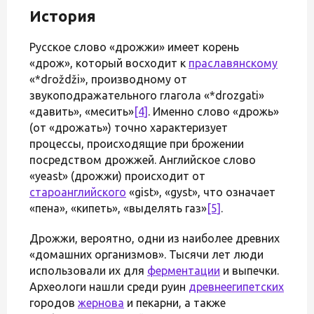
История
Русское слово «дрожжи» имеет корень
«дрож», который восходит к
праславянскому
«*droždži», производному от
звукоподражательного глагола «*drozgati»
«давить», «месить»
[4]
. Именно слово «дрожь»
(от «дрожать») точно характеризует
процессы, происходящие при брожении
посредством дрожжей. Английское слово
«yeast» (дрожжи) происходит от
староанглийского
«gist», «gyst», что означает
«пена», «кипеть», «выделять газ»
[5]
.
Дрожжи, вероятно, одни из наиболее древних
«домашних организмов». Тысячи лет люди
использовали их для
ферментации
и выпечки.
Археологи нашли среди руин
древнеегипетских
городов
жернова
и пекарни, а также