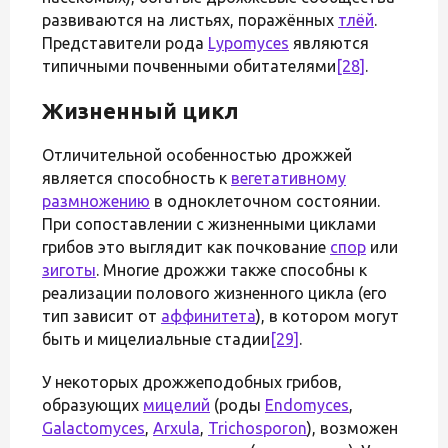
развиваются на листьях, поражённых
тлёй
.
Представители рода
Lypomyces
являются
типичными почвенными обитателями
[28]
.
Жизненный цикл
Отличительной особенностью дрожжей
является способность к
вегетативному
размножению
в одноклеточном состоянии.
При сопоставлении с жизненными циклами
грибов это выглядит как почкование
спор
или
зиготы
. Многие дрожжи также способны к
реализации полового жизненного цикла (его
тип зависит от
аффинитета
), в котором могут
быть и мицелиальные стадии
[29]
.
У некоторых дрожжеподобных грибов,
образующих
мицелий
(роды
Endomyces
,
Galactomyces
,
Arxula
,
Trichosporon
), возможен