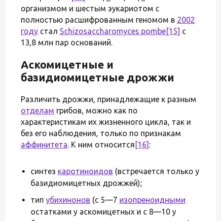
организмом и шестым эукариотом с
полностью расшифрованным геномом в
2002
году
стал
Schizosaccharomyces pombe
[15]
с
13,8 млн пар оснований.
Аскомицетные и
базидиомицетные дрожжи
Различить дрожжи, принадлежащие к разным
отделам
грибов, можно как по
характеристикам их жизненного цикла, так и
без его наблюдения, только по признакам
аффинитета
. К ним относится
[16]
:
синтез
каротиноидов
(встречается только у
базидиомицетных дрожжей);
тип
убихинонов
(с 5—7
изопреноидными
остатками у аскомицетных и с 8—10 у