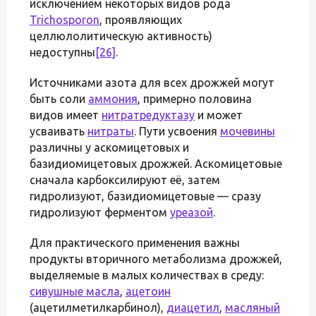
исключением некоторых видов рода
Trichosporon
, проявляющих
целлюлолитическую активность)
недоступны
[26]
.
Источниками азота для всех дрожжей могут
быть соли
аммония
, примерно половина
видов имеет
нитратредуктазу
и может
усваивать
нитраты
. Пути усвоения
мочевины
различны у аскомицетовых и
базидиомицетовых дрожжей. Аскомицетовые
сначала карбоксилируют её, затем
гидролизуют, базидиомицетовые — сразу
гидролизуют ферментом
уреазой
.
Для практического применения важны
продукты вторичного метаболизма дрожжей,
выделяемые в малых количествах в среду:
сивушные масла
,
ацетоин
(ацетилметилкарбинол),
диацетил
,
масляный