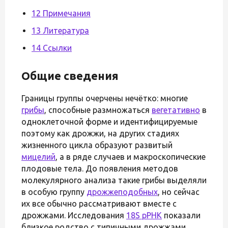
12 Примечания
13 Литература
14 Ссылки
Общие сведения
Границы группы очерчены нечётко: многие
грибы
, способные размножаться
вегетативно
в
одноклеточной форме и идентифицируемые
поэтому как дрожжи, на других стадиях
жизненного цикла образуют развитый
мицелий
, а в ряде случаев и макроскопические
плодовые тела. До появления методов
молекулярного анализа такие грибы выделяли
в особую группу
дрожжеподобных
, но сейчас
их все обычно рассматривают вместе с
дрожжами. Исследования
18S рРНК
показали
близкое родство с типичными дрожжами