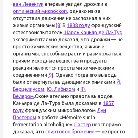
ван Левенгук
впервые увидел дрожжи в
оптический микроскоп
, однако из-за
отсутствия движения не распознал в них
живые организмы
[8]
.В
1838 году
французский
естествоиспытатель
Шарль Каньяр де Ла-Тур
экспериментально доказал, что дрожжи — не
просто химические вещества, а живые
организмы, способные расти и размножаться,
причём исходные вещества и продукты
реакции являются простыми химическими
соединениями
[9]
. Однако тогда его выводы
были отвергнуты выдающимися химиками
Й.
Берцелиусом
,
Ю. Либихом
и
Ф.
Вёлером
.Окончательно правота выводов
Каньяра де Ла-Тура была доказана в
1857
году
французским микробиологом
Луи
Пастером
в работе «Mémoire sur la
fermentation alcoholique».
Пастер
неоспоримо
доказал, что
спиртовое брожение
— не просто