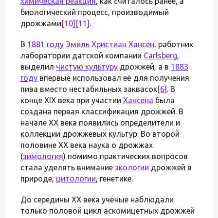
химическая реакция
, как считалось ранее, а
биологический процесс, производимый
дрожжами
[10]
[11]
.
В
1881 году
Эмиль Христиан Хансен
, работник
лаборатории датской компании
Carlsberg
,
выделил
чистую культуру
дрожжей, а в
1883
году
впервые использовал её для получения
пива вместо нестабильных заквасок
[6]
. В
конце XIX века при участии
Хансена
была
создана первая классификация дрожжей. В
начале XX века появились определители и
коллекции дрожжевых культур. Во второй
половине XX века наука о дрожжах
(
зимология
) помимо практических вопросов
стала уделять внимание
экологии
дрожжей в
природе,
цитологии
, генетике.
До середины XX века учёные наблюдали
только половой цикл аскомицетных дрожжей