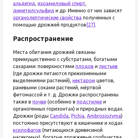
альдегид
,
изоамиловый спирт
,
диметилсульфид
и др. Именно от них зависят
органолептические свойства
полученных с
помощью дрожжей продуктов
[27]
.
Распространение
Места обитания дрожжей связаны
преимущественно с субстратами, богатыми
сахарами: поверхностями
плодов
и
листьев
(где дрожжи питаются прижизненными
выделениями растений),
нектаром
цветов,
раневыми соками растений, мёртвой
фитомассой и т. д. Дрожжи распространены
также в
почве
(особенно в
подстилке
и
органогенных горизонтах) и природных водах.
Дрожжи (роды
Candida
,
Pichia
,
Ambrosiozyma
)
постоянно присутствуют в кишечнике и ходах
ксилофагов
(питающихся древесиной
насекомых), богатые дрожжевые сообщества