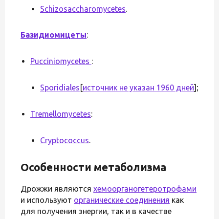
Schizosaccharomycetes
.
Базидиомицеты
:
Pucciniomycetes
:
Sporidiales
[
источник не указан 1960 дней
];
Tremellomycetes
:
Cryptococcus
.
Особенности метаболизма
Дрожжи являются
хемоорганогетеротрофами
и используют
органические соединения
как
для получения энергии, так и в качестве