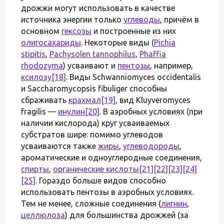
дрожжи могут использовать в качестве
источника энергии только
углеводы
, причём в
основном
гексозы
и построенные из них
олигосахариды
. Некоторые виды (
Pichia
stipitis
,
Pachysolen tannophilus
,
Phaffia
rhodozyma
) усваивают и
пентозы
, например,
ксилозу
[18]
. Виды Schwanniomyces occidentalis
и Saccharomycopsis fibuliger способны
сбраживать
крахмал
[19]
, вид Kluyveromyces
fragilis —
инулин
[20]
. В аэробных условиях (при
наличии кислорода) круг усваиваемых
субстратов шире: помимо углеводов
усваиваются также
жиры
,
углеводороды
,
ароматические и одноуглеродные соединения,
спирты
,
органические кислоты
[21]
[22]
[23]
[24]
[25]
. Гораздо больше видов способно
использовать пентозы в аэробных условиях.
Тем не менее, сложные соединения (
лигнин
,
целлюлоза
) для большинства дрожжей (за