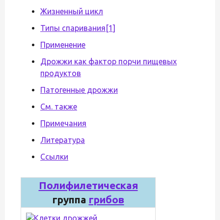
Жизненный цикл
Типы спаривания[1]
Применение
Дрожжи как фактор порчи пищевых
продуктов
Патогенные дрожжи
См. также
Примечания
Литература
Ссылки
Полифилетическая
группа
грибов