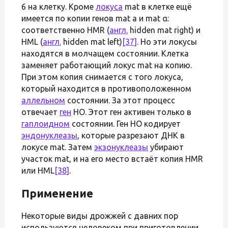
6 на клетку. Кроме
локуса
mat в клетке ещё
имеется по копии генов mat а и mat α:
соответственно HMR (
англ.
hidden mat right) и
HML (
англ.
hidden mat left)
[37]
. Но эти локусы
находятся в молчащем состоянии. Клетка
заменяет работающий локус mat на копию.
При этом копия снимается с того локуса,
который находится в противоположенном
аллельном
состоянии. За этот процесс
отвечает
ген
НО. Этот ген активен только в
гаплоидном
состоянии. Ген НО кодирует
эндонуклеазы
, которые разрезают ДНК в
локусе mat. Затем
экзонуклеазы
убирают
участок mat, и на его место встаёт копия HMR
или HML
[38]
.
Применение
Некоторые виды дрожжей с давних пор
используются человеком при приготовлении