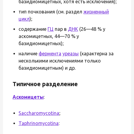
базидиомицетных, хотя есть исключения);
тип почкования (см. раздел
жизненный
цикл
);
содержание
Г
Ц
пар в
ДНК
(26—48 % у
аскомицетных, 44—70 % у
базидиомицетных);
наличие
фермента
уреазы
(характерна за
несколькими исключениями только
базидиомицетным) и др.
Типичное разделение
Аскомицеты
:
Saccharomycotina
;
Taphrinomycotina
: