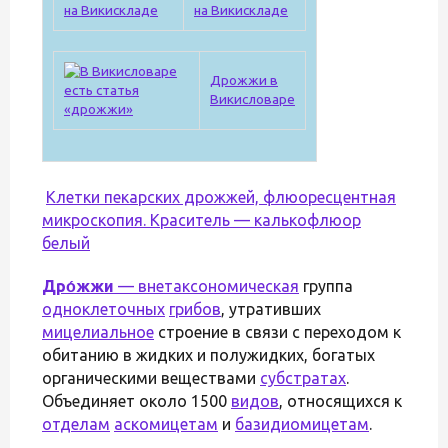
на Викискладе
Дрожжи в
Викисловаре
Клетки пекарских дрожжей, флюоресцентная
микроскопия. Краситель — калькофлюор
белый
Дро́жжи
—
внетаксономическая
группа
одноклеточных
грибов
, утративших
мицелиальное
строение в связи с переходом к
обитанию в жидких и полужидких, богатых
органическими веществами
субстратах
.
Объединяет около 1500
видов
, относящихся к
отделам
аскомицетам
и
базидиомицетам
.