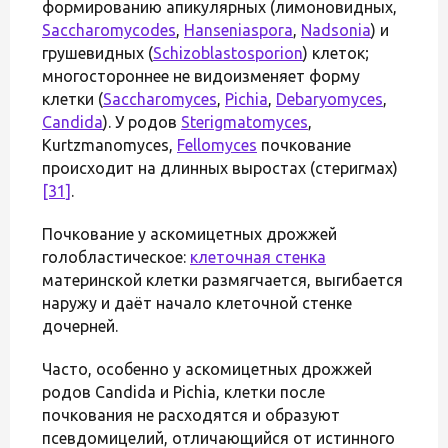
формированию апикулярных (лимоновидных,
Saccharomycodes
,
Hanseniaspora
,
Nadsonia
) и
грушевидных (
Schizoblastosporion
) клеток;
многостороннее не видоизменяет форму
клетки (
Saccharomyces
,
Pichia
,
Debaryomyces
,
Candida
). У родов
Sterigmatomyces
,
Kurtzmanomyces,
Fellomyces
почкование
происходит на длинных выростах (стеригмах)
[31]
.
Почкование у аскомицетных дрожжей
голобластическое:
клеточная стенка
материнской клетки размягчается, выгибается
наружу и даёт начало клеточной стенке
дочерней.
Часто, особенно у аскомицетных дрожжей
родов Candida и Pichia, клетки после
почкования не расходятся и образуют
псевдомицелий, отличающийся от истинного