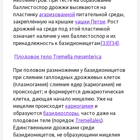
баллистоспор дрожжи высеваются на
пластинку
агаризованной
питательной среды,
закреплённую на крышке
чашки Петри
. Рост
дрожжей на среде под этой пластинкой
означает наличие у них баллистоспор и их
принадлежность к базидиомицетам
[33]
[34]
.
Плодовое тело
Tremella mesenterica
При половом размножении у базидиомицетов
при слиянии гаплоидных дрожжевых клеток
(плазмогамия) слияния ядер (кариогамия) не
происходит; и формируется дикариотическая
клетка, дающая начало мицелию. Уже на
мицелии происходит
кариогамия
и
образуются
базидиоспоры
, часто даже на
плодовом теле (порядок
Tremellales
).
Единственными дрожжами среди
базидиомицетов, не образующими мицелия