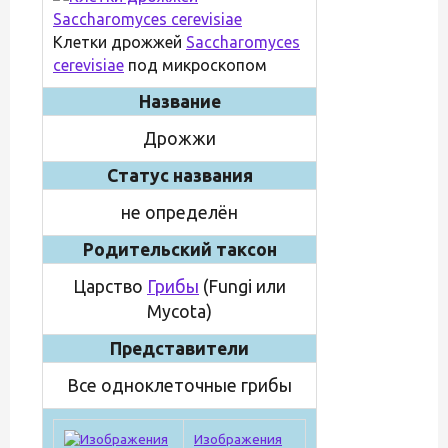
Клетки дрожжей
Saccharomyces
cerevisiae
под микроскопом
Название
Дрожжи
Статус названия
не определён
Родительский таксон
Царство
Грибы
(Fungi или
Mycota)
Представители
Все одноклеточные грибы
Изображения