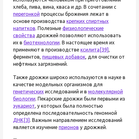
хлеба, пива, вина, кваса и др. В сочетании с
перегонкой
процессы брожения лежат в
основе производства
крепких спиртных
напитков
. Полезные
физиологические
свойства
дрожжей позволяют использовать
их в
биотехнологии
. В настоящее время их
применяют в производстве
ксилита
[39]
,
ферментов,
пищевых добавок
, для очистки от
нефтяных загрязнений.
Также дрожжи широко используются в науке в
качестве модельных организмов для
генетических
исследований и в
молекулярной
биологии
. Пекарские дрожжи были первыми из
эукариот
, у которых была полностью
определена последовательность геномной
ДНК
[3]
. Важным направлением исследований
является изучение
прионов
у дрожжей.