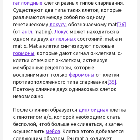
гаплоидные
клетки разных типов спаривания.
Существуют два типа таких клеток, которые
различаются между собой по одному
генетическому
локусу
, обозначаемому mat
[36]
(от
англ.
mating).
Локус
может находиться в
одном из двух
аллельных
состояний: mat a и
mat α. Mat a клетки синтезируют половые
гормоны
, которые дают сигнал α-клеткам. α-
клетки отвечают a-клеткам, активируя
мембранные рецепторы, которые
воспринимают только
феромоны
от клетки
противоположенного типа спаривания
[35]
.
Поэтому слияние двух одинаковых клеток
невозможно.
После слияния образуется
диплоидная
клетка
с генотипом a/α, которой необходимо стать
бесполой, чтоб больше не сливаться, и затем
осуществить
мейоз
. Клетка этого добивается
следующим образом. Ген mat а кодирует