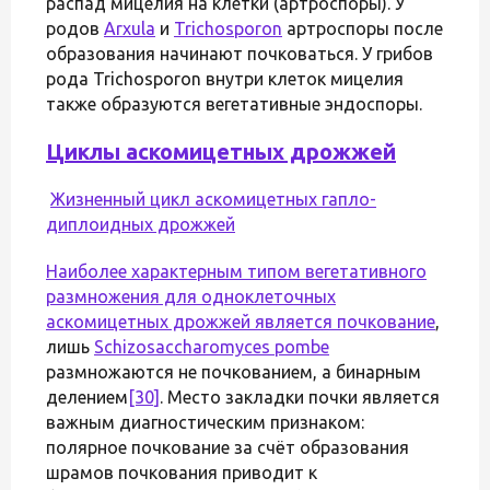
распад мицелия на клетки (артроспоры). У
родов
Arxula
и
Trichosporon
артроспоры после
образования начинают почковаться. У грибов
рода Trichosporon внутри клеток мицелия
также образуются вегетативные эндоспоры.
Циклы аскомицетных дрожжей
Жизненный цикл аскомицетных гапло-
диплоидных дрожжей
Наиболее характерным типом вегетативного
размножения для одноклеточных
аскомицетных дрожжей является
почкование
,
лишь
Schizosaccharomyces pombe
размножаются не почкованием, а бинарным
делением
[30]
. Место закладки почки является
важным диагностическим признаком:
полярное почкование за счёт образования
шрамов почкования приводит к