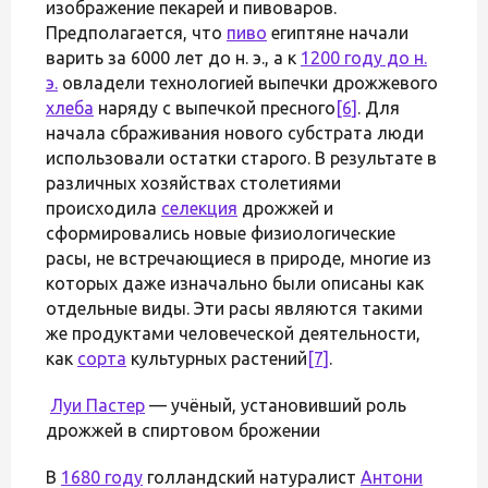
изображение пекарей и пивоваров.
Предполагается, что
пиво
египтяне начали
варить за 6000 лет до н. э., а к
1200 году до н.
э.
овладели технологией выпечки дрожжевого
хлеба
наряду с выпечкой пресного
[6]
. Для
начала сбраживания нового субстрата люди
использовали остатки старого. В результате в
различных хозяйствах столетиями
происходила
селекция
дрожжей и
сформировались новые физиологические
расы, не встречающиеся в природе, многие из
которых даже изначально были описаны как
отдельные виды. Эти расы являются такими
же продуктами человеческой деятельности,
как
сорта
культурных растений
[7]
.
Луи Пастер
— учёный, установивший роль
дрожжей в спиртовом брожении
В
1680 году
голландский натуралист
Антони