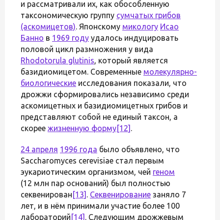
и рассматривали их, как обособленную
таксономическую группу
сумчатых грибов
(аскомицетов)
. Японскому
микологу
Исао
Банно
в
1969 году
удалось индуцировать
половой цикл размножения у вида
Rhodotorula glutinis
, который является
базидиомицетом. Современные
молекулярно-
биологические
исследования показали, что
дрожжи сформировались независимо среди
аскомицетных и базидиомицетных грибов и
представляют собой не единый таксон, а
скорее
жизненную форму
[12]
.
24 апреля
1996 года
было объявлено, что
Saccharomyces cerevisiae стал первым
эукариотическим организмом, чей
геном
(12 млн пар оснований) был полностью
секвенирован
[13]
.
Секвенирование
заняло 7
лет, и в нём принимали участие более 100
лабораторий
[14]
. Следующим дрожжевым