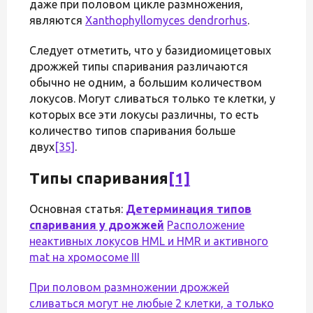
даже при половом цикле размножения,
являются
Xanthophyllomyces dendrorhus
.
Следует отметить, что у базидиомицетовых
дрожжей типы спаривания различаются
обычно не одним, а большим количеством
локусов. Могут сливаться только те клетки, у
которых все эти локусы различны, то есть
количество типов спаривания больше
двух
[35]
.
Типы спаривания
[1]
Основная статья:
Детерминация типов
спаривания у дрожжей
Расположение
неактивных локусов HML и HMR и активного
mat на хромосоме III
При половом размножении дрожжей
сливаться могут не любые 2 клетки, а только