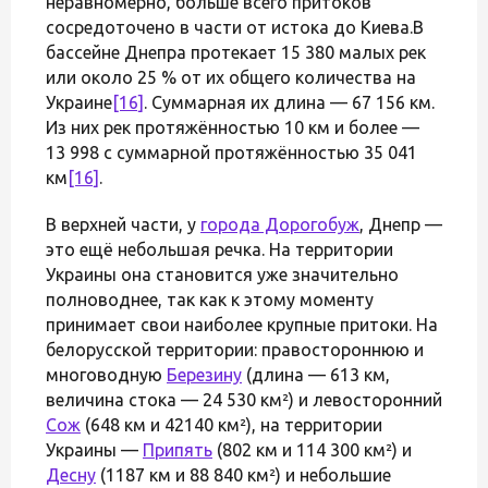
неравномерно, больше всего притоков
сосредоточено в части от истока до Киева.В
бассейне Днепра протекает 15 380 малых рек
или около 25 % от их общего количества на
Украине
[16]
. Суммарная их длина — 67 156 км.
Из них рек протяжённостью 10 км и более —
13 998 с суммарной протяжённостью 35 041
км
[16]
.
В верхней части, у
города Дорогобуж
, Днепр —
это ещё небольшая речка. На территории
Украины она становится уже значительно
полноводнее, так как к этому моменту
принимает свои наиболее крупные притоки. На
белорусской территории: правостороннюю и
многоводную
Березину
(длина — 613 км,
величина стока — 24 530 км²) и левосторонний
Сож
(648 км и 42140 км²), на территории
Украины —
Припять
(802 км и 114 300 км²) и
Десну
(1187 км и 88 840 км²) и небольшие