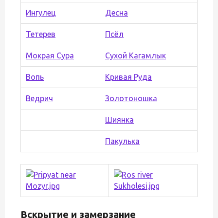
Ингулец
Десна
Тетерев
Псёл
Мокрая Сура
Сухой Кагамлык
Вопь
Кривая Руда
Ведрич
Золотоношка
Шиянка
Пакулька
Вскрытие и замерзание