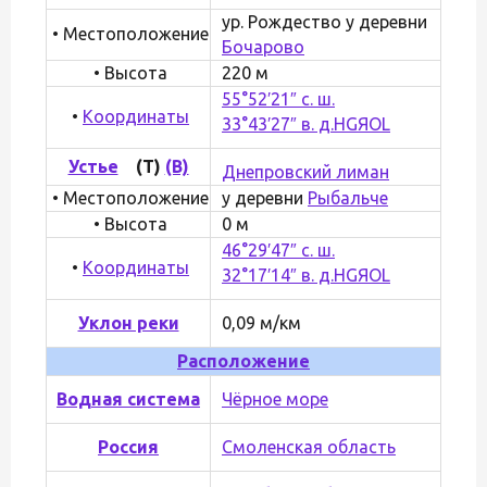
ур. Рождество у деревни
• Местоположение
Бочарово
• Высота
220 м
55°52′21″ с. ш.
•
Координаты
33°43′27″ в. д.
H
G
Я
O
L
Устье
(Т)
(B)
Днепровский лиман
• Местоположение
у деревни
Рыбальче
• Высота
0 м
46°29′47″ с. ш.
•
Координаты
32°17′14″ в. д.
H
G
Я
O
L
Уклон реки
0,09 м/км
Расположение
Водная система
Чёрное море
Россия
Смоленская область