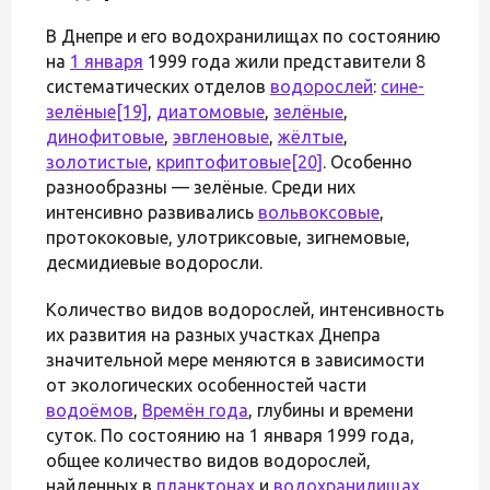
В Днепре и его водохранилищах по состоянию
на
1 января
1999 года жили представители 8
систематических отделов
водорослей
:
сине-
зелёные
[19]
,
диатомовые
,
зелёные
,
динофитовые
,
эвгленовые
,
жёлтые
,
золотистые
,
криптофитовые
[20]
. Особенно
разнообразны — зелёные. Среди них
интенсивно развивались
вольвоксовые
,
протококовые, улотриксовые, зигнемовые,
десмидиевые водоросли.
Количество видов водорослей, интенсивность
их развития на разных участках Днепра
значительной мере меняются в зависимости
от экологических особенностей части
водоёмов
,
Времён года
, глубины и времени
суток. По состоянию на 1 января 1999 года,
общее количество видов водорослей,
найденных в
планктонах
и
водохранилищах