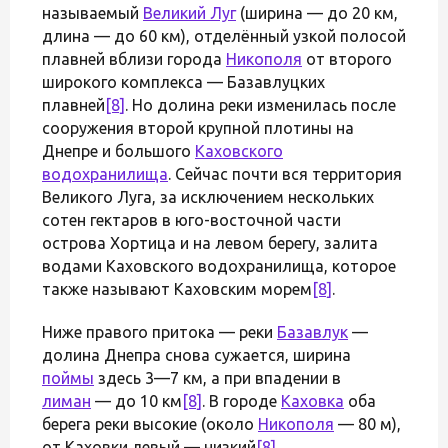
называемый
Великий Луг
(ширина — до 20 км,
длина — до 60 км), отделённый узкой полосой
плавней вблизи города
Никополя
от второго
широкого комплекса — Базавлуцких
плавней
[8]
. Но долина реки изменилась после
сооружения второй крупной плотины на
Днепре и большого
Каховского
водохранилища
. Сейчас почти вся территория
Великого Луга, за исключением нескольких
сотен гектаров в юго-восточной части
острова Хортица и на левом берегу, залита
водами Каховского водохранилища, которое
также называют Каховским морем
[8]
.
Ниже правого притока — реки
Базавлук
—
долина Днепра снова сужается, ширина
поймы
здесь 3—7 км, а при впадении в
лиман
— до 10 км
[8]
. В городе
Каховка
оба
берега реки высокие (около
Никополя
— 80 м),
от Каховки левый — низкий
[8]
.