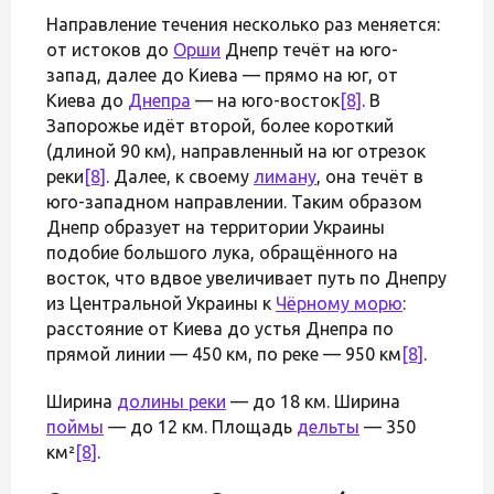
Направление течения несколько раз меняется:
от истоков до
Орши
Днепр течёт на юго-
запад, далее до Киева — прямо на юг, от
Киева до
Днепра
— на юго-восток
[8]
. В
Запорожье идёт второй, более короткий
(длиной 90 км), направленный на юг отрезок
реки
[8]
. Далее, к своему
лиману
, она течёт в
юго-западном направлении. Таким образом
Днепр образует на территории Украины
подобие большого лука, обращённого на
восток, что вдвое увеличивает путь по Днепру
из Центральной Украины к
Чёрному морю
:
расстояние от Киева до устья Днепра по
прямой линии — 450 км, по реке — 950 км
[8]
.
Ширина
долины реки
— до 18 км. Ширина
поймы
— до 12 км. Площадь
дельты
— 350
км²
[8]
.