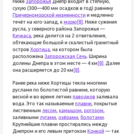
Ниже
Запорожья
Днепр входит в степную,
сухую (300—400 мм осадков в год) равнину
Причерноморской низменности
и медленно
течёт на юго-запад, к
морю
[8]
. Ниже сужения
русла, у северного района Запорожья —
Кичкаса
, река делится на 2 ответвления,
обтекающие большой и скалистый гранитный
остров
Хортица
, на котором была
расположена
Запорожская Сечь
. Ширина
долины Днепра в этом месте — 4 км
[8]
. Далее
она расширяется до 20 км
[8]
.
Ранее река ниже Хортицы текла многими
руслами по болотистой равнине, которую
весной и во время летних
паводков
заливала
вода. Это так называемые
плавни
, покрытые
лиственным
лесом
,
камышом
,
рогозом
,
заливными
лугами
,
озёрами
,
болотами
.
Крупнейшие плавни простирались между
Днепром и его левым притоком
Конкой
— так