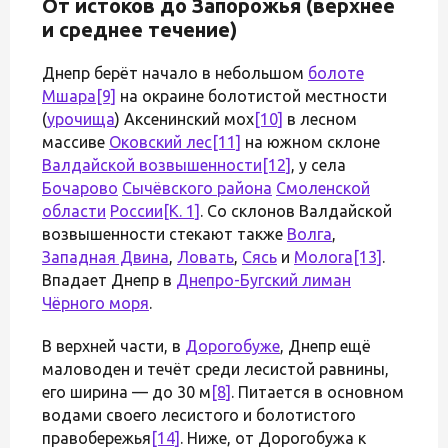
От истоков до Запорожья (верхнее
и среднее течение)
Днепр берёт начало в небольшом
болоте
Мшара
[9]
на окраине болотистой местности
(
урочища
) Аксенинский мох
[10]
в лесном
массиве
Оковский лес
[11]
на южном склоне
Валдайской возвышенности
[12]
, у села
Бочарово
Сычёвского района
Смоленской
области
России
[К. 1]
. Со склонов Валдайской
возвышенности стекают также
Волга
,
Западная Двина
,
Ловать
,
Сясь
и
Молога
[13]
.
Впадает Днепр в
Днепро-Бугский лиман
Чёрного моря
.
В верхней части, в
Дорогобуже
, Днепр ещё
маловоден и течёт среди лесистой равнины,
его ширина — до 30 м
[8]
. Питается в основном
водами своего лесистого и болотистого
правобережья
[14]
. Ниже, от Дорогобужа к