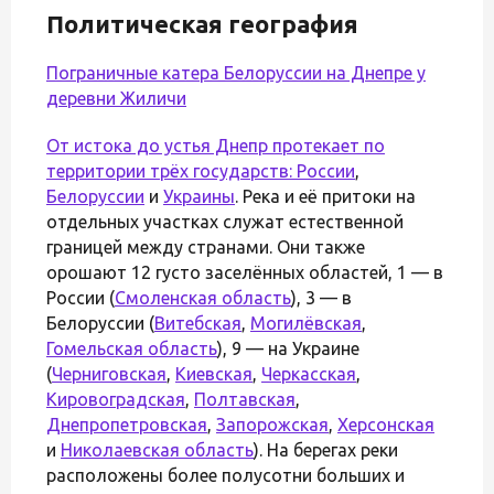
Политическая география
Пограничные катера Белоруссии на Днепре у
деревни Жиличи
От истока до устья Днепр протекает по
территории трёх государств:
России
,
Белоруссии
и
Украины
. Река и её притоки на
отдельных участках служат естественной
границей между странами. Они также
орошают 12 густо заселённых областей, 1 — в
России (
Смоленская область
), 3 — в
Белоруссии (
Витебская
,
Могилёвская
,
Гомельская область
), 9 — на Украине
(
Черниговская
,
Киевская
,
Черкасская
,
Кировоградская
,
Полтавская
,
Днепропетровская
,
Запорожская
,
Херсонская
и
Николаевская область
). На берегах реки
расположены более полусотни больших и