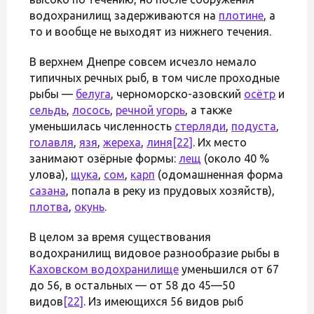
водохранилищ задерживаются на
плотине
, а
то и вообще не выходят из нижнего течения.
В верхнем Днепре совсем исчезло немало
типичных речных рыб, в том числе проходные
рыбы —
белуга
, черноморско-азовский
осётр
и
сельдь
,
лосось
,
речной угорь
, а также
уменьшилась численность
стерляди
,
подуста
,
голавля
,
язя
,
жереха
,
линя
[22]
. Их место
занимают озёрные формы:
лещ
(около 40 %
улова),
щука
,
сом
,
карп
(одомашненная форма
сазана
, попала в реку из прудовых хозяйств),
плотва
,
окунь
.
В целом за время существования
водохранилищ видовое разнообразие рыбы в
Каховском водохранилище
уменьшился от 67
до 56, в остальных — от 58 до 45—50
видов
[22]
. Из имеющихся 56 видов рыб