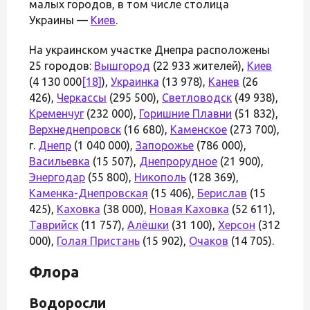
малых городов, в том числе столица
Украины —
Киев
.
На украинском участке Днепра расположены
25 городов:
Вышгород
(22 933 жителей),
Киев
(4 130 000
[18]
),
Украинка
(13 978),
Канев
(26
426),
Черкассы
(295 500),
Светловодск
(49 938),
Кременчуг
(232 000),
Горишние Плавни
(51 832),
Верхнеднепровск
(16 680),
Каменское
(273 700),
г.
Днепр
(1 040 000),
Запорожье
(786 000),
Васильевка
(15 507),
Днепрорудное
(21 900),
Энергодар
(55 800),
Никополь
(128 369),
Каменка-Днепровская
(15 406),
Берислав
(15
425),
Каховка
(38 000),
Новая Каховка
(52 611),
Таврийск
(11 757),
Алёшки
(31 100),
Херсон
(312
000),
Голая Пристань
(15 902),
Очаков
(14 705).
Флора
Водоросли