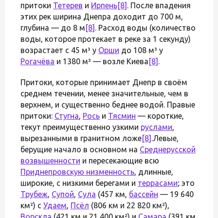
притоки
Тетерев
и
Ирпень
[8]
. После впадения
этих рек ширина Днепра доходит до 700 м,
глубина — до 8 м
[8]
. Расход воды (количество
воды, которое протекает в реке за 1 секунду)
возрастает с 45 м³ у
Орши
до 108 м³ у
Рогачёва
и 1380 м³ — возле Киева
[8]
.
Притоки, которые принимает Днепр в своём
среднем течении, менее значительные, чем в
верхнем, и существенно беднее водой. Правые
притоки:
Стугна
,
Рось
и
Тясмин
— короткие,
текут преимущественно узкими
руслами
,
вырезанными в гранитном ложе
[8]
.Левые,
берущие начало в основном на
Среднерусской
возвышенности
и пересекающие всю
Приднепровскую низменность
, длинные,
широкие, с низкими берегами и
террасами
; это
Трубеж
,
Супой
,
Сула
(457 км,
бассейн
— 19 640
км²) с
Удаем
,
Псёл
(806 км и 22 820 км²),
Ворскла
(421 км и 21 400 км²) и
Самара
(391 км