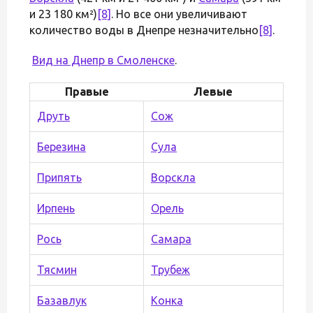
и 23 180 км²)
[8]
. Но все они увеличивают
количество воды в Днепре незначительно
[8]
.
Вид на Днепр в
Смоленске
.
Правые
Левые
Друть
Сож
Березина
Сула
Припять
Ворскла
Ирпень
Орель
Рось
Самара
Тясмин
Трубеж
Базавлук
Конка