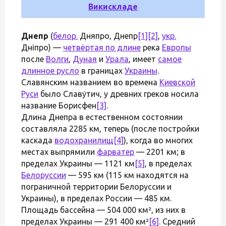
Викискладе
Днепр
(
белор.
Дняпро, Днепр
[1]
[2]
,
укр.
Дніпро) —
четвёртая по длине
река
Европы
после
Волги
,
Дуная
и
Урала
, имеет
самое
длинное русло
в границах
Украины
.
Славянским названием во времена
Киевской
Руси
было Славу́тич, у древних греков носила
название Борисфен
[3]
.
Длина Днепра в естественном состоянии
составляла 2285 км, теперь (после постройки
каскада
водохранилищ
[4]
), когда во многих
местах выпрямили
фарватер
— 2201 км; в
пределах Украины — 1121 км
[5]
, в пределах
Белоруссии
— 595 км (115 км находятся на
пограничной территории Белоруссии и
Украины), в пределах России — 485 км.
Площадь бассейна — 504 000 км², из них в
пределах Украины — 291 400 км²
[6]
. Средний