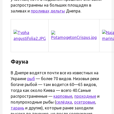
распространены на больших площадях в
заливах и
проливах
дельты
Днепра.
Фауна
В Днепре водятся почти все из известных на
Украине
рыб
— более 70 видов. Низовья реки
богаче рыбой — там водится 60—65 видов,
тогда как около Киева — всего 40.Самые
распространенные —
карповые
,
проходные
и
полупроходные рыбы (
селёдка
,
осетровые
,
тарань
и другие), которые ранее заходили
высоко по течению, но после сооружения