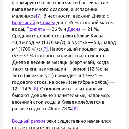
формируется в верхней части бассейна, где
выпадает много осадков, а испарение
маленькое
[7]
. В частности, верхний Днепр с
Березиной
и
Сожем
даёт 35 % годовой массы
воды,
Припять
— 26 % и
Десна
— 21 %.
Средний годовой сток реки вблизи Киева —
43,4 млрд м³ (1370 м³/с), а в устье — 53,5 млрд
м³ (1700 м³/с)
[7]
. Наибольший процент воды
(55—57 % годового количества) стекает в
Днепр в весенние месяцы (март-май), когда
тают снега, наименьший — зимой (12 %); на
лето (июнь-август) приходится 17—21 %
годового стока, на осень (сентябрь-ноябрь) —
12—14 %
[8]
. Отклонения от этих данных
бывают довольно значительные, например,
весенний сток воды в Киеве колеблется в
разные годы от 46 до 78 %
[8]
.
Водный режим
реки существенно изменился
после строительства каскада