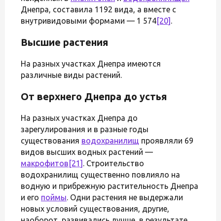
Днепра, составила 1192 вида, а вместе с
внутривидовыми формами — 1 574
[20]
.
Высшие растения
На разных участках Днепра имеются
различные виды растений.
От верхнего Днепра до устья
На разных участках Днепра до
зарегулирования и в разные годы
существования
водохранилищ
проявляли 69
видов высших водных растений —
макрофитов
[21]
. Строительство
водохранилищ существенно повлияло на
водную и прибрежную растительность Днепра
и его
поймы
. Одни растения не выдержали
новых условий существования, другие,
наоборот, развивались лучше, в результате