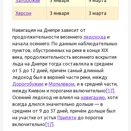
Запорожье
5 января
9 марта
Херсон
3 января
3 марта
Навигация на Днепре зависит от
продолжительности весеннего
ледохода
и
начала осеннего. По данным наблюдательных
пунктов, обустроенных на реке в конце XIX
века, продолжительность весеннего вскрытия
льда на Днепре тогда составляла в среднем
от 5 до 12 дней, причём самый длинный
ледоход был в верхней части реки, между
Дорогобужем
и
Могилёвом
, и в средней части,
между Киевом и порогами включительно
[17]
.
Осенний ледоход не влиял на
навигацию
, хотя
всегда длился значительно дольше — в
среднем от 9 до 37 дней, причём дольше был
на участке от устья
Припяти
до порогов
включительно
[17]
.