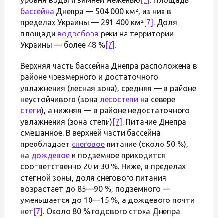
бассейна
Днепра — 504 000 км², из них в
пределах Украины — 291 400 км²
[7]
. Доля
площади
водосбора
реки на территории
Украины — более 48 %
[7]
.
Верхняя часть бассейна Днепра расположена в
районе чрезмерного и достаточного
увлажнения (лесная зона), средняя — в районе
неустойчивого (зона
лесостепи
на севере
степи
), а нижняя — в районе недостаточного
увлажнения (зона степи)
[7]
. Питание Днепра
смешанное. В верхней части бассейна
преобладает
снеговое
питание (около 50 %),
на
дождевое
и подземное приходится
соответственно 20 и 30 %. Ниже, в пределах
степной зоны, доля снегового питания
возрастает до 85—90 %, подземного —
уменьшается до 10—15 %, а дождевого почти
нет
[7]
. Около 80 % годового стока Днепра