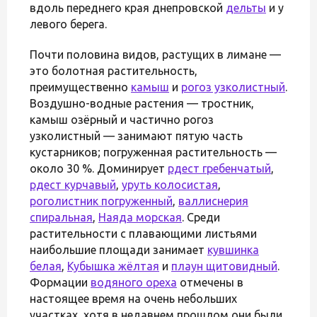
вдоль переднего края днепровской
дельты
и у
левого берега.
Почти половина видов, растущих в лимане —
это болотная растительность,
преимущественно
камыш
и
рогоз узколистный
.
Воздушно-водные растения — тростник,
камыш озёрный и частично рогоз
узколистный — занимают пятую часть
кустарников; погруженная растительность —
около 30 %. Доминирует
рдест гребенчатый
,
рдест курчавый
,
уруть колосистая
,
роголистник погруженный
,
валлиснерия
спиральная
,
Наяда морская
. Среди
растительности с плавающими листьями
наибольшие площади занимает
кувшинка
белая
,
Кубышка жёлтая
и
плаун щитовидный
.
Формации
водяного ореха
отмечены в
настоящее время на очень небольших
участках, хотя в недавнем прошлом они были