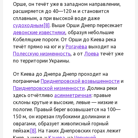
Орше, он течёт уже в западном направлении,
расширяется до 40—120 м и становится
сплавным, а при высокой воде даже
судоходным
[8]
. Выше Орши Днепр пересекает
девонские известняки
, образуя небольшие
Кобеляцкие пороги. От Орши до Киева река
течёт прямо на юг и у
Рогачёва
выходит на
Полесскую низменность
, а от
Лоева
течёт уже
по территории Украины.
От Киева до Днепра Днепр проходит на
пограничье
Приднепровской возвышенности
и
Приднепровской низменности
. Долина реки
здесь отчётливо
асимметричная
: правые
склоны крутые и высокие, левые — низкие и
пологие. Правый берег возвышается на 100—
150 м, он изрезан глубокими долинами и
оврагами, образует живописный горный
пейзаж
[8]
. На таких Днепровских горах лежит
Киев, а ниже, у
Канева
, на
Чернечей