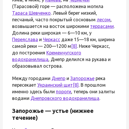
(Тарасовой) горе — расположена могила
Тараса Шевченко
. Левый берег низкий,
песчаный, часто покрытый сосновым
лесом
,
возвышается на восток широкими
террасами
.
Долина реки широкая — 6—10 км, у
Переяслава
и
Черкасс
даже 15—18 км, ширина
самой реки — 200—1200 м
[8]
. Ниже Черкасс,
до построения
Кременчугского
водохранилища
, Днепр делился на рукава и
образовывал острова.
Между городами
Днепр
и
Запорожье
река
пересекает
Украинский щит
[8]
. В прошлом
именно здесь были
пороги
, теперь они залиты
водами
Днепровского водохранилища
.
Запорожье — устье (нижнее
течение)