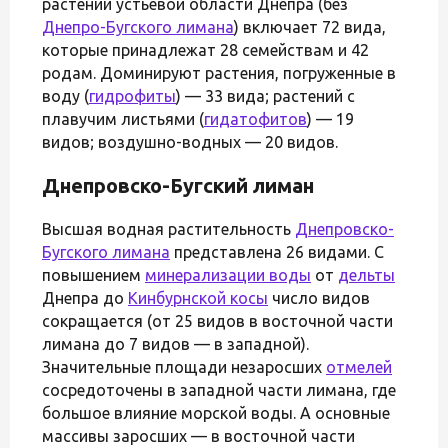
растений устьевой области Днепра (без
Днепро-Бугского лимана
) включает 72 вида,
которые принадлежат 28 семействам и 42
родам. Доминируют растения, погруженные в
воду (
гидрофиты
) — 33 вида; растений с
плавучим листьями (
гидатофитов
) — 19
видов; воздушно-водных — 20 видов.
Днепровско-Бугский лиман
Высшая водная растительность
Днепровско-
Бугского лимана
представлена 26 видами. С
повышением
минерализации воды
от
дельты
Днепра до
Кинбурнской косы
число видов
сокращается (от 25 видов в восточной части
лимана до 7 видов — в западной).
Значительные площади незаросших
отмелей
сосредоточены в западной части лимана, где
большое влияние морской воды. А основные
массивы заросших — в восточной части