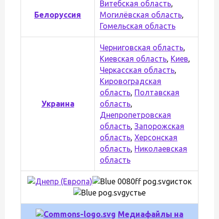
Витебская область
,
Белоруссия
Могилёвская область
,
Гомельская область
Черниговская область
,
Киевская область
,
Киев
,
Черкасская область
,
Кировоградская
область
,
Полтавская
Украина
область
,
Днепропетровская
область
,
Запорожская
область
,
Херсонская
область
,
Николаевская
область
исток
устье
Медиафайлы на