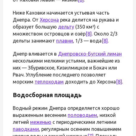
Ниже Каховки начинается устьевая часть
Днепра. От
Херсона
река делится на рукава и
образует большую
дельту
(350 км²) с
множеством островцов и озёр
[8]
. Около 2/3
дельты занимают
плавни
, 1/3 — вода
[8]
.
Днепр вливается в
Днепровско-Бугский лиман
несколькими мелкими устьями, важнейшие из
них — Збуривское, Кизилмицкое и Бокач или
Рвач. Углубление последнего позволяет
морским
теплоходам
доходить до Херсона
[8]
.
Водосборная площадь
Водный режим Днепра определяется хорошо
выраженным весенним
половодьем
, низкой
летней
меженью
с периодическими летними
паводками
, регулярным осенним повышением
уровня воды и зимней меженью
[7]
. Площадь