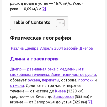
расход воды в устье — 1670 м³/с. Уклон
реки — 0,09 м/км
[2]
.
Table of Contents
Физическая география
Разлив Днепра. Апрель 2004
Бассейн Днепра
Длина и траектория
Днепр — равнинная река с медленным и
спокойным течением. Имеет извилистое
русло
,
образует
рукава
,
перекаты
, острова,
протоки
и
отмели
. Делится на три части: верхнее
течение — от истока до
Киева
(1320 км),
среднее — от Киева до
Запорожья
(555 км) и
нижнее — от Запорожья до устья (325 км)
[7]
.