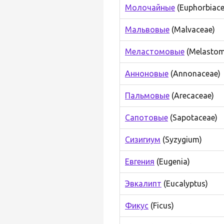
Молочайные
(Euphorbiace
Мальвовые
(Malvaceae)
Меластомовые
(Melastom
Анноновые
(Annonaceae)
Пальмовые
(Arecaceae)
Сапотовые
(Sapotaceae)
Сизигиум
(Syzygium)
Евгения
(Eugenia)
Эвкалипт
(Eucalyptus)
Фикус
(Ficus)