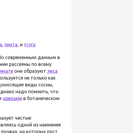
а
,
пихта
, и
тсуга
 По современным данным в
нии рассеяны по всему
лимате
они образуют
леса
пользуется не только как
доносящие виды сосны,
Однако надо помнить, что
ся
орехами
в ботаническом
разует чистые
являясь одной из наименее
почвах, на которых рост