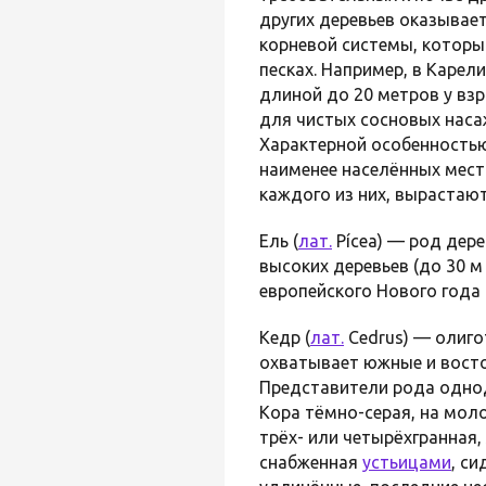
других деревьев оказывае
корневой системы, которы
песках. Например, в Каре
длиной до 20 метров у вз
для чистых сосновых наса
Характерной особенностью
наименее населённых мест
каждого из них, вырастаю
Ель (
лат.
Pícea) — род дере
высоких деревьев (до 30 м
европейского Нового года 
Кедр (
лат.
Cedrus) — олиго
охватывает южные и вост
Представители рода однод
Кора тёмно-серая, на мол
трёх- или четырёхгранная,
снабженная
устьицами
, с