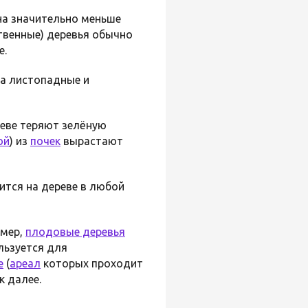
а значительно меньше
твенные) деревья обычно
е.
на листопадные и
реве теряют зелёную
ой
) из
почек
вырастают
ится на дереве в любой
имер,
плодовые деревья
льзуется для
е
(
ареал
которых проходит
к далее.