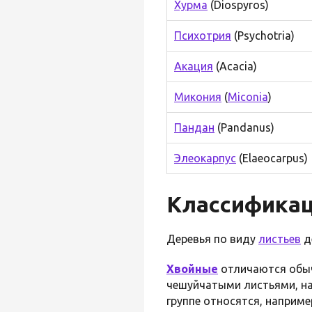
Хурма
(Diospyros)
Психотрия
(Psychotria)
Акация
(Acacia)
Микония
(
Miconia
)
Пандан
(Pandanus)
Элеокарпус
(Elaeocarpus)
Классифика
Деревья по виду
листьев
д
Хвойные
отличаются обы
чешуйчатыми листьями, 
группе относятся, наприме