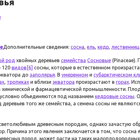
вья
е
е
Дополнительные сведения:
сосна
,
ель
,
кедр
,
лиственниц
ой род
хвойных деревьев
семейства
Сосновые
(Pinaceae).
о 120
видов
[6]
сосны, которые в естественном произраста
экватора до
заполярья
. В
умеренном
и
субарктическом к
ах
,
тропиках
и вблизи
экватора
произрастают в
горах
. Ис
 в химической и фармацевтической промышленности. Пло
 условно объединяются под названием
кедровые сосны
. 
д деревьев того же семейства, а семена сосны не являют
 светолюбивым древесным породам, однако зачастую об
р. Причина этого явления заключается в том, что сосна 
ревесных пород, может расти на таких малоплодородных 