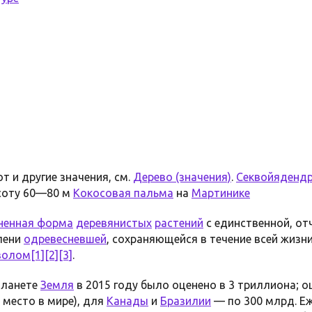
т и другие значения, см.
Дерево (значения)
.
Секвойяденд
ысоту 60—80 м
Кокосовая пальма
на
Мартинике
ненная форма
деревянистых
растений
с единственной, от
епени
одревесневшей
, сохраняющейся в течение всей жизн
волом
[1]
[2]
[3]
.
планете
Земля
в 2015 году было оценено в 3 триллиона; 
 место в мире), для
Канады
и
Бразилии
— по 300 млрд. Еж