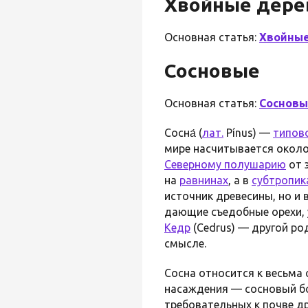
Хвойные дере
Основная статья:
Хвойны
Сосновые
Основная статья:
Сосновы
Сосна́ (
лат.
Pínus) —
типов
мире насчитывается окол
Северному полушарию
от 
на
равнинах
, а в
субтропик
источник древесины, но и
дающие съедобные орехи,
Кедр
(Cedrus) — другой ро
смысле.
Сосна относится к весьма
насаждения — сосновый бо
требовательных к почве д