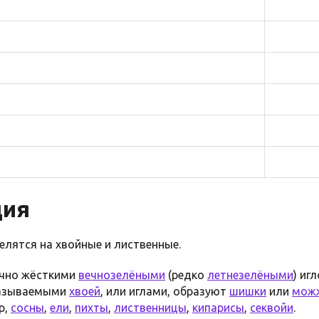
ция
елятся на хвойные и лиственные.
чно жёсткими
вечнозелёными
(редко
летнезелёными
) иг
называемыми
хвоей
, или иглами, образуют
шишки
или
мож
р,
сосны
,
ели
,
пихты
,
лиственницы
,
кипарисы
,
секвойи
.