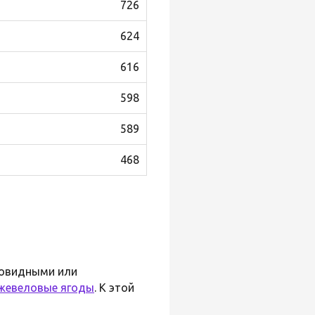
726
624
616
598
589
468
ловидными или
жевеловые ягоды
. К этой