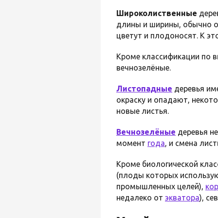
Широколиственные
дере
длины и ширины, обычно о
цветут и плодоносят. К эт
Кроме классификации по в
вечнозелёные.
Листопадные
деревья име
окраску и опадают, некото
новые листья.
Вечнозелёные
деревья не
момент
года
, и смена лис
Кроме биологической клас
(плоды которых использую
промышленных целей),
ко
недалеко от
экватора
), с