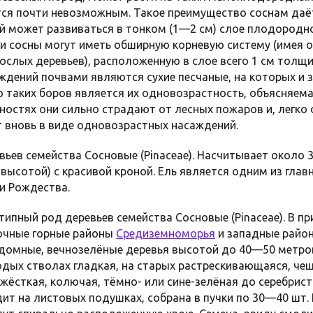
тся почти невозможным. Такое преимущество соснам даё
й может развиваться в тонком (1—2 см) слое плодородн
лии сосны могут иметь обширную корневую систему (имея 
рослых деревьев), расположенную в слое всего 1 см толщ
ждений почвами являются сухие песчаные, на которых и 
 таких боров является их одновозрастность, объясняема
ностях они сильно страдают от лесных пожаров и, легко 
т вновь в виде одновозрастных насаждений.
вьев семейства Сосновые (Pinaceae). Насчитывает около
 высотой) с красивой кроной. Ель является одним из гла
и Рождества.
типный род деревьев семейства Сосновые (Pinaceae). В п
очные горные районы
Средиземноморья
и западные райо
омные, вечнозелёные деревья высотой до 40—50 метров,
одых стволах гладкая, на старых растрескивающаяся, чеш
 жёсткая, колючая, тёмно- или сине-зелёная до серебрист
идит на листовых подушках, собрана в пучки по 30—40 шт.