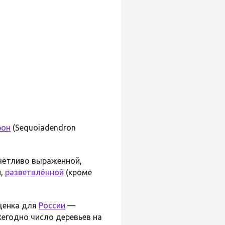
рон
(Sequoiadendron
чётливо выраженной,
и,
разветвлённой
(кроме
оценка для
России
—
егодно число деревьев на