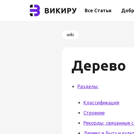
Все Статьи
Добр
wiki
Дерево
Разделы:
Классификация
Строение
Рекорды, связанные 
Дерево в быту и куль