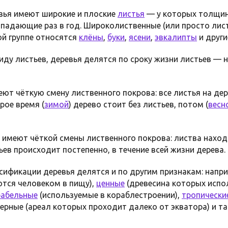
вья имеют широкие и плоские
листья
— у которых толщин
падающие раз в год. Широколиственные (или просто лис
ой группе относятся
клёны
,
буки
,
ясени
,
эвкалипты
и други
иду листьев, деревья делятся по сроку жизни листьев — 
ют чёткую смену лиственного покрова: все листья на де
рое время (
зимой
) дерево стоит без листьев, потом (
весн
 имеют чёткой смены лиственного покрова: листва наход
тьев происходит постепенно, в течение всей жизни дерева.
сификации деревья делятся и по другим признакам: напр
тся человеком в пищу),
ценные
(древесина которых испо
рабельные
(используемые в кораблестроении),
тропически
еверные (ареал которых проходит далеко от экватора) и та