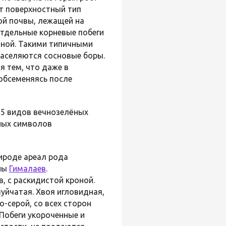
т поверхностный тип
ой почвы, лежащей на
отдельные корневые побеги
иной. Такими типичными
заселяются сосновые боры.
я тем, что даже в
обсеменяясь после
 35 видов вечнозелёных
вных символов
рироде ареал рода
ны
Гималаев
.
 с раскидистой кроной.
уйчатая. Хвоя игловидная,
о-серой, со всех сторон
 Побеги укороченные и