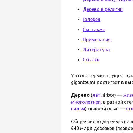
Дерево в религии
Галерея
См. также
Примечания
Литература
Ссылки
У этого термина существую
giganteum) достигает в в
Де́рево
(
лат.
árbor) —
жиз
многолетней
, в разной ст
пальм
) главной осью —
ст
Общее число деревьев на 
640 млрд деревьев (первое